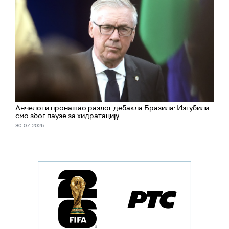
Анчелоти пронашао разлог дебакла Бразила: Изгубили
смо због паузе за хидратацију
30. 07. 2026.