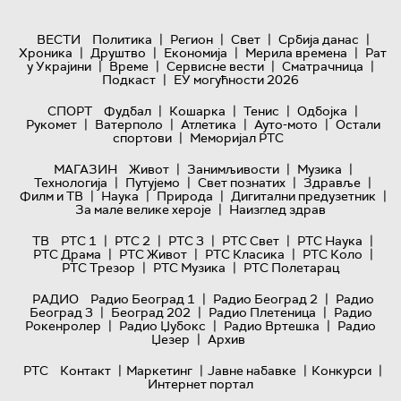
|
|
|
|
ВЕСТИ
Политика
Регион
Свет
Србија данас
|
|
|
|
Хроника
Друштво
Економија
Мерила времена
Рат
|
|
|
|
у Украјини
Време
Сервисне вести
Сматрачница
|
Подкаст
ЕУ могућности 2026
|
|
|
|
СПОРТ
Фудбал
Кошарка
Тенис
Одбојка
|
|
|
|
Рукомет
Ватерполо
Атлетика
Ауто-мото
Остали
|
спортови
Меморијал РТС
|
|
|
МАГАЗИН
Живот
Занимљивости
Музика
|
|
|
|
Технологијa
Путујемо
Свет познатих
Здравље
|
|
|
|
Филм и ТВ
Наука
Природа
Дигитални предузетник
|
За мале велике хероје
Наизглед здрав
|
|
|
|
|
ТВ
РТС 1
РТС 2
РТС 3
РТС Свет
РТС Наука
|
|
|
|
РТС Драма
РТС Живот
РТС Класика
РТС Коло
|
|
РТС Трезор
РТС Музика
РТС Полетарац
|
|
РАДИО
Радио Београд 1
Радио Београд 2
Радио
|
|
|
Београд 3
Београд 202
Радио Плетеница
Радио
|
|
|
Рокенролер
Радио Џубокс
Радио Вртешка
Радио
|
Џезер
Архив
|
|
|
|
РТС
Контакт
Маркетинг
Јавне набавке
Конкурси
Интернет портал