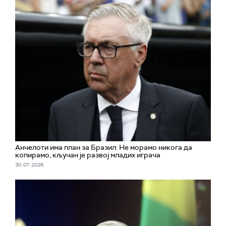
Aнчелоти има план за Бразил: Не морамо никога да
копирамо, кључан је развој младих играча
30. 07. 2026.