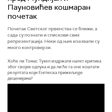
Пауновићев кошмаран
почетак
Почетак Светског првенства се ближи, а
сада су познати и спискови свих
репрезентација. Неки од њих изазвали су
много контроверзи.
Хоће ли Томас Тухел издржати налет критика
због својих одлука и да ли ће га оне коштати
резултата који Енглеска прижељкује
деценијама?