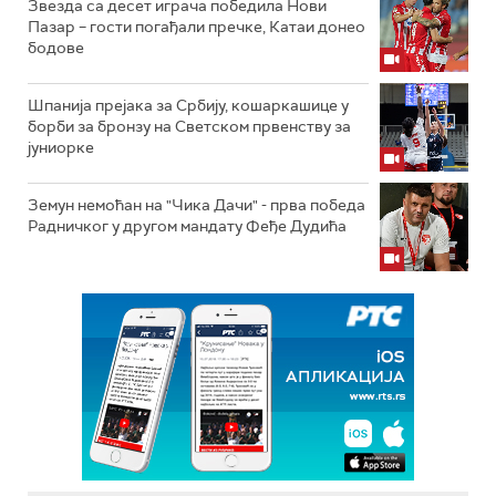
Звезда са десет играча победила Нови
Пазар – гости погађали пречке, Катаи донео
бодове
Шпанија прејакa за Србију, кошаркашице у
борби за бронзу на Светском првенству за
јуниорке
Земун немоћан на "Чика Дачи" - прва победа
Радничког у другом мандату Феђе Дудића