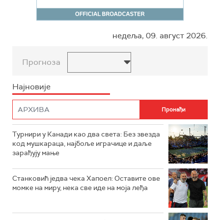
недеља, 09. август 2026.
Прогноза
Најновије
Турнири у Канади као два света: Без звезда
код мушкараца, најбоље играчице и даље
зарађују мање
Станковић једва чека Хапоел: Оставите ове
момке на миру, нека све иде на моја леђа