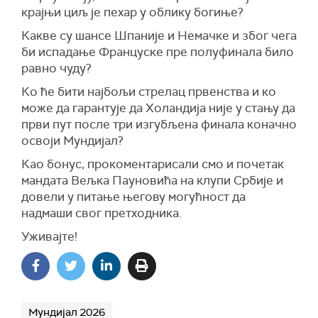
крајњи циљ је пехар у облику богиње?
Какве су шансе Шпаније и Немачке и због чега
би испадање Француске пре полуфинала било
равно чуду?
Ко ће бити најбољи стрелац првенства и ко
може да гарантује да Холандија није у стању да
први пут после три изгубљена финала коначно
освоји Мундијал?
Као бонус, прокоментарисали смо и почетак
мандата Вељка Пауновића на клупи Србије и
довели у питање његову могућност да
надмаши свог претходника.
Уживајте!
Мундијал 2026