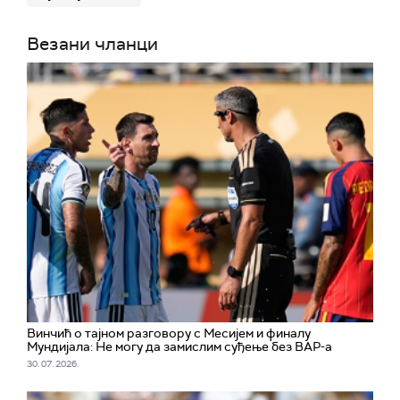
Везани чланци
Винчић о тајном разговору с Месијем и финалу
Мундијала: Не могу да замислим суђење без ВАР-а
30. 07. 2026.