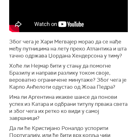
Због чега је Хари Мегвајер морао да се нађе
међу путницима на лету преко Атлантика и шта
тачно одржава Џордана Хендерсона у тиму?
Хоће ли Нејмар бити у стању да помогне
Бразилу и направи разлику током своје,
вероватно ограничене минутаже? Због чега је
Карло Анћелоти одустао од Жоаа Педра?
Има ли Аргентина икакве шансе да понови
успех из Катара и одбрани титулу првака света
и због чега их ретко ко види у самој
завршници?
Да ли ће Кристијано Роналдо успорити
Португалију, или ће бити врх копља чији