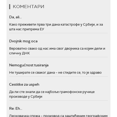
КОМЕНТАРИ
Da, ali...
Како преживети прва три дана катастрофе у Србији, и за
шта нас припрема ЕУ
Dvojnik mog oca
Вероватно свако од нас има свог двојника са којим дели и
сличну ДНК
Nemogućnost tusiranja
Не туширате се сваког дана – не стидите се, то је здраво
Cestitke za uspeh
Да ли сте знали да се најбоље грамофонске ручице
производе у Србији
Re: Eh...
Лесковачка спржа – производ са заштићеним географским