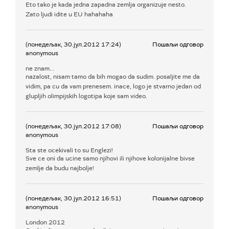
Eto tako je kada jedna zapadna zemlja organizuje nesto.
Zato ljudi idite u EU hahahaha
(понедељак, 30.јул.2012 17:24)
Пошаљи одговор
anonymous
ne znam...
nazalost, nisam tamo da bih mogao da sudim. posaljite me da
vidim, pa cu da vam prenesem. inace, logo je stvarno jedan od
glupljih olimpijskih logotipa koje sam video.
(понедељак, 30.јул.2012 17:08)
Пошаљи одговор
anonymous
Sta ste ocekivali to su Englezi!
Sve ce oni da ucine samo njihovi ili njihove kolonijalne bivse
zemlje da budu najbolje!
(понедељак, 30.јул.2012 16:51)
Пошаљи одговор
anonymous
London 2012