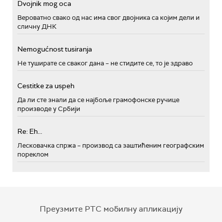
Dvojnik mog oca
Вероватно свако од нас има свог двојника са којим дели и
сличну ДНК
Nemogućnost tusiranja
Не туширате се сваког дана – не стидите се, то је здраво
Cestitke za uspeh
Да ли сте знали да се најбоље грамофонске ручице
производе у Србији
Re: Eh...
Лесковачка спржа – производ са заштићеним географским
пореклом
Преузмите РТС мобилну апликацију