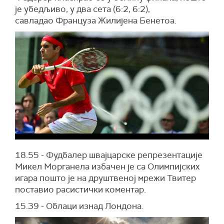
је убедљиво, у два сета (6:2, 6:2),
савладао Француза Жилијена Бенетоа.
18.55 - Фудбалер швајцарске репрезентације
Микел Морганела избачен је са Олимпијских
игара пошто је на друштвеној мрежи Твитер
поставио расистички коментар.
15.39 - Облаци изнад Лондона.