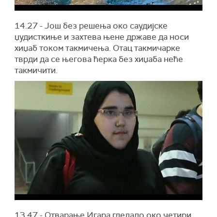
14.27 - Још без решења око саудијске
џудисткиње и захтева њене државе да носи
хиџаб током такмичења. Отац такмичарке
тврди да се његова ћерка без хиџаба неће
такмичити.
13.47 - Отварање Игара гледало око четири