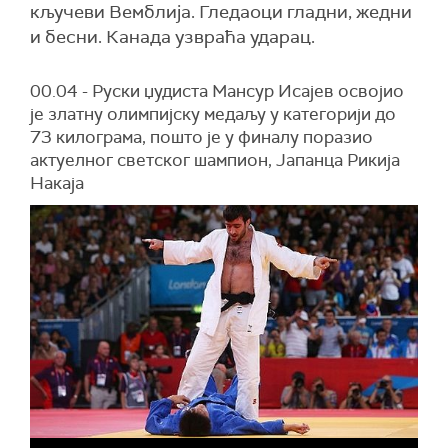
кључеви Вемблија. Гледаоци гладни, жедни
и бесни. Канада узвраћа ударац.
00.04 - Руски џудиста Мансур Исајев освојио
је златну олимпијску медаљу у категорији до
73 килограма, пошто је у финалу поразио
актуелног светског шампион, Јапанца Рикија
Накаја