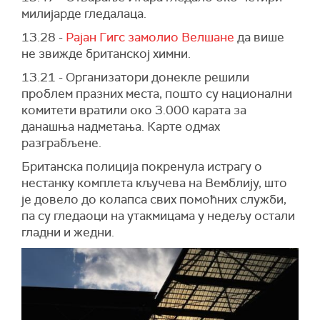
милијарде гледалаца.
13.28 -
Рајан Гигс замолио Велшане
да више
не звижде британској химни.
13.21 - Организатори донекле решили
проблем празних места, пошто су национални
комитети вратили око 3.000 карата за
данашња надметања. Карте одмах
разграбљене.
Британска полиција покренула истрагу о
нестанку комплета кључева на Вемблију, што
је довело до колапса свих помоћних служби,
па су гледаоци на утакмицама у недељу остали
гладни и жедни.