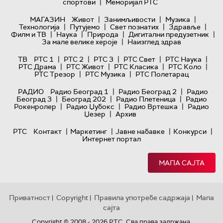
|
спортови
Меморијал РТС
|
|
|
МАГАЗИН
Живот
Занимљивости
Музика
|
|
|
|
Технологијa
Путујемо
Свет познатих
Здравље
|
|
|
|
Филм и ТВ
Наука
Природа
Дигитални предузетник
|
За мале велике хероје
Наизглед здрав
|
|
|
|
|
ТВ
РТС 1
РТС 2
РТС 3
РТС Свет
РТС Наука
|
|
|
|
РТС Драма
РТС Живот
РТС Класика
РТС Коло
|
|
РТС Трезор
РТС Музика
РТС Полетарац
|
|
РАДИО
Радио Београд 1
Радио Београд 2
Радио
|
|
|
Београд 3
Београд 202
Радио Плетеница
Радио
|
|
|
Рокенролер
Радио Џубокс
Радио Вртешка
Радио
|
Џезер
Архив
|
|
|
|
РТС
Контакт
Маркетинг
Јавне набавке
Конкурси
Интернет портал
МАПА САЈТА
Приватност
Copyright
Правила употребе садржаја
Мапа
|
|
|
сајта
Copyright © 2008 - 2026 РТС. Сва права задржана.