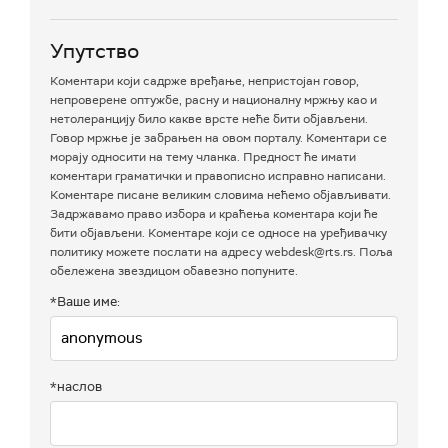
Упутство
Коментари који садрже вређање, непристојан говор,
непроверене оптужбе, расну и националну мржњу као и
нетолеранцију било какве врсте неће бити објављени.
Говор мржње је забрањен на овом порталу. Коментари се
морају односити на тему чланка. Предност ће имати
коментари граматички и правописно исправно написани.
Коментаре писане великим словима нећемо објављивати.
Задржавамо право избора и краћења коментара који ће
бити објављени. Коментаре који се односе на уређивачку
политику можете послати на адресу webdesk@rts.rs. Поља
обележена звездицом обавезно попуните.
*Ваше име:
*наслов