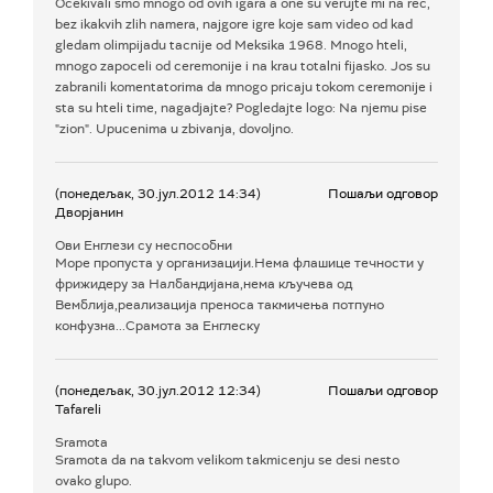
Ocekivali smo mnogo od ovih igara a one su verujte mi na rec,
bez ikakvih zlih namera, najgore igre koje sam video od kad
gledam olimpijadu tacnije od Meksika 1968. Mnogo hteli,
mnogo zapoceli od ceremonije i na krau totalni fijasko. Jos su
zabranili komentatorima da mnogo pricaju tokom ceremonije i
sta su hteli time, nagadjajte? Pogledajte logo: Na njemu pise
"zion". Upucenima u zbivanja, dovoljno.
(понедељак, 30.јул.2012 14:34)
Пошаљи одговор
Дворјанин
Ови Енглези су неспособни
Море пропуста у организацији.Нема флашице течности у
фрижидеру за Налбандијана,нема кључева од
Вемблија,реализација преноса такмичења потпуно
конфузна...Срамота за Енглеску
(понедељак, 30.јул.2012 12:34)
Пошаљи одговор
Tafareli
Sramota
Sramota da na takvom velikom takmicenju se desi nesto
ovako glupo.