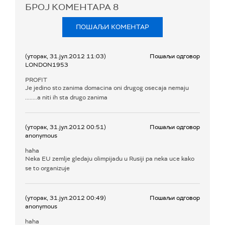
БРОЈ КОМЕНТАРА
8
ПОШАЉИ КОМЕНТАР
(уторак, 31.јул.2012 11:03)
Пошаљи одговор
LONDON1953
PROFIT
Je jedino sto zanima domacina oni drugog osecaja nemaju
........a niti ih sta drugo zanima
(уторак, 31.јул.2012 00:51)
Пошаљи одговор
anonymous
haha
Neka EU zemlje gledaju olimpijadu u Rusiji pa neka uce kako
se to organizuje
(уторак, 31.јул.2012 00:49)
Пошаљи одговор
anonymous
haha