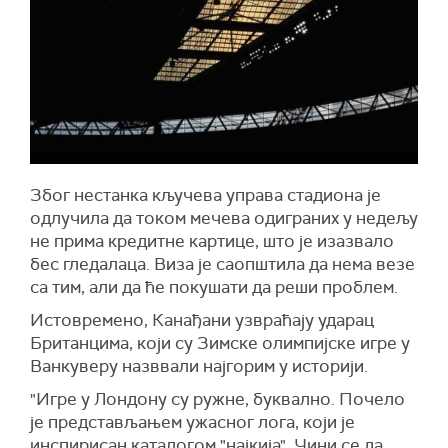
Због нестанка кључева управа стадиона је
одлучила да током мечева одиграних у недељу
не прима кредитне картице, што је изазвало
бес гледалаца. Виза је саопштила да нема везе
са тим, али да ће покушати да реши проблем.
Истовремено, Канађани узвраћају ударац
Британцима, који су Зимске олимпијске игре у
Ванкуверу назввали најгорим у историји.
"Игре у Лондону су ружне, буквално. Почело
је представљањем ужасног лога, који је
инспирисан каталогом "најкија". Чини се да