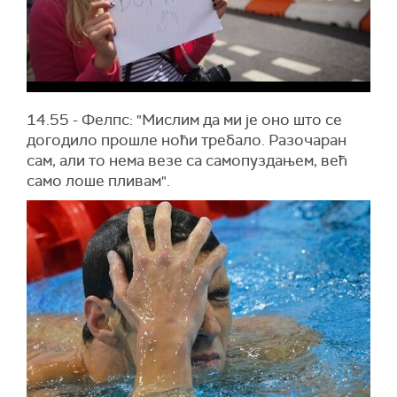
14.55 - Фелпс: "Мислим да ми је оно што се
догодило прошле ноћи требало. Разочаран
сам, али то нема везе са самопуздањем, већ
само лоше пливам".