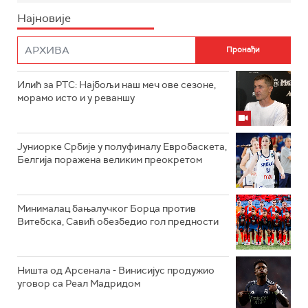
Најновије
Илић за РТС: Најбољи наш меч ове сезоне,
морамо исто и у реваншу
Јуниорке Србије у полуфиналу Евробаскета,
Белгија поражена великим преокретом
Минималац бањалучког Борца против
Витебска, Савић обезбедио гол предности
Ништа од Арсенала - Винисијус продужио
уговор са Реал Мадридом