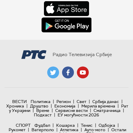
Радио Телевизија Србије
|
|
|
|
ВЕСТИ
Политика
Регион
Свет
Србија данас
|
|
|
|
Хроника
Друштво
Економија
Мерила времена
Рат
|
|
|
|
у Украјини
Време
Сервисне вести
Сматрачница
|
Подкаст
ЕУ могућности 2026
|
|
|
|
СПОРТ
Фудбал
Кошарка
Тенис
Одбојка
|
|
|
|
Рукомет
Ватерполо
Атлетика
Ауто-мото
Остали