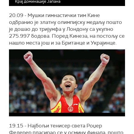
Крај доминације Јапана
20.09 - Мушки гимнастички тим Кине
одбранио је златну олимпијску медаљу пошто
је дошао до тријумфа у Лондону са укупно
275.997 бодова. Поред Кинеза, на постољу се
нашло места још и за Британце и Украјинце.
19.15 - Најбољи тенисер света Роџер
Федерер пласирао се у осмину финала, пошто