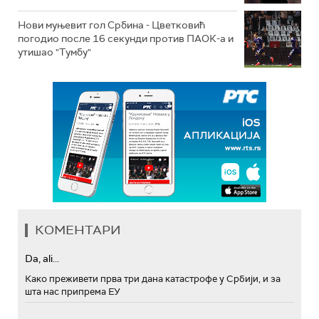
Нови муњевит гол Србина - Цветковић
погодио после 16 секунди против ПАОК-а и
утишао "Тумбу"
КОМЕНТАРИ
Da, ali...
Како преживети прва три дана катастрофе у Србији, и за
шта нас припрема ЕУ