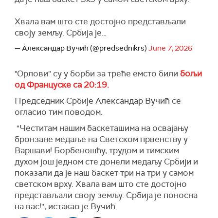
Хвала вам што сте достојно представљали
своју земљу. Србија је…
— Александар Вучић (@predsednikrs)
June 7, 2026
"Орлови" су у борби за треће емсто били
бољи
од Француске са 20:19.
Председник Србије Александар Вучић се
огласио тим поводом.
"Честитам нашим баскеташима на освајању
бронзане медаље на Светском првенству у
Варшави! Борбеношћу, трудом и тимским
духом још једном сте донели медаљу Србији и
показали да је наш баскет три на три у самом
светском врху. Хвала вам што сте достојно
представљали своју земљу. Србија је поносна
на вас!", истакао је Вучић.