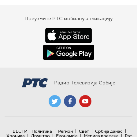
Преузмите РТС мобилну апликацију
Радио Телевизија Србије
|
|
|
|
ВЕСТИ
Политика
Регион
Свет
Србија данас
|
|
|
|
Хроника
Друштво
Економија
Мерила времена
Рат