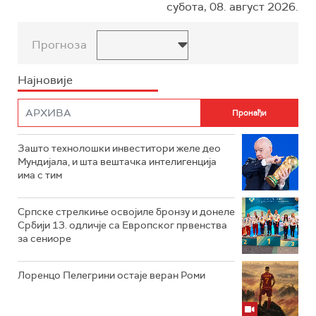
субота, 08. август 2026.
Прогноза
Најновије
Зашто технолошки инвеститори желе део
Мундијала, и шта вештачка интелигенција
има с тим
Српске стрелкиње освојиле бронзу и донеле
Србији 13. одличје са Европског првенства
за сениоре
Лоренцо Пелегрини остаје веран Роми