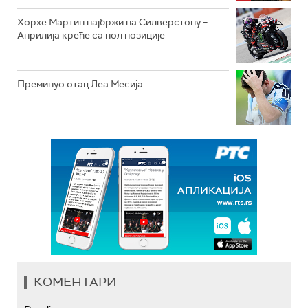
Хорхе Мартин најбржи на Силверстону –
Априлија креће са пол позиције
Преминуо отац Леа Месија
КОМЕНТАРИ