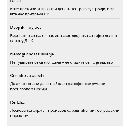
Da, ali...
Како преживети прва три дана катастрофе у Србији, и за
шта нас припрема ЕУ
Dvojnik mog oca
Вероватно свако од нас има свог двојника са којим дели и
сличну ДНК
Nemogućnost tusiranja
Не туширате се сваког дана – не стидите се, то је здраво
Cestitke za uspeh
Да ли сте знали да се најбоље грамофонске ручице
производе у Србији
Re: Eh...
Лесковачка спржа – производ са заштићеним географским
пореклом