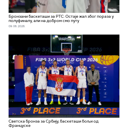
Бронзани баскеташи за РТС: Остаје жал због пораза у
полуфиналу, али на добром смо путу
09. 06. 2026.
Светска бронза за Србију, баскеташи бољи од
Француске