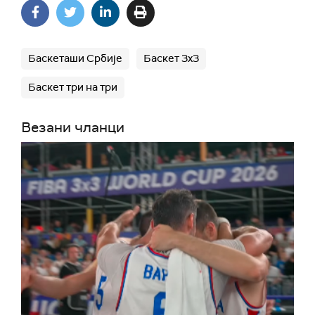
Баскеташи Србије
Баскет 3x3
Баскет три на три
Везани чланци