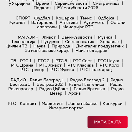
|
|
|
|
у Украјини
Време
Сервисне вести
Сматрачница
|
Подкаст
ЕУ могућности 2026
|
|
|
|
СПОРТ
Фудбал
Кошарка
Тенис
Одбојка
|
|
|
|
Рукомет
Ватерполо
Атлетика
Ауто-мото
Остали
|
спортови
Меморијал РТС
|
|
|
МАГАЗИН
Живот
Занимљивости
Музика
|
|
|
|
Технологијa
Путујемо
Свет познатих
Здравље
|
|
|
|
Филм и ТВ
Наука
Природа
Дигитални предузетник
|
За мале велике хероје
Наизглед здрав
|
|
|
|
|
ТВ
РТС 1
РТС 2
РТС 3
РТС Свет
РТС Наука
|
|
|
|
РТС Драма
РТС Живот
РТС Класика
РТС Коло
|
|
РТС Трезор
РТС Музика
РТС Полетарац
|
|
РАДИО
Радио Београд 1
Радио Београд 2
Радио
|
|
|
Београд 3
Београд 202
Радио Плетеница
Радио
|
|
|
Рокенролер
Радио Џубокс
Радио Вртешка
Радио
|
Џезер
Архив
|
|
|
|
РТС
Контакт
Маркетинг
Јавне набавке
Конкурси
Интернет портал
МАПА САЈТА