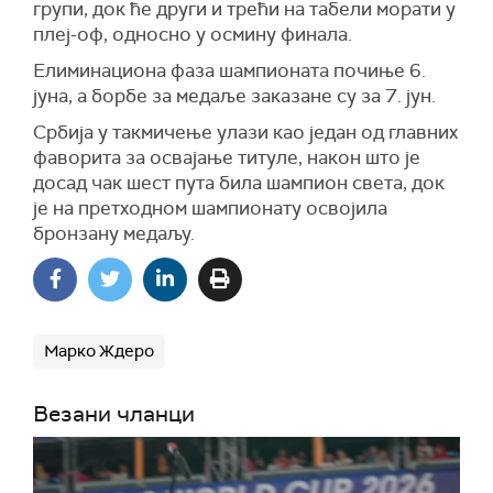
групи, док ће други и трећи на табели морати у
плеј-оф, односно у осмину финала.
Елиминациона фаза шампионата почиње 6.
јуна, а борбе за медаље заказане су за 7. јун.
Србија у такмичење улази као један од главних
фаворита за освајање титуле, након што је
досад чак шест пута била шампион света, док
је на претходном шампионату освојила
бронзану медаљу.
Марко Ждеро
Везани чланци