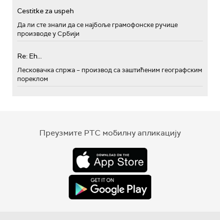
Cestitke za uspeh
Да ли сте знали да се најбоље грамофонске ручице
производе у Србији
Re: Eh...
Лесковачка спржа – производ са заштићеним географским
пореклом
Преузмите РТС мобилну апликацију