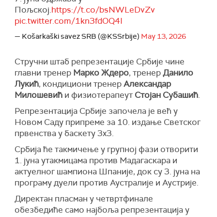
Пољској.
https://t.co/bsNWLeDvZv
pic.twitter.com/1kn3fdOQ4I
— Košarkaški savez SRB (@KSSrbije)
May 13, 2026
Стручни штаб репрезентације Србије чине
главни тренер
Марко Ждеро
, тренер
Данило
Лукић
, кондициони тренер
Александар
Милошевић
и физиотерапеут
Стојан Субашић
.
Репрезентација Србије започела је већ у
Новом Саду припреме за 10. издање Светског
првенства у баскету 3x3.
Србија ће такмичење у групној фази отворити
1. јуна утакмицама против Мадагаскара и
актуелног шампиона Шпаније, док су 3. јуна на
програму дуели против Аустралије и Аустрије.
Директан пласман у четвртфинале
обезбедиће само најбоља репрезентација у