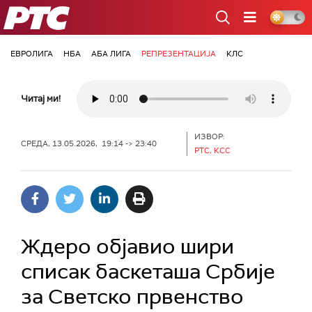
РТС
ЕВРОЛИГА
НБА
АБА ЛИГА
РЕПРЕЗЕНТАЦИЈА
КЛС
Читај ми!
ИЗВОР:
СРЕДА, 13.05.2026, 19:14 -> 23:40
РТС, КСС
Ждеро објавио шири
списак баскеташа Србије
за Светско првенство