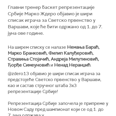
Главни тренер баскет репрезентације
Србије Марко Ждеро објавио је шири
списак играча за Светско првенство у
Варшави, које ће бити одржано од 1. до 7.
јуна ове године.
На ширем списку се налазе
Немања Бараћ,
Марко Бранковић, Филип Калуђеровић,
Страхиња Стојачић, Андреја Милутиновић,
Ђорђе Симеуновић
и
Ненад Неранџић
.
@zdero13 објавио је шири списак играча за
предстојеће Светско првенство у Варшави,
као и састав стручног штаба 3x3
репрезентације Србије!
Репрезентација Србије започела је припреме у
Новом Саду пред шампионат који се од 1. до
7. јуна одржава у