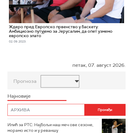
Ждеро пред Европско првенство у баскету:
Амбициозно путујемо за Јерусалим, да опет узмемо
европско злато
02. 09. 2023.
петак, 07. август 2026.
Прогноза
Најновије
Илић за РТС: Најбољи наш меч ове сезоне,
морамо исто и у реваншу