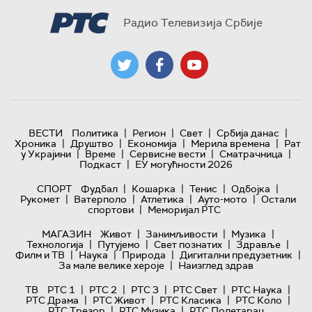
Радио Телевизија Србије
|
|
|
|
ВЕСТИ
Политика
Регион
Свет
Србија данас
|
|
|
|
Хроника
Друштво
Економија
Мерила времена
Рат
|
|
|
|
у Украјини
Време
Сервисне вести
Сматрачница
|
Подкаст
ЕУ могућности 2026
|
|
|
|
СПОРТ
Фудбал
Кошарка
Тенис
Одбојка
|
|
|
|
Рукомет
Ватерполо
Атлетика
Ауто-мото
Остали
|
спортови
Меморијал РТС
|
|
|
МАГАЗИН
Живот
Занимљивости
Музика
|
|
|
|
Технологијa
Путујемо
Свет познатих
Здравље
|
|
|
|
Филм и ТВ
Наука
Природа
Дигитални предузетник
|
За мале велике хероје
Наизглед здрав
|
|
|
|
|
ТВ
РТС 1
РТС 2
РТС 3
РТС Свет
РТС Наука
|
|
|
|
РТС Драма
РТС Живот
РТС Класика
РТС Коло
|
|
РТС Трезор
РТС Музика
РТС Полетарац