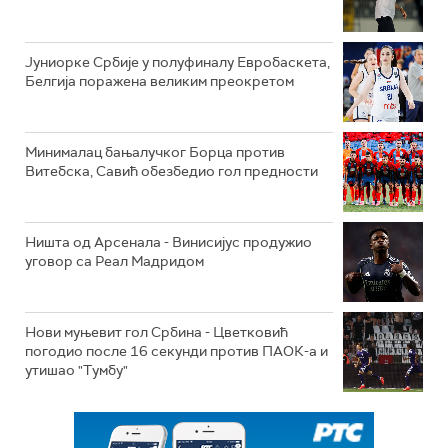
Јуниорке Србије у полуфиналу Евробаскета,
Белгија поражена великим преокретом
Минималац бањалучког Борца против
Витебска, Савић обезбедио гол предности
Ништа од Арсенала - Винисијус продужио
уговор са Реал Мадридом
Нови муњевит гол Србина - Цветковић
погодио после 16 секунди против ПАОК-а и
утишао "Тумбу"