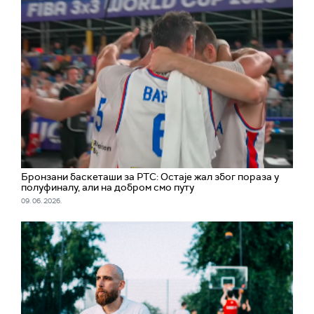
Бронзани баскеташи за РТС: Остаје жал због пораза у
полуфиналу, али на добром смо путу
09. 06. 2026.