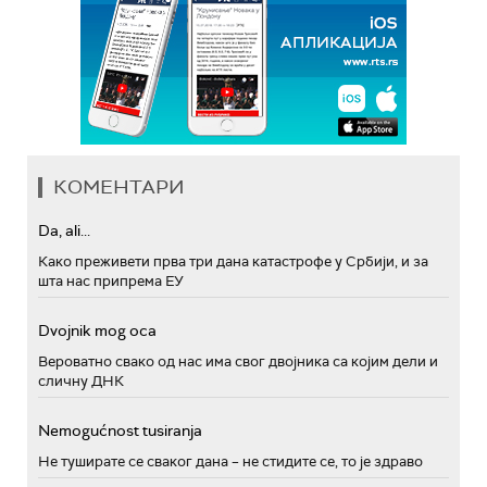
КОМЕНТАРИ
Da, ali...
Како преживети прва три дана катастрофе у Србији, и за
шта нас припрема ЕУ
Dvojnik mog oca
Вероватно свако од нас има свог двојника са којим дели и
сличну ДНК
Nemogućnost tusiranja
Не туширате се сваког дана – не стидите се, то је здраво