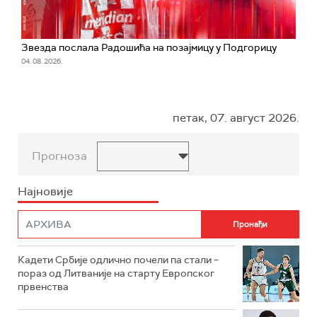
Звезда послала Радошића на позајмицу у Подгорицу
04. 08. 2026.
петак, 07. август 2026.
Прогноза
Најновије
Кадети Србије одлично почели па стали –
пораз од Литваније на старту Европског
првенства