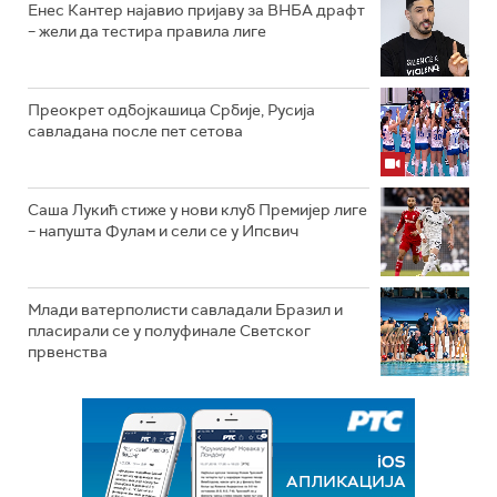
Енес Кантер најавио пријаву за ВНБА драфт
– жели да тестира правила лиге
Преокрет одбојкашица Србије, Русија
савладана после пет сетова
Саша Лукић стиже у нови клуб Премијер лиге
– напушта Фулам и сели се у Ипсвич
Млади ватерполисти савладали Бразил и
пласирали се у полуфинале Светског
првенства