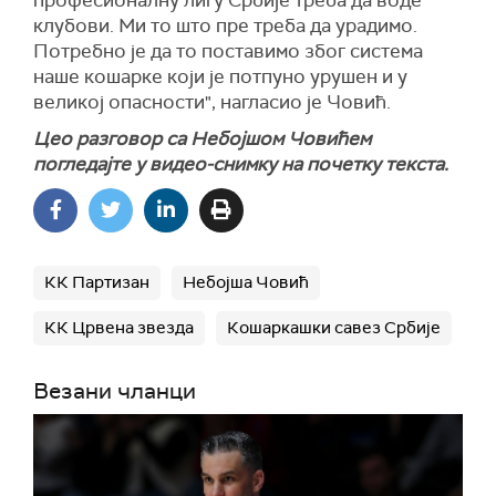
професионалну лигу Србије треба да воде
клубови. Ми то што пре треба да урадимо.
Потребно је да то поставимо због система
наше кошарке који је потпуно урушен и у
великој опасности", нагласио је Човић.
Цео разговор са Небојшом Човићем
погледајте у видео-снимку на почетку текста.
КК Партизан
Небојша Човић
КК Црвена звезда
Кошаркашки савез Србије
Везани чланци