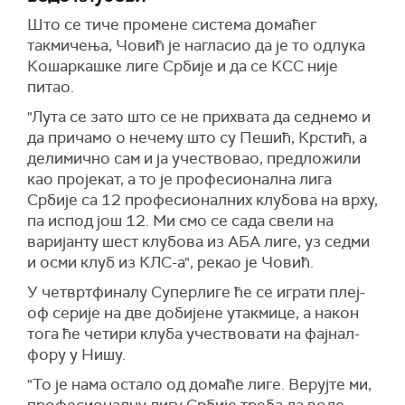
Што се тиче промене система домаћег
такмичења, Човић је нагласио да је то одлука
Кошаркашке лиге Србије и да се КСС није
питао.
"Лута се зато што се не прихвата да седнемо и
да причамо о нечему што су Пешић, Крстић, а
делимично сам и ја учествовао, предложили
као пројекат, а то је професионална лига
Србије са 12 професионалних клубова на врху,
па испод још 12. Ми смо се сада свели на
варијанту шест клубова из АБА лиге, уз седми
и осми клуб из КЛС-а", рекао је Човић.
У четвртфиналу Суперлиге ће се играти плеј-
оф серије на две добијене утакмице, а након
тога ће четири клуба учествовати на фајнал-
фору у Нишу.
"То је нама остало од домаће лиге. Верујте ми,