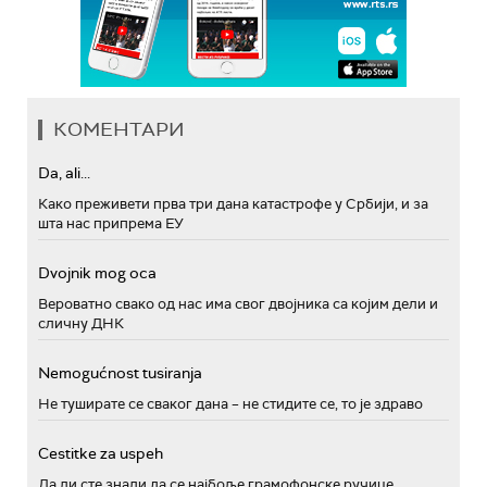
КОМЕНТАРИ
Da, ali...
Како преживети прва три дана катастрофе у Србији, и за
шта нас припрема ЕУ
Dvojnik mog oca
Вероватно свако од нас има свог двојника са којим дели и
сличну ДНК
Nemogućnost tusiranja
Не туширате се сваког дана – не стидите се, то је здраво
Cestitke za uspeh
Да ли сте знали да се најбоље грамофонске ручице