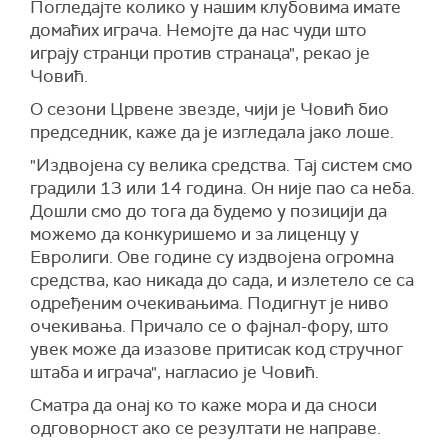
Погледајте колико у нашим клубовима имате
домаћих играча. Немојте да нас чуди што
играју странци против странаца", рекао је
Човић.
О сезони Црвене звезде, чији је Човић био
председник, каже да је изгледала јако лоше.
"Издвојена су велика средства. Тај систем смо
градили 13 или 14 година. Он није пао са неба.
Дошли смо до тога да будемо у позицији да
можемо да конкуришемо и за лиценцу у
Евролиги. Ове године су издвојена огромна
средства, као никада до сада, и излетело се са
одређеним очекивањима. Подигнут је ниво
очекивања. Причало се о фајнал-фору, што
увек може да изазове притисак код стручног
штаба и играча", нагласио је Човић.
Сматра да онај ко то каже мора и да сноси
одговорност ако се резултати не направе.