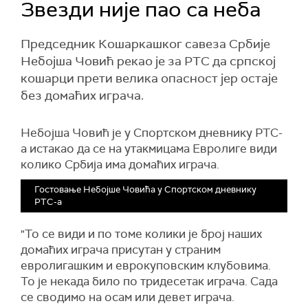
Звезди није пао са неба
Председник Кошаркашког савеза Србије
Небојша Човић рекао је за РТС да српској
кошарци прети велика опасност јер остаје
без домаћих играча.
Небојша Човић је у Спортском дневнику РТС-
а истакао да се на утакмицама Евролиге види
колико Србија има домаћих играча.
Гостовање Небојше Човића у Спортском дневнику
РТС-а
"То се види и по томе колики је број наших
домаћих играча присутан у страним
евролигашким и еврокуповским клубовима.
То је некада било по тридесетак играча. Сада
се сводимо на осам или девет играча.