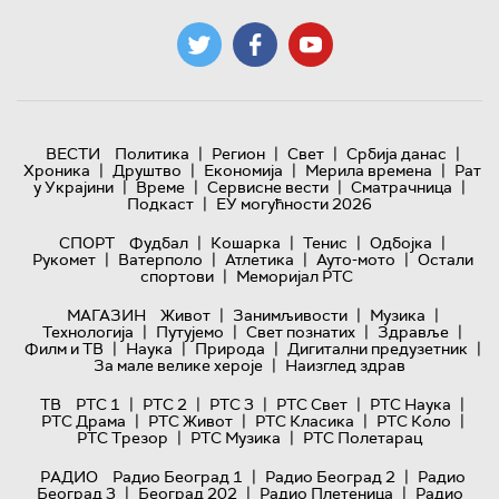
|
|
|
|
ВЕСТИ
Политика
Регион
Свет
Србија данас
|
|
|
|
Хроника
Друштво
Економија
Мерила времена
Рат
|
|
|
|
у Украјини
Време
Сервисне вести
Сматрачница
|
Подкаст
ЕУ могућности 2026
|
|
|
|
СПОРТ
Фудбал
Кошарка
Тенис
Одбојка
|
|
|
|
Рукомет
Ватерполо
Атлетика
Ауто-мото
Остали
|
спортови
Меморијал РТС
|
|
|
МАГАЗИН
Живот
Занимљивости
Музика
|
|
|
|
Технологијa
Путујемо
Свет познатих
Здравље
|
|
|
|
Филм и ТВ
Наука
Природа
Дигитални предузетник
|
За мале велике хероје
Наизглед здрав
|
|
|
|
|
ТВ
РТС 1
РТС 2
РТС 3
РТС Свет
РТС Наука
|
|
|
|
РТС Драма
РТС Живот
РТС Класика
РТС Коло
|
|
РТС Трезор
РТС Музика
РТС Полетарац
|
|
РАДИО
Радио Београд 1
Радио Београд 2
Радио
|
|
|
Београд 3
Београд 202
Радио Плетеница
Радио