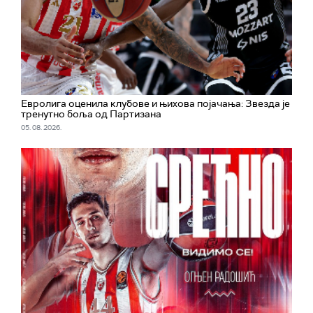
Евролига оценила клубове и њихова појачања: Звезда је
тренутно боља од Партизана
05. 08. 2026.