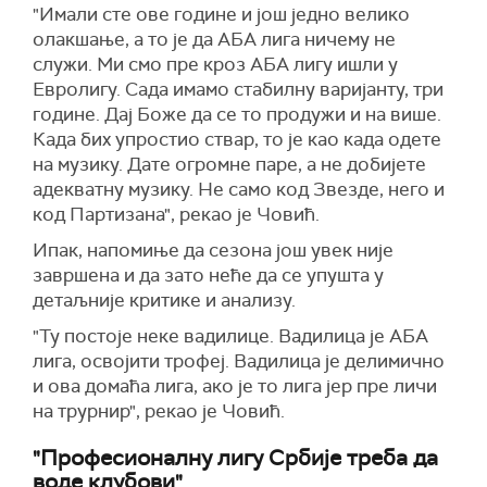
"Имали сте ове године и још једно велико
олакшање, а то је да АБА лига ничему не
служи. Ми смо пре кроз АБА лигу ишли у
Евролигу. Сада имамо стабилну варијанту, три
године. Дај Боже да се то продужи и на више.
Када бих упростио ствар, то је као када одете
на музику. Дате огромне паре, а не добијете
адекватну музику. Не само код Звезде, него и
код Партизана", рекао је Човић.
Ипак, напомиње да сезона још увек није
завршена и да зато неће да се упушта у
детаљније критике и анализу.
"Ту постоје неке вадилице. Вадилица је АБА
лига, освојити трофеј. Вадилица је делимично
и ова домаћа лига, ако је то лига јер пре личи
на трурнир", рекао је Човић.
"Професионалну лигу Србије треба да
воде клубови"