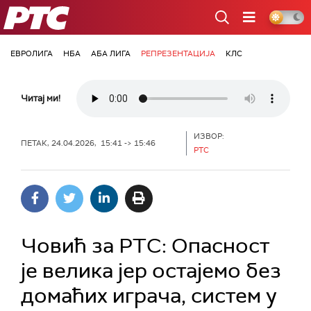
РТС
ЕВРОЛИГА
НБА
АБА ЛИГА
РЕПРЕЗЕНТАЦИЈА
КЛС
Читај ми!
ИЗВОР:
ПЕТАК, 24.04.2026, 15:41 -> 15:46
РТС
Човић за РТС: Опасност
је велика јер остајемо без
домаћих играча, систем у