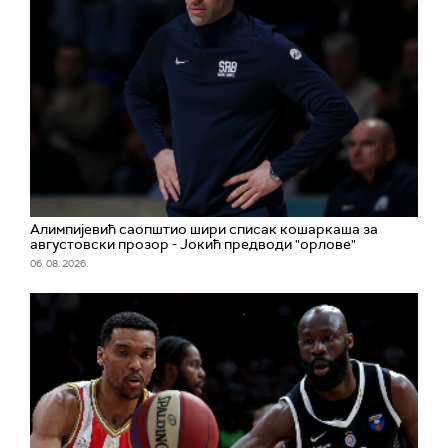
Алимпијевић саопштио шири списак кошаркаша за
августовски прозор - Јокић предводи "орлове"
06. 08. 2026.