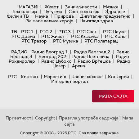
|
|
|
МАГАЗИН
Живот
Занимљивости
Музика
|
|
|
|
Технологијa
Путујемо
Свет познатих
Здравље
|
|
|
|
Филм и ТВ
Наука
Природа
Дигитални предузетник
|
За мале велике хероје
Наизглед здрав
|
|
|
|
|
ТВ
РТС 1
РТС 2
РТС 3
РТС Свет
РТС Наука
|
|
|
|
РТС Драма
РТС Живот
РТС Класика
РТС Коло
|
|
РТС Трезор
РТС Музика
РТС Полетарац
|
|
РАДИО
Радио Београд 1
Радио Београд 2
Радио
|
|
|
Београд 3
Београд 202
Радио Плетеница
Радио
|
|
|
Рокенролер
Радио Џубокс
Радио Вртешка
Радио
|
Џезер
Архив
|
|
|
|
РТС
Контакт
Маркетинг
Јавне набавке
Конкурси
Интернет портал
МАПА САЈТА
Приватност
Copyright
Правила употребе садржаја
Мапа
|
|
|
сајта
Copyright © 2008 - 2026 РТС. Сва права задржана.