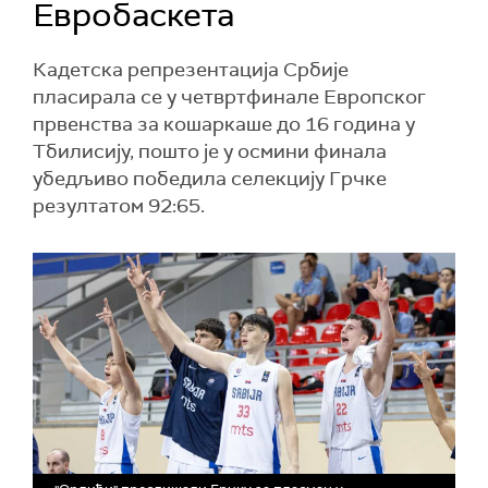
Евробаскета
Кадетска репрезентација Србије
пласирала се у четвртфинале Европског
првенства за кошаркаше до 16 година у
Тбилисију, пошто је у осмини финала
убедљиво победила селекцију Грчке
резултатом 92:65.