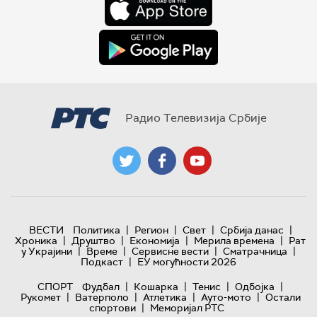
Радио Телевизија Србије
|
|
|
|
ВЕСТИ
Политика
Регион
Свет
Србија данас
|
|
|
|
Хроника
Друштво
Економија
Мерила времена
Рат
|
|
|
|
у Украјини
Време
Сервисне вести
Сматрачница
|
Подкаст
ЕУ могућности 2026
|
|
|
|
СПОРТ
Фудбал
Кошарка
Тенис
Одбојка
|
|
|
|
Рукомет
Ватерполо
Атлетика
Ауто-мото
Остали
|
спортови
Меморијал РТС