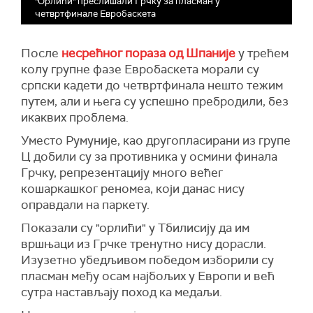
"Орлићи" преслишали Грчку за пласман у
четвртфинале Евробаскета
После
несрећног пораза од Шпаније
у трећем
колу групне фазе Евробаскета морали су
српски кадети до четвртфинала нешто тежим
путем, али и њега су успешно пребродили, без
икаквих проблема.
Уместо Румуније, као другопласирани из групе
Ц добили су за противника у осмини финала
Грчку, репрезентацију много већег
кошаркашког реномеа, који данас нису
оправдали на паркету.
Показали су "орлићи" у Тбилисију да им
вршњаци из Грчке тренутно нису дорасли.
Изузетно убедљивом победом изборили су
пласман међу осам најбољих у Европи и већ
сутра настављају поход ка медаљи.