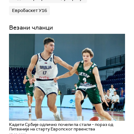
Евробаскет У16
Везани чланци
Кадети Србије одлично почели па стали – пораз од
Литваније на старту Европског првенства