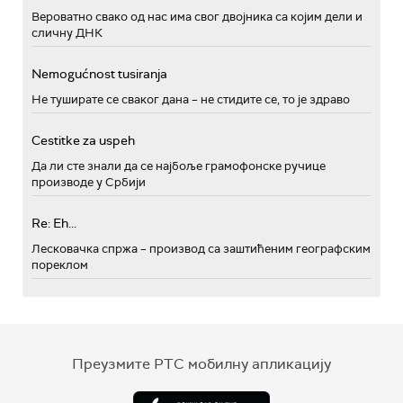
Вероватно свако од нас има свог двојника са којим дели и
сличну ДНК
Nemogućnost tusiranja
Не туширате се сваког дана – не стидите се, то је здраво
Cestitke za uspeh
Да ли сте знали да се најбоље грамофонске ручице
производе у Србији
Re: Eh...
Лесковачка спржа – производ са заштићеним географским
пореклом
Преузмите РТС мобилну апликацију