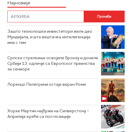
Најновије
Зашто технолошки инвеститори желе део
Мундијала, и шта вештачка интелигенција
има с тим
Српске стрелкиње освојиле бронзу и донеле
Србији 13. одличје са Европског првенства
за сениоре
Лоренцо Пелегрини остаје веран Роми
Хорхе Мартин најбржи на Силверстону –
Априлија креће са пол позиције