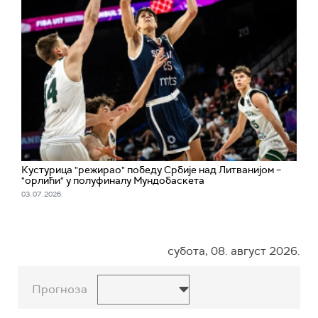
Кустурица "режирао" победу Србије над Литванијом –
"орлићи" у полуфиналу Мундобаскета
03. 07. 2026.
субота, 08. август 2026.
Прогноза