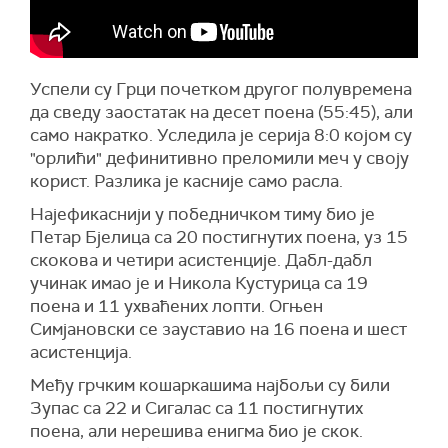
Успели су Грци почетком другог полувремена
да сведу заостатак на десет поена (55:45), али
само накратко. Уследила је серија 8:0 којом су
"орлићи" дефинитивно преломили меч у своју
корист. Разлика је касније само расла.
Најефикаснији у победничком тиму био је
Петар Бјелица са 20 постигнутих поена, уз 15
скокова и четири асистенције. Дабл-дабл
учинак имао је и Никола Кустурица са 19
поена и 11 ухваћених лопти. Огњен
Симјановски се зауставио на 16 поена и шест
асистенција.
Међу грчким кошаркашима најбољи су били
Зупас са 22 и Сигалас са 11 постигнутих
поена, али нерешива енигма био је скок.