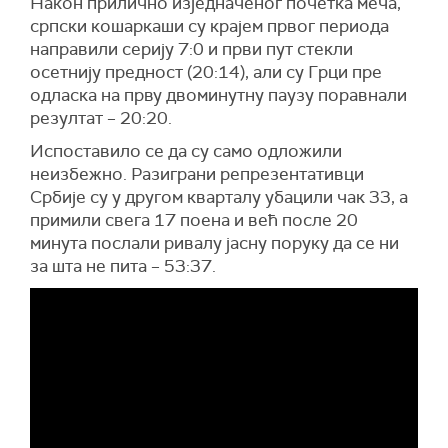
Након прилично изједначеног почетка меча,
српски кошаркаши су крајем првог периода
направили серију 7:0 и први пут стекли
осетнију предност (20:14), али су Грци пре
одласка на прву двоминутну паузу поравнали
резултат – 20:20.
Испоставило се да су само одложили
неизбежно. Разиграни репрезентативци
Србије су у другом кварталу убацили чак 33, а
примили свега 17 поена и већ после 20
минута послали ривалу јасну поруку да се ни
за шта не пита – 53:37.