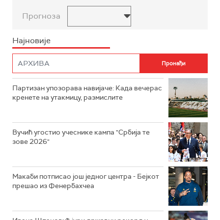
Прогноза
Најновије
Партизан упозорава навијаче: Када вечерас
кренете на утакмицу, размислите
Вучић угостио учеснике кампа "Србија те
зове 2026"
Макаби потписао још једног центра - Бејкот
прешао из Фенербахчеа