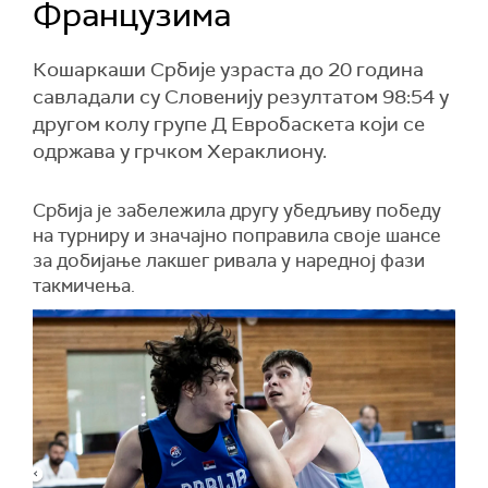
Французима
Кошаркаши Србије узраста до 20 година
савладали су Словенију резултатом 98:54 у
другом колу групе Д Евробаскета који се
одржава у грчком Хераклиону.
Србија је забележила другу убедљиву победу
на турниру и значајно поправила своје шансе
за добијање лакшег ривала у наредној фази
такмичења.