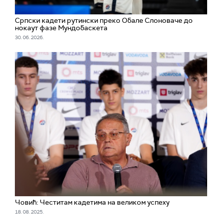
Српски кадети рутински преко Обале Слоноваче до
нокаут фазе Мундобаскета
30. 06. 2026.
Човић: Честитам кадетима на великом успеху
18. 08. 2025.