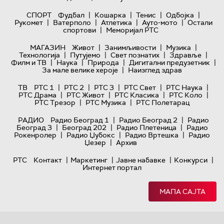
|
|
|
|
СПОРТ
Фудбал
Кошарка
Тенис
Одбојка
|
|
|
|
Рукомет
Ватерполо
Атлетика
Ауто-мото
Остали
|
спортови
Меморијал РТС
|
|
|
МАГАЗИН
Живот
Занимљивости
Музика
|
|
|
|
Технологијa
Путујемо
Свет познатих
Здравље
|
|
|
|
Филм и ТВ
Наука
Природа
Дигитални предузетник
|
За мале велике хероје
Наизглед здрав
|
|
|
|
|
ТВ
РТС 1
РТС 2
РТС 3
РТС Свет
РТС Наука
|
|
|
|
РТС Драма
РТС Живот
РТС Класика
РТС Коло
|
|
РТС Трезор
РТС Музика
РТС Полетарац
|
|
РАДИО
Радио Београд 1
Радио Београд 2
Радио
|
|
|
Београд 3
Београд 202
Радио Плетеница
Радио
|
|
|
Рокенролер
Радио Џубокс
Радио Вртешка
Радио
|
Џезер
Архив
|
|
|
|
РТС
Контакт
Маркетинг
Јавне набавке
Конкурси
Интернет портал
МАПА САЈТА