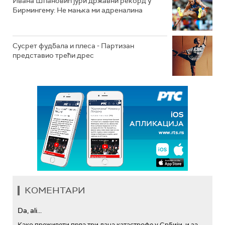
Ивана Шпановић јури државни рекорд у
Бирмингему: Не мањка ми адреналина
Сусрет фудбала и плеса - Партизан
представио трећи дрес
КОМЕНТАРИ
Da, ali...
Како преживети прва три дана катастрофе у Србији, и за