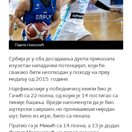
Павле Николић
Србија је у оба досадашња дуела приказала
изузетан нападачки потенцијал, који ће
свакако бити неопходан у походу на прву
медаљу од 2015. године.
Најефикаснији у победничкој екипи био је
Гачић са 22 поена, од којих је 14 постигао са
линије бацања. Вреди напоменути да је био
шутерски савршен, не промашивши ниједан
шут, било из игре, било са пенала.
Пратио га је Микић са 14 поена, а 13 је додао