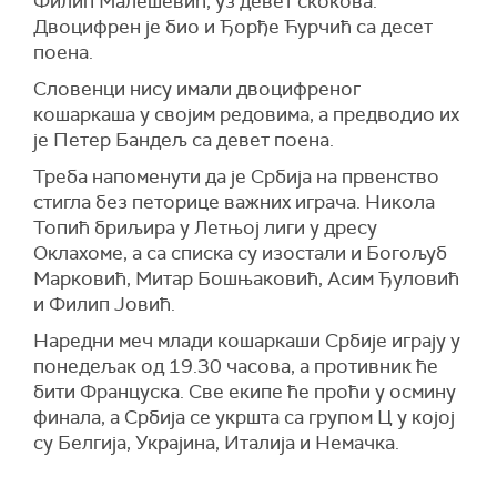
Филип Малешевић, уз девет скокова.
Двоцифрен је био и Ђорђе Ћурчић са десет
поена.
Словенци нису имали двоцифреног
кошаркаша у својим редовима, а предводио их
је Петер Бандељ са девет поена.
Треба напоменути да је Србија на првенство
стигла без петорице важних играча. Никола
Топић бриљира у Летњој лиги у дресу
Оклахоме, а са списка су изостали и Богољуб
Марковић, Митар Бошњаковић, Асим Ђуловић
и Филип Јовић.
Наредни меч млади кошаркаши Србије играју у
понедељак од 19.30 часова, а противник ће
бити Француска. Све екипе ће проћи у осмину
финала, а Србија се укршта са групом Ц у којој
су Белгија, Украјина, Италија и Немачка.