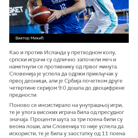
Виктор Микић
Као и против Исланда у претходном колу,
српски играчи су одлично започели меч и
наметнули се противнику од првог минута.
Словенија је успела да одржи прикључак у
првој деоници, али је Србија почетком друге
четвртине серијом 9:0 дошла до двоцифрене
предности.
Поново се инсистирало на унутрашњој игри,
те је улога високих играча била од пресудног
значаја. Проценти шута за три поена били су
веома лоши, али Словенија то није успела да
искористи, те је била у заостатку од 11 поена