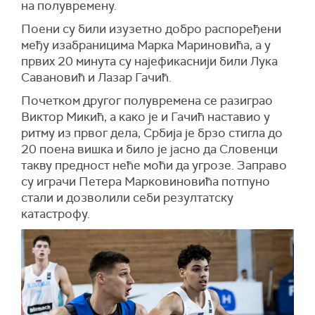
на полувремену.
Поени су били изузетно добро распоређени
међу изабраницима Марка Мариновића, а у
првих 20 минута су најефикаснији били Лука
Савановић и Лазар Гачић.
Почетком другог полувремена се разиграо
Виктор Микић, а како је и Гачић наставио у
ритму из првог дела, Србија је брзо стигла до
20 поена вишка и било је јасно да Словенци
такву предност неће моћи да угрозе. Заправо
су играчи Петера Марковиновића потпуно
стали и дозволили себи резултатску
катастрофу.