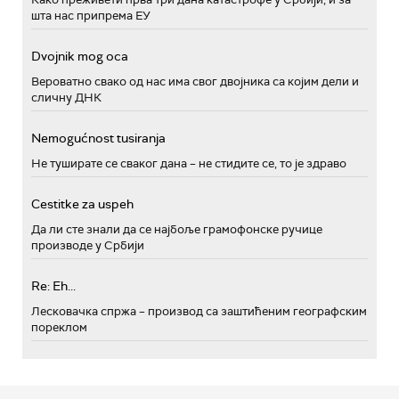
шта нас припрема ЕУ
Dvojnik mog oca
Вероватно свако од нас има свог двојника са којим дели и
сличну ДНК
Nemogućnost tusiranja
Не туширате се сваког дана – не стидите се, то је здраво
Cestitke za uspeh
Да ли сте знали да се најбоље грамофонске ручице
производе у Србији
Re: Eh...
Лесковачка спржа – производ са заштићеним географским
пореклом