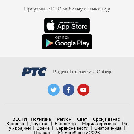
Преузмите РТС мобилну апликацију
Радио Телевизија Србије
|
|
|
|
ВЕСТИ
Политика
Регион
Свет
Србија данас
|
|
|
|
Хроника
Друштво
Економија
Мерила времена
Рат
|
|
|
|
у Украјини
Време
Сервисне вести
Сматрачница
|
Подкаст
ЕУ могућности 2026