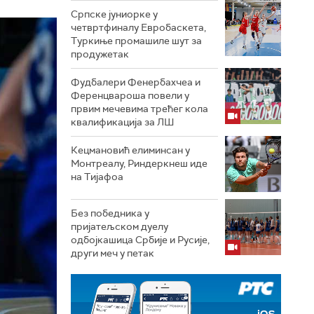
Српске јуниорке у
четвртфиналу Евробаскета,
Туркиње промашиле шут за
продужетак
Фудбалери Фенербахчеа и
Ференцвароша повели у
првим мечевима трећег кола
квалификација за ЛШ
Кецмановић елиминсан у
Монтреалу, Риндеркнеш иде
на Тијафоа
Без победника у
пријатељском дуелу
одбојкашица Србије и Русије,
други меч у петак