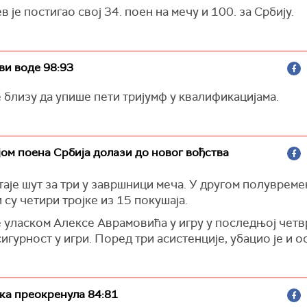
 је постигао свој 34. поен на мечу и 100. за Србију.
ви воде 98:93
е близу да упише пети тријумф у квалификацијама.
јом поена Србија долази до новог вођства
аје шут за три у завршници меча. У другом полувреме
 су четири тројке из 15 покушаја.
е уласком Алексе Аврамовића у игру у последњој чет
игурност у игри. Поред три асистенције, убацио је и о
ка преокренула 84:81