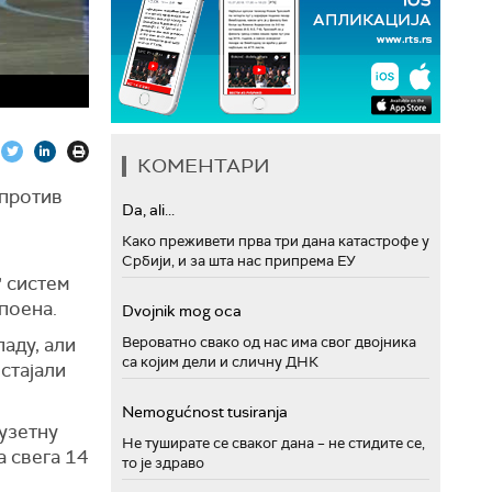
КОМЕНТАРИ
 против
Da, ali...
Како преживети прва три дана катастрофе у
Србији, и за шта нас припрема ЕУ
" систем
 поена.
Dvojnik mog oca
Вероватно свако од нас има свог двојника
аду, али
са којим дели и сличну ДНК
стајали
Nemogućnost tusiranja
зузетну
Не туширате се сваког дана – не стидите се,
а свега 14
то је здраво