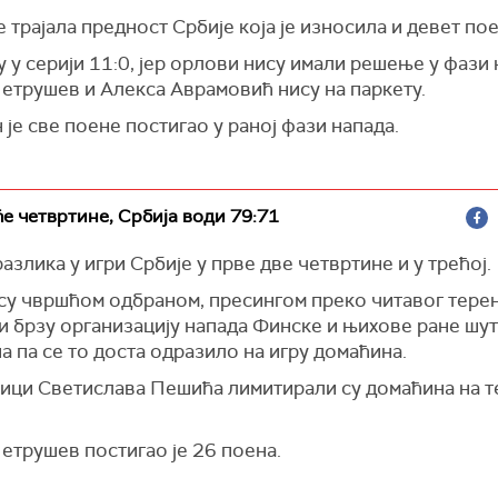
е трајала предност Србије која је износила и девет по
 у серији 11:0, јер орлови нису имали решење у фази 
етрушев и Алекса Аврамовић нису на паркету.
је све поене постигао у раној фази напада.
ће четвртине, Србија води 79:71
азлика у игри Србије у прве две четвртине и у трећој.
су чвршћом одбраном, пресингом преко читавог тере
и брзу организацију напада Финске и њихове ране шут
а па се то доста одразило на игру домаћина.
ици Светислава Пешића лимитирали су домаћина на т
етрушев постигао је 26 поена.