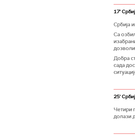
17' Срби
Србија и
Са озби
изабран
дозволил
Добра ст
сада до
ситуациј
25' Срби
Четири п
долази д