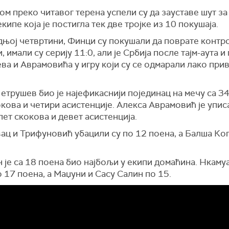
м преко читавог терена успели су да зауставе шут за
кипе која је постигла тек две тројке из 10 покушаја.
дњој четвртини, Финци су покушали да поврате контр
, имали су серију 11:0, али је Србија после тајм-аута и
а и Аврамовића у игру који су се одмарали лако при
трушев био је најефикаснији појединац на мечу са 34
кова и четири асистенције. Алекса Аврамовић је упис
пет скокова и девет асистенција.
ац и Трифуновић убацили су по 12 поена, а Балша Ко
 је са 18 поена био најбољи у екипи домаћина. Нкамуа
 17 поена, а Маџуни и Сасу Салин по 15.