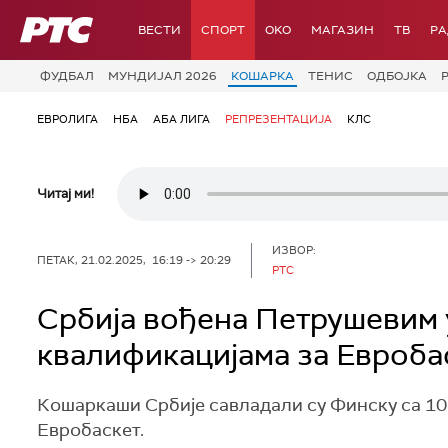
РТС
ВЕСТИ
СПОРТ
OKO
МАГАЗИН
ТВ
Р
ФУДБАЛ
МУНДИЈАЛ 2026
КОШАРКА
ТЕНИС
ОДБОЈКА
ЕВРОЛИГА
НБА
АБА ЛИГА
РЕПРЕЗЕНТАЦИЈА
КЛС
Читај ми!
ИЗВОР:
ПЕТАК, 21.02.2025, 16:19 -> 20:29
РТС
Србија вођена Петрушевим 
квалификацијама за Евроба
Кошаркаши Србије савладали су Финску са 105
Евробаскет.