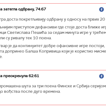
ја затегла одбрану, 74:67
гра доста покретљивију одбрану у односу на првих 20
љнијим приступом дефанзиви где стоје доста ближе и
ици Светислава Пешића за седам минута игре у треће
и су ривалу тек 10 поена.
вар је да континуитет добре офанзивне игре постоји, а
ста допринео Балша Копривица који је користио мисм
е.
ја преокренула 62:61
ромашена шута за три поена Финске и Србија серијом
о вођства после дуго времена.