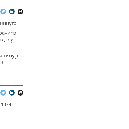
 минута.
грачима
м делу
 тиму је
еч
 11:4