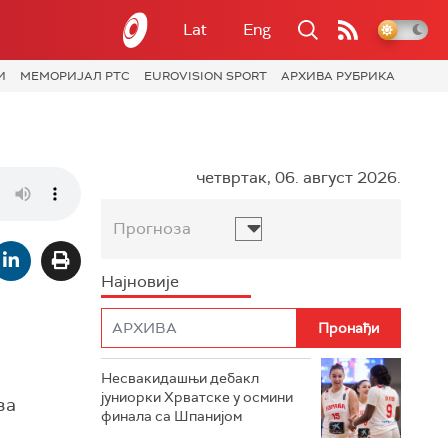
Lat
Eng
И
МЕМОРИЈАЛ РТС
EUROVISION SPORT
АРХИВА РУБРИКА
четвртак, 06. август 2026.
Прогноза
Најновије
Несвакидашњи дебакл
јуниорки Хрватске у осмини
за
финала са Шпанијом