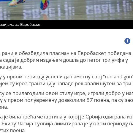
ацијама за Евробаскет
е раније обезбедила пласман на Евробаскет победама
а сада је добрим издањем дошла до петог тријумфа у
кацијама.
 у првом периоду успели да наметну свој "run and gun
ојем су кроз транзицију нападе решавали шутем за три
у се прилагодили овом стилу игре, играли добро у нап
у у првом полувремену дозволили 57 поена, па су зао
ена.
 је била трећа четвртина у којој је Србија одиграла и
 Екипу Ласија Туовија лимитирала је у овом периоду н
тих поена.