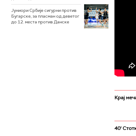
Јуниори Србије сигурни против
Бугарске, за пласман од деветог
до 12. места против Данске
Крај меч
40' Стотк