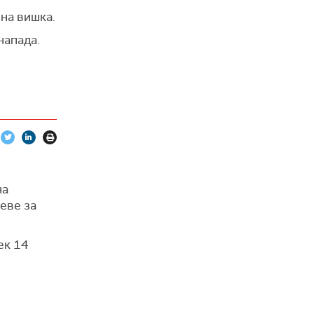
ена вишка.
напада.
на
еве за
ек 14