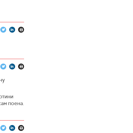
ну
вртини
сам поена.