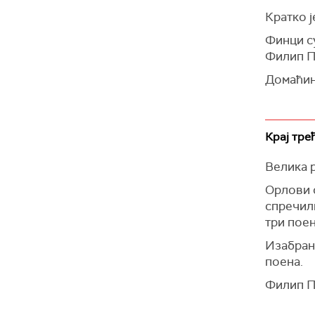
Кратко ј
Финци су
Филип П
Домаћин 
Крај тре
Велика р
Орлови 
спречил
три поен
Изабран
поена.
Филип П