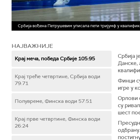
Србија вођена Петрушевим уписала пети тријумф у квалифик
НАЈВАЖНИЈЕ
Србија ј
Крај меча, победа Србије 105:95
Данске, 
квалифи
Крај треће четвртине, Србија води
Финци су
79:71
игре у к
Орлови с
Полувреме, Финска води 57:51
су ривал
шест по
Крај прве четвртине, Финска води
Пресудна
26:24
одбрану.
постигну