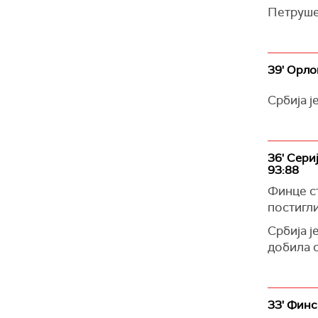
Петрушев
39' Орло
Србија ј
36' Сери
93:88
Финце ст
постигли
Србија ј
добила с
33' Финс