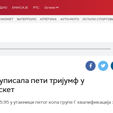
АДИО
ЕМИСИЈЕ
РТС
Остало
РУКОМЕТ
ВАТЕРПОЛО
АТЛЕТИКА
АУТО-МОТО
ОСТАЛИ СПОРТОВ
уписала пети тријумф у
скет
:95 у утакмици петог кола групе Г квалификација 