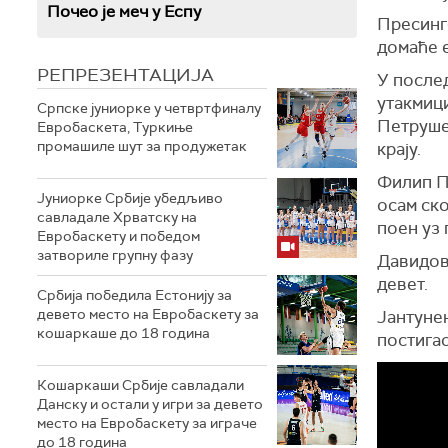
Почео је меч у Еспу
Пресинго
домаће е
РЕПРЕЗЕНТАЦИЈА
У после
утакмици
Српске јуниорке у четвртфиналу
Петрушев
Евробаскета, Туркиње
промашиле шут за продужетак
крају.
Филип Пе
Јуниорке Србије убедљиво
осам ско
савладале Хрватску на
поен уз 
Евробаскету и победом
затвориле групну фазу
Давидов
девет.
Србија победила Естонију за
девето место на Евробаскету за
Јантунен
кошаркаше до 18 година
постигао
Кошаркаши Србије савладали
Данску и остали у игри за девето
место на Евробаскету за играче
до 18 година