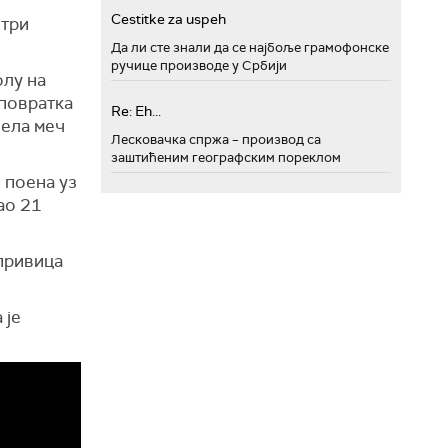
Cestitke za uspeh
 три
Да ли сте знали да се најбоље грамофонске
ручице производе у Србији
олу на
 повратка
Re: Eh...
вела меч
Лесковачка спржа – производ са
заштићеним географским пореклом
 поена уз
ао 21
привица
 је