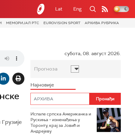
Lat
Eng
И
МЕМОРИЈАЛ РТС
EUROVISION SPORT
АРХИВА РУБРИКА
субота, 08. август 2026.
Прогноза
Најновије
нске
Испале српска Американка и
Рускиња – изненађења у
 Грузије
Торонту, крај за Јовић и
Андрејеву