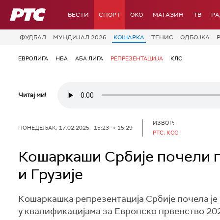
РТС
ВЕСТИ
СПОРТ
OKO
МАГАЗИН
ТВ
Р
ФУДБАЛ
МУНДИЈАЛ 2026
КОШАРКА
ТЕНИС
ОДБОЈКА
ЕВРОЛИГА
НБА
АБА ЛИГА
РЕПРЕЗЕНТАЦИЈА
КЛС
Читај ми!
ИЗВОР:
ПОНЕДЕЉАК, 17.02.2025, 15:23 -> 15:29
РТС, КСС
Кошаркаши Србије почели 
и Грузије
Кошаркашка репрезентација Србије почела је 
у квалификацијама за Европско првенство 202