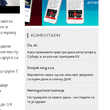
савеза
нг и
за мушку
КОМЕНТАРИ
Da, ali...
едили
вом месту
Како преживети прва три дана катастрофе у
Србији, и за шта нас припрема ЕУ
 друга са
Dvojnik mog oca
а групе Г
Вероватно свако од нас има свог двојника
са којим дели и сличну ДНК
ндар
а
Nemogućnost tusiranja
Не туширате се сваког дана – не стидите се,
то је здраво
до 14.