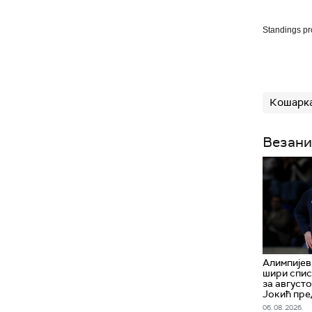
Standings p
Кошарка
Везани
Алимпијев
шири спи
за август
Јокић пре
06. 08. 2026.