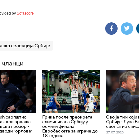
rovided by
Sofascore
шка селекција Србије
 чланци
ић саопштио
Грчка после преокрета
Ово је тим који
сак кошаркаша
елиминисала Србију у
Србију - Лука 
овски прозор -
осмини финала
саопштио спис
дводи "орлове"
Евробаскета за играче до
27. 07. 2026.
18 година