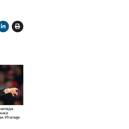
 напада
Банки
ак Италије