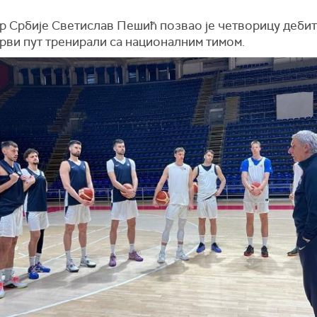
р Србије Светислав Пешић позвао је четворицу дебит
први пут тренирали са националним тимом.