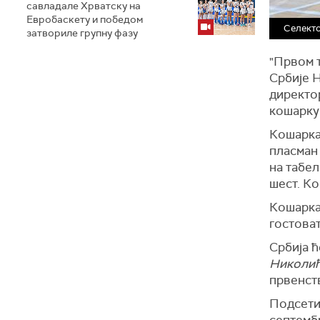
савладале Хрватску на
Евробаскету и победом
Селект
затвориле групну фазу
"Првом 
Србије 
директо
кошарку 
Кошарка
пласман 
на табел
шест. К
Кошаркаш
гостоват
Србија ћ
Николи
првенст
Подсети