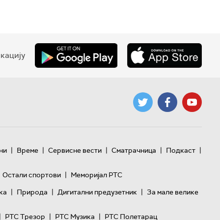
кацију
|
|
|
|
|
ни
Време
Сервисне вести
Сматрачница
Подкаст
|
Остали спортови
Меморијал РТС
|
|
|
ка
Природа
Дигитални предузетник
За мале велике
|
|
|
РТС Трезор
РТС Музика
РТС Полетарац