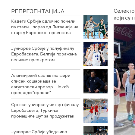
РЕПРЕЗЕНТАЦИЈА
Селекто
који су 
Кадети Србије одлично почели
па стали – пораз од Литваније на
старту Европског првенства
Јуниорке Србије у полуфиналу
Евробаскета, Белгија поражена
великим преокретом
Алимпијевић саопштио шири
списак кошаркаша за
августовски прозор - Јокић
предводи "орлове"
Српске јуниорке у четвртфиналу
Евробаскета, Туркиње
промашиле шут за продужетак
Јуниорке Србије убедљиво