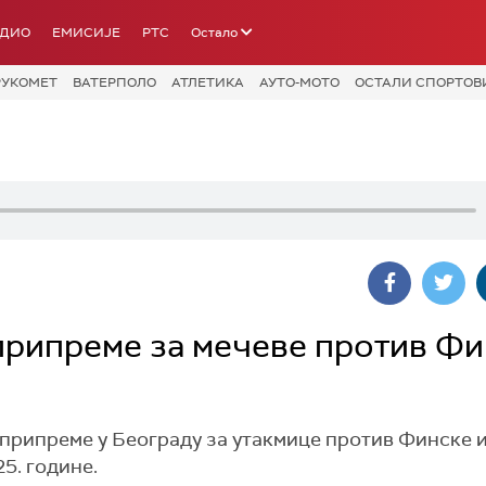
АДИО
ЕМИСИЈЕ
РТС
Остало
РУКОМЕТ
ВАТЕРПОЛО
АТЛЕТИКА
АУТО-МОТО
ОСТАЛИ СПОРТОВ
припреме за мечеве против Фи
припреме у Београду за утакмице против Финске и
5. године.