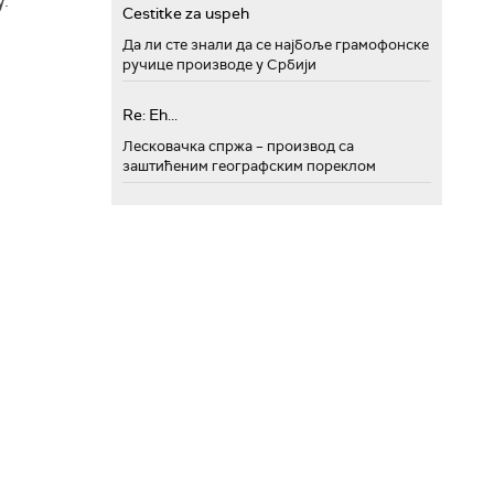
.
Cestitke za uspeh
Да ли сте знали да се најбоље грамофонске
ручице производе у Србији
Re: Eh...
Лесковачка спржа – производ са
заштићеним географским пореклом