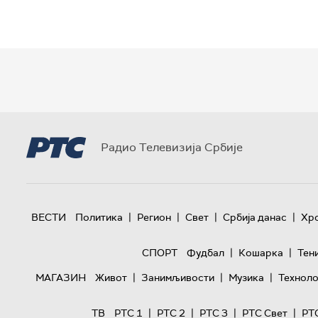
Радио Телевизија Србије
|
|
|
|
ВЕСТИ
Политика
Регион
Свет
Србија данас
Хр
|
|
СПОРТ
Фудбал
Кошарка
Тен
|
|
|
МАГАЗИН
Живот
Занимљивости
Музика
Техноло
|
|
|
|
ТВ
РТС 1
РТС 2
РТС 3
РТС Свет
РТ