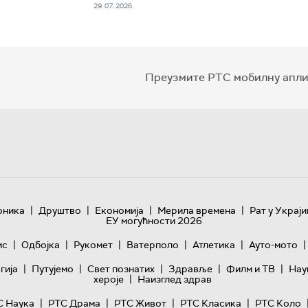
29. 07. 2026.
Преузмите РТС мобилну апли
|
|
|
|
оника
Друштво
Економија
Мерила времена
Рат у Украји
ЕУ могућности 2026
|
|
|
|
|
|
ис
Одбојка
Рукомет
Ватерполо
Атлетика
Ауто-мото
|
|
|
|
|
гијa
Путујемо
Свет познатих
Здравље
Филм и ТВ
Нау
|
хероје
Наизглед здрав
|
|
|
|
С Наука
РТС Драма
РТС Живот
РТС Класика
РТС Коло