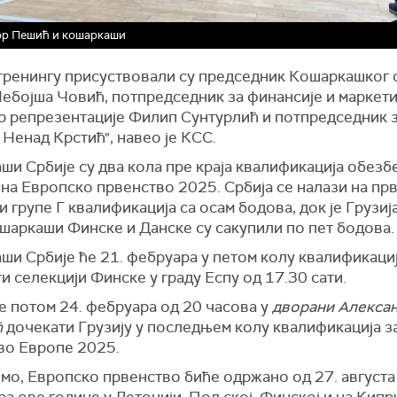
ор Пешић и кошаркаши
тренингу присуствовали су председник Кошаркашког 
Небојша Човић, потпредседник за финансије и маркети
р репрезентације Филип Сунтурлић и потпредседник 
Ненад Крстић", навео је КСС.
ши Србије су два кола пре краја квалификација обезб
на Европско првенство 2025. Србија се налази на пр
и групе Г квалификација са осам бодова, док је Грузија
ошаркаши Финске и Данске су сакупили по пет бодова.
и Србије ће 21. фебруара у петом колу квалификациј
и селекцији Финске у граду Еспу од 17.30 сати.
е потом 24. фебруара од 20 часова у
дворани Алекса
ћ
дочекати Грузију у последњем колу квалификација з
во Европе 2025.
мо, Европско првенство биће одржано од 27. августа 