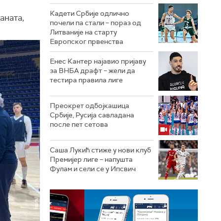
Кадети Србије одлично
аната,
почели па стали – пораз од
Литваније на старту
Европског првенства
Енес Кантер најавио пријаву
за ВНБА драфт – жели да
тестира правила лиге
Преокрет одбојкашица
Србије, Русија савладана
после пет сетова
Саша Лукић стиже у нови клуб
Премијер лиге – напушта
Фулам и сели се у Ипсвич