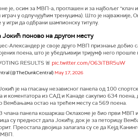
не је, осим за МВП-а, проглашен и за најбољег "клач и
 играч у одлучујућим тренуцима). Што је најважније, 
е у игри да одбрани шампионску титулу.
 Јокић поново на другом месту
џес-Александер је своје друго МВП признање добио с
јених поена, што је убедљивији тријумф него прошле 
VOTING RESULTS 🚨
pic.twitter.com/O63iTBR5uW
tral (@TheDunkCentral)
May 17, 2026
окић је на гласању независног панела од 100 спортс
а и коментатора из САД и Канаде сакупио 634 поена, 
р Вембањама остао на трећем месту са 569 поена.
83 члана панела кошаркаш Оклахоме је био први МВП 
ца су предност дала Јокићу, док је за петорицу Вем
рит. Преостала двојица залагала су се да Кејд Канин
 МВП.