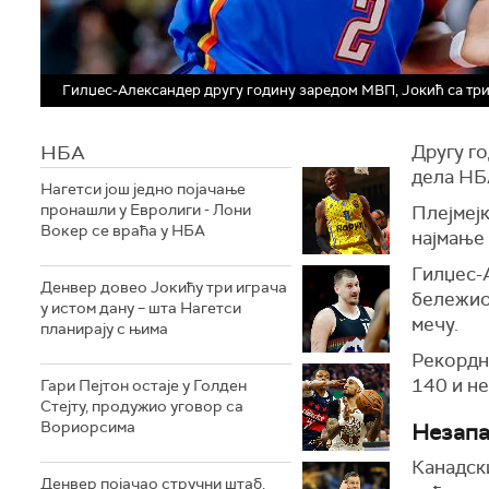
Гилџес-Александер другу годину заредом МВП, Јокић са тр
НБА
Другу го
дела НБ
Нагетси још једно појачање
пронашли у Евролиги - Лони
Плејмејк
Вокер се враћа у НБА
најмање 
Гилџес-А
Денвер довео Јокићу три играча
бележио 
у истом дану – шта Нагетси
мечу.
планирају с њима
Рекордни
140 и не
Гари Пејтон остаје у Голден
Стејту, продужио уговор са
Вориорсима
Незапа
Канадски
Денвер појачао стручни штаб,