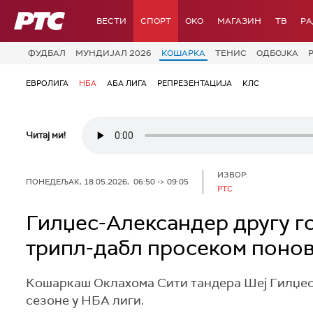
РТС
ВЕСТИ
СПОРТ
OKO
МАГАЗИН
ТВ
Р
ФУДБАЛ
МУНДИЈАЛ 2026
КОШАРКА
ТЕНИС
ОДБОЈКА
ЕВРОЛИГА
НБА
АБА ЛИГА
РЕПРЕЗЕНТАЦИЈА
КЛС
Читај ми!
ИЗВОР:
ПОНЕДЕЉАК, 18.05.2026, 06:50 -> 09:05
РТС
Гилџес-Александер другу г
трипл-дабл просеком понов
Кошаркаш Оклахома Сити тандера Шеј Гилџес-
сезоне у НБА лиги.