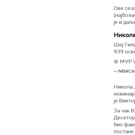
Ове сезо
(најбољи
је и даљ
Никола
Шеј Гил
939 осво
🚨 MVP 
— NBACen
Никола Ј
новинар
је Викто
За чак 
Десетори
био фаво
постане