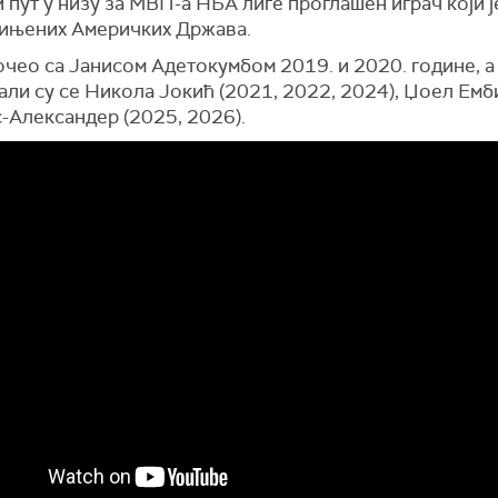
 пут у низу за МВП-а НБА лиге проглашен играч који 
дињених Америчких Држава.
очео са Јанисом Адетокумбом 2019. и 2020. године, а
ли су се Никола Јокић (2021, 2022, 2024), Џоел Емб
-Александер (2025, 2026).