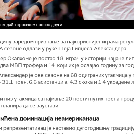
ипл-дабл просеком поново други
дину заредом признање за најкориснијег играча регу
А сезоне одлази у руке Шеја Гилџеса-Александера.
ер Окалхоме је постао 18. играч у историји најјаче лиг
два МВП трофеја и 14. који их је освајао годину за го
лександер је ове сезоне на 68 одиграних утакмица у
31,1 поен, 6,6 асистенција, 4,3 скока и 1,4 украдене 
 низ утакмица са најмање 20 постигнутих поена прод
 планира да се заустави.
мћена доминација неамериканаца
 репрезентативац је наставио дугогодишњу традицију