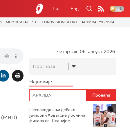
Lat
Eng
И
МЕМОРИЈАЛ РТС
EUROVISION SPORT
АРХИВА РУБРИКА
четвртак, 06. август 2026.
Прогноза
Најновије
Несвакидашњи дебакл
јуниорки Хрватске у осмини
а (МВП)
финала са Шпанијом