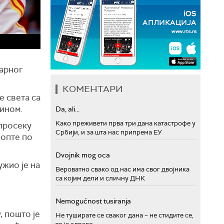
ларног
КОМЕНТАРИ
е света са
дином.
Da, ali...
Како преживети прва три дана катастрофе у
 просеку
Србији, и за шта нас припрема ЕУ
лопте по
Dvojnik mog oca
ужио је на
Вероватно свако од нас има свог двојника
са којим дели и сличну ДНК
Nemogućnost tusiranja
, пошто је
Не туширате се сваког дана – не стидите се,