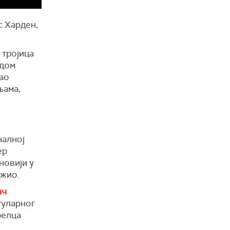
с Харден,
 тројица
едом
ао
њама,
налној
ер
новији у
ужио.
ач
гуларног
релца