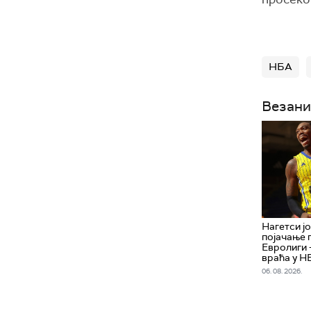
НБА
Везани
Нагетси ј
појачање 
Евролиги 
враћа у Н
06. 08. 2026.