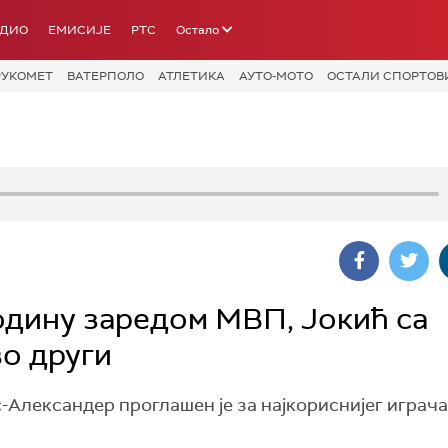
АДИО
ЕМИСИЈЕ
РТС
Остало
РУКОМЕТ
ВАТЕРПОЛО
АТЛЕТИКА
АУТО-МОТО
ОСТАЛИ СПОРТОВ
одину заредом МВП, Јокић са
о други
Александер проглашен је за најкориснијег играч