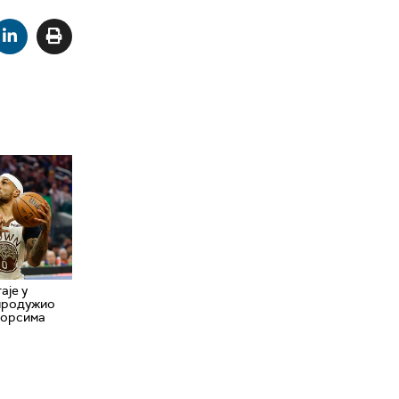
аје у
 продужио
иорсима