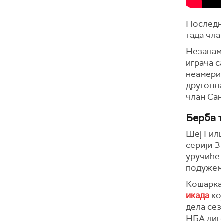
Последњ
тада чла
Незапамћ
играча с
неамери
другопла
члан Са
Берба 
Шеј Гил
серији 
уручиће 
подужем 
Кошарка
икада
ко
дела се
НБА лиг