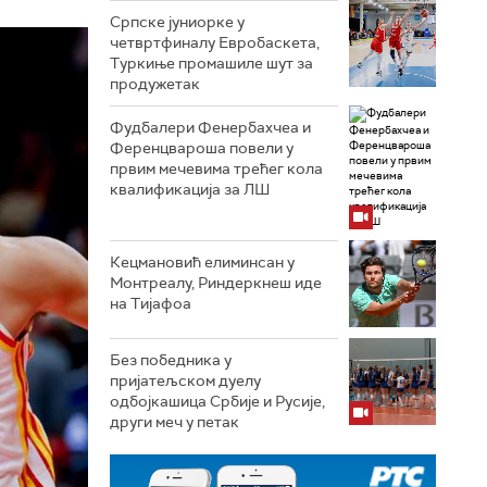
Српске јуниорке у
четвртфиналу Евробаскета,
Туркиње промашиле шут за
продужетак
Фудбалери Фенербахчеа и
Ференцвароша повели у
првим мечевима трећег кола
квалификација за ЛШ
Кецмановић елиминсан у
Монтреалу, Риндеркнеш иде
на Тијафоа
Без победника у
пријатељском дуелу
одбојкашица Србије и Русије,
други меч у петак