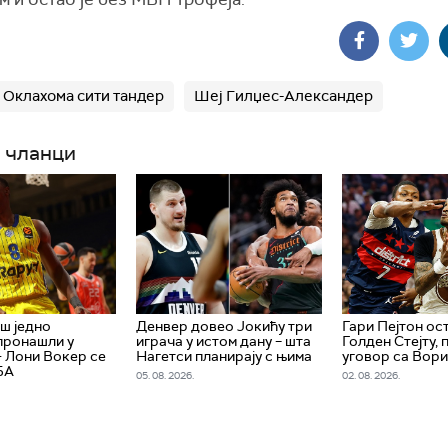
Оклахома сити тандер
Шеј Гилџес-Александер
 чланци
ош једно
Денвер довео Јокићу три
Гари Пејтон ост
пронашли у
играча у истом дану – шта
Голден Стејту,
- Лони Вокер се
Нагетси планирају с њима
уговор са Вор
БА
05. 08. 2026.
02. 08. 2026.