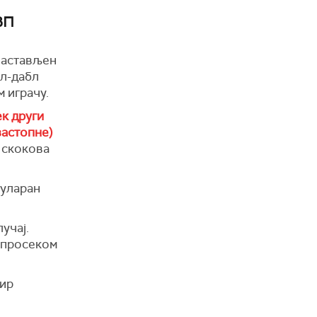
ВП
 настављен
пл-дабл
 играчу.
ек други
застопне)
9 скокова
куларан
учај.
л просеком
нир