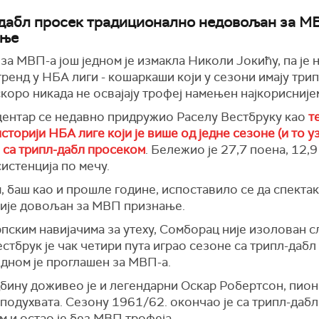
дабл просек традиционално недовољан за М
ање
за МВП-а још једном је измакла Николи Јокићу, па је
тренд у НБА лиги - кошаркаши који у сезони имају три
коро никада не освајају трофеј намењен најкориснијем
центар се недавно придружио Раселу Вестбруку као
т
историји НБА лиге који је више од једне сезоне (и то у
 са трипл-дабл просеком
. Бележио је 27,7 поена, 12,
систенција по мечу.
 баш као и прошле године, испоставило се да спекта
није довољан за МВП признање.
рпским навијачима за утеху, Сомборац није изолован сл
стбрук је чак четири пута играо сезоне са трипл-даб
едном је проглашен за МВП-а.
дбину доживео је и легендарни Оскар Робертсон, пио
подухвата. Сезону 1961/62. окончао је са трипл-дабл
 и остао је без МВП трофеја.