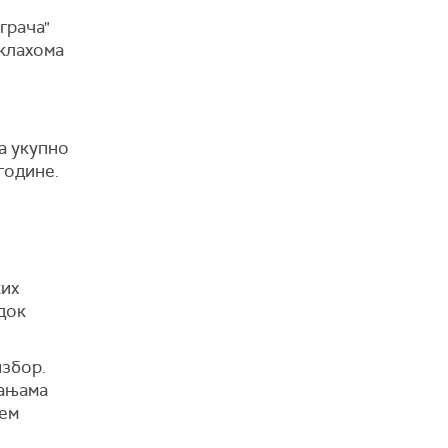
грача"
Оклахома
а укупно
године.
ких
док
избор.
бањама
гем