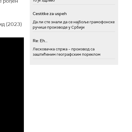
то је здраво
је рођен
Cestitke za uspeh
Да ли сте знали да се најбоље грамофонске
ид (2023)
ручице производе у Србији
Re: Eh...
Лесковачка спржа – производ са
заштићеним географским пореклом