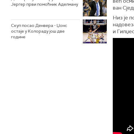
већ осми
Јергер први помоћник Аделману
ван Сје
Низ је п
надовеза
Скуп посао Денвера - Џонс
и Гилџес
остаје у Колораду још две
године