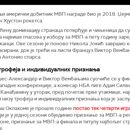
и амерички добитник МВП награде био је 2018. Џејм
н Хјустон рокетса.
ену доминацију странаца потврђује и чињеница да су
а највише гласова у избору за МВП-а пету годину зар
канци. Ове сезоне је поново Никола Јокић завршио к
сирани, док је трећи на листи Француз Виктор Вемба
н Антонио спарса.
трофеја и индивидуалних признања
џес-Александер и Виктор Вембањама суочиће се у фи
Западне конференције, а комесар НБА лиге Адам Силв
Канађанину у уторак, пред почетак прве утакмице, нај
низу трофеја и индивидуалних признања која је засл
ш Оклахоме је прошле године
постао тек четврти игр
ји је у једној сезони објединио признање за МВП-а ре
зоне, признање за МВП-а финала и титулу најбољег ст
е.