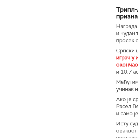
Трипл-
призн
Награда 
и чудан 
просек с
Српски 
играч у 
окончао
и 10,7 а
Међутим,
учинак 
Ако је с
Расел Ве
и само ј
Исту су
оваквог 
просеком