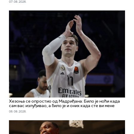
07. 08. 2026.
Хезоња се опростио од Мадриђана: Било је ноћи када
сам вас излуђивао, а било је и оних када сте ви мене
06. 08. 2026.