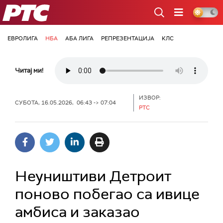
РТС
ЕВРОЛИГА
НБА
АБА ЛИГА
РЕПРЕЗЕНТАЦИЈА
КЛС
Читај ми!
ИЗВОР:
СУБОТА, 16.05.2026, 06:43 -> 07:04
РТС
Неуништиви Детроит
поново побегао са ивице
амбиса и заказао