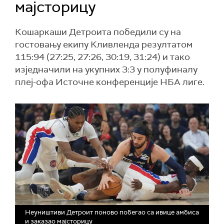
мајсторицу
Кошаркаши Детроита победили су на
гостовању екипу Кливленда резултатом
115:94 (27:25, 27:26, 30:19, 31:24) и тако
изједначили на укупних 3:3 у полуфиналу
плеј-офа Источне конференције НБА лиге.
Неуништиви Детроит поново побегао са ивице амбиса
и заказао мајсторицу