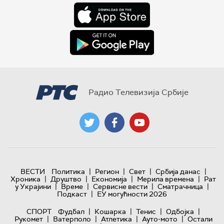
Радио Телевизија Србије
|
|
|
|
ВЕСТИ
Политика
Регион
Свет
Србија данас
|
|
|
|
Хроника
Друштво
Економија
Мерила времена
Рат
|
|
|
|
у Украјини
Време
Сервисне вести
Сматрачница
|
Подкаст
ЕУ могућности 2026
|
|
|
|
СПОРТ
Фудбал
Кошарка
Тенис
Одбојка
|
|
|
|
Рукомет
Ватерполо
Атлетика
Ауто-мото
Остали