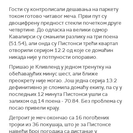
Гости су контролисали дешавања на паркету
током готово читавог меча. Први пут су
двоцифрену предност стекли почетком друге
четвртине. До одласка на велики одмор
Кавалирси су смањили разлику на три поена
(51:54), али онда су Пистонси трећи квартал
отворили серијом 12:2 од које се домаћин
никада није у потпуности опоравио.
Пришао је Кливленд у једном тренутку на
обећавајућих минус шест, али ближе
преокрету није могао. Још једна серија 13:2
дефинитивно је сломила домаћу екипу, па су у
последњих 12 минута Пистонси ушли са
залихом од 14 поена - 70:84. Без проблема су
посао привели крају.
Детроит је меч окончао са 16 погођених
тројки из 36 покушаја, што је за Пистонсе
највећи број погодака са дистанце у