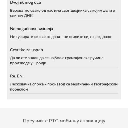
Dvojnik mog oca
Вероватно свако од нас има свог двојника са којим дели и
сличну ДНК
Nemogućnost tusiranja
Не туширате се сваког дана – не стидите се, то је здраво
Cestitke za uspeh
Да ли сте знали да се најбоље грамофонске ручице
производе у Србији
Re: Eh...
Лесковачка спржа – производ са заштићеним географским
пореклом
Преузмите РТС мобилну апликацију