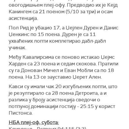
овогодишњем плеј-офу. Предводио их је Кејд
Канингем са 21 поеном (5/10 за три) и осам
асистенција.
Пол Рид је убацио 17, а Џејлен Дурен и Данис
Џенкинс по 15 поена. Дурен је са 11
ухваћених лопти комплетирао дабл-дабл
учинак.
Међу Кавалирсима се поново истакао Џејмс
Харден са 23 поена и седам скокова. Пратили
су га Донован Мичел и Еван Мобли са по 18
поена. На 13 се зауставио Џерет Ален.
Кавси су имали чак 20 изгубљених лопти, што
је резултирало са 28 поена Детроита, а и
разлика у броју асистенција сведочи о
потпуној доминацији гостију - 25:15 у корист
Пистонса.
НБА плеј-оф, субота: