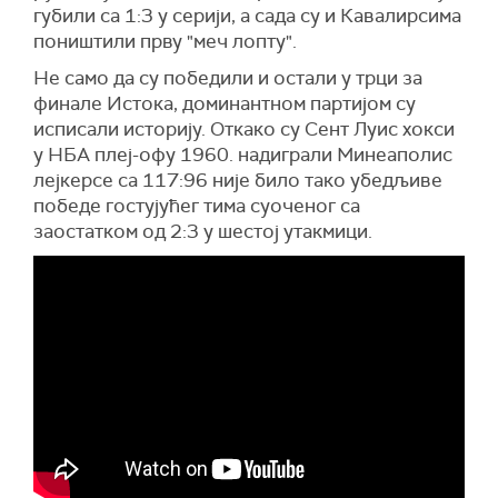
губили са 1:3 у серији, а сада су и Кавалирсима
поништили прву "меч лопту".
Не само да су победили и остали у трци за
финале Истока, доминантном партијом су
исписали историју. Откако су Сент Луис хокси
у НБА плеј-офу 1960. надиграли Минеаполис
лејкерсе са 117:96 није било тако убедљиве
победе гостујућег тима суоченог са
заостатком од 2:3 у шестој утакмици.