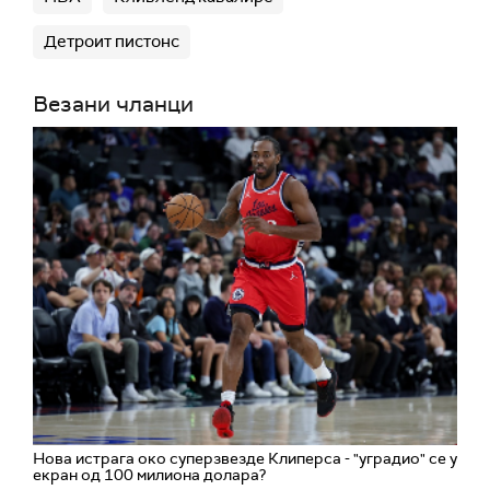
Детроит пистонс
Везани чланци
Нова истрага око суперзвезде Клиперса - "уградио" се у
екран од 100 милиона долара?