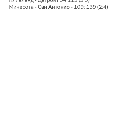
Кливленд - Детроит 94:115 (3:3)
Минесота -
Сан Антонио
- 109: 139 (2:4)