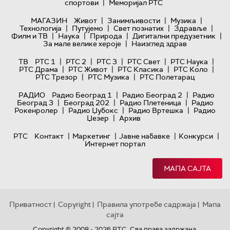
|
спортови
Меморијал РТС
|
|
|
МАГАЗИН
Живот
Занимљивости
Музика
|
|
|
|
Технологијa
Путујемо
Свет познатих
Здравље
|
|
|
|
Филм и ТВ
Наука
Природа
Дигитални предузетник
|
За мале велике хероје
Наизглед здрав
|
|
|
|
|
ТВ
РТС 1
РТС 2
РТС 3
РТС Свет
РТС Наука
|
|
|
|
РТС Драма
РТС Живот
РТС Класика
РТС Коло
|
|
РТС Трезор
РТС Музика
РТС Полетарац
|
|
РАДИО
Радио Београд 1
Радио Београд 2
Радио
|
|
|
Београд 3
Београд 202
Радио Плетеница
Радио
|
|
|
Рокенролер
Радио Џубокс
Радио Вртешка
Радио
|
Џезер
Архив
|
|
|
|
РТС
Контакт
Маркетинг
Јавне набавке
Конкурси
Интернет портал
МАПА САЈТА
Приватност
Copyright
Правила употребе садржаја
Мапа
|
|
|
сајта
Copyright © 2008 - 2026 РТС. Сва права задржана.