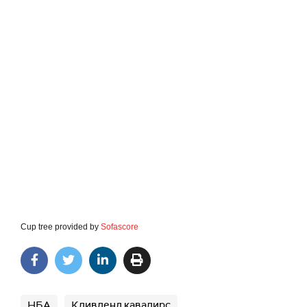
Cup tree provided by
Sofascore
НБА
Кливленд кавалирс