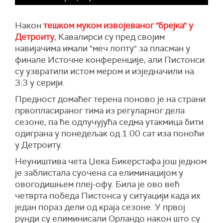
Након
тешком муком извојеваног "брејка" у
Детроиту
, Кавалирси су пред својим
навијачима имали "меч лопту" за пласман у
финале Источне конференције, али Пистонси
су узвратили истом мером и изједначили на
3:3 у серији.
Предност домаћег терена поново је на страни
првопласираног тима из регуларног дела
сезоне, па ће одлучујућа седма утакмица бити
одиграна у понедељак од 1.00 сат иза поноћи
у Детроиту.
Неуништива чета Џека Бикерстафа још једном
је заблистала суочена са елиминацијом у
овогодишњем плеј-офу. Била је ово већ
четврта победа Пистонса у ситуацији када их
један пораз дели од краја сезоне. У првој
рунди су елиминисали Орландо након што су