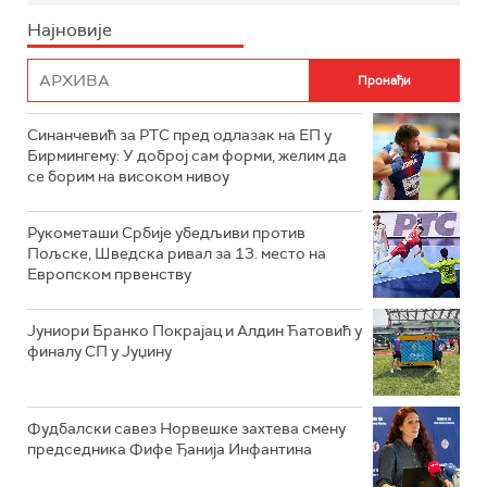
Најновије
Синанчевић за РТС пред одлазак на ЕП у
Бирмингему: У доброј сам форми, желим да
се борим на високом нивоу
Рукометаши Србије убедљиви против
Пољске, Шведска ривал за 13. место на
Европском првенству
Јуниори Бранко Покрајац и Алдин Ћатовић у
финалу СП у Јуџину
Фудбалски савез Норвешке захтева смену
председника Фифе Ђанија Инфантина