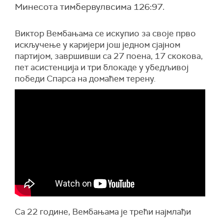
Минесота тимбервулвсима 126:97.
Виктор Вембањама се искупио за своје прво
искључење у каријери још једном сјајном
партијом, завршивши са 27 поена, 17 скокова,
пет асистенција и три блокаде у убедљивој
победи Спарса на домаћем терену.
Са 22 године, Вембањама је трећи најмлађи