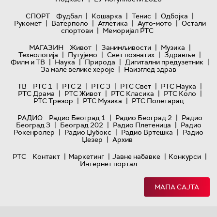
|
|
|
|
СПОРТ
Фудбал
Кошарка
Тенис
Одбојка
|
|
|
|
Рукомет
Ватерполо
Атлетика
Ауто-мото
Остали
|
спортови
Меморијал РТС
|
|
|
МАГАЗИН
Живот
Занимљивости
Музика
|
|
|
|
Технологијa
Путујемо
Свет познатих
Здравље
|
|
|
|
Филм и ТВ
Наука
Природа
Дигитални предузетник
|
За мале велике хероје
Наизглед здрав
|
|
|
|
|
ТВ
РТС 1
РТС 2
РТС 3
РТС Свет
РТС Наука
|
|
|
|
РТС Драма
РТС Живот
РТС Класика
РТС Коло
|
|
РТС Трезор
РТС Музика
РТС Полетарац
|
|
РАДИО
Радио Београд 1
Радио Београд 2
Радио
|
|
|
Београд 3
Београд 202
Радио Плетеница
Радио
|
|
|
Рокенролер
Радио Џубокс
Радио Вртешка
Радио
|
Џезер
Архив
|
|
|
|
РТС
Контакт
Маркетинг
Јавне набавке
Конкурси
Интернет портал
МАПА САЈТА