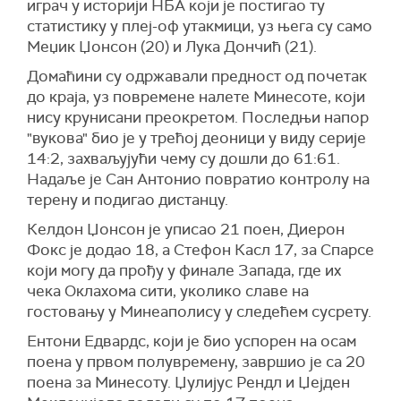
играч у историји НБА који је постигао ту
статистику у плеј-оф утакмици, уз њега су само
Меџик Џонсон (20) и Лука Дончић (21).
Домаћини су одржавали предност од почетак
до краја, уз повремене налете Минесоте, који
нису крунисани преокретом. Последњи напор
"вукова" био је у трећој деоници у виду серије
14:2, захваљујући чему су дошли до 61:61.
Надаље је Сан Антонио повратио контролу на
терену и подигао дистанцу.
Келдон Џонсон је уписао 21 поен, Диерон
Фокс је додао 18, а Стефон Касл 17, за Спарсе
који могу да прођу у финале Запада, где их
чека Оклахома сити, уколико славе на
гостовању у Минеаполису у следећем сусрету.
Ентони Едвардс, који је био успорен на осам
поена у првом полувремену, завршио је са 20
поена за Минесоту. Џулијус Рендл и Џејден