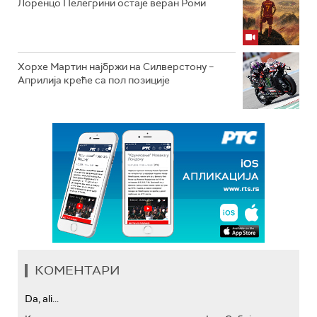
Лоренцо Пелегрини остаје веран Роми
Хорхе Мартин најбржи на Силверстону –
Априлија креће са пол позиције
КОМЕНТАРИ
Da, ali...