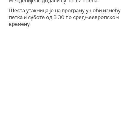
Мекденијелс додали су по 17 поена.
Шеста утакмица је на програму у ноћи између
петка и суботе од 3.30 по средњеевропском
времену.