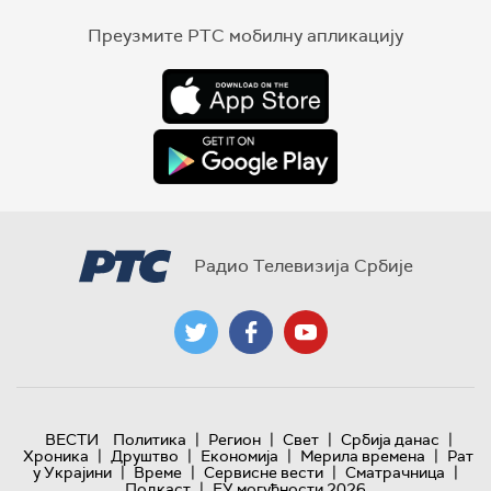
Преузмите РТС мобилну апликацију
Радио Телевизија Србије
|
|
|
|
ВЕСТИ
Политика
Регион
Свет
Србија данас
|
|
|
|
Хроника
Друштво
Економија
Мерила времена
Рат
|
|
|
|
у Украјини
Време
Сервисне вести
Сматрачница
|
Подкаст
ЕУ могућности 2026