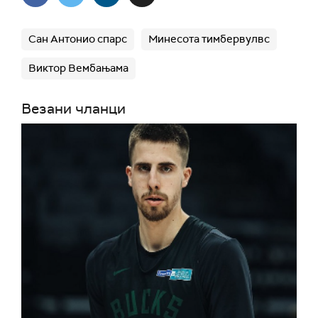
Сан Антонио спарс
Минесота тимбервулвс
Виктор Вембањама
Везани чланци