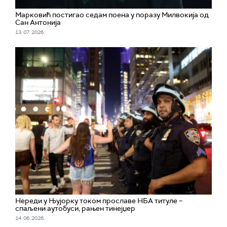
Марковић постигао седам поена у поразу Милвокија од
Сан Антонија
13. 07. 2026.
Нереди у Њујорку током прославе НБА титуле –
спаљени аутобуси, рањен тинејџер
14. 06. 2026.