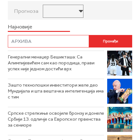
Прогноза
Најновије
Генерални менаџер Бешикташа: Са
Алимпијевићем сам као породица, прави
успех није једном достићи врх
Зашто технолошки инвеститори желе део
Мундијала и шта вештачка интелигенција има
с тим
Српске стрелкиње освојиле бронзу и донеле
Србији 13. одличје са Европског првенства
за сениоре