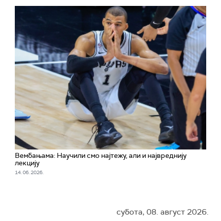
Вембањама: Научили смо најтежу, али и највреднију
лекцију
14. 06. 2026.
субота, 08. август 2026.