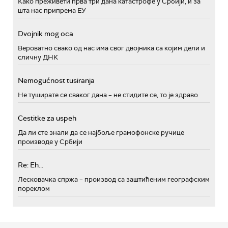
Како преживети прва три дана катастрофе у Србији, и за
шта нас припрема ЕУ
Dvojnik mog oca
Вероватно свако од нас има свог двојника са којим дели и
сличну ДНК
Nemogućnost tusiranja
Не туширате се сваког дана – не стидите се, то је здраво
Cestitke za uspeh
Да ли сте знали да се најбоље грамофонске ручице
производе у Србији
Re: Eh...
Лесковачка спржа – производ са заштићеним географским
пореклом