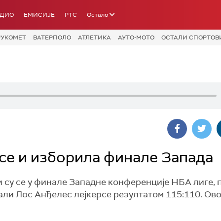
АДИО
ЕМИСИЈЕ
РТС
Остало
РУКОМЕТ
ВАТЕРПОЛО
АТЛЕТИКА
АУТО-МОТО
ОСТАЛИ СПОРТОВ
се и изборила финале Запада
су се у финале Западне конференције НБА лиге, 
али Лос Анђелес лејкерсе резултатом 115:110. Ово