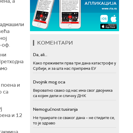
ена, а
 надмашили
већа
ној
КОМЕНТАРИ
-оф.
лни
Da, ali...
Претходна
Како преживети прва три дана катастрофе у
амо
Србији, и за шта нас припрема ЕУ
Dvojnik mog oca
 поена и
Вероватно свако од нас има свог двојника
о са
са којим дели и сличну ДНК
ј
Nemogućnost tusiranja
оена и 12
Не туширате се сваког дана – не стидите се,
то је здраво
такмица