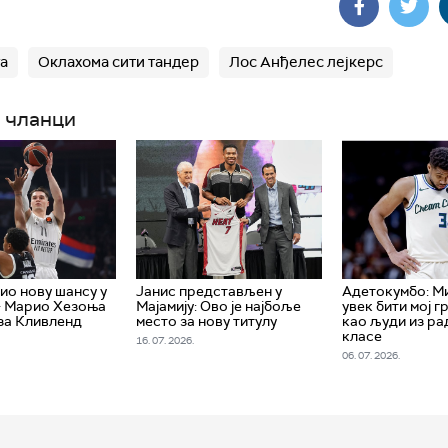
а
Оклахома сити тандер
Лос Анђелес лејкерс
 чланци
ио нову шансу у
Јанис представљен у
Адетокумбо: М
- Марио Хезоња
Мајамију: Ово је најбоље
увек бити мој г
за Кливленд
место за нову титулу
као људи из р
класе
16. 07. 2026.
06. 07. 2026.