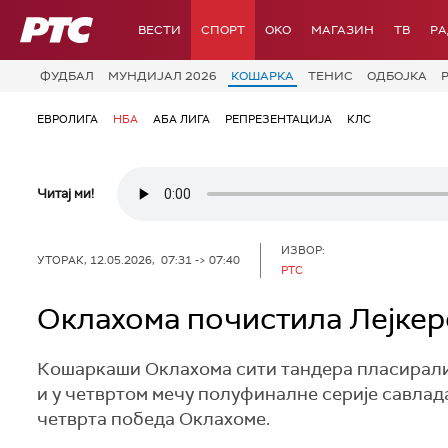
РТС
ВЕСТИ
СПОРТ
OKO
МАГАЗИН
ТВ
Р
ФУДБАЛ
МУНДИЈАЛ 2026
КОШАРКА
ТЕНИС
ОДБОЈКА
ЕВРОЛИГА
НБА
АБА ЛИГА
РЕПРЕЗЕНТАЦИЈА
КЛС
Читај ми!
ИЗВОР:
УТОРАК, 12.05.2026, 07:31 -> 07:40
РТС
Оклахома почистила Лејкер
Кошаркаши Оклахома сити тандера пласирали 
и у четвртом мечу полуфиналне серије савлад
четврта победа Оклахоме.