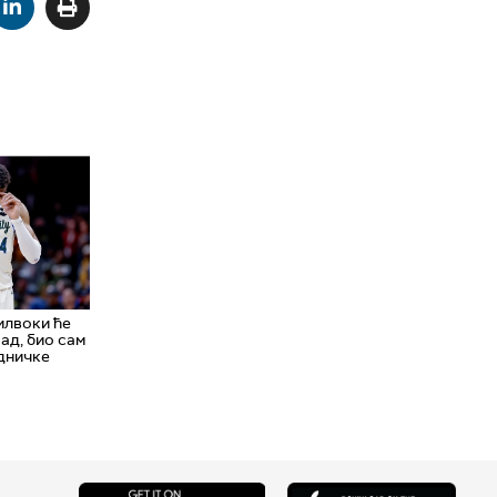
илвоки ће
рад, био сам
адничке