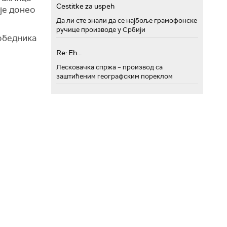
Cestitke za uspeh
је донео
Да ли сте знали да се најбоље грамофонске
ручице производе у Србији
обедника
Re: Eh...
Лесковачка спржа – производ са
заштићеним географским пореклом