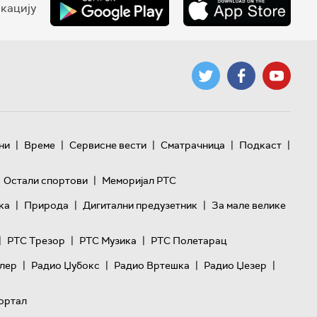
кацију
|
|
|
|
|
ни
Време
Сервисне вести
Сматрачница
Подкаст
|
Остали спортови
Меморијал РТС
|
|
|
ка
Природа
Дигитални предузетник
За мале велике
|
|
|
РТС Трезор
РТС Музика
РТС Полетарац
|
|
|
|
лер
Радио Џубокс
Радио Вртешка
Радио Џезер
ортал