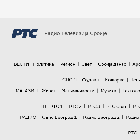
Радио Телевизија Србије
|
|
|
|
ВЕСТИ
Политика
Регион
Свет
Србија данас
Хр
|
|
СПОРТ
Фудбал
Кошарка
Тен
|
|
|
МАГАЗИН
Живот
Занимљивости
Музика
Техноло
|
|
|
|
ТВ
РТС 1
РТС 2
РТС 3
РТС Свет
РТ
|
|
РАДИО
Радио Београд 1
Радио Београд 2
Радио
РТС