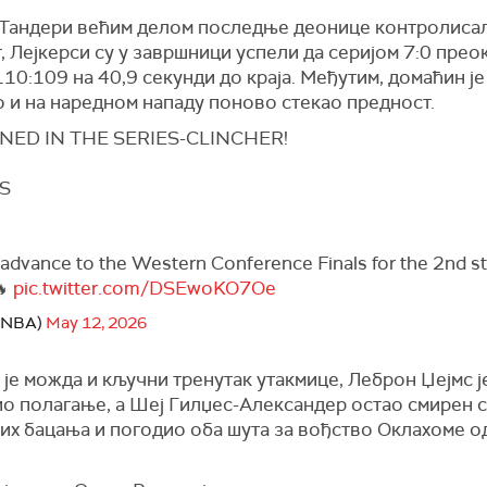
 Тандери већим делом последње деонице контролиса
, Лејкерси су у завршници успели да серијом 7:0 прео
10:109 на 40,9 секунди до краја. Међутим, домаћин је
о и на наредном нападу поново стекао предност.
NED IN THE SERIES-CLINCHER!
TS
advance to the Western Conference Finals for the 2nd st
🔥
pic.twitter.com/DSEwoKO7Oe
@NBA)
May 12, 2026
је можда и кључни тренутак утакмице, Леброн Џејмс ј
о полагање, а Шеј Гилџес-Александер остао смирен с
их бацања и погодио оба шута за вођство Оклахоме о