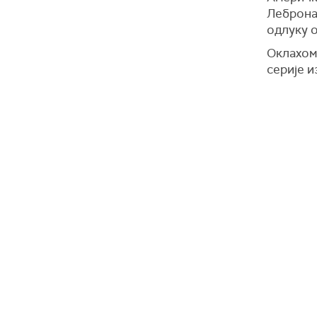
Леброна
одлуку о
Оклахом
серије и