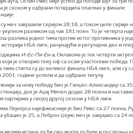
јм-аута, Остин Ривс није успео да погоди шут за три по
а је скоком у одбрани потврдила пласман у финале
нције.
су меч завршили серијом 28:18, а током целе серије
 укупном разликом од чак 181 поен. То је четврта нај
ош-разлика једног тима против истог противника у јед
 историји НБА лиге, рачунајући и регуларни део и плеј
одацима
И-Ес-Пи-Ен-а
, Оклахома је тек четврти актуе
који је отворио плеј-оф са осам узастопних победа. 
а тима стигла су до великог финала НБА лиге, али су с
 2001. године успели и да одбране титулу.
жнији за нову победу био је Гилџес-Александер са 35
стенција, док је Аџај Мичел додао 28 поена и настави
 партијама у својој другој сезони у НБА лиги.
ма Лејкерса најефикаснији је био Ривс са 27 поена, Ру
 убацио је 25, а Леброн Џејмс меч је завршио са 24 п
.
 медији истичу да би ово могла да буде и последња у