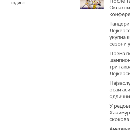
После та
године
Оклахом
конфере
Тандери 
Лејкерсе
укупна к
сезони у
Према п
шампион 
три такв
Лејкерси
Најзаслу
осам аси
одличним
У редови
Хачимура
скокова
Амерички