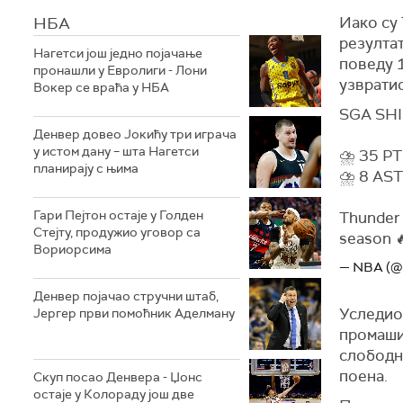
НБА
Иако су
резултат
Нагетси још једно појачање
поведу 1
пронашли у Евролиги - Лони
узврати
Вокер се враћа у НБА
SGA SHI
Денвер довео Јокићу три играча
у истом дану – шта Нагетси
⛈️ 35 P
планирају с њима
⛈️ 8 AST
Гари Пејтон остаје у Голден
Thunder 
Стејту, продужио уговор са
season 
Вориорсима
— NBA (
Денвер појачао стручни штаб,
Уследио 
Јергер први помоћник Аделману
промаши
слободн
поена.
Скуп посао Денвера - Џонс
остаје у Колораду још две