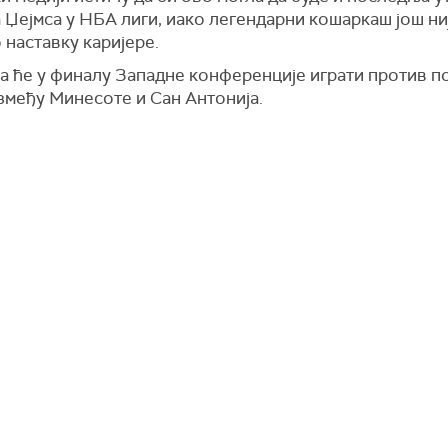
 Џејмса у НБА лиги, иако легендарни кошаркаш још ни
 наставку каријере.
а ће у финалу Западне конференције играти против п
змеђу Минесоте и Сан Антонија.