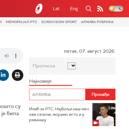
Lat
Eng
И
МЕМОРИЈАЛ РТС
EUROVISION SPORT
АРХИВА РУБРИКА
петак, 07. август 2026.
Прогноза
Најновије
пошто су
Илић за РТС: Најбољи наш меч
 је била
ове сезоне, морамо исто и у
реваншу