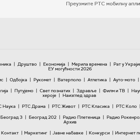
Преузмите РТС мобилну апли
|
|
|
|
оника
Друштво
Економија
Мерила времена
Рат у Украји
ЕУ могућности 2026
|
|
|
|
|
|
ис
Одбојка
Рукомет
Ватерполо
Атлетика
Ауто-мото
|
|
|
|
|
гијa
Путујемо
Свет познатих
Здравље
Филм и ТВ
Нау
|
хероје
Наизглед здрав
|
|
|
|
С Наука
РТС Драма
РТС Живот
РТС Класика
РТС Коло
|
|
|
 Београд 3
Београд 202
Радио Плетеница
Радио Рокенро
Архив
|
|
|
|
Контакт
Маркетинг
Јавне набавке
Конкурси
Интернет п