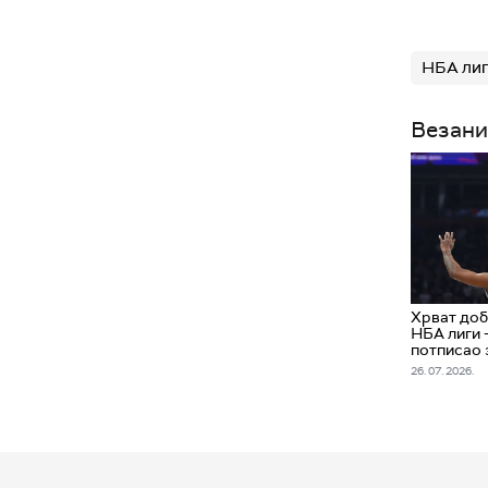
НБА лиг
Везани
Хрват доб
НБА лиги 
потписао 
26. 07. 2026.