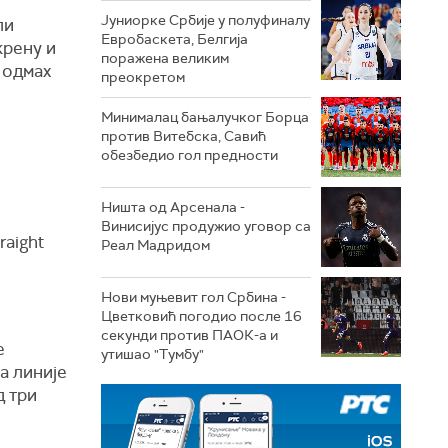
Јуниорке Србије у полуфиналу
ли
Евробаскета, Белгија
крену и
поражена великим
 одмах
преокретом
Минималац бањалучког Борца
против Витебска, Савић
обезбедио гол предности
Ништа од Арсенала -
Винисијус продужио уговор са
raight
Реал Мадридом
Нови муњевит гол Србина -
Цветковић погодио после 16
секунди против ПАОК-а и
е
утишао "Тумбу"
а линије
д три