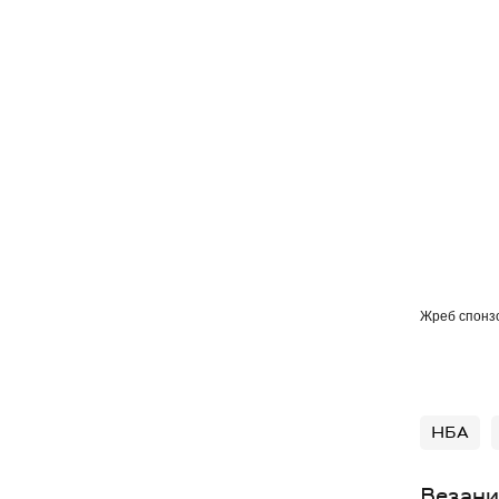
Жреб спонз
НБА
Везани