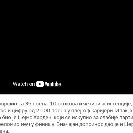
авршио са 35 поена, 10 скокова и четири асистенције, 
гао и цифру од 2.000 поена у плеј-оф каријери. Ипак, х
 био је Џејмс Харден, који се искупио за слабије парти
реломио меч у финишу. Значајан допринос дао је и Џе
ена.