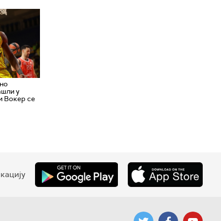
дно
ашли у
и Вокер се
кацију