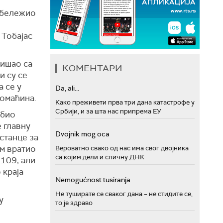
забележио
 Тобајас
тишао са
КОМЕНТАРИ
и су се
а се у
Da, ali...
домаћина.
Како преживети прва три дана катастрофе у
Србији, и за шта нас припрема ЕУ
 био
е главну
Dvojnik mog oca
станце за
ом вратио
Вероватно свако од нас има свог двојника
са којим дели и сличну ДНК
:109, али
 краја
Nemogućnost tusiranja
Не туширате се сваког дана – не стидите се,
у
то је здраво