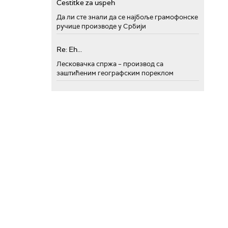
Cestitke za uspeh
Да ли сте знали да се најбоље грамофонске
ручице производе у Србији
Re: Eh...
Лесковачка спржа – производ са
заштићеним географским пореклом