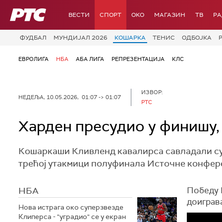
РТС
ВЕСТИ
СПОРТ
OKO
МАГАЗИН
ТВ
Р
ФУДБАЛ
МУНДИЈАЛ 2026
КОШАРКА
ТЕНИС
ОДБОЈКА
ЕВРОЛИГА
НБА
АБА ЛИГА
РЕПРЕЗЕНТАЦИЈА
КЛС
ИЗВОР:
НЕДЕЉА, 10.05.2026, 01:07 -> 01:07
РТС
Харден пресудио у финишу,
Кошаркаши Кливленд кавалирса савладали су 
трећој утакмици полуфинала Источне конферен
НБА
Победу К
доиграва
Нова истрага око суперзвезде
Клиперса - "уградио" се у екран