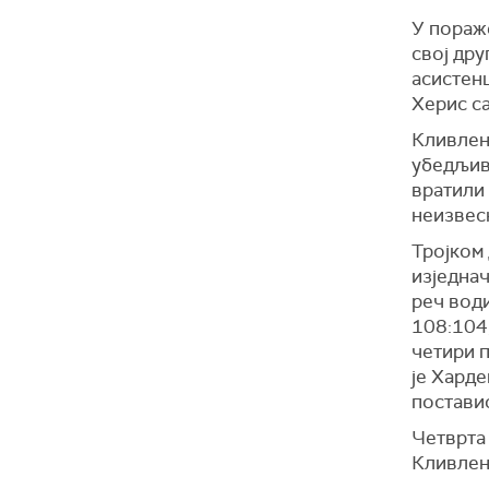
У пораже
свој дру
асистенц
Херис с
Кливленд
убедљив
вратили 
неизвес
Тројком 
изједнач
реч води
108:104,
четири п
је Харде
постави
Четврта 
Кливлен