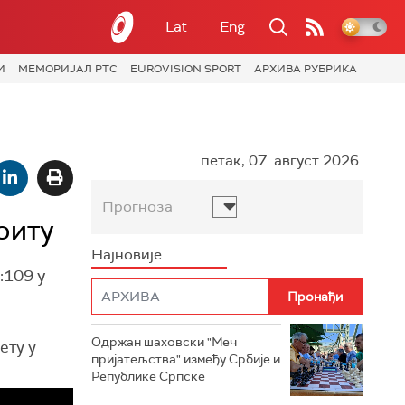
Lat
Eng
И
МЕМОРИЈАЛ РТС
EUROVISION SPORT
АРХИВА РУБРИКА
петак, 07. август 2026.
Прогноза
оиту
Најновије
:109 у
Одржан шаховски "Меч
ету у
пријатељства" између Србије и
Републике Српске