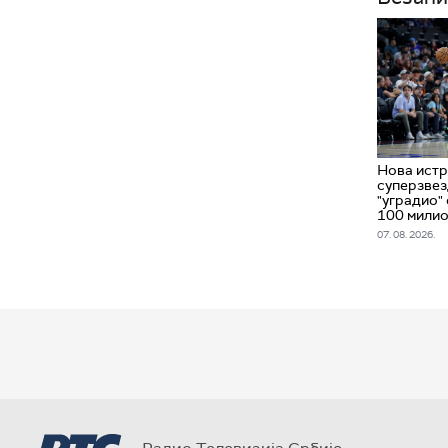
Нова истр
суперзвез
"уградио" 
100 милио
07. 08. 2026.