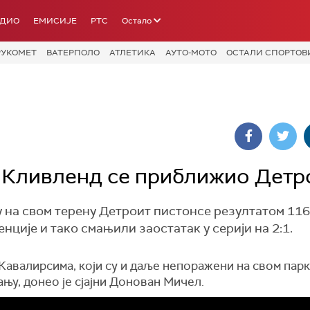
АДИО
ЕМИСИЈЕ
РТС
Остало
РУКОМЕТ
ВАТЕРПОЛО
АТЛЕТИКА
АУТО-МОТО
ОСТАЛИ СПОРТОВ
 Кливленд се приближио Детр
на свом терену Детроит пистонсе резултатом 116
ције и тако смањили заостатак у серији на 2:1.
авалирсима, који су и даље непоражени на свом парк
њу, донео је сјајни Донован Мичел.