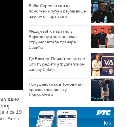
Баба: Спреман сам да
помогнем клубу и да још више
научим о Партизану
Медојевић се вратио у
Војводину и постао члан
стручног штаба тренера
Савића
Де Блекер: Почаствован сам
што ћу радити у Фудбалском
савезу Србије
Покушевски код Томовића -
српски кошаркаш у
Локомотиви
а уједно
ерој
је и са 19
рет Ален