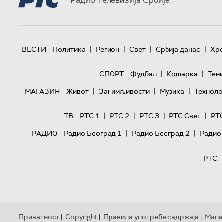
Радио Телевизија Србије
|
|
|
|
ВЕСТИ
Политика
Регион
Свет
Србија данас
Хр
|
|
СПОРТ
Фудбал
Кошарка
Тен
|
|
|
МАГАЗИН
Живот
Занимљивости
Музика
Техноло
|
|
|
|
ТВ
РТС 1
РТС 2
РТС 3
РТС Свет
РТ
|
|
РАДИО
Радио Београд 1
Радио Београд 2
Радио
РТС
Приватност
Copyright
Правила употребе садржаја
Мапа
|
|
|