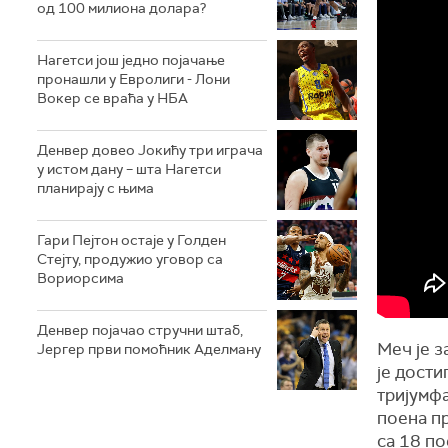
од 100 милиона долара?
Нагетси још једно појачање
пронашли у Евролиги - Лони
Вокер се враћа у НБА
Денвер довео Јокићу три играча
у истом дану – шта Нагетси
планирају с њима
Гари Пејтон остаје у Голден
Стејту, продужио уговор са
Вориорсима
Денвер појачао стручни штаб,
Меч је з
Јергер први помоћник Аделману
је дости
тријумфа
поена п
са 18 по