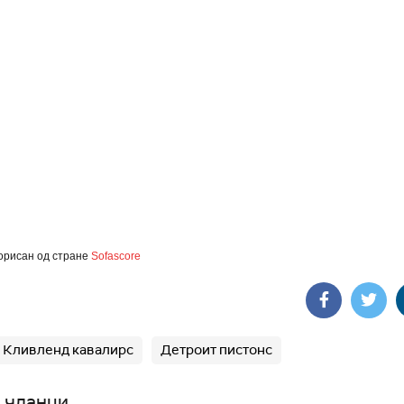
орисан од стране
Sofascore
Кливленд кавалирс
Детроит пистонс
 чланци