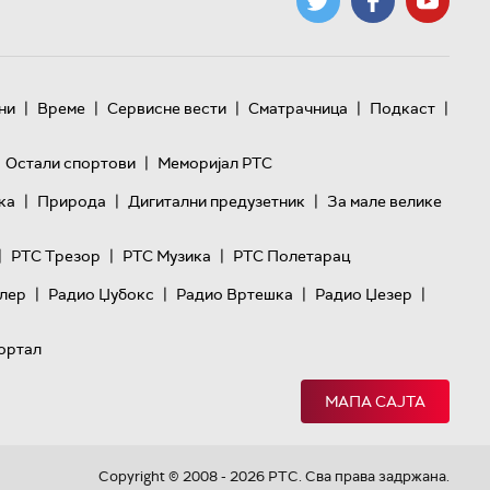
|
|
|
|
|
ни
Време
Сервисне вести
Сматрачница
Подкаст
|
Остали спортови
Меморијал РТС
|
|
|
ка
Природа
Дигитални предузетник
За мале велике
|
|
|
РТС Трезор
РТС Музика
РТС Полетарац
|
|
|
|
лер
Радио Џубокс
Радио Вртешка
Радио Џезер
ортал
МАПА САЈТА
Copyright © 2008 - 2026 РТС. Сва права задржана.