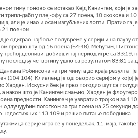
ном тиму поново се истакао Кејд Канингем, који је 
ги трипл-дабл у плеј-офу са 27 поена, 10 скокова и 10
ија, али је имао и осам изгубљених лопти. Пратио га је
а 21 поеном.
 је одиграо најбоље полувреме у серији и на паузу о
ом предношћу од 16 поена (64:48). Међутим, Пистонс
у трећој деоници, добивши тај период игре са 33:19, п
ну последњу четвртину ушло са резултатом 83:81 за 
Данкана Робинсона на три минута до краја резултат је
ен (104:104). Кливленд је одговорио серијом у којој ј
о Харден. Искусни бек је прво погодио шут са полуди
 а након што је Канингем смањио, Харден је флоутер
оена предности. Канингем је узвратио тројком за 110
н одлучујућим поготком за три поена на 25 секунди до
о недостижних 113:109 и решио питање победника.
утакмица серије игра се у понедељак, 11. маја, такође 
ду.