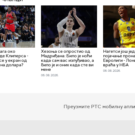
ага око
Хезоња се опростио од
Нагетси још је
де Клиперса -
Мадриђана: Било је ноћи
појачање прон
се у екран од
када сам вас излуђивао, а
Евролиги - Лон
на долара?
било је и оних када сте ви
враћа у НБА
мене
06. 08. 2026.
06. 08. 2026.
Преузмите РТС мобилну апли