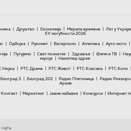
|
|
|
|
оника
Друштво
Економија
Мерила времена
Рат у Украји
ЕУ могућности 2026
|
|
|
|
|
|
ис
Одбојка
Рукомет
Ватерполо
Атлетика
Ауто-мото
|
|
|
|
|
гијa
Путујемо
Свет познатих
Здравље
Филм и ТВ
Нау
|
хероје
Наизглед здрав
|
|
|
|
С Наука
РТС Драма
РТС Живот
РТС Класика
РТС Коло
|
|
|
 Београд 3
Београд 202
Радио Плетеница
Радио Рокенро
Архив
|
|
|
|
Контакт
Маркетинг
Јавне набавке
Конкурси
Интернет п
 сајта