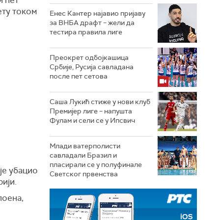
ету током
Енес Кантер најавио пријаву
за ВНБА драфт – жели да
тестира правила лиге
Преокрет одбојкашица
Србије, Русија савладана
после пет сетова
Саша Лукић стиже у нови клуб
Премијер лиге – напушта
Фулам и сели се у Ипсвич
Млади ватерполисти
савладали Бразил и
пласирали се у полуфинале
је убацио
Светског првенства
ији.
поена,