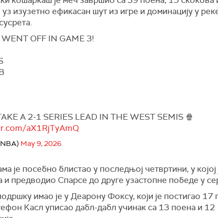
 уз изузетно ефикасан шут из игре и доминацију у рек
сусрета.
WENT OFF IN GAME 3!
S
EB
M
AKE A 2-1 SERIES LEAD IN THE WEST SEMIS 🍿
tter.com/aX1RjTyAmQ
@NBA)
May 9, 2026
а је посебно блистао у последњој четвртини, у којој 
 и предводио Спарсе до друге узастопне победе у сер
одршку имао је у Деарону Фоксу, који је постигао 17 
тефон Касл
уписао дабл-дабл учинак са 13 поена и 12