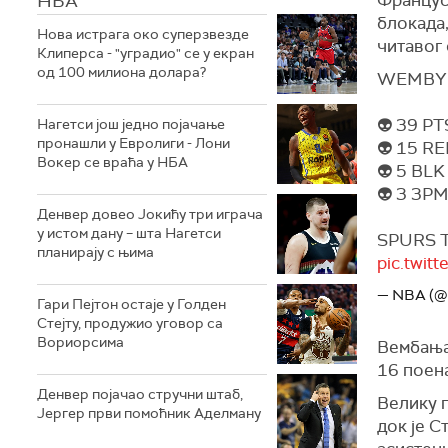
НБА
блокада,
Нова истрага око суперзвезде
читавог 
Клиперса - "уградио" се у екран
од 100 милиона долара?
WEMBY 
👽 39 PT
Нагетси још једно појачање
пронашли у Евролиги - Лони
👽 15 R
Вокер се враћа у НБА
👽 5 BLK
👽 3 3P
Денвер довео Јокићу три играча
у истом дану – шта Нагетси
SPURS T
планирају с њима
pic.twi
— NBA (
Гари Пејтон остаје у Голден
Стејту, продужио уговор са
Вориорсима
Вембањам
16 поена
Денвер појачао стручни штаб,
Велику п
Јергер први помоћник Аделману
док је
С