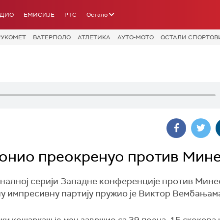
АДИО
ЕМИСИЈЕ
РТС
Остало
РУКОМЕТ
ВАТЕРПОЛО
АТЛЕТИКА
АУТО-МОТО
ОСТАЛИ СПОРТОВ
тонио преокренуо против Мин
иналној серији Западне конференције против Мине
дну импресивну партију пружио је Виктор Вембањам
и кошаркаш је меч завршио са 39 поена, 15 скокова 