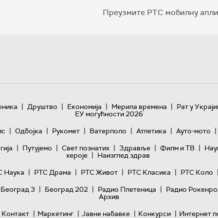
Преузмите РТС мобилну апли
|
|
|
|
оника
Друштво
Економија
Мерила времена
Рат у Украји
ЕУ могућности 2026
|
|
|
|
|
|
ис
Одбојка
Рукомет
Ватерполо
Атлетика
Ауто-мото
|
|
|
|
|
гијa
Путујемо
Свет познатих
Здравље
Филм и ТВ
Нау
|
хероје
Наизглед здрав
|
|
|
|
С Наука
РТС Драма
РТС Живот
РТС Класика
РТС Коло
|
|
|
 Београд 3
Београд 202
Радио Плетеница
Радио Рокенро
Архив
|
|
|
|
Контакт
Маркетинг
Јавне набавке
Конкурси
Интернет п