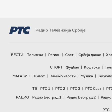
Радио Телевизија Србије
|
|
|
|
ВЕСТИ
Политика
Регион
Свет
Србија данас
Хр
|
|
СПОРТ
Фудбал
Кошарка
Тен
|
|
|
МАГАЗИН
Живот
Занимљивости
Музика
Техноло
|
|
|
|
ТВ
РТС 1
РТС 2
РТС 3
РТС Свет
РТ
|
|
РАДИО
Радио Београд 1
Радио Београд 2
Радио
РТС