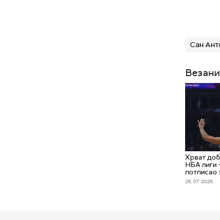
Сан Ант
Везани
Хрват доб
НБА лиги 
потписао 
26. 07. 2026.