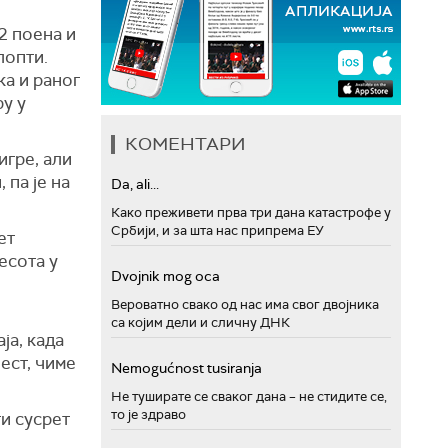
2 поена и
лопти.
ка и раног
у у
КОМЕНТАРИ
игре, али
 па је на
Da, ali...
Како преживети прва три дана катастрофе у
Србији, и за шта нас припрема ЕУ
ет
есота у
Dvojnik mog oca
о
Вероватно свако од нас има свог двојника
са којим дели и сличну ДНК
ја, када
ест, чиме
Nemogućnost tusiranja
Не туширате се сваког дана – не стидите се,
то је здраво
ти сусрет