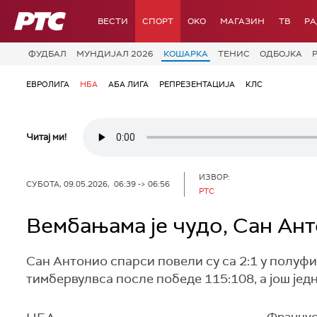
РТС
ВЕСТИ
СПОРТ
OKO
МАГАЗИН
ТВ
Р
ФУДБАЛ
МУНДИЈАЛ 2026
КОШАРКА
ТЕНИС
ОДБОЈКА
ЕВРОЛИГА
НБА
АБА ЛИГА
РЕПРЕЗЕНТАЦИЈА
КЛС
Читај ми!
ИЗВОР:
СУБОТА, 09.05.2026, 06:39 -> 06:56
РТС
Вембањама је чудо, Сан Ан
Сан Антонио спарси повели су са 2:1 у полуф
тимбервулвса после победе 115:108, а још је
Француск