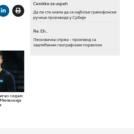
Cestitke za uspeh
Да ли сте знали да се најбоље грамофонске
ручице производе у Србији
Re: Eh...
Лесковачка спржа – производ са
заштићеним географским пореклом
игао седам
 Милвокија
а