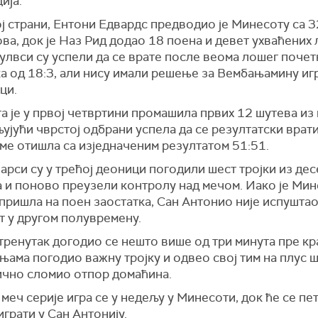
ија.
ј страни,
Ентони Едвардс
предводио је Минесоту са 3
ва, док је Наз Рид додао 18 поена и девет ухваћених 
лвси су успели да се врате после веома лошег почет
а од 18:3, али нису имали решење за Вембањамину игр
ци.
 је у првој четвртини промашила првих 12 шутева из 
љујући чврстој одбрани успела да се резултатски врати,
ме отишла са изједначеним резултатом 51:51.
арси су у трећој деоници погодили шест тројки из дес
а и поново преузели контролу над мечом. Иако је Мин
пришла на поен заостатка, Сан Антонио није испушта
т у другом полувремену.
ренутак догодио се нешто више од три минута пре кра
њама погодио важну тројку и одвео свој тим на плус ш
тично сломио отпор домаћина.
меч серије игра се у недељу у Минесоти, док ће се пе
грати у Сан Антонију.