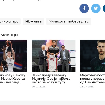
онио спарс
НБА лига
Минесота тимбервулвс
 чланци
ио нову шансу у
Јанис представљен у
Марковић пост
- Марио Хезоња
Мајамију: Ово је најбоље
поена у поразу
за Кливленд
место за нову титулу
од Сан Антониј
16. 07. 2026.
13. 07. 2026.