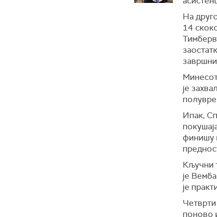
асистенц
На друго
14 скоко
Тимберву
заостатк
завршни
Минесота
је захва
полувре
Ипак, Сп
покушај
финишу 
преднос
Кључни т
је Вемба
је прак
Четврти 
поново и