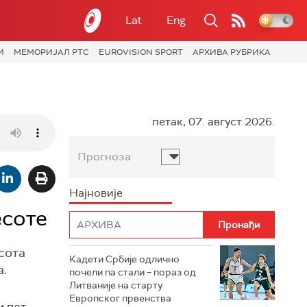
Lat
Eng
И
МЕМОРИЈАЛ РТС
EUROVISION SPORT
АРХИВА РУБРИКА
петак, 07. август 2026.
Прогноза
Најновије
есоте
сота
Кадети Србије одлично
а.
почели па стали – пораз од
Литваније на старту
Европског првенства
и пет