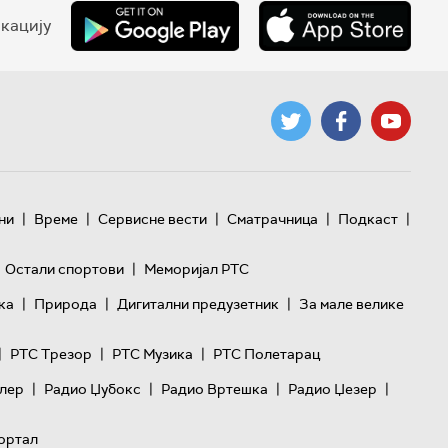
кацију
|
|
|
|
|
ни
Време
Сервисне вести
Сматрачница
Подкаст
|
Остали спортови
Меморијал РТС
|
|
|
ка
Природа
Дигитални предузетник
За мале велике
|
|
|
РТС Трезор
РТС Музика
РТС Полетарац
|
|
|
|
лер
Радио Џубокс
Радио Вртешка
Радио Џезер
ортал