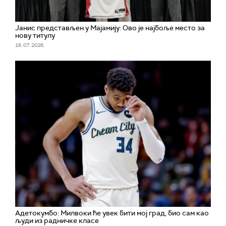
Јанис представљен у Мајамију: Ово је најбоље место за
нову титулу
16. 07. 2026.
Адетокумбо: Милвоки ће увек бити мој град, био сам као
људи из радничке класе