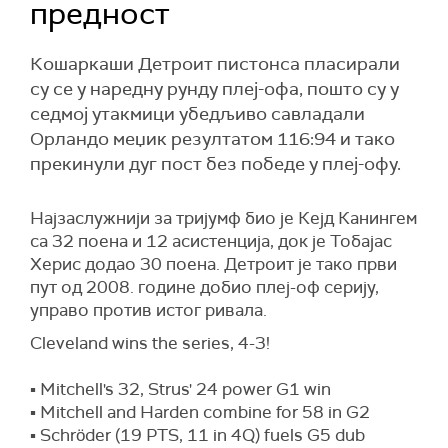
предност
Кошаркаши Детроит пистонса пласирали
су се у наредну рунду плеј-офа, пошто су у
седмој утакмици убедљиво савладали
Орландо меџик резултатом 116:94 и тако
прекинули дуг пост без победе у плеј-офу.
Најзаслужнији за тријумф био је
Кејд Канингем
са 32 поена и 12 асистенција, док је
Тобајас
Херис
додао 30 поена. Детроит је тако први
пут од 2008. године добио плеј-оф серију,
управо против истог ривала.
Cleveland wins the series, 4-3!
▪️ Mitchell's 32, Strus' 24 power G1 win
▪️ Mitchell and Harden combine for 58 in G2
▪️ Schröder (19 PTS, 11 in 4Q) fuels G5 dub