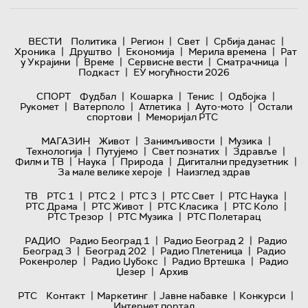
|
|
|
|
ВЕСТИ
Политика
Регион
Свет
Србија данас
|
|
|
|
Хроника
Друштво
Економија
Мерила времена
Рат
|
|
|
|
у Украјини
Време
Сервисне вести
Сматрачница
|
Подкаст
ЕУ могућности 2026
|
|
|
|
СПОРТ
Фудбал
Кошарка
Тенис
Одбојка
|
|
|
|
Рукомет
Ватерполо
Атлетика
Ауто-мото
Остали
|
спортови
Меморијал РТС
|
|
|
МАГАЗИН
Живот
Занимљивости
Музика
|
|
|
|
Технологијa
Путујемо
Свет познатих
Здравље
|
|
|
|
Филм и ТВ
Наука
Природа
Дигитални предузетник
|
За мале велике хероје
Наизглед здрав
|
|
|
|
|
ТВ
РТС 1
РТС 2
РТС 3
РТС Свет
РТС Наука
|
|
|
|
РТС Драма
РТС Живот
РТС Класика
РТС Коло
|
|
РТС Трезор
РТС Музика
РТС Полетарац
|
|
РАДИО
Радио Београд 1
Радио Београд 2
Радио
|
|
|
Београд 3
Београд 202
Радио Плетеница
Радио
|
|
|
Рокенролер
Радио Џубокс
Радио Вртешка
Радио
|
Џезер
Архив
|
|
|
|
РТС
Контакт
Маркетинг
Јавне набавке
Конкурси
Интернет портал