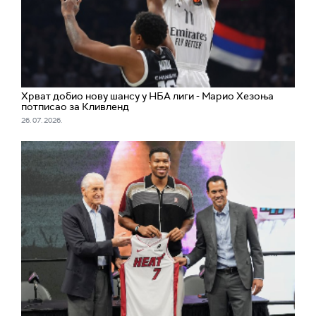
Хрват добио нову шансу у НБА лиги - Марио Хезоња
потписао за Кливленд
26. 07. 2026.