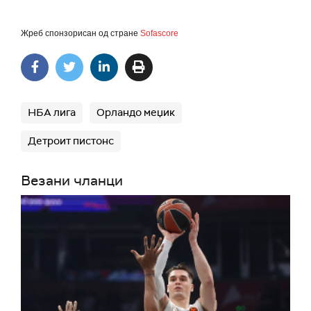
Жреб спонзорисан од стране
Sofascore
НБА лига
Орландо меџик
Детроит пистонс
Везани чланци