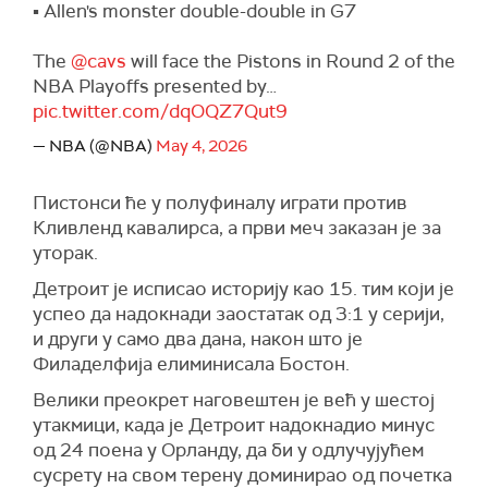
▪️ Allen's monster double-double in G7
The
@cavs
will face the Pistons in Round 2 of the
NBA Playoffs presented by…
pic.twitter.com/dqOQZ7Qut9
— NBA (@NBA)
May 4, 2026
Пистонси ће у полуфиналу играти против
Кливленд кавалирса, а први меч заказан је за
уторак.
Детроит је исписао историју као 15. тим који је
успео да надокнади заостатак од 3:1 у серији,
и други у само два дана, након што је
Филаделфија
елиминисала Бостон.
Велики преокрет наговештен је већ у шестој
утакмици, када је Детроит надокнадио минус
од 24 поена у Орланду, да би у одлучујућем
сусрету на свом терену доминирао од почетка