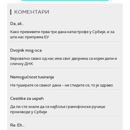
КОМЕНТАРИ
Da, ali...
Како преживети прва три дана катастрофе у Србији, и за
шта нас припрема ЕУ
Dvojnik mog oca
Вероватно свако од нас има свог двојника са којим дели и
сличну ДНК
Nemogućnost tusiranja
Не туширате се сваког дана – не стидите се, то је здраво
Cestitke za uspeh
Да ли сте знали да се најбоље грамофонске ручице
производе у Србији
Re: Eh...