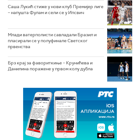
Саша Лукић стиже у нови клуб Премијер лиге
– напушта Фулам и сели се у Ипсвич
Млади ватерполисти савладали Бразил и
пласирали се у полуфинале Светског
првенства
Брз крај за фавориткиње – Крунићева и
Данилина поражене у првом колу дубла