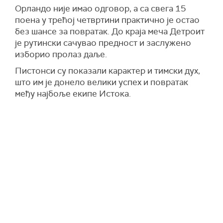
Орландо није имао одговор, а са свега 15
поена у трећој четвртини практично је остао
без шансе за повратак. До краја меча Детроит
је рутински сачувао предност и заслужено
изборио пролаз даље.
Пистонси су показали карактер и тимски дух,
што им је донело велики успех и повратак
међу најбоље екипе Истока.