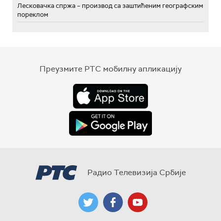
Лесковачка спржа – производ са заштићеним географским
пореклом
Преузмите РТС мобилну апликацију
Радио Телевизија Србије