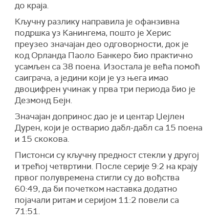
до краја.
Кључну разлику направила је офанзивна
подршка уз Канингема, пошто је Херис
преузео значајан део одговорности, док је
код Орланда Паоло Банкеро био практично
усамљен са 38 поена. Изостала је већа помоћ
саиграча, а једини који је уз њега имао
двоцифрен учинак у прва три периода био је
Дезмонд Бејн
.
Значајан допринос дао је и центар
Џејлен
Дурен
, који је остварио дабл-дабл са 15 поена
и 15 скокова.
Пистонси су кључну предност стекли у другој
и трећој четвртини. После серије 9:2 на крају
првог полувремена стигли су до вођства
60:49, да би почетком наставка додатно
појачали ритам и серијом 11:2 повели са
71:51.