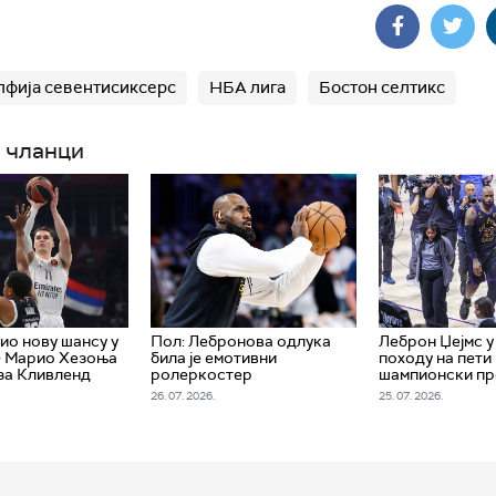
фија севентисиксерс
НБА лига
Бостон селтикс
 чланци
ио нову шансу у
Пол: Лебронова одлука
Леброн Џејмс 
- Марио Хезоња
била је емотивни
походу на пети
за Кливленд
ролеркостер
шампионски пр
26. 07. 2026.
25. 07. 2026.