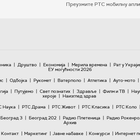
Преузмите РТС мобилну апли
|
|
|
|
оника
Друштво
Економија
Мерила времена
Рат у Украји
ЕУ могућности 2026
|
|
|
|
|
|
ис
Одбојка
Рукомет
Ватерполо
Атлетика
Ауто-мото
|
|
|
|
|
гијa
Путујемо
Свет познатих
Здравље
Филм и ТВ
Нау
|
хероје
Наизглед здрав
|
|
|
|
С Наука
РТС Драма
РТС Живот
РТС Класика
РТС Коло
|
|
|
 Београд 3
Београд 202
Радио Плетеница
Радио Рокенро
Архив
|
|
|
|
Контакт
Маркетинг
Јавне набавке
Конкурси
Интернет п