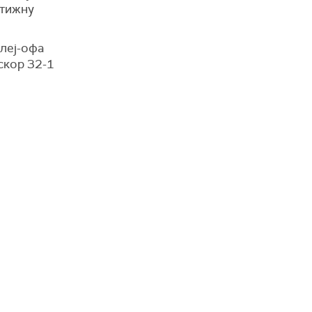
стижну
плеј-офа
 скор 32-1