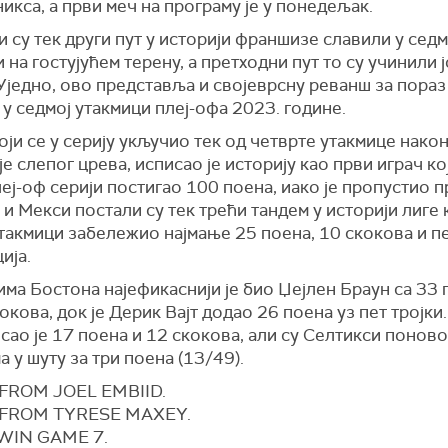
икса, а први меч на програму је у понедељак.
 су тек други пут у историји франшизе славили у седм
 на гостујућем терену, а претходни пут то су учинили 
Уједно, ово представља и својеврсну реванш за пораз
у седмој утакмици плеј-офа 2023. године.
оји се у серију укључио тек од четврте утакмице нако
е слепог црева, исписао је историју као први играч кој
леј-оф серији постигао 100 поена, иако је пропустио п
 и Мекси постали су тек трећи тандем у историји лиге к
такмици забележио најмање 25 поена, 10 скокова и п
ија.
има Бостона најефикаснији је био
Џејлен Браун
са 33 
окова, док је
Дерик Вајт
додао 26 поена уз пет тројки
сао је 17 поена и 12 скокова, али су Селтикси понов
 у шуту за три поена (13/49).
 FROM JOEL EMBIID.
 FROM TYRESE MAXEY.
WIN GAME 7.