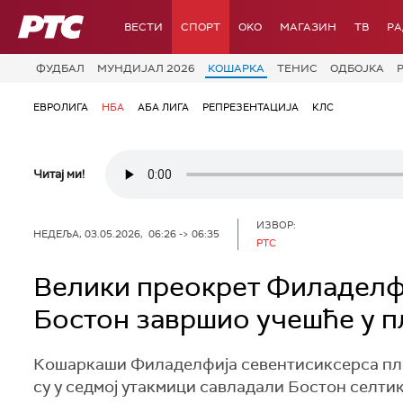
РТС
ВЕСТИ
СПОРТ
OKO
МАГАЗИН
ТВ
Р
ФУДБАЛ
МУНДИЈАЛ 2026
КОШАРКА
ТЕНИС
ОДБОЈКА
ЕВРОЛИГА
НБА
АБА ЛИГА
РЕПРЕЗЕНТАЦИЈА
КЛС
Читај ми!
ИЗВОР:
НЕДЕЉА, 03.05.2026, 06:26 -> 06:35
РТС
Велики преокрет Филаделфи
Бостон завршио учешће у п
Кошаркаши Филаделфија севентисиксерса пла
су у седмој утакмици савладали Бостон селти