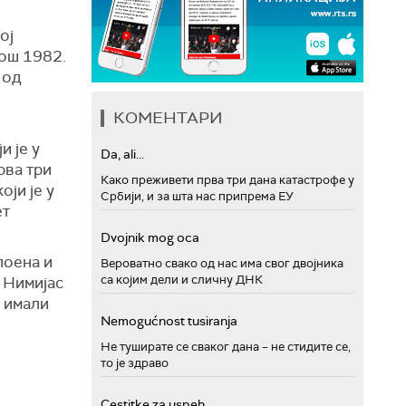
ој
још 1982.
 од
КОМЕНТАРИ
н
и је у
Da, ali...
рва три
Како преживети прва три дана катастрофе у
оји је у
Србији, и за шта нас припрема ЕУ
ет
Dvojnik mog oca
поена и
Вероватно свако од нас има свог двојника
са којим дели и сличну ДНК
. Нимијас
о имали
Nemogućnost tusiranja
Не туширате се сваког дана – не стидите се,
то је здраво
Cestitke za uspeh