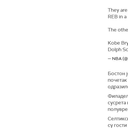
They are
REB in a
The othe
Kobe Bry
Dolph Sc
— NBA (
Бостон 
почетак 
одразил
Филадел
сусрета 
полуврем
Селтикси
су гости