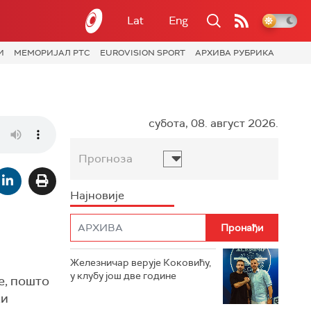
Lat
Eng
И
МЕМОРИЈАЛ РТС
EUROVISION SPORT
АРХИВА РУБРИКА
субота, 08. август 2026.
Прогноза
Најновије
Железничар верује Коковићу,
у клубу још две године
е, пошто
ки