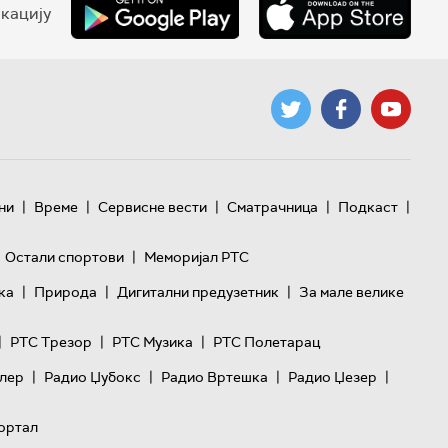
кацију
|
|
|
|
|
ни
Време
Сервисне вести
Сматрачница
Подкаст
|
Остали спортови
Меморијал РТС
|
|
|
ка
Природа
Дигитални предузетник
За мале велике
|
|
|
РТС Трезор
РТС Музика
РТС Полетарац
|
|
|
|
лер
Радио Џубокс
Радио Вртешка
Радио Џезер
ортал