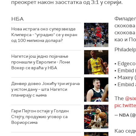
преокрет након заостатка од 3:1 у серији.
НБА
Филадел
скокова 
Нова истрага око суперзвезде
скокова 
Клиперса - "уградио" се у екран
као и
По
од 100 милиона долара?
Philadelp
Нагетси још једно појачање
пронашли у Евролиги - Лони
▪️ Edgec
Вокер се враћа у НБА
▪️ Embiid
▪️ Maxey 
Денвер довео Јокићу три играча
▪️ Embii
у истом дану – шта Нагетси
планирају с њима
The
@six
pic.twi
Гари Пејтон остаје у Голден
— NBA (
Стејту, продужио уговор са
Вориорсима
Као седм