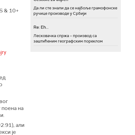
Да ли сте знали да се најбоље грамофонске
TS & 10+
ручице производе у Србији
Re: Eh...
Лесковачка спржа – производ са
заштићеним географским пореклом
jry
ред
о
вог
т поена на
и.
2:91), али
екси је