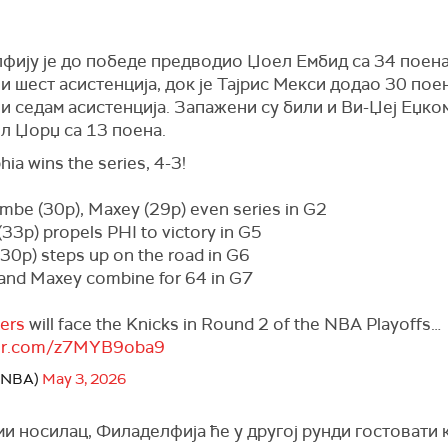
фију је до победе предводио Џоел Ембид са 34 поена
и шест асистенција, док је
Тајрис Мекси
додао 30 поен
и седам асистенција. Запажени су били и Ви-Џеј Еџком
л Џорџ
са 13 поена.
hia wins the series, 4-3!
ombe (30p), Maxey (29p) even series in G2
 (33p) propels PHI to victory in G5
(30p) steps up on the road in G6
d and Maxey combine for 64 in G7
ers
will face the Knicks in Round 2 of the NBA Playoffs…
tter.com/z7MYB9oba9
@NBA)
May 3, 2026
и носилац, Филаделфија ће у другој рунди гостовати 