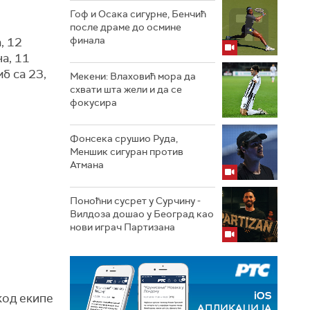
Гоф и Осака сигурне, Бенчић
после драме до осмине
финала
, 12
а, 11
б са 23,
Мекени: Влаховић мора да
схвати шта жели и да се
фокусира
Фонсека срушио Руда,
Меншик сигуран против
Атмана
Поноћни сусрет у Сурчину -
Вилдоза дошао у Београд као
нови играч Партизана
код екипе