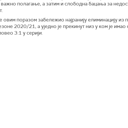
 важно полагање, а затим и слободна бацања за недо
т.
е овим поразом забележио најранију елиминацију из 
езоне 2020/21, а уједно је прекинут низ у ком је имао
повео 3:1 у серији.