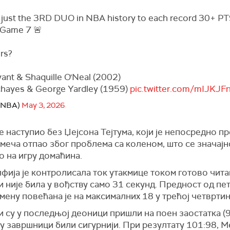
 just the 3RD DUO in NBA history to each record 30+ P
 Game 7 🚨
rs?
ant & Shaquille O'Neal (2002)
hayes & George Yardley (1959)
pic.twitter.com/mIJKJFn
@NBA)
May 3, 2026
је наступио без
Џејсона Тејтума
, који је непосредно п
меча отпao због проблема са коленом, што се значајн
о на игру домаћина.
фија је контролисала ток утакмице током готово чита
и није била у вођству само 31 секунд. Предност од пе
ену повећана је на максималних 18 у трећој четвртин
 су у последњој деоници пришли на поен заостатка (9
 у завршници били сигурнији. При резултату 101:98, М