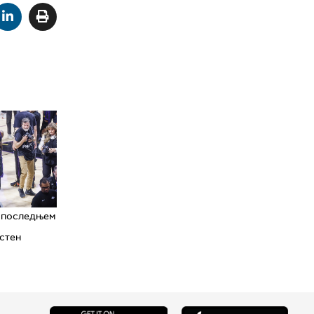
у последњем
стен