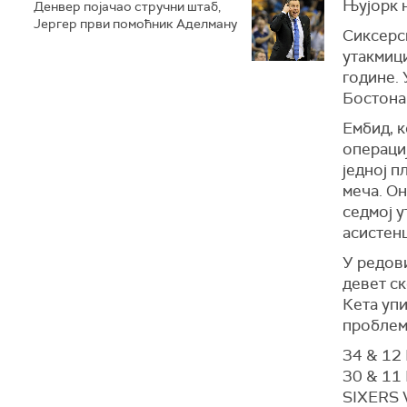
Њујорк н
Денвер појачао стручни штаб,
Јергер први помоћник Аделману
Сиксерси
утакмици
године. 
Бостона 
Ембид, к
операциј
једној п
меча. Он
седмој у
асистенц
У редов
девет ск
Кета упи
проблема
34 & 12
30 & 11
SIXERS 