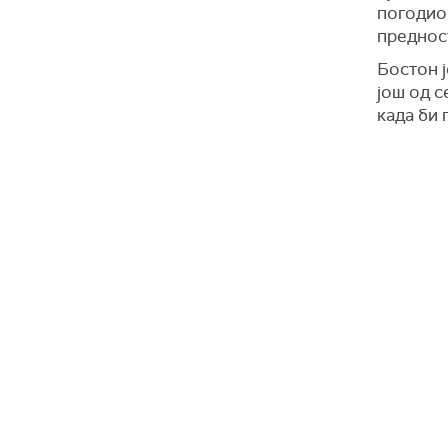
погодио
преднос
Бостон ј
још од с
када би 