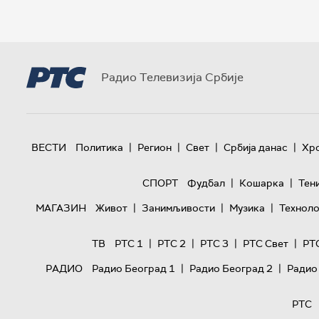
Радио Телевизија Србије
|
|
|
|
ВЕСТИ
Политика
Регион
Свет
Србија данас
Хр
|
|
СПОРТ
Фудбал
Кошарка
Тен
|
|
|
МАГАЗИН
Живот
Занимљивости
Музика
Техноло
|
|
|
|
ТВ
РТС 1
РТС 2
РТС 3
РТС Свет
РТ
|
|
РАДИО
Радио Београд 1
Радио Београд 2
Радио
РТС