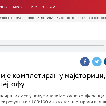
АДИО
ЕМИСИЈЕ
РТС
Остало
РУКОМЕТ
ВАТЕРПОЛО
АТЛЕТИКА
АУТО-МОТО
ОСТАЛИ СПОРТОВ
је комплетиран у мајсторици,
леј-офу
сирали су се у полуфинале Источне конференциј
ксе резултатом 109:100 и тако комплетирали вели