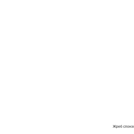
Жреб спонз