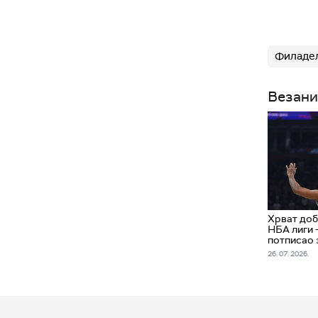
Филадел
Везани
Хрват доб
НБА лиги 
потписао 
26. 07. 2026.