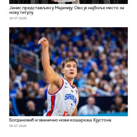
Јанис представљен у Мајамију: Ово је најбоље место за
нову титулу
16. 07. 2026.
Богдановић и званично нови кошаркаш Хјустона
09. 07. 2026.