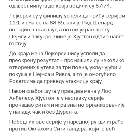
од шест минута до краја водили су 87:74.
Лејкерси су у финишу успели да приђу серијом
11:1 и смање на 88:85, али је Рид Шепард
погодио важан шут, а потом украо лопту
Џејмсу и закуцао, чиме је Хјустон одбио налет
гостију.
До краја меча Лејкерси нису успели да
преокрену резултат – промашили су неколико
отворених шутева за три поена, укључујући и
покушаје Џејмса и Ривса, што је омогућило
Рокетсима да приведу утакмицу крају.
Након слабог шута у прва два меча у Лос
Анђелесу, Хјустон је у наставку серије
пронашао ритам и игра знатно организованије
у нападу, чак и без Дурента.
Победник ове серије у наредној рунди играће
против Оклахома Сити тандера, који је већ