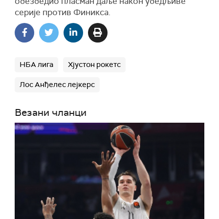
обезбедио пласман даље након убедљиве
серије против Финикса.
НБА лига
Хјустон рокетс
Лос Анђелес лејкерс
Везани чланци