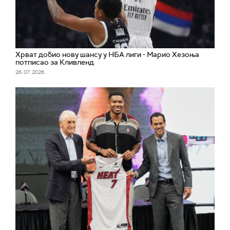
Хрват добио нову шансу у НБА лиги - Марио Хезоња
потписао за Кливленд
26. 07. 2026.