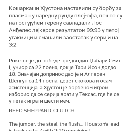
Кошаркаши Хјустона наставили су борбу за
пласман у наредну рунду плеј-офа, пошто су
на гостујућем терену савладали Лос
Анђелес лејкерсе резултатом 99:93 у петој
утакмици и смањили заостатак у серији на
3:2.
Рокетсе је до победе предводио Џабари Смит
Џуниор са 22 поена, док је Тари Исон додао
18. Значајан допринос дао је и Алперен
Шенгун са 14 поена, девет скокова и осам
асистенција, а Хјустон је борбеном игром
изборио да се серија врати у Тексас, где ће се
у петак играти шести меч.
REED SHEPPARD. CLUTCH.
The jumper, the steal, the flush... Houston's lead
is back up to 7 with 2:20 remaining!