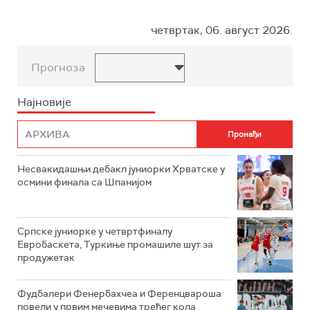
четвртак, 06. август 2026.
Прогноза
Најновије
Несвакидашњи дебакл јуниорки Хрватске у
осмини финала са Шпанијом
Српске јуниорке у четвртфиналу
Евробаскета, Туркиње промашиле шут за
продужетак
Фудбалери Фенербахчеа и Ференцвароша
повели у првим мечевима трећег кола