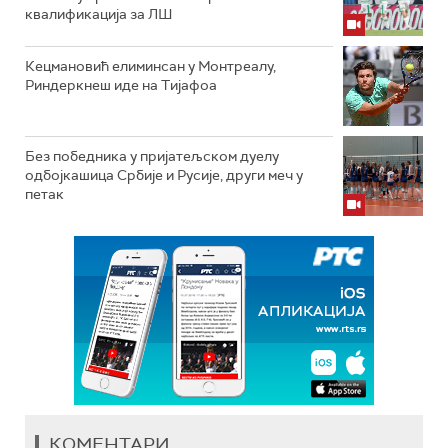
квалификација за ЛШ
Кецмановић елиминсан у Монтреалу,
Риндеркнеш иде на Тијафоа
Без победника у пријатељском дуелу
одбојкашица Србије и Русије, други меч у
петак
КОМЕНТАРИ