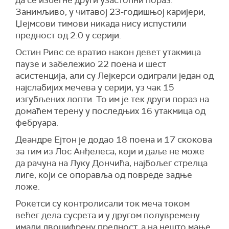
да се избегне други узастопни пораз.
Занимљиво, у читавој 23-годишњој каријери,
Џејмсови тимови никада нису испустили
предност од 2:0 у серији.
Остин Ривс се вратио након девет утакмица
паузе и забележио 22 поена и шест
асистенција, али су Лејкерси одиграли један од
најслабијих мечева у серији, уз чак 15
изгубљених лопти. То им је тек други пораз на
домаћем терену у последњих 16 утакмица од
фебруара.
Деандре Ејтон је додао 18 поена и 17 скокова
за тим из Лос Анђелеса, који и даље не може
да рачуна на Луку Дончића, најбољег стрелца
лиге, који се опоравља од повреде задње
ложе.
Рокетси су контролисали ток меча током
већег дела сусрета и у другом полувремену
имали двоцифрену предност, а на нешто мање