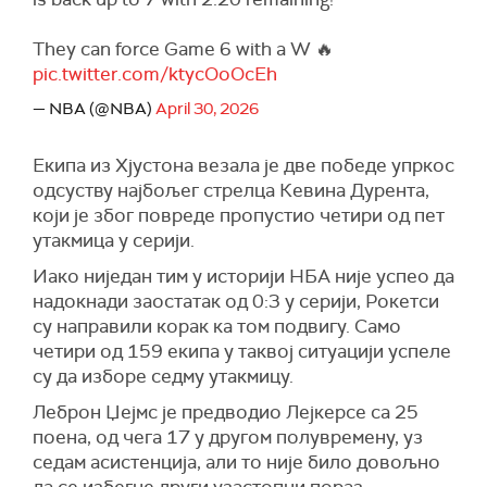
They can force Game 6 with a W 🔥
pic.twitter.com/ktycOoOcEh
— NBA (@NBA)
April 30, 2026
Екипа из Хјустона везала је две победе упркос
одсуству најбољег стрелца Кевина Дурента,
који је због повреде пропустио четири од пет
утакмица у серији.
Иако ниједан тим у историји НБА није успео да
надокнади заостатак од 0:3 у серији, Рокетси
су направили корак ка том подвигу. Само
четири од 159 екипа у таквој ситуацији успеле
су да изборе седму утакмицу.
Леброн Џејмс је предводио Лејкерсе са 25
поена, од чега 17 у другом полувремену, уз
седам асистенција, али то није било довољно