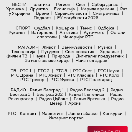
|
|
|
|
ВЕСТИ
Политика
Регион
Свет
Србија данас
|
|
|
|
Хроника
Друштво
Економија
Мерила времена
Рат
|
|
|
|
у Украјини
Време
Сервисне вести
Сматрачница
|
Подкаст
ЕУ могућности 2026
|
|
|
|
СПОРТ
Фудбал
Кошарка
Тенис
Одбојка
|
|
|
|
Рукомет
Ватерполо
Атлетика
Ауто-мото
Остали
|
спортови
Меморијал РТС
|
|
|
МАГАЗИН
Живот
Занимљивости
Музика
|
|
|
|
Технологијa
Путујемо
Свет познатих
Здравље
|
|
|
|
Филм и ТВ
Наука
Природа
Дигитални предузетник
|
За мале велике хероје
Наизглед здрав
|
|
|
|
|
ТВ
РТС 1
РТС 2
РТС 3
РТС Свет
РТС Наука
|
|
|
|
РТС Драма
РТС Живот
РТС Класика
РТС Коло
|
|
РТС Трезор
РТС Музика
РТС Полетарац
|
|
РАДИО
Радио Београд 1
Радио Београд 2
Радио
|
|
|
Београд 3
Београд 202
Радио Плетеница
Радио
|
|
|
Рокенролер
Радио Џубокс
Радио Вртешка
Радио
|
Џезер
Архив
|
|
|
|
РТС
Контакт
Маркетинг
Јавне набавке
Конкурси
Интернет портал