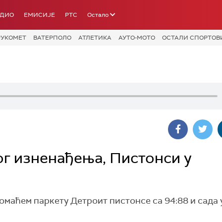
АДИО
ЕМИСИЈЕ
РТС
Остало
РУКОМЕТ
ВАТЕРПОЛО
АТЛЕТИКА
АУТО-МОТО
ОСТАЛИ СПОРТОВ
ог изненађења, Пистонси у
аћем паркету Детроит пистонсе са 94:88 и сада у