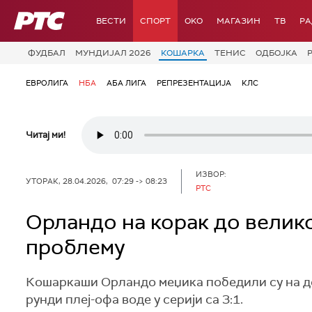
РТС
ВЕСТИ
СПОРТ
OKO
МАГАЗИН
ТВ
Р
ФУДБАЛ
МУНДИЈАЛ 2026
КОШАРКА
ТЕНИС
ОДБОЈКА
ЕВРОЛИГА
НБА
АБА ЛИГА
РЕПРЕЗЕНТАЦИЈА
КЛС
Читај ми!
ИЗВОР:
УТОРАК, 28.04.2026, 07:29 -> 08:23
РТС
Орландо на корак до велик
проблему
Кошаркаши Орландо меџика победили су на дом
рунди плеј-офа воде у серији са 3:1.