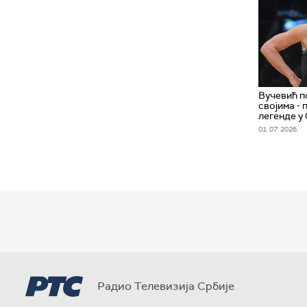
Вучевић п
својима -
легенде у
01. 07. 2026.
Радио Телевизија Србије