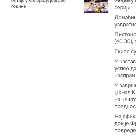
Меџику с
остаје у Колораду још две
године
серији.
Домаћин 
узвратио
Пистонс
(40:30),
Екипе су
У настав
успео д
наспрам
У заврш
Џамал Ке
на нешт
преднос
Најефик
док је
Ф
повреде