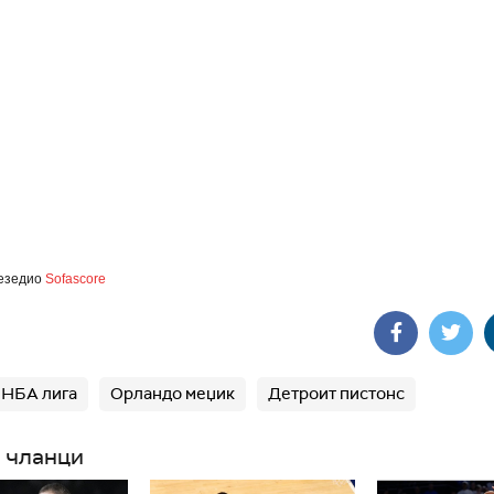
езедио
Sofascore
 НБА лига
Орландо меџик
Детроит пистонс
 чланци