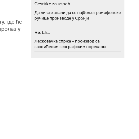
Cestitke za uspeh
Да ли сте знали да се најбоље грамофонске
ручице производе у Србији
у, где ће
пролаз у
Re: Eh...
Лесковачка спржа – производ са
заштићеним географским пореклом