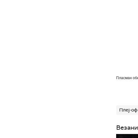
Пласман об
Плеј-оф
Везани