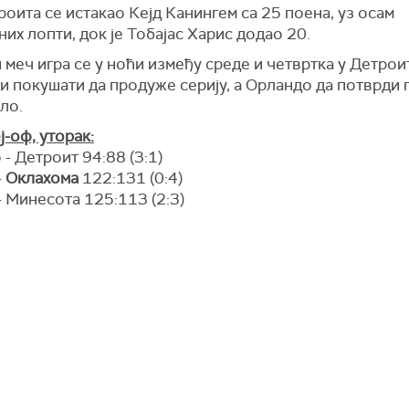
роита се истакао
Кејд Канингем
са 25 поена, уз осам
их лопти, док је
Тобајас Харис
додао 20.
меч игра се у ноћи између среде и четвртка у Детроит
 покушати да продуже серију, а Орландо да потврди 
ло.
-оф, уторак:
- Детроит 94:88 (3:1)
-
Оклахома
122:131 (0:4)
 Минесота 125:113 (2:3)