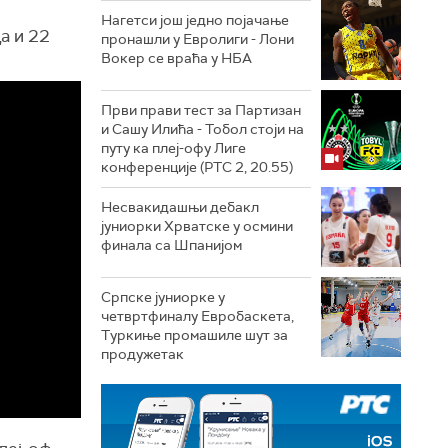
Нагетси још једно појачање
а и 22
пронашли у Евролиги - Лони
Вокер се враћа у НБА
Први прави тест за Партизан
и Сашу Илића - Тобол стоји на
путу ка плеј-офу Лиге
конференције (РТС 2, 20.55)
Несвакидашњи дебакл
јуниорки Хрватске у осмини
финала са Шпанијом
Српске јуниорке у
четвртфиналу Евробаскета,
Туркиње промашиле шут за
продужетак