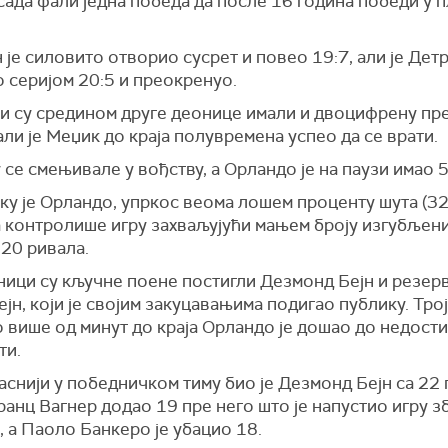
ада фали једна победа да после 16 година победи у п
је силовито отворио сусрет и повео 19:7, али је Дет
 серијом 20:5 и преокренуо.
и су средином друге деонице имали и двоцифрену пр
 али је Меџик до краја полувремена успео да се врати.
 се смењивале у вођству, а Орландо је на паузи имао 5
ку је Орландо, упркос веома лошем проценту шута (32
а контролише игру захваљујући мањем броју изгубљени
 20 ривала.
ници су кључне поене постигли Дезмонд Бејн и резер
јн, који је својим закуцавањима подигао публику. Тро
о више од минут до краја Орландо је дошао до недост
ти.
аснији у победничком тиму био је
Дезмонд Бејн
са 22 
ранц Вагнер
додао 19 пре него што је напустио игру з
, а
Паоло Банкеро
је убацио 18.