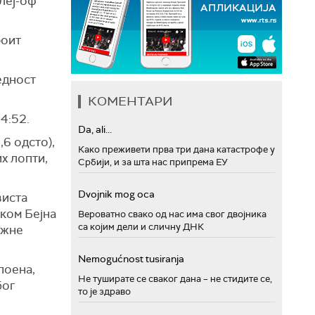
леј-оф
роит
едност
КОМЕНТАРИ
4:52.
Da, ali...
,6 одсто),
Како преживети прва три дана катастрофе у
х лопти,
Србији, и за шта нас припрема ЕУ
Dvojnik mog oca
виста
јком Бејна
Вероватно свако од нас има свог двојника
са којим дели и сличну ДНК
ижне
Nemogućnost tusiranja
поена,
Не туширате се сваког дана – не стидите се,
бог
то је здраво