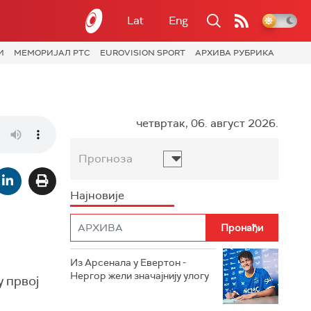
Lat
Eng
И
МЕМОРИЈАЛ РТС
EUROVISION SPORT
АРХИВА РУБРИКА
четвртак, 06. август 2026.
Прогноза
Најновије
Из Арсенала у Евертон -
Нергор жели значајнију улогу
 првој