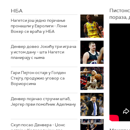
НБА
Пистонс
пораза, 
Нагетси још једно појачање
пронашли у Евролиги - Лони
Вокер се враћа у НБА
Денвер довео Јокићу три играча
у истом дану – шта Нагетси
планирају с њима
Гари Пејтон остаје у Голден
Стејту, продужио уговор са
Вориорсима
Денвер појачао стручни штаб,
Јергер први помоћник Аделману
Скуп посао Денвера - Џонс