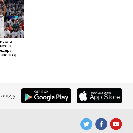
ивела
мса и
андери
финалној
кацију