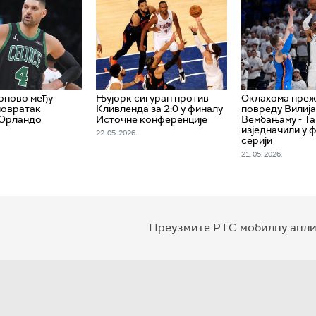
оново међу
Њујорк сигуран против
Оклахома преж
 повратак
Кливленда за 2:0 у финалу
повреду Вилија
 Орландо
Источне конференције
Вембањаму - Т
изједначили у 
22. 05. 2026.
серији
21. 05. 2026.
Преузмите РТС мобилну апли