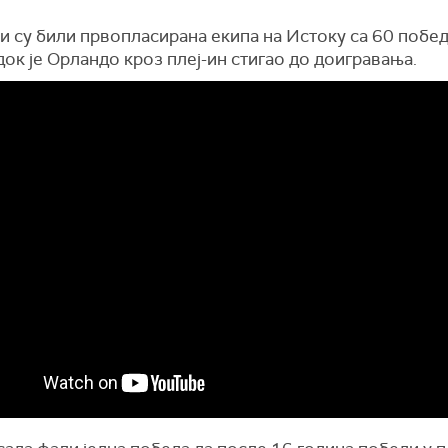
и су били првопласирана екипа на Истоку са 60 побед
док је Орландо кроз плеј-ин стигао до доигравања.