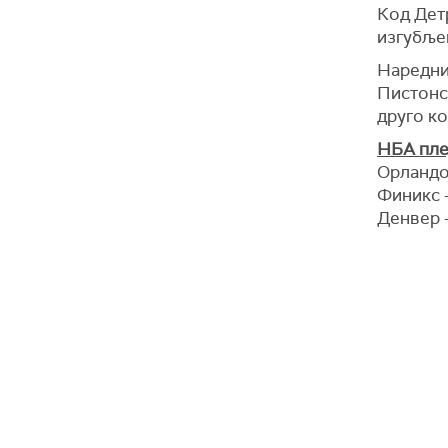
Код Дет
изгубљен
Наредни 
Пистонси
друго ко
НБА плеј
Орландо 
Финикс 
Денвер -