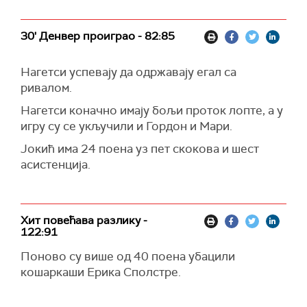
30' Денвер проиграо - 82:85
Нагетси успевају да одржавају егал са
ривалом.
Нагетси коначно имају бољи проток лопте, а у
игру су се укључили и Гордон и Мари.
Јокић има 24 поена уз пет скокова и шест
асистенција.
Хит повећава разлику -
122:91
Поново су више од 40 поена убацили
кошаркаши Ерика Сполстре.