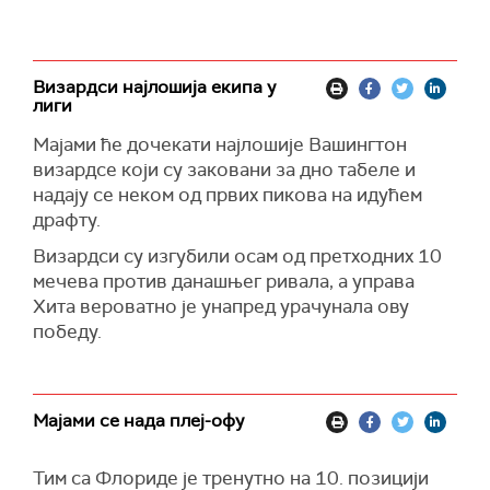
Визардси најлошија екипа у
лиги
Мајами ће дочекати најлошије Вашингтон
визардсе који су заковани за дно табеле и
надају се неком од првих пикова на идућем
драфту.
Визардси су изгубили осам од претходних 10
мечева против данашњег ривала, а управа
Хита вероватно је унапред урачунала ову
победу.
Мајами се нада плеј-офу
Тим са Флориде је тренутно на 10. позицији