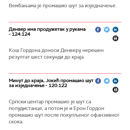
Вембањама је промашио шут за изједначење.
Денвер има продужетак у рукама
- 124:124
Кош Гордона доноси Денверу нерешен
резултат шест секунди до краја.
Минут до краја, Јокић промашио шут
за изједначење - 120:122
Српски центар промашио је шут са
полудистанце, а потом је и Ерон Гордон
промашио шут после покупљеног офанзивног
скока.