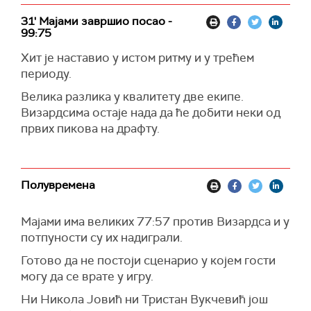
31' Мајами завршио посао -
99:75
Хит је наставио у истом ритму и у трећем
периоду.
Велика разлика у квалитету две екипе.
Визардсима остаје нада да ће добити неки од
првих пикова на драфту.
Полувремена
Мајами има великих 77:57 против Визардса и у
потпуности су их надиграли.
Готово да не постоји сценарио у којем гости
могу да се врате у игру.
Ни Никола Јовић ни Тристан Вукчевић још