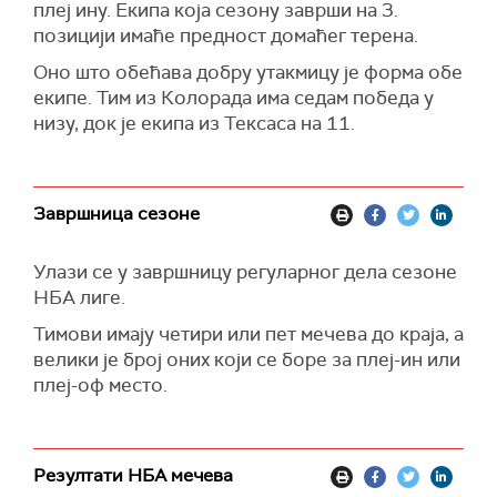
плеј ину. Екипа која сезону заврши на 3.
позицији имаће предност домаћег терена.
Oно што обећава добру утакмицу је форма обе
екипе. Тим из Колорада има седам победа у
низу, док је екипа из Тексаса на 11.
Завршница сезоне
Улази се у завршницу регуларног дела сезоне
НБА лиге.
Тимови имају четири или пет мечева до краја, а
велики је број оних који се боре за плеј-ин или
плеј-оф место.
Резултати НБА мечева