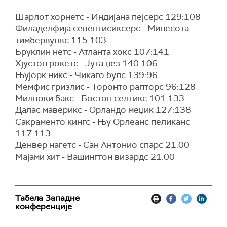
Шарлот хорнетс - Индијана пејсерс 129:108
Филаделфија севентисиксерс - Минесота
тимбервулвс 115:103
Бруклин нетс - Атланта хокс 107:141
Хјустон рокетс - Јута џез 140:106
Њујорк никс - Чикаго булс 139:96
Мемфис гризлис - Торонто рапторс 96:128
Милвоки бакс - Бостон селтикс 101:133
Далас маверикс - Орландо меџик 127:138
Сакраменто кингс - Њу Орлеанс пеликанс
117:113
Денвер нагетс - Сан Антонио спарс 21.00
Мајами хит - Вашингтон визардс 21.00
Табела Западне
конференције