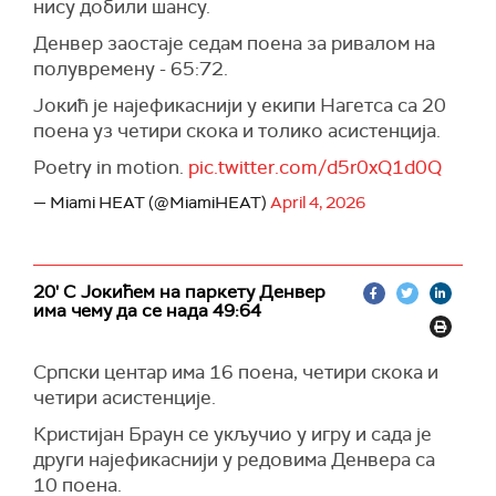
нису добили шансу.
Денвер заостаје седам поена за ривалом на
полувремену - 65:72.
Јокић је најефикаснији у екипи Нагетса са 20
поена уз четири скока и толико асистенција.
Poetry in motion.
pic.twitter.com/d5r0xQ1d0Q
— Miami HEAT (@MiamiHEAT)
April 4, 2026
20' С Јокићем на паркету Денвер
има чему да се нада 49:64
Српски центар има 16 поена, четири скока и
четири асистенције.
Кристијан Браун се укључио у игру и сада је
други најефикаснији у редовима Денвера са
10 поена.