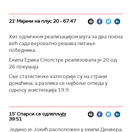
21' Мајами на плус 20 - 67:47
Хит одличном реализацијом шута за два поена
већ сада вероватно решава питање
победника.
Екипа Ерика Сполстре реализовала је 20 од
26 покушаја.
Све статистичке категорије су на страни
домаћина, а разлика се најбоље огледа у
односу асистенција 19:9.
15' Спарси се одлепљују
39:51
Једино је Јокић расположен у екипи Денвера,