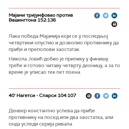
Мајами тријумфовао против
Вашингтона 152:136
Лака победа Мајамија који се у последњој
четвртини опустио и дозволио противнику да
приђе и преполови заостатак.
Никола Јовић добио је прилику у финишу
треће и готово читаву четврту деоницу, а за то
време је уписао тек пет поена.
40' Нагетси - Спарси 104:107
Денвер константно успева да приђе
противнику на посед или два заостатка, али
онда уследи серија ривала.