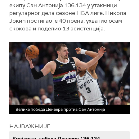
екипу Сан Антонија 136:134 у утакмици
регуларног дела сезоне НБА лиге. Никола
Јокић постигао је 40 поена, ухватио осам
скокова и поделио 13 асистенција.
Велика победа Денвера против Сан Антонија
НАЈВАЖНИЈЕ
Крај меча, победа Денвера 136:134