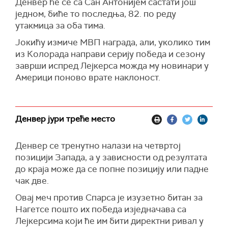
Денвер ће се са Сан Антонијем састати још
једном, биће то последња, 82. по реду
утакмица за оба тима.
Јокићу измиче МВП награда, али, уколико тим
из Колорада направи серију победа и сезону
заврши испред Лејкерса можда му новинари у
Америци поново врате наклоност.
Денвер јури треће место
Денвер се тренутно налази на четвртој
позицији Запада, а у зависности од резултата
до краја може да се попне позицију или падне
чак две.
Овај меч против Спарса је изузетно битан за
Нагетсе пошто их победа изједначава са
Лејкерсима који ће им бити директни ривал у