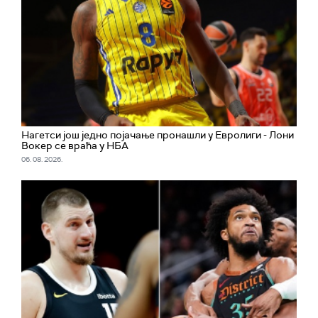
Нагетси још једно појачање пронашли у Евролиги - Лони
Вокер се враћа у НБА
06. 08. 2026.