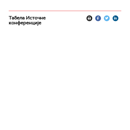
Табела Источне
конференције