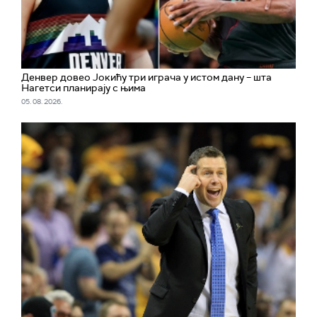
Денвер довео Јокићу три играча у истом дану – шта
Нагетси планирају с њима
05. 08. 2026.