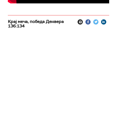
Крај меча, победа Денвера
136:134