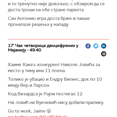
и то тренутно није довољно, с обзиром да се
доста троши на обе стране паркета.
Сан Антонио игра доста брже и лакше
проналазе решења у нападу.
17' Чак четворица двоцифрених у
Мајамију - 49:40
Хаиме Хакез, конкурент Николе Јовића за
место у тиму има 11 поена.
Толико је убацио и Ендру Вигинс, док по 10
имају Вер и Ларсон.
Код Визардса је Рајли постигао 12.
Ни Јовић ни Вукчевић нису добили прилику.
Go to work, Jaime 😤