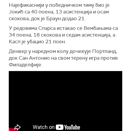
Најефикаснији у победничком тиму био је
Јокић са 40 поена, 13 асистенција и осам
скокова, док је Браун додао 21.
У редовима Спарса истакао се Вембањама са
34 поена, 18 скокова и седам асистенција, а
Касл је убацио 21 поен.
Денвер у наредном колу дочекује
Портланд
,
док Сан Антонио на свом терену игра против
Филаделфијe
.
Standings provided by
Sofascore