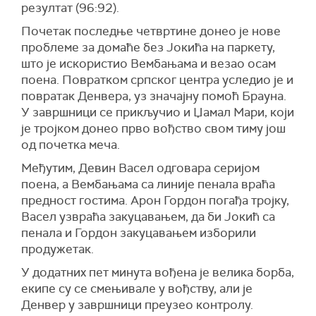
резултат (96:92).
Почетак последње четвртине донео је нове
проблеме за домаће без Јокића на паркету,
што је искористио Вембањама и везао осам
поена. Повратком српског центра уследио је и
повратак Денвера, уз значајну помоћ Брауна.
У завршници се прикључио и
Џамал Мари
, који
је тројком донео прво вођство свом тиму још
од почетка меча.
Међутим,
Девин Васел
одговара серијом
поена, а Вембањама са линије пенала враћа
предност гостима.
Арон Гордон
погађа тројку,
Васел узвраћа закуцавањем, да би Јокић са
пенала и Гордон закуцавањем изборили
продужетак.
У додатних пет минута вођена је велика борба,
екипе су се смењивале у вођству, али је
Денвер у завршници преузео контролу.