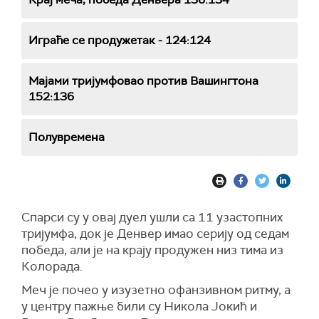
Играће се продужетак - 124:124
Мајами тријумфовао против Вашингтона
152:136
Полувремена
Спарси су у овај дуел ушли са 11 узастопних
тријумфа, док је Денвер имао серију од седам
победа, али је на крају продужен низ тима из
Колорада.
Меч је почео у изузетно офанзивном ритму, а
у центру пажње били су
Никола Јокић
и