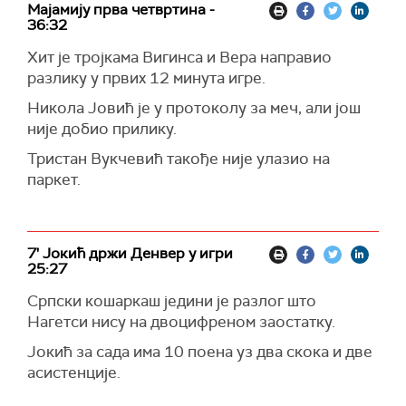
Мајамију прва четвртина -
36:32
Хит је тројкама Вигинса и Вера направио
разлику у првих 12 минута игре.
Никола Јовић је у протоколу за меч, али још
није добио прилику.
Тристан Вукчевић такође није улазио на
паркет.
7' Јокић држи Денвер у игри
25:27
Српски кошаркаш једини је разлог што
Нагетси нису на двоцифреном заостатку.
Јокић за сада има 10 поена уз два скока и две
асистенције.