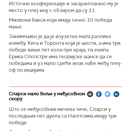
Источне конференције и загарантовано му је
место у плеј-ину с обзиром да су 11.
Милвоки бакси који имају тачно 10 победа
мање.
Занимљиво је да је изузетно мала разлика
између Хита и Торонта који је шести, а има три
победе више пет кола пре краја, па екипа
Ерика Сполстре има теоријске шансе да се
победама и уз мало среће ипак нађе међу плеј-
оф позицијама.
Спарси мало бољи у међусобном
скору
Што се међусобних мечева тиче, Спарси у
последњих пет дуела са Нагетсима имају три
победе.