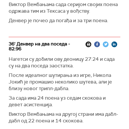
Виктор Вембањама сада серијом својих поена
одржава тим из Тексаса у вођству.
Денвер је почео да погађа и за три поена.
36' Денвер на два поседа -
82:96
Нагетси су добили ову деоницу 27:24 и сада
су на два поседа заостатка.
После идеалног шутирања из игре, Никола
Јокић је промашио неколико шутева, али је
близу новог трипл-дабла.
За сада има 24 поена уз седам скокова и
девет асистенција.
Виктор Вембањама на другој страни има дабл-
дабл од 22 поена и 14 скокова.