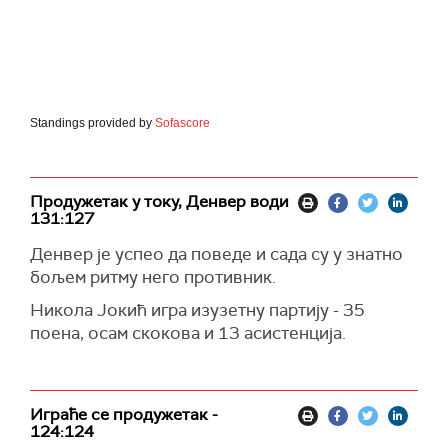
Standings provided by
Sofascore
Продужетак у току, Денвер води
131:127
Денвер је успео да поведе и сада су у знатно
бољем ритму него противник.
Никола Јокић игра изузетну партију - 35
поена, осам скокова и 13 асистенција.
Играће се продужетак -
124:124