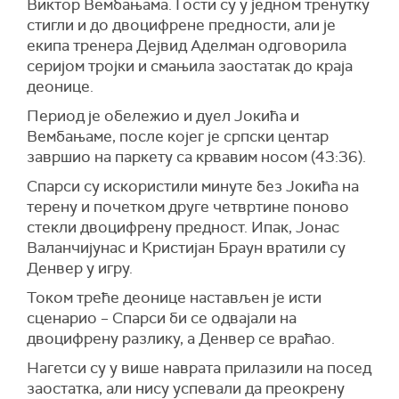
Виктор Вембањама
. Гости су у једном тренутку
стигли и до двоцифрене предности, али је
екипа тренера
Дејвид Аделман
одговорила
серијом тројки и смањила заостатак до краја
деонице.
Период је обележио и дуел Јокића и
Вембањаме, после којег је српски центар
завршио на паркету са крвавим носом (43:36).
Спарси су искористили минуте без Јокића на
терену и почетком друге четвртине поново
стекли двоцифрену предност. Ипак,
Јонас
Валанчијунас
и
Кристијан Браун
вратили су
Денвер у игру.
Током треће деонице настављен је исти
сценарио – Спарси би се одвајали на
двоцифрену разлику, а Денвер се враћао.
Нагетси су у више наврата прилазили на посед
заостатка, али нису успевали да преокрену