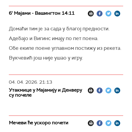
6' Мајами - Вашингтон 14:11
Домаћи тим је за сада у благој предности.
Адебајо и Вигинс имају по пет поена.
Обе екипе поене углавном постижу из рекета.
Вукчевић још није ушао у игру.
04. 04. 2026.
21:13
Утакмице у Мајамију и Денверу
су почеле
Мечеви ће ускоро почети