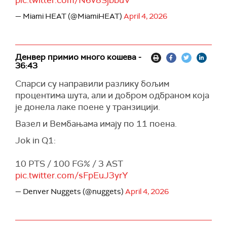
pic.twitter.com/N6v8SjbbuV
— Miami HEAT (@MiamiHEAT)
April 4, 2026
Денвер примио много кошева -
36:43
Спарси су направили разлику бољим
процентима шута, али и добром одбраном која
је донела лаке поене у транзицији.
Вазел и Вембањама имају по 11 поена.
Jok in Q1:
10 PTS / 100 FG% / 3 AST
pic.twitter.com/sFpEuJ3yrY
— Denver Nuggets (@nuggets)
April 4, 2026