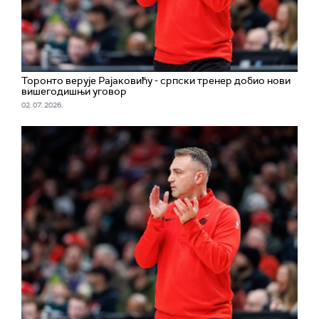
Торонто верује Рајаковићу - српски тренер добио нови
вишегодишњи уговор
02. 07. 2026.