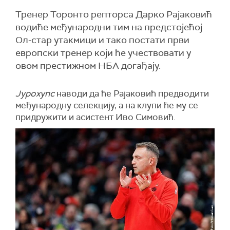
Тренер Торонто репторса Дарко Рајаковић
водиће међународни тим на предстојећој
Ол-стар утакмици и тако постати први
европски тренер који ће учествовати у
овом престижном НБА догађају.
Јурохупс
наводи да ће Рајаковић предводити
међународну селекцију, а на клупи ће му се
придружити и асистент Иво Симовић.