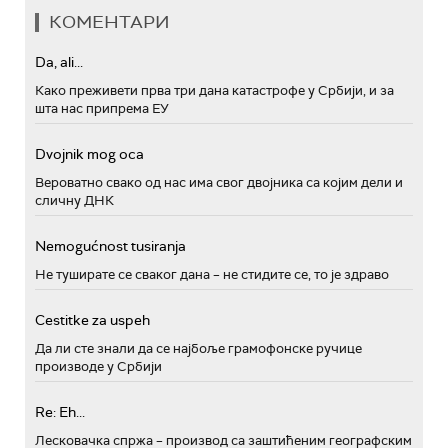
КОМЕНТАРИ
Da, ali...
Како преживети прва три дана катастрофе у Србији, и за
шта нас припрема ЕУ
Dvojnik mog oca
Вероватно свако од нас има свог двојника са којим дели и
сличну ДНК
Nemogućnost tusiranja
Не туширате се сваког дана – не стидите се, то је здраво
Cestitke za uspeh
Да ли сте знали да се најбоље грамофонске ручице
производе у Србији
Re: Eh...
Лесковачка спржа – производ са заштићеним географским