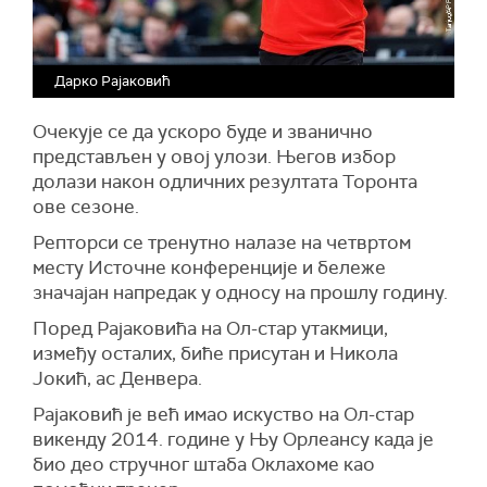
Дарко Рајаковић
Очекује се да ускоро буде и званично
представљен у овој улози. Његов избор
долази након одличних резултата Торонта
ове сезоне.
Репторси се тренутно налазе на четвртом
месту Источне конференције и бележе
значајан напредак у односу на прошлу годину.
Поред Рајаковића на Ол-стар утакмици,
између осталих, биће присутан и Никола
Јокић, ас Денвера.
Рајаковић је већ имао искуство на Ол-стар
викенду 2014. године у Њу Орлеансу када је
био део стручног штаба Оклахоме као