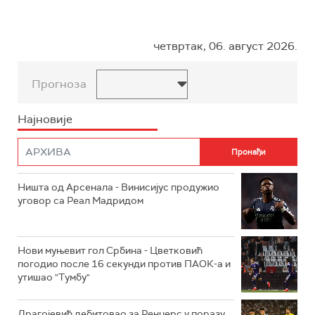
четвртак, 06. август 2026.
Прогноза
Најновије
Ништа од Арсенала - Винисијус продужио
уговор са Реал Мадридом
Нови муњевит гол Србина - Цветковић
погодио после 16 секунди против ПАОК-а и
утишао "Тумбу"
Драгојевић дебитовао за Ренџерс у поразу