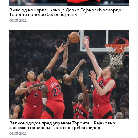
Више од кошарке - како је Дарко Рајаковић рекордом
Торонта помогао болесној деци
06. 05. 2026.
Велике одлуке пред управом Торонта – Рајаковић
заслужио поверење, екипи потребан лидер
04. 05. 2026.