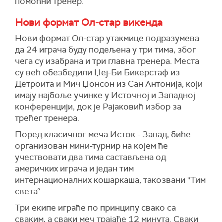
помоћни тренер.
Нови формат Ол-стар викенда
Нови формат Ол-стар утакмице подразумева
да 24 играча буду подељена у три тима, због
чега су изабрана и три главна тренера. Места
су већ обезбедили Џеј-Би Бикерстаф из
Детроита и Мич Џонсон из Сан Антонија, који
имају најбоље учинке у Источној и Западној
конференцији, док је Рајаковић избор за
трећег тренера.
Поред класичног меча Исток - Запад, биће
организован мини-турнир на којем ће
учествовати два тима састављена од
америчких играча и један тим
интернационалних кошаркаша, такозвани "Тим
света“.
Три екипе играће по принципу свако са
сваким, а сваки меч трајаће 12 минута. Сваки