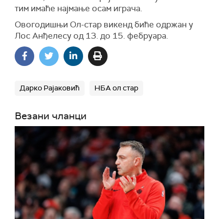
тим имаће најмање осам играча.
Овогодишњи Ол-стар викенд биће одржан у
Лос Анђелесу од 13. до 15. фебруара.
Дарко Рајаковић
НБА ол стар
Везани чланци