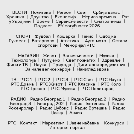
|
|
|
|
ВЕСТИ
Политика
Регион
Свет
Србија данас
|
|
|
|
Хроника
Друштво
Економија
Мерила времена
Рат
|
|
|
|
у Украјини
Време
Сервисне вести
Сматрачница
|
Подкаст
ЕУ могућности 2026
|
|
|
|
СПОРТ
Фудбал
Кошарка
Тенис
Одбојка
|
|
|
|
Рукомет
Ватерполо
Атлетика
Ауто-мото
Остали
|
спортови
Меморијал РТС
|
|
|
МАГАЗИН
Живот
Занимљивости
Музика
|
|
|
|
Технологијa
Путујемо
Свет познатих
Здравље
|
|
|
|
Филм и ТВ
Наука
Природа
Дигитални предузетник
|
За мале велике хероје
Наизглед здрав
|
|
|
|
|
ТВ
РТС 1
РТС 2
РТС 3
РТС Свет
РТС Наука
|
|
|
|
РТС Драма
РТС Живот
РТС Класика
РТС Коло
|
|
РТС Трезор
РТС Музика
РТС Полетарац
|
|
РАДИО
Радио Београд 1
Радио Београд 2
Радио
|
|
|
Београд 3
Београд 202
Радио Плетеница
Радио
|
|
|
Рокенролер
Радио Џубокс
Радио Вртешка
Радио
|
Џезер
Архив
|
|
|
|
РТС
Контакт
Маркетинг
Јавне набавке
Конкурси
Интернет портал