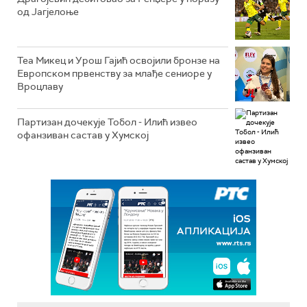
од Јагјелоње
Теа Микец и Урош Гајић освојили бронзе на
Европском првенству за млађе сениоре у
Вроцлаву
Партизан дочекује Тобол - Илић извео
офанзиван састав у Хумској