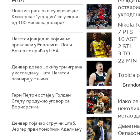
НБА
остварио
Нова истрага око суперзвезде
украдене
Клиперса - "уградио" се у екран
од 100 милиона долара?
Nikola T
7 PTS
10 AST
Нагетси још једно појачање
пронашли у Евролиги - Лони
2 STL
Вокер се враћа у НБА
3 TO
22 MIN
Денвер довео Јокићу три играча
у истом дану – шта Нагетси
Topic’s 
планирају с њима
— Brando
Гари Пејтон остаје у Голден
Иако се 
Стејту, продужио уговор са
Вориорсима
неколико
могао да
Денвер појачао стручни штаб,
Деветна
Јергер први помоћник Аделману
Оклахоме