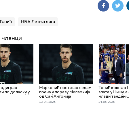
Топић
НБА Летња лига
 чланци
 одиграо
Марковић постигао седам
Топић коштао 
еч по доласку у
поена у поразу Милвокија
злата у Нишу, а
од Сан Антонија
млади тандем 
13. 07. 2026.
24. 06. 2026.