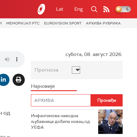
Lat
Eng
И
МЕМОРИЈАЛ РТС
EUROVISION SPORT
АРХИВА РУБРИКА
субота, 08. август 2026.
Прогноза
Најновије
н од
Инфантинова наводна
љубавница добила новац од
УЕФА
та и