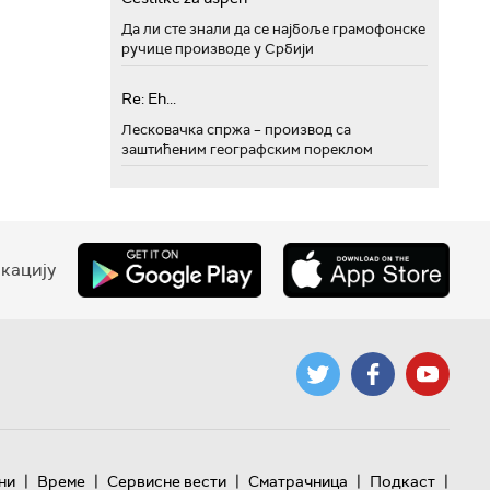
Да ли сте знали да се најбоље грамофонске
ручице производе у Србији
Re: Eh...
Лесковачка спржа – производ са
заштићеним географским пореклом
кацију
|
|
|
|
|
ни
Време
Сервисне вести
Сматрачница
Подкаст