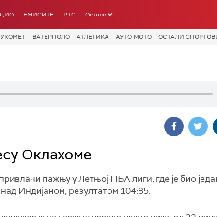
АДИО
ЕМИСИЈЕ
РТС
Остало
РУКОМЕТ
ВАТЕРПОЛО
АТЛЕТИКА
АУТО-МОТО
ОСТАЛИ СПОРТОВ
есу Оклахоме
ивлачи пажњу у Летњој НБА лиги, где је био једа
над Индијаном, резултатом 104:85.
ејмејкер је на паркету провео нешто више од 22 мину