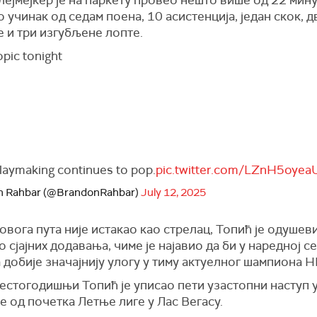
 учинак од седам поена, 10 асистенција, један скок, д
 и три изгубљене лопте.
opic tonight
playmaking continues to pop.
pic.twitter.com/LZnH5oyea
n Rahbar (@BrandonRahbar)
July 12, 2025
овога пута није истакао као стрелац, Топић је одушев
 сјајних додавања, чиме је најавио да би у наредној с
 добије значајнију улогу у тиму актуелног шампиона Н
естогодишњи Топић је уписао пети узастопни наступ 
 од почетка Летње лиге у Лас Вегасу.