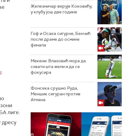
Железничар верује Коковићу,
ве
у клубу још две године
Гоф и Осака сигурне, Бенчић
после драме до осмине
финала
Мекени: Влаховић мора да
схвати шта жели и да се
U
фокусира
Фонсека срушио Руда,
Меншик сигуран против
ио
Атмана
езони
БА лиге.
у дресу