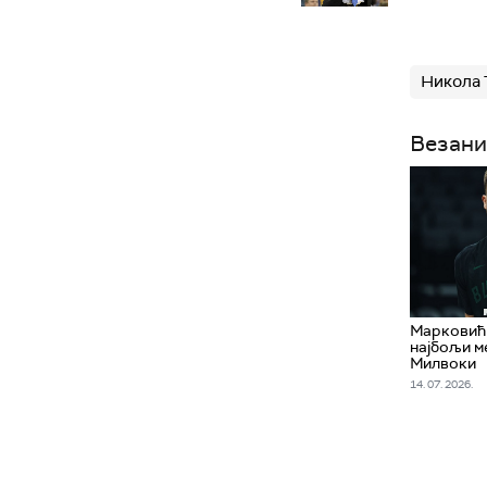
Никола 
Везани
Марковић
најбољи м
Милвоки
14. 07. 2026.