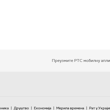
Преузмите РТС мобилну апли
|
|
|
|
оника
Друштво
Економија
Мерила времена
Рат у Украји