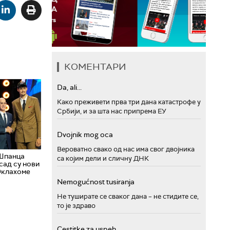
КОМЕНТАРИ
Da, ali...
Како преживети прва три дана катастрофе у
Србији, и за шта нас припрема ЕУ
Dvojnik mog oca
Вероватно свако од нас има свог двојника
Шпанца
са којим дели и сличну ДНК
 сад су нови
Оклахоме
Nemogućnost tusiranja
Не туширате се сваког дана – не стидите се,
то је здраво
Cestitke za uspeh