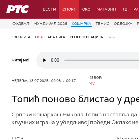
РТС
ВЕСТИ
СПОРТ
OKO
МАГАЗИН
ТВ
Р
ФУДБАЛ
МУНДИЈАЛ 2026
КОШАРКА
ТЕНИС
ОДБОЈКА
ЕВРОЛИГА
НБА
АБА ЛИГА
РЕПРЕЗЕНТАЦИЈА
КЛС
Читај ми!
ИЗВОР:
НЕДЕЉА, 13.07.2025, 09:08 -> 09:17
РТС
Топић поново блистао у др
Српски кошаркаш Никола Топић наставља да пр
кључних играча у убедљивој победи Оклахоме 
Млади пл