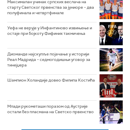
Максималан учинак српских веслача на
старту Светског првенства за јуниоре – два
полуфинала и четвртфинале
Уефа не верује у Инфантиново извињење и
остаје при бојкоту Фифиних такмичења
Диоманде најскупље појачање у историји
Реал Мадрида – седмогодишњи уговор за
тинејџера
Шампион Холандије довео Филипа Костића
Млади рукометаши поразом од Аустрије
остали без пласмана на Светско првенство