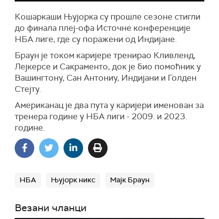
Кошаркаши Њујорка су прошле сезоне стигли
до финала плеј-офа Источне конференције
НБА лиге, где су поражени од Индијане.
Браун је током каријере тренирао Кливленд,
Лејкерсе и Сакраменто, док је био помоћник у
Вашингтону, Сан Антониу, Индијани и Голден
Стејту.
Американац је два пута у каријери именован за
тренера године у НБА лиги - 2009. и 2023.
године.
НБА
Њујорк никс
Мајк Браун
Везани чланци