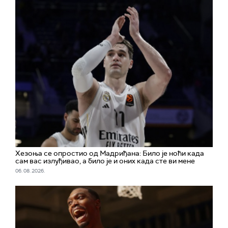
Хезоња се опростио од Мадриђана: Било је ноћи када
сам вас излуђивао, а било је и оних када сте ви мене
06. 08. 2026.