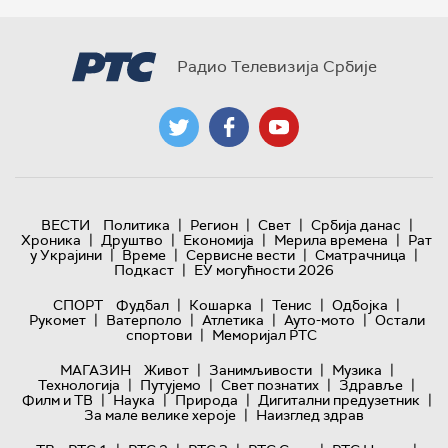
Радио Телевизија Србије
|
|
|
|
ВЕСТИ
Политика
Регион
Свет
Србија данас
|
|
|
|
Хроника
Друштво
Економија
Мерила времена
Рат
|
|
|
|
у Украјини
Време
Сервисне вести
Сматрачница
|
Подкаст
ЕУ могућности 2026
|
|
|
|
СПОРТ
Фудбал
Кошарка
Тенис
Одбојка
|
|
|
|
Рукомет
Ватерполо
Атлетика
Ауто-мото
Остали
|
спортови
Меморијал РТС
|
|
|
МАГАЗИН
Живот
Занимљивости
Музика
|
|
|
|
Технологијa
Путујемо
Свет познатих
Здравље
|
|
|
|
Филм и ТВ
Наука
Природа
Дигитални предузетник
|
За мале велике хероје
Наизглед здрав