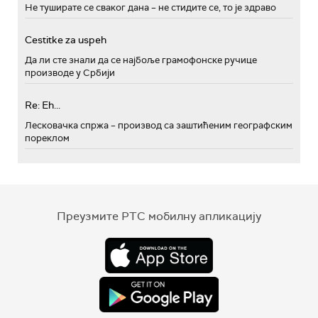
Не туширате се сваког дана – не стидите се, то је здраво
Cestitke za uspeh
Да ли сте знали да се најбоље грамофонске ручице
производе у Србији
Re: Eh...
Лесковачка спржа – производ са заштићеним географским
пореклом
Преузмите РТС мобилну апликацију