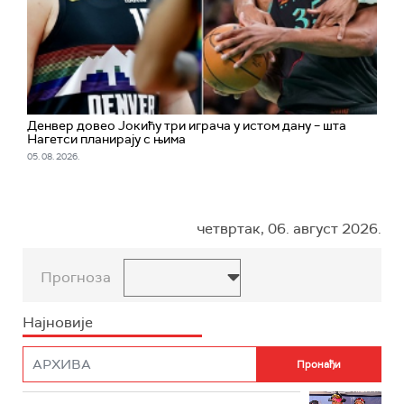
Денвер довео Јокићу три играча у истом дану – шта
Нагетси планирају с њима
05. 08. 2026.
четвртак, 06. август 2026.
Прогноза
Најновије