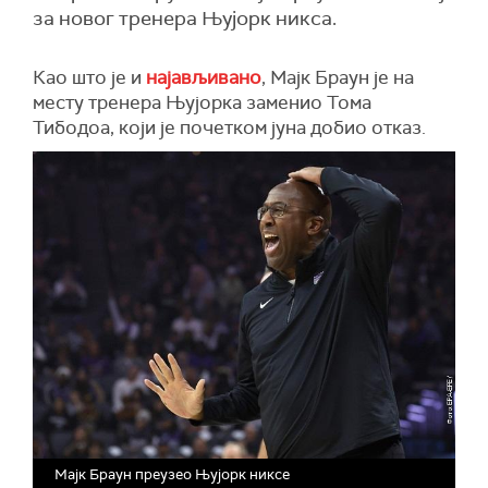
за новог тренера Њујорк никса.
Као што је и
најављивано
, Мајк Браун је на
месту тренера Њујорка заменио Тома
Тибодоа, који је почетком јуна добио отказ.
Мајк Браун преузео Њујорк никсе