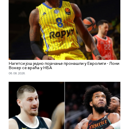
Нагетси још једно појачање пронашли у Евролиги - Лони
Вокер се враћа у НБА
06. 08. 2026.