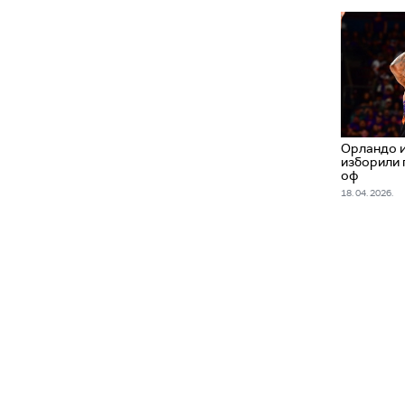
Орландо 
изборили п
оф
18. 04. 2026.