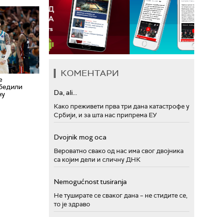
КОМЕНТАРИ
е
бедили
Da, ali...
ну
Како преживети прва три дана катастрофе у
Србији, и за шта нас припрема ЕУ
Dvojnik mog oca
Вероватно свако од нас има свог двојника
са којим дели и сличну ДНК
Nemogućnost tusiranja
Не туширате се сваког дана – не стидите се,
то је здраво