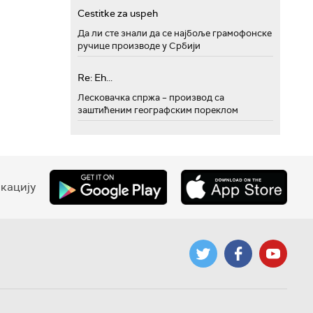
Cestitke za uspeh
Да ли сте знали да се најбоље грамофонске
ручице производе у Србији
Re: Eh...
Лесковачка спржа – производ са
заштићеним географским пореклом
кацију