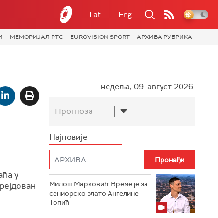
Lat
Eng
И
МЕМОРИЈАЛ РТС
EUROVISION SPORT
АРХИВА РУБРИКА
недеља, 09. август 2026.
Прогноза
Најновије
аћа у
Милош Марковић: Време је за
трејдован
сениорско злато Ангелине
Топић