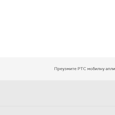
Преузмите РТС мобилну апли