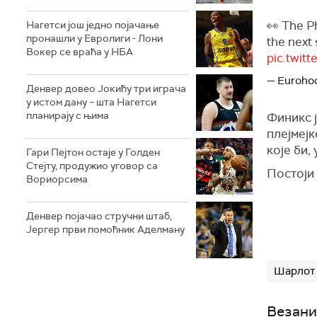
👀 The P
Нагетси још једно појачање
пронашли у Евролиги - Лони
the next
Вокер се враћа у НБА
pic.twi
— Euroho
Денвер довео Јокићу три играча
у истом дану – шта Нагетси
планирају с њима
Финикс ј
плејмејк
које би,
Гари Пејтон остаје у Голден
Стејту, продужио уговор са
Постоји 
Вориорсима
Денвер појачао стручни штаб,
Јергер први помоћник Аделману
Шарлот 
Везани