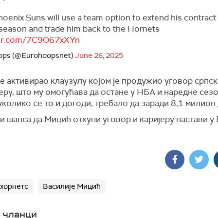
hoenix Suns will use a team option to extend his contract
 season and trade him back to the Hornets
tter.com/7C9O67xXYn
ops (@Eurohoopsnet)
June 26, 2025
е активирао клаузулу којом је продужио уговор српс
еру, што му омогућава да остане у НБА и наредне сез
 уколико се то и догоди, требало да заради 8,1 милион
и шанса да Мицић откупи уговор и каријеру настави у
хорнетс
Василије Мицић
 чланци