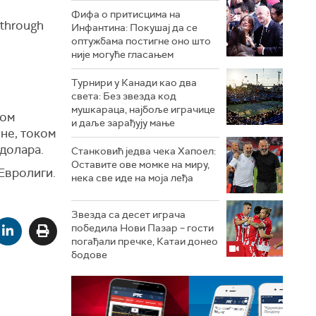
Фифа о притисцима на
 through
Инфантина: Покушај да се
оптужбама постигне оно што
није могуће гласањем
Турнири у Канади као два
света: Без звезда код
мушкараца, најбоље играчице
ком
и даље зарађују мање
оне, током
 долара.
Станковић једва чека Хапоел:
Оставите ове момке на миру,
 Евролиги.
нека све иде на моја леђа
Звезда са десет играча
победила Нови Пазар – гости
погађали пречке, Катаи донео
бодове