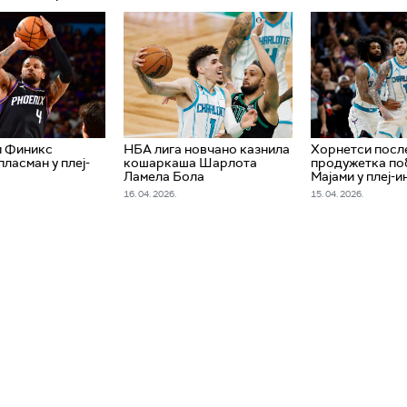
и Финикс
НБА лига новчано казнила
Хорнетси посл
ласман у плеј-
кошаркаша Шарлота
продужетка по
Ламела Бола
Мајами у плеј-и
16. 04. 2026.
15. 04. 2026.