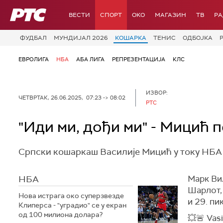
РТС
ВЕСТИ
СПОРТ
OKO
МАГАЗИН
ТВ
Р
ФУДБАЛ
МУНДИЈАЛ 2026
КОШАРКА
ТЕНИС
ОДБОЈКА
ЕВРОЛИГА
НБА
АБА ЛИГА
РЕПРЕЗЕНТАЦИЈА
КЛС
ИЗВОР:
ЧЕТВРТАК, 26.06.2025, 07:23 -> 08:02
РТС
"Иди ми, дођи ми" - Мицић 
Српски кошаркаш Василије Мицић у току НБА 
НБА
Марк Вил
Шарлот, 
Нова истрага око суперзвезде
и 29. пи
Клиперса - "уградио" се у екран
од 100 милиона долара?
💥🚨 Vasi