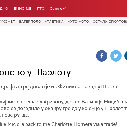
АДИО
ЕМИСИЈЕ
РТС
Остало
РУКОМЕТ
ВАТЕРПОЛО
АТЛЕТИКА
АУТО-МОТО
ОСТАЛИ СПОРТОВ
поново у Шарлоту
драфта трејдован је из Финикса назад у Шарлот.
ијамс је прешао у Аризону, док се Василије Мицић вр
oво се догодило у оквиру трејда у којем је у Шарлот 
к прве рунде.
lije Micic is back to the Charlotte Hornets via a trade!