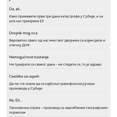
Da, ali...
Како преживети прва три дана катастрофе у Србији, и за
шта нас припрема ЕУ
Dvojnik mog oca
Вероватно свако од нас има свог двојника са којим дели и
сличну ДНК
Nemogućnost tusiranja
Не туширате се сваког дана – не стидите се, то је здраво
Cestitke za uspeh
Да ли сте знали да се најбоље грамофонске ручице
производе у Србији
Re: Eh...
Лесковачка спржа – производ са заштићеним географским
пореклом