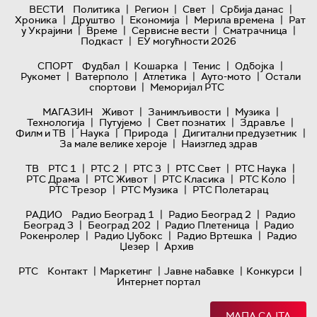
|
|
|
|
ВЕСТИ
Политика
Регион
Свет
Србија данас
|
|
|
|
Хроника
Друштво
Економија
Мерила времена
Рат
|
|
|
|
у Украјини
Време
Сервисне вести
Сматрачница
|
Подкаст
ЕУ могућности 2026
|
|
|
|
СПОРТ
Фудбал
Кошарка
Тенис
Одбојка
|
|
|
|
Рукомет
Ватерполо
Атлетика
Ауто-мото
Остали
|
спортови
Меморијал РТС
|
|
|
МАГАЗИН
Живот
Занимљивости
Музика
|
|
|
|
Технологијa
Путујемо
Свет познатих
Здравље
|
|
|
|
Филм и ТВ
Наука
Природа
Дигитални предузетник
|
За мале велике хероје
Наизглед здрав
|
|
|
|
|
ТВ
РТС 1
РТС 2
РТС 3
РТС Свет
РТС Наука
|
|
|
|
РТС Драма
РТС Живот
РТС Класика
РТС Коло
|
|
РТС Трезор
РТС Музика
РТС Полетарац
|
|
РАДИО
Радио Београд 1
Радио Београд 2
Радио
|
|
|
Београд 3
Београд 202
Радио Плетеница
Радио
|
|
|
Рокенролер
Радио Џубокс
Радио Вртешка
Радио
|
Џезер
Архив
|
|
|
|
РТС
Контакт
Маркетинг
Јавне набавке
Конкурси
Интернет портал
МАПА САЈТА