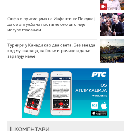
Фифа о притисцима на Инфантина: Покушај
да се оптужбама постигне оно што није
могуће гласањем
Турнири у Канади као два света: Без звезда
код мушкараца, најбоље играчице и даље
зарађују мање
КОМЕНТАРИ