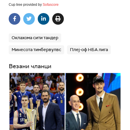
Cup tree provided by
Sofascore
Оклахома сити тандер
Минесота тимбервулвс
Плеј-оф НБА лига
Везани чланци