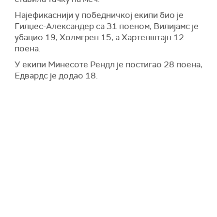
Најефикаснији у победничкој екипи био је
Гилџес-Александер са 31 поеном, Вилијамс је
убацио 19, Холмгрен 15, а Хартенштајн 12
поена.
У екипи Минесоте Рендл је постигао 28 поена,
Едвардс је додао 18.