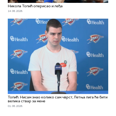
Никола Топић оперисао и леђа
14. 06. 2026.
Топић: Нисам знао колико сам чврст, Летња лига ће бити
велика ствар за мене
01. 06. 2026.