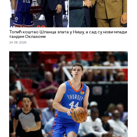
Топић коштао Шпанца злата у Нишу, а сад су нови млади
тандем Оклахоме
24. 06. 2026.