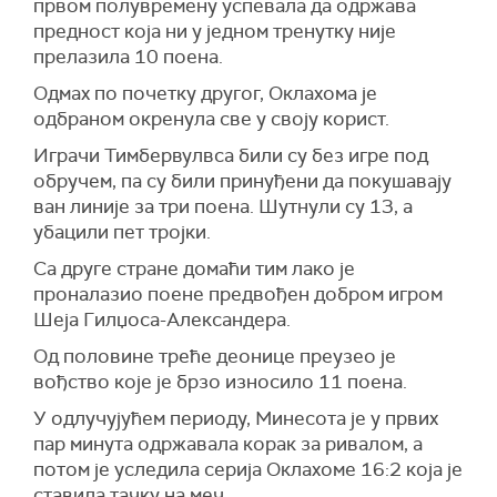
првом полувремену успевала да одржава
предност која ни у једном тренутку није
прелазила 10 поена.
Одмах по почетку другог, Оклахома је
одбраном окренула све у своју корист.
Играчи Тимбервулвса били су без игре под
обручем, па су били принуђени да покушавају
ван линије за три поена. Шутнули су 13, а
убацили пет тројки.
Са друге стране домаћи тим лако је
проналазио поене предвођен добром игром
Шеја Гилџоса-Александера.
Од половине треће деонице преузео је
вођство које је брзо износило 11 поена.
У одлучујућем периоду, Минесота је у првих
пар минута одржавала корак за ривалом, а
потом је уследила серија Оклахоме 16:2 која је
ставила тачку на меч.