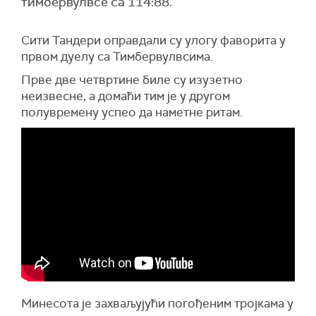
тимбервулвсе са 114:88.
Сити Тандери оправдали су улогу фаворита у
првом дуелу са Тимбервулвсима.
Прве две четвртине биле су изузетно
неизвесне, а домаћи тим је у другом
полувремену успео да наметне ритам.
Минесота је захваљујући погођеним тројкама у