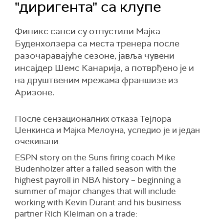
"диригента" са клупе
Финикс санси су отпустили Мајка
Буденхолзера са места тренера пoсле
разочаравајуће сезоне, јавља чувени
инсајдер Шемс Канарија, а потврђено је и
на друштвеним мрежама франшизе из
Аризоне.
После сензационалних отказа Тејлора
Џенкинса и Мајка Мелоуна, уследио је и један
очекивани.
ESPN story on the Suns firing coach Mike
Budenholzer after a failed season with the
highest payroll in NBA history – beginning a
summer of major changes that will include
working with Kevin Durant and his business
partner Rich Kleiman on a trade: