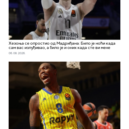
Хезоња се опростио од Мадриђана: Било је ноћи када
сам вас излуђивао, а било је и оних када сте ви мене
06. 08. 2026.