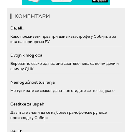
КОМЕНТАРИ
Da, ali...
Како преживети прва три дана катастрофе у Србији, и за
шта нас припрема ЕУ
Dvojnik mog oca
Вероватно свако од нас има свог двојника са којим дели и
сличну ДНК
Nemogućnost tusiranja
Не туширате се сваког дана – не стидите се, то је здраво
Cestitke za uspeh
Да ли сте знали да се најбоље грамофонске ручице
производе у Србији
Re: Eh...