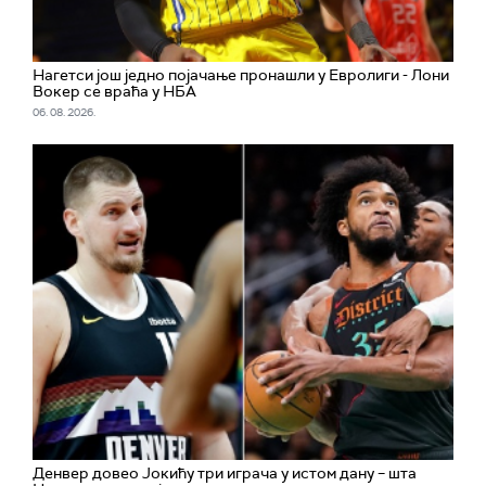
Нагетси још једно појачање пронашли у Евролиги - Лони
Вокер се враћа у НБА
06. 08. 2026.
Денвер довео Јокићу три играча у истом дану – шта