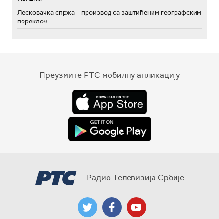
Лесковачка спржа – производ са заштићеним географским
пореклом
Преузмите РТС мобилну апликацију
Радио Телевизија Србије