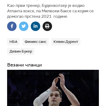
Као први тренер, Буденхолзер је водио
Атланта хоксе, па Милвоки баксе са којим се
домогао прстена 2021. године.
НБА
Финикс санс
Кевин Дурент
Девин Букер
Везани чланци