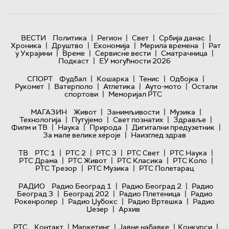
|
|
|
|
ВЕСТИ
Политика
Регион
Свет
Србија данас
|
|
|
|
Хроника
Друштво
Економија
Мерила времена
Рат
|
|
|
|
у Украјини
Време
Сервисне вести
Сматрачница
|
Подкаст
ЕУ могућности 2026
|
|
|
|
СПОРТ
Фудбал
Кошарка
Тенис
Одбојка
|
|
|
|
Рукомет
Ватерполо
Атлетика
Ауто-мото
Остали
|
спортови
Меморијал РТС
|
|
|
МАГАЗИН
Живот
Занимљивости
Музика
|
|
|
|
Технологијa
Путујемо
Свет познатих
Здравље
|
|
|
|
Филм и ТВ
Наука
Природа
Дигитални предузетник
|
За мале велике хероје
Наизглед здрав
|
|
|
|
|
ТВ
РТС 1
РТС 2
РТС 3
РТС Свет
РТС Наука
|
|
|
|
РТС Драма
РТС Живот
РТС Класика
РТС Коло
|
|
РТС Трезор
РТС Музика
РТС Полетарац
|
|
РАДИО
Радио Београд 1
Радио Београд 2
Радио
|
|
|
Београд 3
Београд 202
Радио Плетеница
Радио
|
|
|
Рокенролер
Радио Џубокс
Радио Вртешка
Радио
|
Џезер
Архив
|
|
|
|
РТС
Контакт
Маркетинг
Јавне набавке
Конкурси