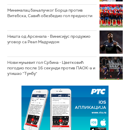
Минималац бањалучког Борца против
Витебска, Савић обезбедио гол предности
Ништа од Арсенала - Винисијус продужио
уговор са Реал Мадридом
Нови муњевит гол Србина - Цветковић
погодио после 16 секунди против ПАОК-а и
утишао "Тумбу"