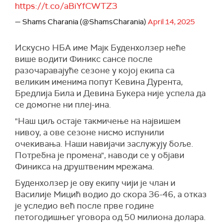
https://t.co/aBiYfCWTZ3
— Shams Charania (@ShamsCharania)
April 14, 2025
Искусно НБА име Мајк Буденхолзер неће
више водити Финикс сансе после
разочаравајуће сезоне у којој екипа са
великим именима попут Кевина Дурента,
Бредлија Била и Девина Букера није успела да
се домогне ни плеј-ина.
"Наш циљ остаје такмичење на највишем
нивоу, а ове сезоне нисмо испунили
очекивања. Наши навијачи заслужују боље.
Потребна је промена", наводи се у објави
Финикса на друштвеним мрежама.
Буденхолзер је ову екипу чији је члан и
Василије Мицић водио до скора 36-46, а отказ
је уследио већ после прве године
петогодишњег уговора од 50 милиона долара.