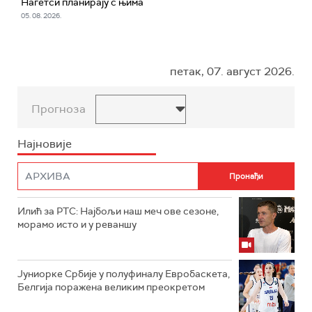
Нагетси планирају с њима
05. 08. 2026.
петак, 07. август 2026.
Прогноза
Најновије
Илић за РТС: Најбољи наш меч ове сезоне,
морамо исто и у реваншу
Јуниорке Србије у полуфиналу Евробаскета,
Белгија поражена великим преокретом