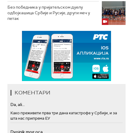
Без победника у пријатељском дуелу
одбојкашица Србије и Русије, други меч у
петак
КОМЕНТАРИ
Da, ali...
Како преживети прва три дана катастрофе у Србији, и за
шта нас припрема ЕУ
Dvojnik mog oca