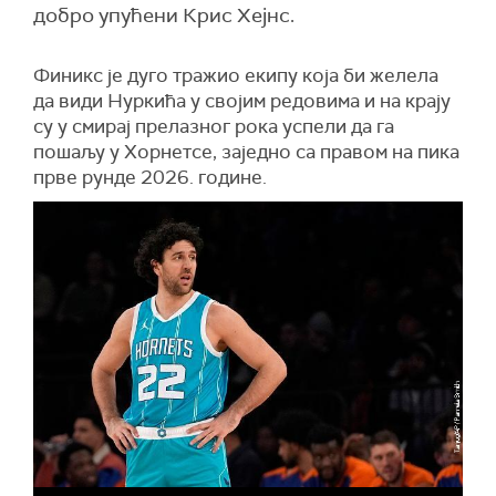
добро упућени Крис Хејнс.
Финикс је дуго тражио екипу која би желела
да види Нуркића у својим редовима и на крају
су у смирај прелазног рока успели да га
пошаљу у Хорнетсе, заједно са правом на пика
прве рунде 2026. године.