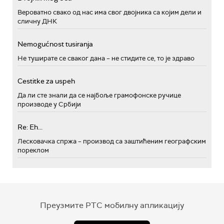
Вероватно свако од нас има свог двојника са којим дели и
сличну ДНК
Nemogućnost tusiranja
Не туширате се сваког дана – не стидите се, то је здраво
Cestitke za uspeh
Да ли сте знали да се најбоље грамофонске ручице
производе у Србији
Re: Eh...
Лесковачка спржа – производ са заштићеним географским
пореклом
Преузмите РТС мобилну апликацију