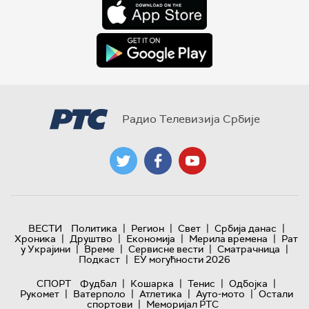
Радио Телевизија Србије
|
|
|
|
ВЕСТИ
Политика
Регион
Свет
Србија данас
|
|
|
|
Хроника
Друштво
Економија
Мерила времена
Рат
|
|
|
|
у Украјини
Време
Сервисне вести
Сматрачница
|
Подкаст
ЕУ могућности 2026
|
|
|
|
СПОРТ
Фудбал
Кошарка
Тенис
Одбојка
|
|
|
|
Рукомет
Ватерполо
Атлетика
Ауто-мото
Остали
|
спортови
Меморијал РТС