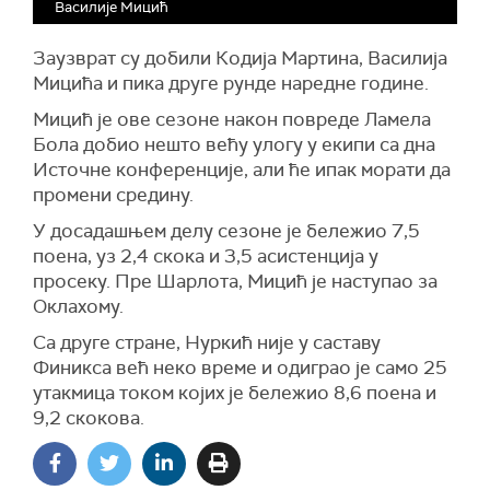
Василије Мицић
Заузврат су добили Кодија Мартина, Василија
Мицића и пика друге рунде наредне године.
Мицић је ове сезоне након повреде Ламела
Бола добио нешто већу улогу у екипи са дна
Источне конференције, али ће ипак морати да
промени средину.
У досадашњем делу сезоне је бележио 7,5
поена, уз 2,4 скока и 3,5 асистенција у
просеку. Пре Шарлота, Мицић је наступао за
Оклахому.
Са друге стране, Нуркић није у саставу
Финикса већ неко време и одиграо је само 25
утакмица током којих је бележио 8,6 поена и
9,2 скокова.