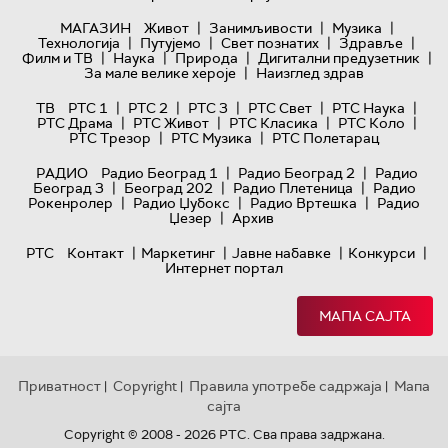
|
|
|
МАГАЗИН
Живот
Занимљивости
Музика
|
|
|
|
Технологијa
Путујемо
Свет познатих
Здравље
|
|
|
|
Филм и ТВ
Наука
Природа
Дигитални предузетник
|
За мале велике хероје
Наизглед здрав
|
|
|
|
|
ТВ
РТС 1
РТС 2
РТС 3
РТС Свет
РТС Наука
|
|
|
|
РТС Драма
РТС Живот
РТС Класика
РТС Коло
|
|
РТС Трезор
РТС Музика
РТС Полетарац
|
|
РАДИО
Радио Београд 1
Радио Београд 2
Радио
|
|
|
Београд 3
Београд 202
Радио Плетеница
Радио
|
|
|
Рокенролер
Радио Џубокс
Радио Вртешка
Радио
|
Џезер
Архив
|
|
|
|
РТС
Контакт
Маркетинг
Јавне набавке
Конкурси
Интернет портал
МАПА САЈТА
Приватност
Copyright
Правила употребе садржаја
Мапа
|
|
|
сајта
Copyright © 2008 - 2026 РТС. Сва права задржана.