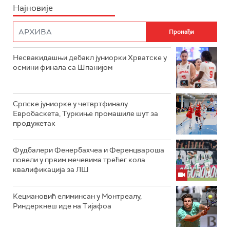
Најновије
Несвакидашњи дебакл јуниорки Хрватске у
осмини финала са Шпанијом
Српске јуниорке у четвртфиналу
Евробаскета, Туркиње промашиле шут за
продужетак
Фудбалери Фенербахчеа и Ференцвароша
повели у првим мечевима трећег кола
квалификација за ЛШ
Кецмановић елиминсан у Монтреалу,
Риндеркнеш иде на Тијафоа