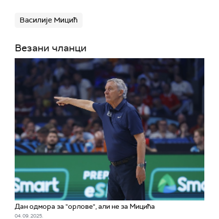
Василије Мицић
Везани чланци
Дан одмора за "орлове", али не за Мицића
04. 09. 2025.