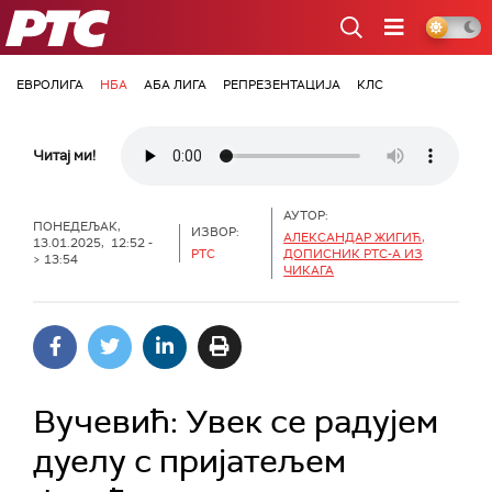
РТС
ЕВРОЛИГА
НБА
АБА ЛИГА
РЕПРЕЗЕНТАЦИЈА
КЛС
Читај ми!
АУТОР:
ПОНЕДЕЉАК,
ИЗВОР:
АЛЕКСАНДАР ЖИГИЋ,
13.01.2025, 12:52 -
РТС
ДОПИСНИК РТС-А ИЗ
> 13:54
ЧИКАГА
Вучевић: Увек се радујем
дуелу с пријатељем