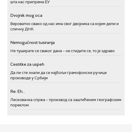
шта нас припрема ЕУ
Dvojnik mog oca
Вероватно свако од нас има свог двојника са којим дели и
сличну ДНК
Nemogućnost tusiranja
Не туширате се сваког дана – не стидите се, то је здраво
Cestitke za uspeh
Да ли сте знали да се најбоље грамофонске ручице
производе у Србији
Re: Eh...
Лесковачка спржа – производ са заштићеним географским
пореклом