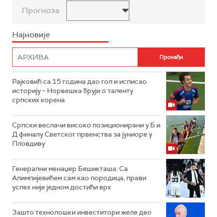
Прогноза
Најновије
Рајковић са 15 година дао гол и исписао
историју – Норвешка бруји о таленту
српских корена
Српски веслачи високо позиционирани у Б и
Д финалу Светског првенства за јуниоре у
Пловдиву
Генерални менаџер Бешикташа: Са
Алимпијевићем сам као породица, прави
успех није једном достићи врх
Зашто технолошки инвеститори желе део