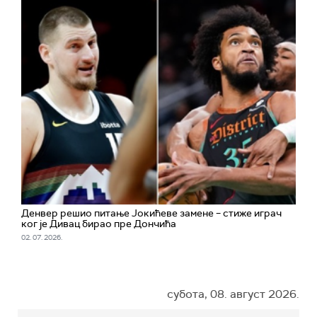
Денвер решио питање Јокићеве замене – стиже играч
ког је Дивац бирао пре Дончића
02. 07. 2026.
субота, 08. август 2026.