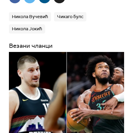
Никола Вучевић
Чикаго булс
Никола Јокић
Везани чланци