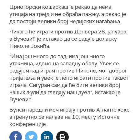
Црногорски кошаркаш је рекао да нема
утицаја на трејд и не обраћа пажњу, а рекао је
да постоји велики број медијских нагађања.
Чикаго ће играти против Денвера 28. јануара,
а Вучевић је истакао да се радује доласку
Николе Јокића.
"Има још много до тад, има још много
утакмица, идемо на западну обалу. Увек се
радујем кад играм против Николе, мог доброг
пријатеља и увек је лепо играти против таквог
играча. Сигуран сам да ће бити велики број
наших људи да гледају наш дуел", истакао је
Вучевић.
Булси наредни меч играју против Атланте хокс,
а тренутно се налазе на 10. месту Источне
конференције.