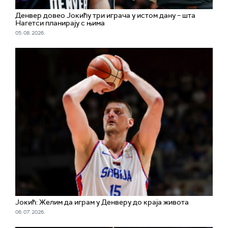
Денвер довео Јокићу три играча у истом дану – шта
Нагетси планирају с њима
05. 08. 2026.
Јокић: Желим да играм у Денверу до краја живота
06. 07. 2026.