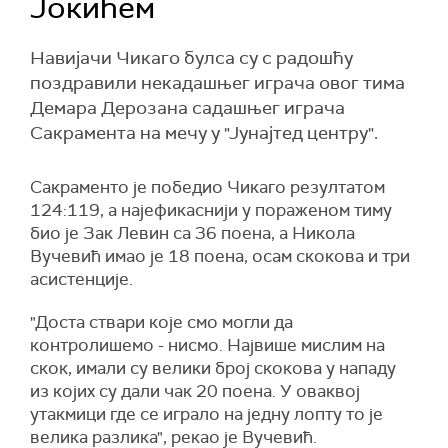
Јокићем
Навијачи Чикаго булса су с радошћу
поздравили некадашњег играча овог тима
Демара Дерозана садашњег играча
Сакрамента на мечу у "Јунајтед центру".
Сакраменто је победио Чикаго резултатом
124:119, а најефикаснији у пораженом тиму
био је Зак Левин са 36 поена, а Никола
Вучевић имао је 18 поена, осам скокова и три
асистенције.
"Доста ствари које смо могли да
контролишемо - нисмо. Највише мислим на
скок, имали су велики број скокова у нападу
из којих су дали чак 20 поена. У оваквој
утакмици где се играло на једну лопту то је
велика разлика", рекао је Вучевић.