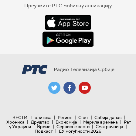
Преузмите РТС мобилну апликацију
Радио Телевизија Србије
|
|
|
|
ВЕСТИ
Политика
Регион
Свет
Србија данас
|
|
|
|
Хроника
Друштво
Економија
Мерила времена
Рат
|
|
|
|
у Украјини
Време
Сервисне вести
Сматрачница
|
Подкаст
ЕУ могућности 2026