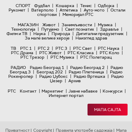
|
|
|
|
СПОРТ
Фудбал
Кошарка
Тенис
Одбојка
|
|
|
|
Рукомет
Ватерполо
Атлетика
Ауто-мото
Остали
|
спортови
Меморијал РТС
|
|
|
МАГАЗИН
Живот
Занимљивости
Музика
|
|
|
|
Технологијa
Путујемо
Свет познатих
Здравље
|
|
|
|
Филм и ТВ
Наука
Природа
Дигитални предузетник
|
За мале велике хероје
Наизглед здрав
|
|
|
|
|
ТВ
РТС 1
РТС 2
РТС 3
РТС Свет
РТС Наука
|
|
|
|
РТС Драма
РТС Живот
РТС Класика
РТС Коло
|
|
РТС Трезор
РТС Музика
РТС Полетарац
|
|
РАДИО
Радио Београд 1
Радио Београд 2
Радио
|
|
|
Београд 3
Београд 202
Радио Плетеница
Радио
|
|
|
Рокенролер
Радио Џубокс
Радио Вртешка
Радио
|
Џезер
Архив
|
|
|
|
РТС
Контакт
Маркетинг
Јавне набавке
Конкурси
Интернет портал
МАПА САЈТА
Приватност
Copyright
Правила употребе садржаја
Мапа
|
|
|