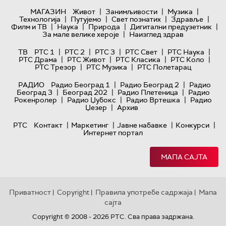
|
|
|
МАГАЗИН
Живот
Занимљивости
Музика
|
|
|
|
Технологијa
Путујемо
Свет познатих
Здравље
|
|
|
|
Филм и ТВ
Наука
Природа
Дигитални предузетник
|
За мале велике хероје
Наизглед здрав
|
|
|
|
|
ТВ
РТС 1
РТС 2
РТС 3
РТС Свет
РТС Наука
|
|
|
|
РТС Драма
РТС Живот
РТС Класика
РТС Коло
|
|
РТС Трезор
РТС Музика
РТС Полетарац
|
|
РАДИО
Радио Београд 1
Радио Београд 2
Радио
|
|
|
Београд 3
Београд 202
Радио Плетеница
Радио
|
|
|
Рокенролер
Радио Џубокс
Радио Вртешка
Радио
|
Џезер
Архив
|
|
|
|
РТС
Контакт
Маркетинг
Јавне набавке
Конкурси
Интернет портал
МАПА САЈТА
Приватност
Copyright
Правила употребе садржаја
Мапа
|
|
|
сајта
Copyright © 2008 - 2026 РТС. Сва права задржана.