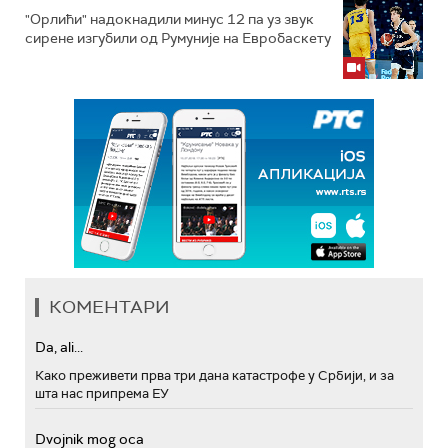
"Орлићи" надокнадили минус 12 па уз звук
сирене изгубили од Румуније на Евробаскету
КОМЕНТАРИ
Da, ali...
Како преживети прва три дана катастрофе у Србији, и за
шта нас припрема ЕУ
Dvojnik mog oca