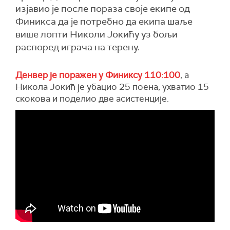
изјавио је после пораза своје екипе од
Финикса да је потребно да екипа шаље
више лопти Николи Јокићу уз бољи
распоред играча на терену.
Денвер је поражен у Финиксу 110:100
, а
Никола Јокић је убацио 25 поена, ухватио 15
скокова и поделио две асистенције.