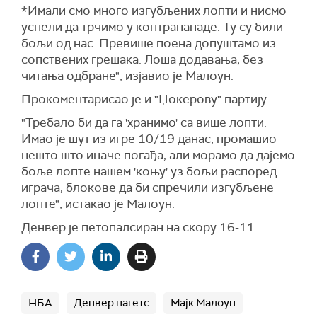
*Имали смо много изгубљених лопти и нисмо
успели да трчимо у контранападе. Ту су били
бољи од нас. Превише поена допуштамо из
сопствених грешака. Лоша додавања, без
читања одбране", изјавио је Малоун.
Прокоментарисао је и "Џокерову" партију.
"Требало би да га 'хранимо' са више лопти.
Имао је шут из игре 10/19 данас, промашио
нешто што иначе погађа, али морамо да дајемо
боље лопте нашем 'коњу' уз бољи распоред
играча, блокове да би спречили изгубљене
лопте", истакао је Малоун.
Денвер је петопалсиран на скору 16-11.
НБА
Денвер нагетс
Мајк Малоун