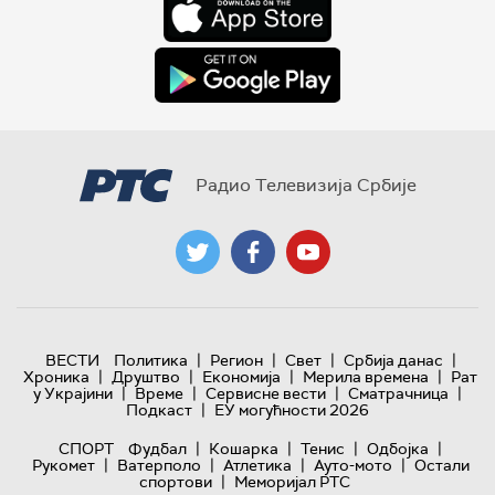
Радио Телевизија Србије
|
|
|
|
ВЕСТИ
Политика
Регион
Свет
Србија данас
|
|
|
|
Хроника
Друштво
Економија
Мерила времена
Рат
|
|
|
|
у Украјини
Време
Сервисне вести
Сматрачница
|
Подкаст
ЕУ могућности 2026
|
|
|
|
СПОРТ
Фудбал
Кошарка
Тенис
Одбојка
|
|
|
|
Рукомет
Ватерполо
Атлетика
Ауто-мото
Остали
|
спортови
Меморијал РТС