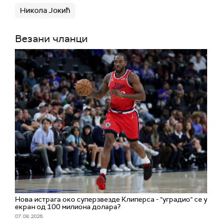
Никола Јокић
Везани чланци
Нова истрага око суперзвезде Клиперса - "уградио" се у
екран од 100 милиона долара?
07. 08. 2026.