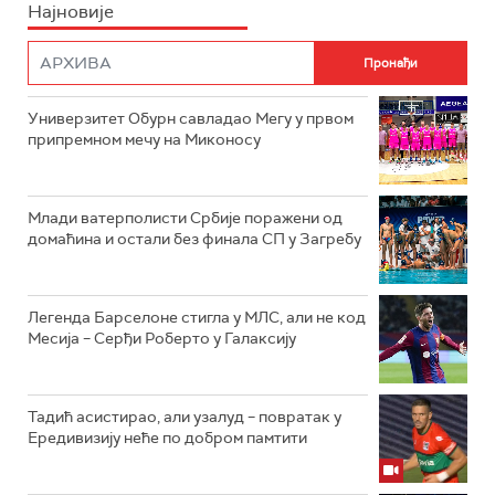
Најновије
Универзитет Обурн савладао Мегу у првом
припремном мечу на Миконосу
Млади ватерполисти Србије поражени од
домаћина и остали без финала СП у Загребу
Легенда Барселоне стигла у МЛС, али не код
Месија – Серђи Роберто у Галаксију
Тадић асистирао, али узалуд – повратак у
Ередивизију неће по добром памтити