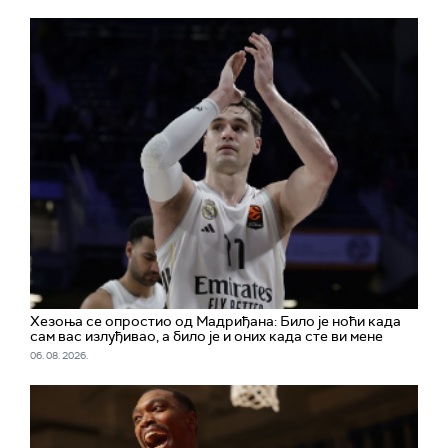
Хезоња се опростио од Мадриђана: Било је ноћи када
сам вас излуђивао, а било је и оних када сте ви мене
06. 08. 2026.