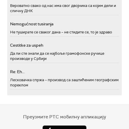
Вероватно свако од нас има свог двојника са којим дели и
сличну ДНК
Nemogućnost tusiranja
Не туширате се сваког дана – не стидите се, то је здраво
Cestitke za uspeh
Да ли сте знали да се најбоље грамофонске ручице
производе у Србији
Re: Eh...
Лесковачка спржа – производ са заштићеним географским
пореклом
Преузмите РТС мобилну апликацију