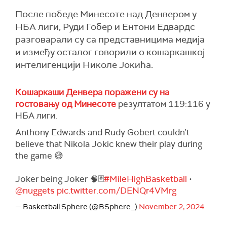
После победе Минесоте над Денвером у
НБА лиги, Руди Гобер и Ентони Едвардс
разговарали су са представницима медија
и између осталог говорили о кошаркашкој
интелигенцији Николе Јокића.
Кошаркаши Денвера поражени су на
гостовању од Минесоте
резултатом 119:116 у
НБА лиги.
Anthony Edwards and Rudy Gobert couldn’t
believe that Nikola Jokic knew their play during
the game 😅
Joker being Joker 🧠🃏
#MileHighBasketball
•
@nuggets
pic.twitter.com/DENQr4VMrg
— Basketball Sphere (@BSphere_)
November 2, 2024