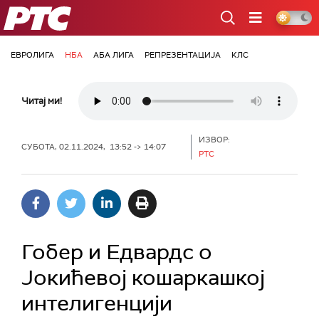
РТС
ЕВРОЛИГА
НБА
АБА ЛИГА
РЕПРЕЗЕНТАЦИЈА
КЛС
Читај ми!
ИЗВОР:
СУБОТА, 02.11.2024, 13:52 -> 14:07
РТС
Гобер и Едвардс о
Јокићевој кошаркашкој
интелигенцији