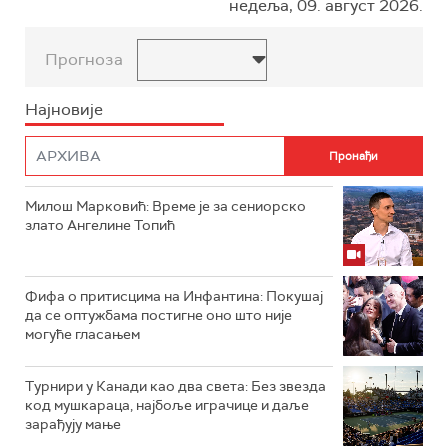
недеља, 09. август 2026.
Прогноза
Најновије
Милош Марковић: Време је за сениорско
злато Ангелине Топић
Фифа о притисцима на Инфантина: Покушај
да се оптужбама постигне оно што није
могуће гласањем
Турнири у Канади као два света: Без звезда
код мушкараца, најбоље играчице и даље
зарађују мање