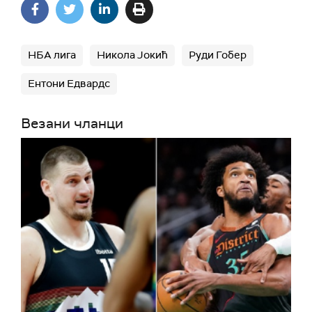
НБА лига
Никола Јокић
Руди Гобер
Ентони Едвардс
Везани чланци