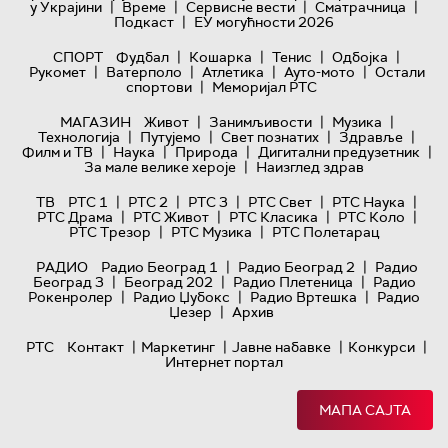
|
|
|
|
у Украјини
Време
Сервисне вести
Сматрачница
|
Подкаст
ЕУ могућности 2026
|
|
|
|
СПОРТ
Фудбал
Кошарка
Тенис
Одбојка
|
|
|
|
Рукомет
Ватерполо
Атлетика
Ауто-мото
Остали
|
спортови
Меморијал РТС
|
|
|
МАГАЗИН
Живот
Занимљивости
Музика
|
|
|
|
Технологијa
Путујемо
Свет познатих
Здравље
|
|
|
|
Филм и ТВ
Наука
Природа
Дигитални предузетник
|
За мале велике хероје
Наизглед здрав
|
|
|
|
|
ТВ
РТС 1
РТС 2
РТС 3
РТС Свет
РТС Наука
|
|
|
|
РТС Драма
РТС Живот
РТС Класика
РТС Коло
|
|
РТС Трезор
РТС Музика
РТС Полетарац
|
|
РАДИО
Радио Београд 1
Радио Београд 2
Радио
|
|
|
Београд 3
Београд 202
Радио Плетеница
Радио
|
|
|
Рокенролер
Радио Џубокс
Радио Вртешка
Радио
|
Џезер
Архив
|
|
|
|
РТС
Контакт
Маркетинг
Јавне набавке
Конкурси
Интернет портал
МАПА САЈТА