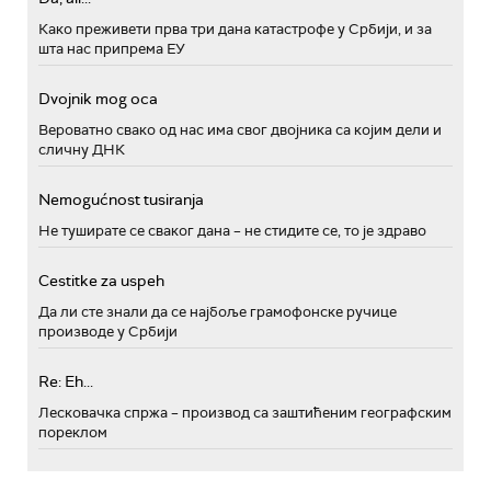
Како преживети прва три дана катастрофе у Србији, и за
шта нас припрема ЕУ
Dvojnik mog oca
Вероватно свако од нас има свог двојника са којим дели и
сличну ДНК
Nemogućnost tusiranja
Не туширате се сваког дана – не стидите се, то је здраво
Cestitke za uspeh
Да ли сте знали да се најбоље грамофонске ручице
производе у Србији
Re: Eh...
Лесковачка спржа – производ са заштићеним географским
пореклом