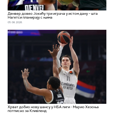
Денвер довео Јокићу три играча у истом дану – шта
Нагетси планирају с њима
05. 08. 2026.
Хрват добио нову шансу у НБА лиги - Марио Хезоња
потписао за Кливленд