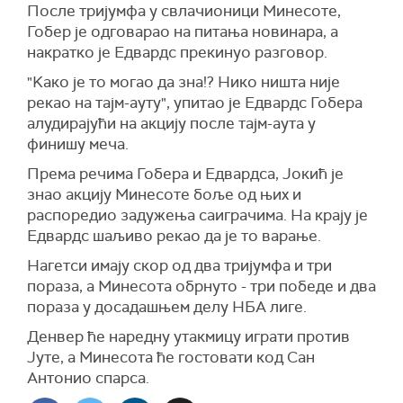
После тријумфа у свлачионици Минесоте,
Гобер је одговарао на питања новинара, а
накратко је Едвардс прекинуо разговор.
"Kако је то могао да зна!? Нико ништа није
рекао на тајм-ауту", упитао је Едвардс Гобера
алудирајући на акцију после тајм-аута у
финишу меча.
Према речима Гобера и Едвардса, Јокић је
знао акцију Минесоте боље од њих и
распоредио задужења саиграчима. На крају је
Едвардс шаљиво рекао да је то варање.
Нагетси имају скор од два тријумфа и три
пораза, а Минесота обрнуто - три победе и два
пораза у досадашњем делу НБА лиге.
Денвер ће наредну утакмицу играти против
Јуте, а Минесота ће гостовати код Сан
Антонио спарса.