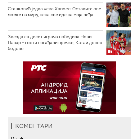
Станковић једва чека Хапоел: Оставите ове
момке на миру, нека све иде на моја леђа
Звезда са десет играча победила Нови
Пазар – гости погађали пречке, Катаи донео
бодове
КОМЕНТАРИ
Da, ali...