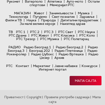
|
|
|
|
Рукомет
Ватерполо
Атлетика
Ауто-мото
Остали
|
спортови
Меморијал РТС
|
|
|
МАГАЗИН
Живот
Занимљивости
Музика
|
|
|
|
Технологијa
Путујемо
Свет познатих
Здравље
|
|
|
|
Филм и ТВ
Наука
Природа
Дигитални предузетник
|
За мале велике хероје
Наизглед здрав
|
|
|
|
|
ТВ
РТС 1
РТС 2
РТС 3
РТС Свет
РТС Наука
|
|
|
|
РТС Драма
РТС Живот
РТС Класика
РТС Коло
|
|
РТС Трезор
РТС Музика
РТС Полетарац
|
|
РАДИО
Радио Београд 1
Радио Београд 2
Радио
|
|
|
Београд 3
Београд 202
Радио Плетеница
Радио
|
|
|
Рокенролер
Радио Џубокс
Радио Вртешка
Радио
|
Џезер
Архив
|
|
|
|
РТС
Контакт
Маркетинг
Јавне набавке
Конкурси
Интернет портал
МАПА САЈТА
Приватност
Copyright
Правила употребе садржаја
Мапа
|
|
|
сајта