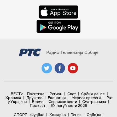
Радио Телевизија Србије
|
|
|
|
ВЕСТИ
Политика
Регион
Свет
Србија данас
|
|
|
|
Хроника
Друштво
Економија
Мерила времена
Рат
|
|
|
|
у Украјини
Време
Сервисне вести
Сматрачница
|
Подкаст
ЕУ могућности 2026
|
|
|
|
СПОРТ
Фудбал
Кошарка
Тенис
Одбојка