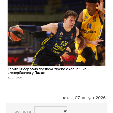
Тарик Биберовић прелази "преко океана" - из
Фенербахчеа у Далас
11. 07. 2026.
петак, 07. август 2026.
Прогноза