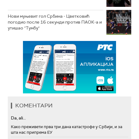
Нови муњевит гол Србина - Цветковић
погодио после 16 секунди против ПАОК-а и
утишао "Тумбу"
КОМЕНТАРИ
Da, ali...
Како преживети прва три дана катастрофе у Србији, и за
шта нас припрема ЕУ