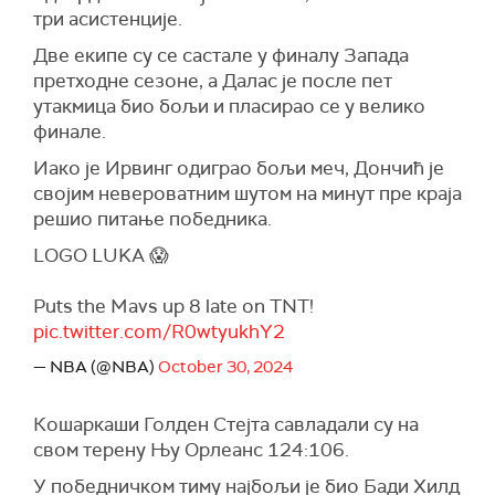
три асистенције.
Две екипе су се састале у финалу Запада
претходне сезоне, а Далас је после пет
утакмица био бољи и пласирао се у велико
финале.
Иако је Ирвинг одиграо бољи меч, Дончић је
својим невероватним шутом на минут пре краја
решио питање победника.
LOGO LUKA 😱
Puts the Mavs up 8 late on TNT!
pic.twitter.com/R0wtyukhY2
— NBA (@NBA)
October 30, 2024
Кошаркаши Голден Стејта савладали су на
свом терену Њу Орлеанс 124:106.
У победничком тиму најбољи је био Бади Хилд