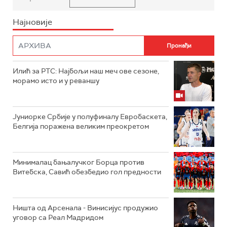
Најновије
Илић за РТС: Најбољи наш меч ове сезоне,
морамо исто и у реваншу
Јуниорке Србије у полуфиналу Евробаскета,
Белгија поражена великим преокретом
Минималац бањалучког Борца против
Витебска, Савић обезбедио гол предности
Ништа од Арсенала - Винисијус продужио
уговор са Реал Мадридом