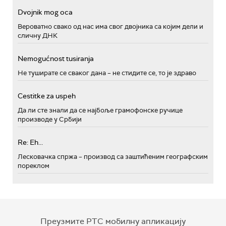
Dvojnik mog oca
Вероватно свако од нас има свог двојника са којим дели и
сличну ДНК
Nemogućnost tusiranja
Не туширате се сваког дана – не стидите се, то је здраво
Cestitke za uspeh
Да ли сте знали да се најбоље грамофонске ручице
производе у Србији
Re: Eh...
Лесковачка спржа – производ са заштићеним географским
пореклом
Преузмите РТС мобилну апликацију