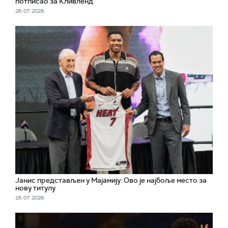
потписао за Кливленд
26. 07. 2026.
Јанис представљен у Мајамију: Ово је најбоље место за
нову титулу
16. 07. 2026.