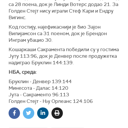
са 28 поена, док је Линди Вотерс додао 21. За
Голден Стејт нису играли Стеф Кари и Ендру
Вигинс.
Код гостију, најефикаснији је био Зајон
Вилијамсон са 31 поеном, док је Брендон
Инграм убацио 30.
Кошаркаши Сакрамента победили су у гостима
Јуту 113:96, док је Денвер после продужетка
надиграо Бруклин 144:139.
НБА, среда:
Бруклин - Денвер 139:144
Минесота - Далас 14:120
Јута - Сакраменто 96:113
Голден Стејт - Њу Орлеанс 124:106