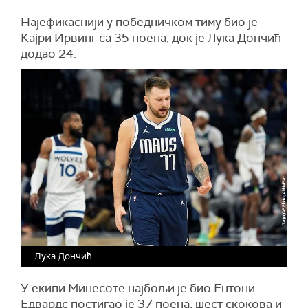
Најефикаснији у победничком тиму био је
Кајри Ирвинг са 35 поена, док је Лука Дончић
додао 24.
Лука Дончић
У екипи Минесоте најбољи је био Ентони
Едвардс постигао је 37 поена, шест скокова и