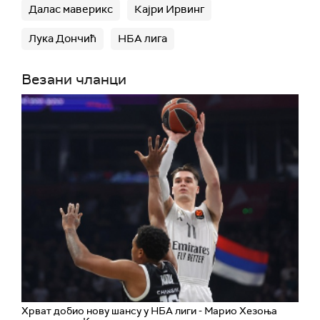
Далас маверикс
Кајри Ирвинг
Лука Дончић
НБА лига
Везани чланци
Хрват добио нову шансу у НБА лиги - Марио Хезоња