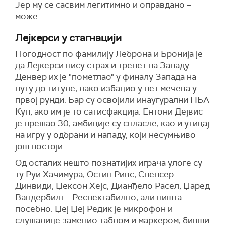
Јер му се сасвим легитимно и оправдано –
може.
Лејкерси у стагнацији
Погодност по фамилију Леброна и Бронија је
да Лејкерси нису страх и трепет на Западу.
Денвер их је "пометлао" у финалу Запада на
путу до титуле, лако избацио у пет мечева у
првој рунди. Бар су освојили инаугурални НБА
Куп, ако им је то сатисфакција. Ентони Дејвис
је прешао 30, амбиције су спласле, као и утицај
на игру у одбрани и нападу, који несумњиво
још постоји.
Од осталих нешто познатијих играча улоге су
ту Руи Хачимура, Остин Ривс, Спенсер
Динвиди, Џексон Хејс, Дианђело Расел, Џаред
Вандербилт... Респектабилно, али ништа
посебно. Џеј Џеј Редик је микрофон и
слушалице заменио таблом и маркером, бивши