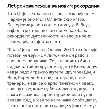
Лебронова тежња за новим рекордима
Тата Џејмс је одавно на заласку каријере. У
Паризу је био МВП Олимпијских игара,
Лејкерсима је већ донео титулу у "баблу",
најбољи је стрелац свих времена, обара
рекорде по дуговечности и мало је нових
занимација и тајни за њега.
"Краљ" је од чувене Одлуке 2010. особа чији
потези мењају НБА лигу, чиме он радо и
свесно манипулише. То је нарочито било
видљиво током другог мандата у Кливленду,
кад је редом тражио шутере, другаре (Двејн
Вејд, Кармело Ентони), ветеране, нове
тренере... Ради се о врло паметном човеку,
зналцу игре, коме су богом дана надљудска
снага и физичка спрема прокричиле пут до
звезда. Кад је "све то нама наша борба дала",
зашто не би поставио границе у још нечему?