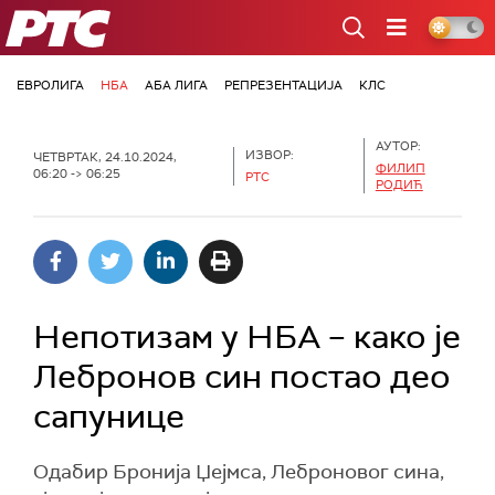
РТС
ЕВРОЛИГА
НБА
АБА ЛИГА
РЕПРЕЗЕНТАЦИЈА
КЛС
АУТОР:
ИЗВОР:
ЧЕТВРТАК, 24.10.2024,
ФИЛИП
06:20 -> 06:25
РТС
РОДИЋ
Непотизам у НБА – како је
Лебронов син постао део
сапунице
Одабир Бронија Џејмса, Леброновог сина,