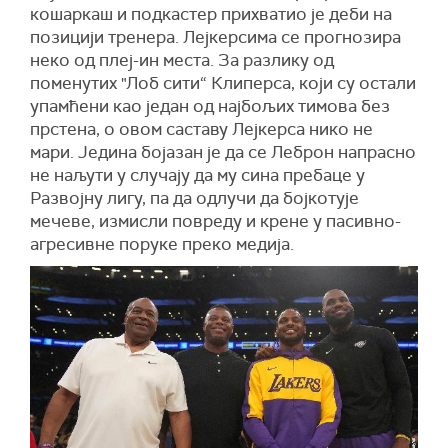
кошаркаш и подкастер прихватио је деби на
позицији тренера. Лејкерсима се прогнозира
неко од плеј-ин места. За разлику од
поменутих "Лоб сити“ Клиперса, који су остали
упамћени као један од најбољих тимова без
прстена, о овом саставу Лејкерса нико не
мари. Једина бојазан је да се Леброн напрасно
не наљути у случају да му сина пребаце у
Развојну лигу, па да одлучи да бојкотује
мечеве, измисли повреду и крене у пасивно-
агресивне поруке преко медија.