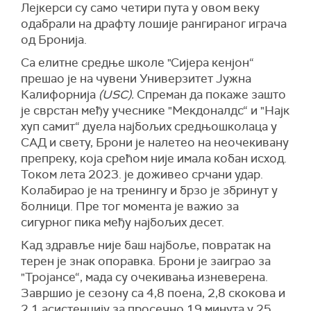
Лејкерси су само четири пута у овом веку
одабрали на драфту лошије рангираног играча
од Бронија.
Са елитне средње школе "Сијера кенјон“
прешао је на чувени Универзитет Јужна
Калифорнија
(USC).
Спреман да покаже зашто
је сврстан међу учеснике "Мекдоналдс“ и "Најк
хуп самит“ дуела најбољих средњошколаца у
САД и свету, Брони је налетео на неочекивану
препреку, која срећом није имала кобан исход.
Током лета 2023. је доживео срчани удар.
Колабирао је на тренингу и брзо је збринут у
болници. Пре тог момента је важио за
сигурног пика међу најбољих десет.
Кад здравље није баш најбоље, повратак на
терен је знак опоравка. Брони је заиграо за
"Тројансе“, мада су очекивања изневерена.
Завршио је сезону са 4,8 поена, 2,8 скокова и
2,1 асистенцију за просечно 19 минута у 25