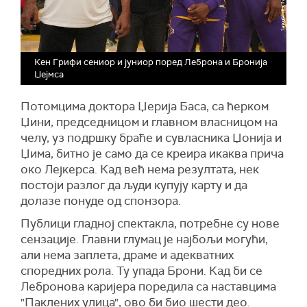
Кен Грифи сениор и јуниор поред Леброна и Бронија
Џејмса
Потомцима доктора Џерија Баса, са ћерком
Џини, председницом и главном власницом на
челу, уз подршку браће и сувласника Џонија и
Џима, битно је само да се креира икаква прича
око Лејкерса. Кад већ нема резултата, нек
постоји разлог да људи купују карту и да
долазе понуде од спонзора.
Публици гладној спектакла, потребне су нове
сензације. Главни глумац је најбољи могући,
али нема заплета, драме и адекватних
споредних рола. Ту упада Брони. Кад би се
Лебронова каријера поредила са наставцима
"Паклених улица", ово би био шести део.