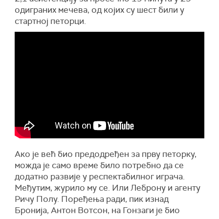
одиграних мечева, од којих су шест били у
стартној петорци.
Ако је већ био предодређен за прву петорку,
можда је само време било потребно да се
додатно развије у респектабилног играча.
Међутим, журило му се. Или Леброну и агенту
Ричу Полу. Поређења ради, пик изнад
Бронија, Антон Вотсон, на Гонзаги је био