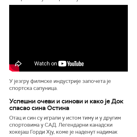
У језгру филмске индустрије започета је
спортска сапуница.
Успешни очеви и синови и како је Док
спасао сина Остина
Отац и син су играли у истом тиму и у другим
спортовима у САД. Легендарни канадски
хокејаш Горди Хју, коме је наденут надимак