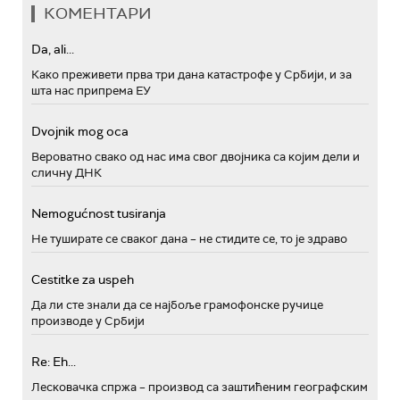
КОМЕНТАРИ
Da, ali...
Како преживети прва три дана катастрофе у Србији, и за
шта нас припрема ЕУ
Dvojnik mog oca
Вероватно свако од нас има свог двојника са којим дели и
сличну ДНК
Nemogućnost tusiranja
Не туширате се сваког дана – не стидите се, то је здраво
Cestitke za uspeh
Да ли сте знали да се најбоље грамофонске ручице
производе у Србији
Re: Eh...
Лесковачка спржа – производ са заштићеним географским