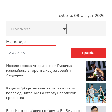
субота, 08. август 2026.
Прогноза
Најновије
Испале српска Американка и Рускиња –
изненађења у Торонту, крај за Јовић и
Андрејеву
Кадети Србије одлично почели па стали –
пораз од Литваније на старту Европског
првенства
Енес Кантер најавио пријаву за ВНБА драфт