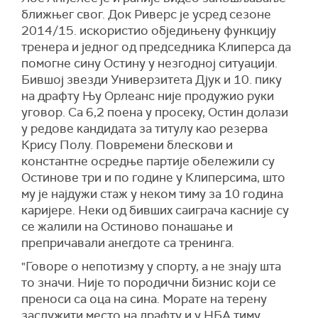
ближњег свог. Док Риверс je усред сезоне
2014/15. искористио обједињену функцију
тренера и једног од председника Клиперса да
помогне сину Остину у незгодној ситуацији.
Бившој звезди Универзитета Дјук и 10. пику
на драфту Њу Орлеанс није продужио руки
уговор. Са 6,2 поена у просеку, Остин долази
у редове кандидата за титулу као резерва
Крису Полу. Повремени блескови и
константне осредње партије обележили су
Остинове три и по године у Клиперсима, што
му је најдужи стаж у неком тиму за 10 година
каријере. Неки од бивших саиграча касније су
се жалили на Остиново понашање и
препричавали анегдоте са тренинга.
"Говоре о непотизму у спорту, а не знају шта
то значи. Није то породични бизнис који се
преноси са оца на сина. Морате на терену
заслужити место на драфту и у НБА тиму.