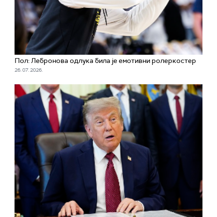
Пол: Лебронова одлука била је емотивни ролеркостер
26. 07. 2026.