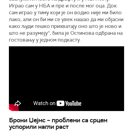
Играо сам у НБА и пре и после мог оца. Док
сам играо у тиму који је он водио није ми било
лако, али он би ми се увек нашао да ми објасни
како људи тешко прихватају оно што је ново и
што не разумеју“, била је Остинова одбрана на
гостовању у једном подкасту.
Брони Џејмс – проблеми са срцем
успорили нагли раст