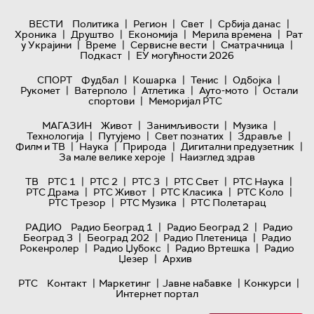
|
|
|
|
ВЕСТИ
Политика
Регион
Свет
Србија данас
|
|
|
|
Хроника
Друштво
Економија
Мерила времена
Рат
|
|
|
|
у Украјини
Време
Сервисне вести
Сматрачница
|
Подкаст
ЕУ могућности 2026
|
|
|
|
СПОРТ
Фудбал
Кошарка
Тенис
Одбојка
|
|
|
|
Рукомет
Ватерполо
Атлетика
Ауто-мото
Остали
|
спортови
Меморијал РТС
|
|
|
МАГАЗИН
Живот
Занимљивости
Музика
|
|
|
|
Технологијa
Путујемо
Свет познатих
Здравље
|
|
|
|
Филм и ТВ
Наука
Природа
Дигитални предузетник
|
За мале велике хероје
Наизглед здрав
|
|
|
|
|
ТВ
РТС 1
РТС 2
РТС 3
РТС Свет
РТС Наука
|
|
|
|
РТС Драма
РТС Живот
РТС Класика
РТС Коло
|
|
РТС Трезор
РТС Музика
РТС Полетарац
|
|
РАДИО
Радио Београд 1
Радио Београд 2
Радио
|
|
|
Београд 3
Београд 202
Радио Плетеница
Радио
|
|
|
Рокенролер
Радио Џубокс
Радио Вртешка
Радио
|
Џезер
Архив
|
|
|
|
РТС
Контакт
Маркетинг
Јавне набавке
Конкурси
Интернет портал