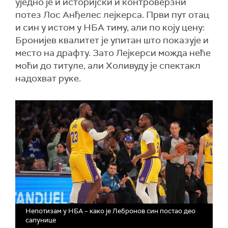
уједно је и историјски и контроверзни
потез Лос Анђелес лејкерса. Први пут отац
и син у истом у НБА тиму, али по коју цену:
Бронијев квалитет је упитан што показује и
место на драфту. Зато Лејкерси можда неће
моћи до титуле, али Холивуду је спектакл
надохват руке.
Непотизам у НБА – како је Лебронов син постао део
сапунице