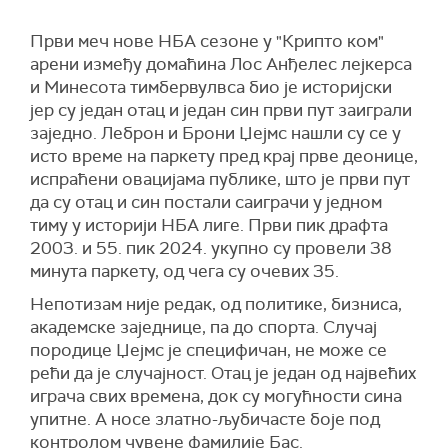
Први меч нове НБА сезоне у "Крипто ком"
арени између домаћина Лос Анђелес лејкерса
и Минесота тимбервулвса био је историјски
јер су један отац и један син први пут заиграли
заједно. Леброн и Брони Џејмс нашли су се у
исто време на паркету пред крај прве деонице,
испраћени овацијама публике, што је први пут
да су отац и син постали саиграчи у једном
тиму у историји НБА лиге. Први пик драфта
2003. и 55. пик 2024. укупно су провели 38
минута паркету, од чега су очевих 35.
Непотизам није редак, од политике, бизниса,
академске заједнице, па до спорта. Случај
породице Џејмс је специфичан, не може се
рећи да је случајност. Отац је један од највећих
играча свих времена, док су могућности сина
упитне. А носе златно-љубичасте боје под
контролом чувене фамилије Бас.