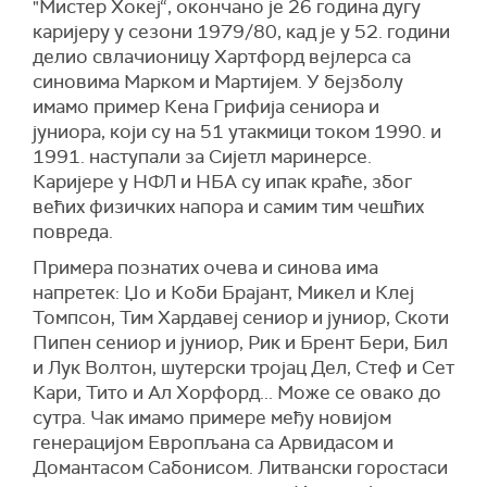
"Мистер Хокеј“, окончано је 26 година дугу
каријеру у сезони 1979/80, кад је у 52. години
делио свлачионицу Хартфорд вејлерса са
синовима Марком и Мартијем. У бејзболу
имамо пример Кена Грифија сениора и
јуниора, који су на 51 утакмици током 1990. и
1991. наступали за Сијетл маринерсе.
Каријере у НФЛ и НБА су ипак краће, због
већих физичких напора и самим тим чешћих
повреда.
Примера познатих очева и синова има
напретек: Џо и Коби Брајант, Микел и Клеј
Томпсон, Тим Хардавеј сениор и јуниор, Скоти
Пипен сениор и јуниор, Рик и Брент Бери, Бил
и Лук Волтон, шутерски тројац Дел, Стеф и Сет
Кари, Тито и Ал Хорфорд... Може се овако до
сутра. Чак имамо примере међу новијом
генерацијом Европљана са Арвидасом и
Домантасом Сабонисом. Литвански горостаси