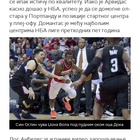
се ипак истичу по квалитету. Иако је Арвидас
касно дошао у НБА, успео је да се домогне ол-
стара у Портланду и позиције стартног центра
у плеј-офу. Домантас је међу најбољим
центрима НБА лиге претходних пет година.
Син Остин чува Џона Вола под пудним оком оца Дока
Лос Анђелес је и раније видео запошљавање