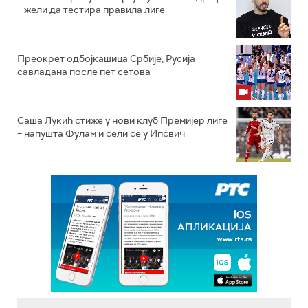
– жели да тестира правила лиге
Преокрет одбојкашица Србије, Русија
савладана после пет сетова
Саша Лукић стиже у нови клуб Премијер лиге
– напушта Фулам и сели се у Ипсвич