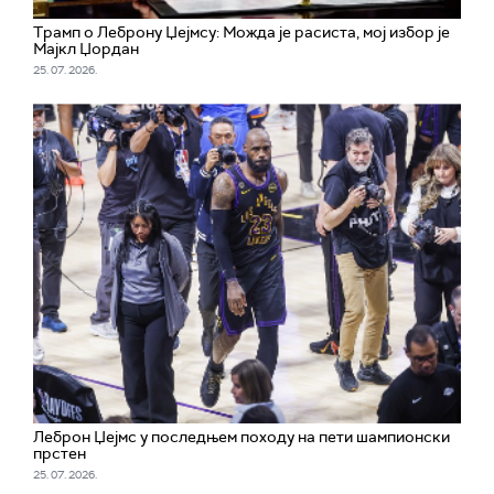
Трамп о Леброну Џејмсу: Можда је расиста, мој избор је
Мајкл Џордан
25. 07. 2026.
Леброн Џејмс у последњем походу на пети шампионски
прстен
25. 07. 2026.