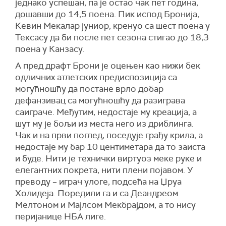
једнако успешан, па је остао чак пет година,
дошавши до 14,5 поена. Пик испод Бронија,
Кевин Мекалар јуниор, кренуо са шест поена у
Тексасу да би после пет сезона стигао до 18,3
поена у Канзасу.
А пред драфт Брони је оцењен као нижи бек
одличних атлетских предиспозиција са
могућношћу да постане врло добар
дефанзивац са могућношћу да разиграва
саиграче. Међутим, недостаје му креација, а
шут му је бољи из места него из дриблинга.
Чак и на први поглед, поседује грађу крила, а
недостаје му бар 10 центиметара да то заиста
и буде. Нити је технички виртуоз меке руке и
елегантних покрета, нити плени појавом. У
преводу – играч улоге, подсећа на Џруа
Холидеја. Поредили га и са Деандреом
Мелтоном и Мајлсом Мекбрајдом, а то нису
перијанице НБА лиге.