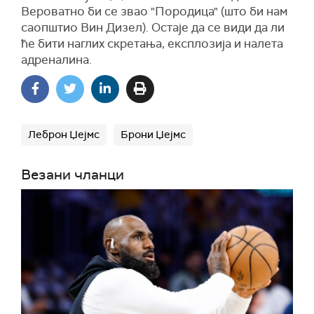
Вероватно би се звао "Породица" (што би нам
саопштио Вин Дизел). Остаје да се види да ли
ће бити наглих скретања, експлозија и налета
адреналина.
Леброн Џејмс
Брони Џејмс
Везани чланци