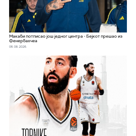
Макаби потписао још једног центра - Бејкот прешао из
Фенербахчеа
06. 08. 2026.