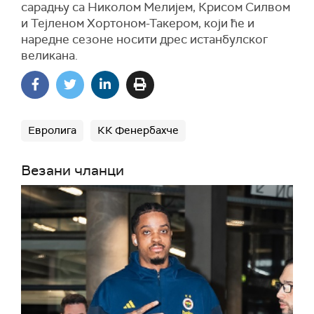
сарадњу са Николом Мелијем, Крисом Силвом
и Тејленом Хортоном-Такером, који ће и
наредне сезоне носити дрес истанбулског
великана.
Евролига
КК Фенербахче
Везани чланци