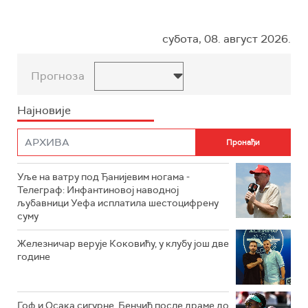
субота, 08. август 2026.
Прогноза
Најновије
Уље на ватру под Ђанијевим ногама -
Телеграф: Инфантиновој наводној
љубавници Уефа исплатила шестоцифрену
суму
Железничар верује Коковићу, у клубу још две
године
Гоф и Осака сигурне, Бенчић после драме до