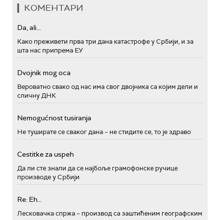
КОМЕНТАРИ
Da, ali...
Како преживети прва три дана катастрофе у Србији, и за
шта нас припрема ЕУ
Dvojnik mog oca
Вероватно свако од нас има свог двојника са којим дели и
сличну ДНК
Nemogućnost tusiranja
Не туширате се сваког дана – не стидите се, то је здраво
Cestitke za uspeh
Да ли сте знали да се најбоље грамофонске ручице
производе у Србији
Re: Eh...
Лесковачка спржа – производ са заштићеним географским