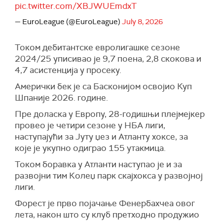
pic.twitter.com/XBJWUEmdxT
— EuroLeague (@EuroLeague)
July 8, 2026
Током дебитантске евролигашке сезоне
2024/25 уписивао је 9,7 поена, 2,8 скокова и
4,7 асистенција у просеку.
Амерички бек је са Басконијом освојио Куп
Шпаније 2026. године.
Пре доласка у Европу, 28-годишњи плејмејкер
провео је четири сезоне у НБА лиги,
наступајући за Јуту џез и Атланту хоксе, за
које је укупно одиграо 155 утакмица.
Током боравка у Атланти наступао је и за
развојни тим Колеџ парк скајхокса у развојној
лиги.
Форест је прво појачање Фенербахчеа овог
лета, након што су клуб претходно продужио