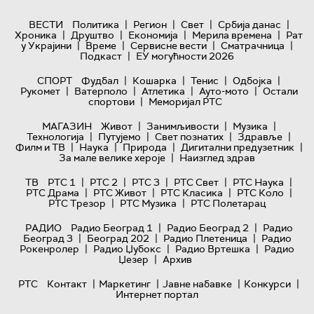
|
|
|
|
ВЕСТИ
Политика
Регион
Свет
Србија данас
|
|
|
|
Хроника
Друштво
Економија
Мерила времена
Рат
|
|
|
|
у Украјини
Време
Сервисне вести
Сматрачница
|
Подкаст
ЕУ могућности 2026
|
|
|
|
СПОРТ
Фудбал
Кошарка
Тенис
Одбојка
|
|
|
|
Рукомет
Ватерполо
Атлетика
Ауто-мото
Остали
|
спортови
Меморијал РТС
|
|
|
МАГАЗИН
Живот
Занимљивости
Музика
|
|
|
|
Технологијa
Путујемо
Свет познатих
Здравље
|
|
|
|
Филм и ТВ
Наука
Природа
Дигитални предузетник
|
За мале велике хероје
Наизглед здрав
|
|
|
|
|
ТВ
РТС 1
РТС 2
РТС 3
РТС Свет
РТС Наука
|
|
|
|
РТС Драма
РТС Живот
РТС Класика
РТС Коло
|
|
РТС Трезор
РТС Музика
РТС Полетарац
|
|
РАДИО
Радио Београд 1
Радио Београд 2
Радио
|
|
|
Београд 3
Београд 202
Радио Плетеница
Радио
|
|
|
Рокенролер
Радио Џубокс
Радио Вртешка
Радио
|
Џезер
Архив
|
|
|
|
РТС
Контакт
Маркетинг
Јавне набавке
Конкурси
Интернет портал