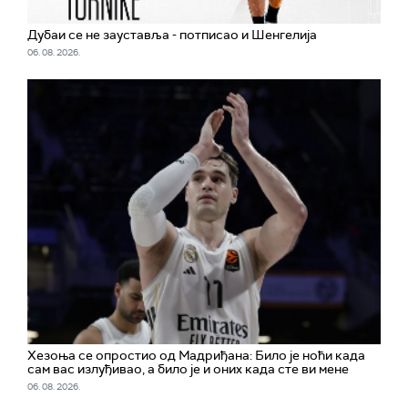
Дубаи се не зауставља - потписао и Шенгелија
06. 08. 2026.
Хезоња се опростио од Мадриђана: Било је ноћи када
сам вас излуђивао, а било је и оних када сте ви мене
06. 08. 2026.