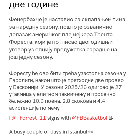
две године
Фенербахче је наставио са склапањем тима
за наредну сезону, пошто је озваничио
долазак америчког плејмејкера Трента
Фореста, који је потписао двогодишњи
уговор уз опцију продужетка сарадње на
још једну сезону.
Форесту ће ово бити трећа узастопна сезона у
Евролиги, након што је претходне две провео
у Басконији. У сезони 2025/26 одиграо је 27
утакмица у елитном такмичењу и просечно
бележио 10,9 поена, 2,8 скокова и 4,4
асистенције по мечу.
I
@TForrest_11
signs with
@FBBasketbol
📝
A busy couple of days in Istanbul 👀