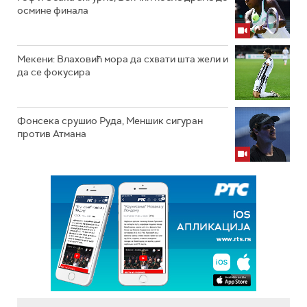
осмине финала
Мекени: Влаховић мора да схвати шта жели и
да се фокусира
Фонсека срушио Руда, Меншик сигуран
против Атмана