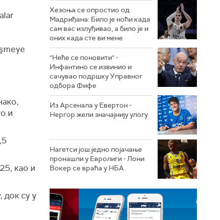
Хезоња се опростио од
alar
Мадриђана: Било је ноћи када
сам вас излуђивао, а било је и
оних када сте ви мене
leşmeye
"Неће се поновити" -
Инфантино се извинио и
сачувао подршку Управног
одбора Фифе
нако,
Из Арсенала у Евертон -
то и
Нергор жели значајнију улогу
,5
Нагетси још једно појачање
пронашли у Евролиги - Лони
25, као и
Вокер се враћа у НБА
 док су у