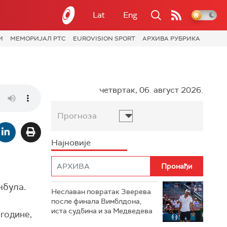
Lat
Eng
И
МЕМОРИЈАЛ РТС
EUROVISION SPORT
АРХИВА РУБРИКА
четвртак, 06. август 2026.
Прогноза
Најновије
нбула.
Неславан повратак Зверева
после финала Вимблдона,
иста судбина и за Медведева
 године,