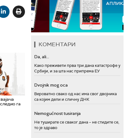
КОМЕНТАРИ
Da, ali...
Како преживети прва три дана катастрофе у
Србији, и за шта нас припрема ЕУ
Dvojnik mog oca
Вероватно свако од нас има свог двојника
свајача
са којим дели и сличну ДНК
следио га
Nemogućnost tusiranja
Не туширате се сваког дана – не стидите се,
то је здраво