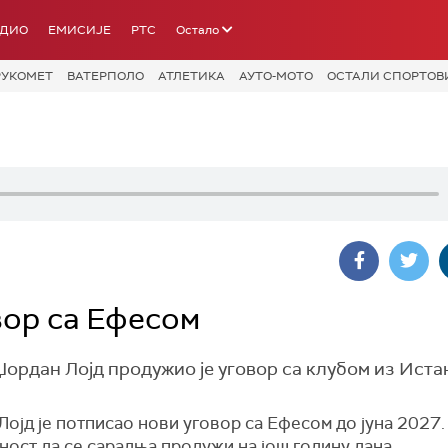
АДИО
ЕМИСИЈЕ
РТС
Остало
РУКОМЕТ
ВАТЕРПОЛО
АТЛЕТИКА
АУТО-МОТО
ОСТАЛИ СПОРТОВ
вор са Ефесом
рдан Лојд продужио је уговор са клубом из Иста
ојд је потписао нови уговор са Ефесом до јуна 2027.
ност да се сарадња продужи на још годину дана.