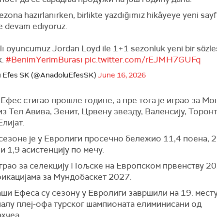
ezona hazırlanırken, birlikte yazdığımız hikâyeye yeni sayf
 devam ediyoruz.
ılı oyuncumuz Jordan Loyd ile 1+1 sezonluk yeni bir söz
k.
#BenimYerimBurası
pic.twitter.com/rEJMH7GUFq
u Efes SK (@AnadoluEfesSK)
June 16, 2026
у Ефес стигао прошле године, а пре тога је играо за Мо
з Тел Авива, Зенит, Црвену звезду, Валенсију, Торон
лијат.
сезоне је у Евролиги просечно бележио 11,4 поена, 2
и 1,9 асистенцију по мечу.
играо за селекцију Пољске на Европском првенству 20
фикацијама за Мундобаскет 2027.
и Ефеса су сезону у Евролиги завршили на 19. месту,
алу плеј-офа турског шампионата елиминисани од
хчеа.