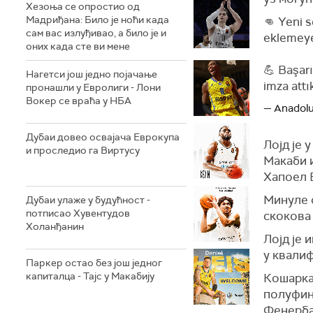
Хезоња се опростио од
Мадриђана: Било је ноћи када
👊 Yeni s
сам вас излуђивао, а било је и
eklemeye
оних када сте ви мене
💪 Başar
Нагетси још једно појачање
imza attı
пронашли у Евролиги - Лони
Вокер се враћа у НБА
— Anadol
Дубаи довео освајача Еврокупа
Лојд је 
и проследио га Виртусу
Макаби и
Хапоел Е
Минуле 
Дубаи улаже у будућност -
потписао Хувентудов
скокова 
Холанђанин
Лојд је 
у квали
Паркер остао без још једног
капиталца - Тајс у Макабију
Кошаркаш
полуфин
Фенерба