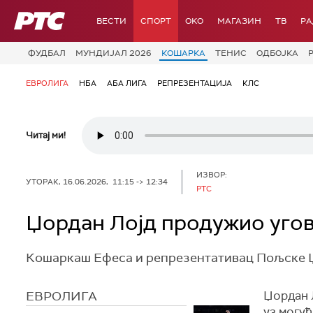
РТС
ВЕСТИ
СПОРТ
OKO
МАГАЗИН
ТВ
Р
ФУДБАЛ
МУНДИЈАЛ 2026
КОШАРКА
ТЕНИС
ОДБОЈКА
ЕВРОЛИГА
НБА
АБА ЛИГА
РЕПРЕЗЕНТАЦИЈА
КЛС
Читај ми!
ИЗВОР:
УТОРАК, 16.06.2026, 11:15 -> 12:34
РТС
Џордан Лојд продужио уго
Кошаркаш Ефеса и репрезентативац Пољске Џо
ЕВРОЛИГА
Џордан Л
уз могућ