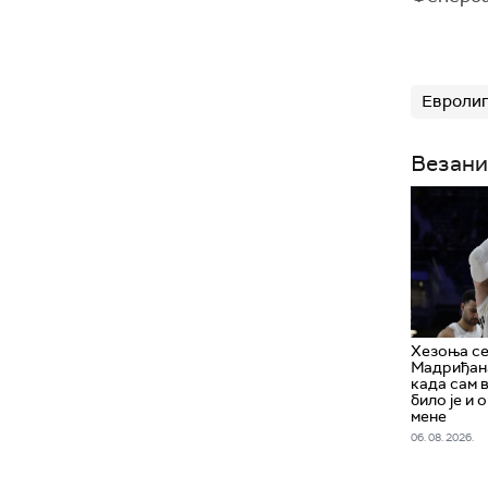
Евролиг
Везани
Хезоња се
Мадриђана
када сам в
било је и 
мене
06. 08. 2026.