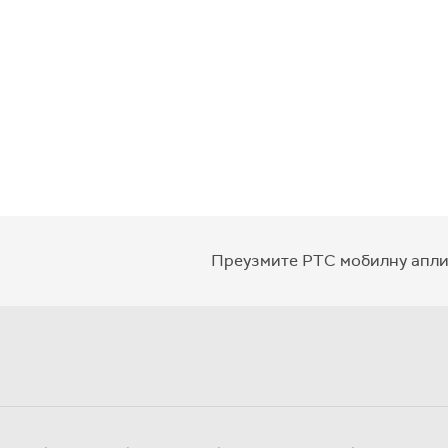
Преузмите РТС мобилну апли