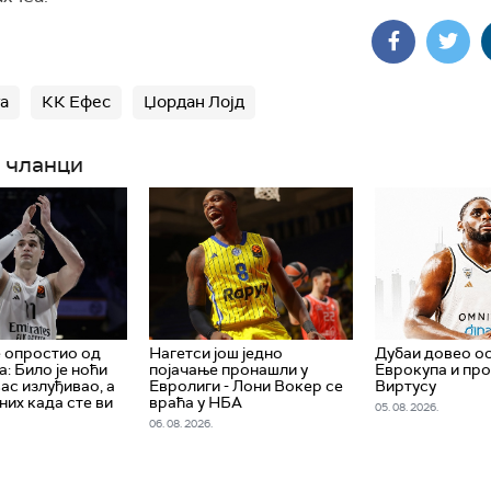
а
КК Ефес
Џордан Лојд
 чланци
 опростио од
Нагетси још једно
Дубаи довео о
: Било је ноћи
појачање пронашли у
Еврокупа и про
ас излуђивао, а
Евролиги - Лони Вокер се
Виртусу
оних када сте ви
враћа у НБА
05. 08. 2026.
06. 08. 2026.