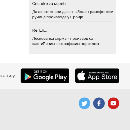
Cestitke za uspeh
Да ли сте знали да се најбоље грамофонске
ручице производе у Србији
Re: Eh...
Лесковачка спржа – производ са
заштићеним географским пореклом
кацију