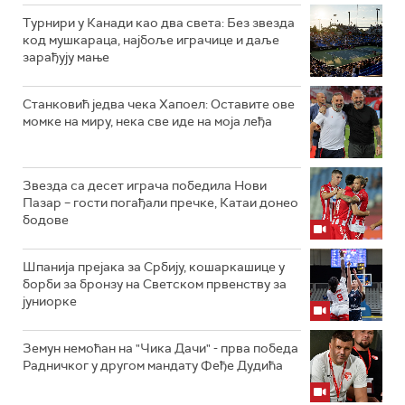
Турнири у Канади као два света: Без звезда
код мушкараца, најбоље играчице и даље
зарађују мање
Станковић једва чека Хапоел: Оставите ове
момке на миру, нека све иде на моја леђа
Звезда са десет играча победила Нови
Пазар – гости погађали пречке, Катаи донео
бодове
Шпанија прејакa за Србију, кошаркашице у
борби за бронзу на Светском првенству за
јуниорке
Земун немоћан на "Чика Дачи" - прва победа
Радничког у другом мандату Феђе Дудића