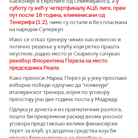
Басконије и Евролиге од Олимпијакоса, а
у
суботу су већ у четвртфиналу АЦБ лиге, први
пут после 18 година,
елиминисани од
Тенерифа (1:2)
, чиме су остали и без пласмана
на наредни Суперкуп.
Иако се отказ тренеру чинио као извесно и
логично решење у клубу који ретко прашта
неуспехе, радно место је Скариолу сачувао
реизбор Флорентина Переза на место
председника Реала
.
Како преноси
Марка
, Перез је у јеку прославе
изборне победе одлучио да "помилује"
италијанског тренера, којем по уговору
преостају још две године посла у Мадриду.
Одлука је донета и из прагматичних разлога,
пошто би превремени раскид веома уносног
уговора представљао велики финансијски
терет за клуб, уз додатна средства која би
морала бити издвојена за довођење