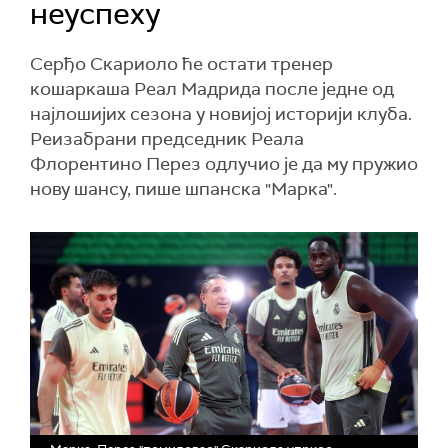
неуспеху
Серђо Скариоло ће остати тренер
кошаркаша Реал Мадрида после једне од
најлошијих сезона у новијој историји клуба.
Реизабрани председник Реала
Флорентино Перез одлучио је да му пружио
нову шансу, пише шпанска "Марка".