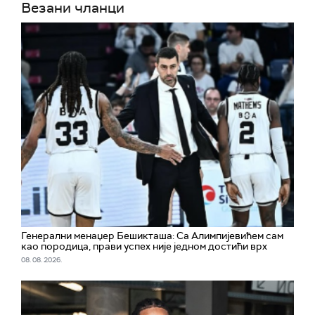
Везани чланци
Генерални менаџер Бешикташа: Са Алимпијевићем сам
као породица, прави успех није једном достићи врх
08. 08. 2026.