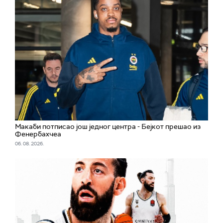
Макаби потписао још једног центра - Бејкот прешао из
Фенербахчеа
06. 08. 2026.