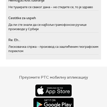
Nemogućnost tusiranja
Не туширате се сваког дана – не стидите се, то је здраво
Cestitke za uspeh
Да ли сте знали да се најбоље грамофонске ручице
производе у Србији
Re: Eh...
Лесковачка спржа – производ са заштићеним географским
пореклом
Преузмите РТС мобилну апликацију