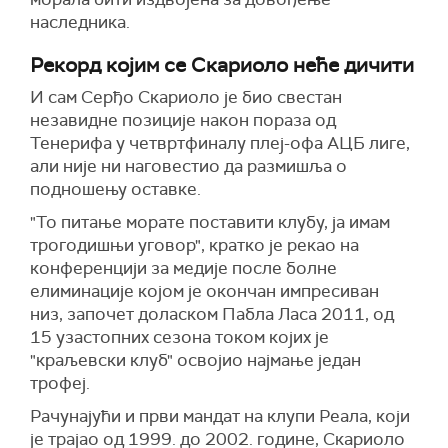
наследника.
Рекорд којим се Скариоло неће дичити
И сам Серђо Скариоло је био свестан
незавидне позиције након пораза од
Тенерифа у четвртфиналу плеј-офа АЦБ лиге,
али није ни наговестио да размишља о
подношењу оставке.
"То питање морате поставити клубу, ја имам
трогодишњи уговор", кратко је рекао на
конференцији за медије после болне
елиминације којом је окончан импресиван
низ, започет доласком Пабла Ласа 2011, од
15 узастопних сезона током којих је
"краљевски клуб" освојио најмање један
трофеј.
Рачунајући и први мандат на клупи Реала, који
је трајао од 1999. до 2002. године, Скариоло