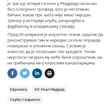
је три од четири сезоне у Мадриду окончао
без освојеног трофеја, што је негативан
биланс какав пре њега није имао ниједан
тренер у историји клуба, рачунајући и
фудбалску и кошаркашку секцију.
Пред Италијаном је изузетно тежак задатак да
реконструише тим и наредне сезоне оправда
поверење и уложени новац. Сасвим је
извесно да је потрошио све кредите. Нови
неуспеси сигурно му неће бити опроштени, ни
на трибинама ни у клупским канцеларијама.
Евролига
КК Реал Мадрид
Серђо Скариоло