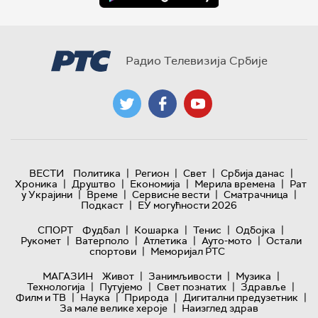
Радио Телевизија Србије
|
|
|
|
ВЕСТИ
Политика
Регион
Свет
Србија данас
|
|
|
|
Хроника
Друштво
Економија
Мерила времена
Рат
|
|
|
|
у Украјини
Време
Сервисне вести
Сматрачница
|
Подкаст
ЕУ могућности 2026
|
|
|
|
СПОРТ
Фудбал
Кошарка
Тенис
Одбојка
|
|
|
|
Рукомет
Ватерполо
Атлетика
Ауто-мото
Остали
|
спортови
Меморијал РТС
|
|
|
МАГАЗИН
Живот
Занимљивости
Музика
|
|
|
|
Технологијa
Путујемо
Свет познатих
Здравље
|
|
|
|
Филм и ТВ
Наука
Природа
Дигитални предузетник
|
За мале велике хероје
Наизглед здрав