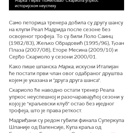
Марка: Перез "помиловао" Скариола упркос
историјском неуспеху
Само петорица тренера добила су другу шансу
на клупи Реал Мадрида после сезоне без
освојеног трофеја. То су били Лоло Саинц
(1982/83), Жељко Обрадовић (1995/96), Ђоан
Плаза (2007/08), Еторе Месина (2009/10) и
Серђо Скариоло у сезони 2000/01.
Како пише шпанска
Марка
, искусни Италијан
ће постати први члан овог одабраног друштва
којем је указана и "друга друга шанса".
Скариоло ће наводно остати тренер Реала
упркос неуспешној и разочаравајућој сезони у
којој је "краљевски клуб" остао без иједног
трофеја, што је права реткост.
Мадриђани су редом губили финала Суперкупа
Шпаније од Валенсије, Купа краља од