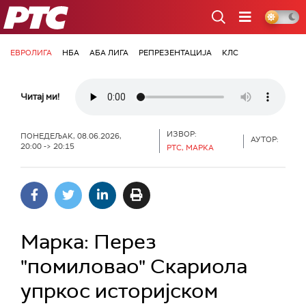
РТС
ЕВРОЛИГА
НБА
АБА ЛИГА
РЕПРЕЗЕНТАЦИЈА
КЛС
Читај ми!
ИЗВОР:
ПОНЕДЕЉАК, 08.06.2026,
АУТОР:
20:00 -> 20:15
РТС, МАРКА
Марка: Перез
"помиловао" Скариола
упркос историјском