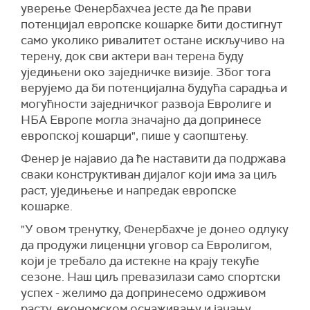
уверење Фенербахчеа јесте да ће прави
потенцијал европске кошарке бити достигнут
само уколико ривалитет остане искључиво на
терену, док сви актери ван терена буду
уједињени око заједничке визије. Због тога
верујемо да би потенцијална будућа сарадња и
могућности заједничког развоја Евролиге и
НБА Европе могла значајно да допринесе
европској кошарци", пише у саопштењу.
Фенер је најавио да ће наставити да подржава
сваки конструктиван дијалог који има за циљ
раст, уједињење и напредак европске
кошарке.
"У овом тренутку, Фенербахче је донео одлуку
да продужи лиценцни уговор са Евролигом,
који је требало да истекне на крају текуће
сезоне. Наш циљ превазилази само спортски
успех - желимо да допринесемо одрживом
расту, економском оснаживању и јачању