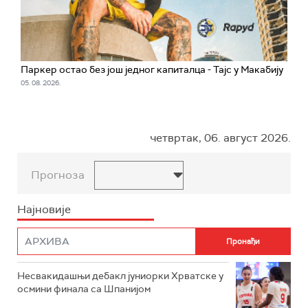
Паркер остао без још једног капиталца - Тајс у Макабију
05. 08. 2026.
четвртак, 06. август 2026.
Прогноза
Најновије
Несвакидашњи дебакл јуниорки Хрватске у
осмини финала са Шпанијом