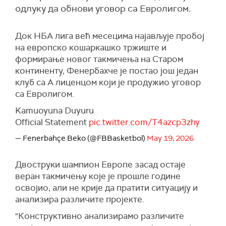
одлуку да обнови уговор са Евролигом.
Док НБА лига већ месецима најављује пробој
на европско кошаркашко тржиште и
формирање новог такмичења на Старом
континенту, Фенербахче је постао још један
клуб са А лиценцом који је продужио уговор
са Евролигом.
Kamuoyuna Duyuru
Official Statement
pic.twitter.com/T4azcp3zhy
— Fenerbahçe Beko (@FBBasketbol)
May 19, 2026
Двоструки шампион Европе засад остаје
веран такмичењу које је прошле године
освојио, али не крије да пратити ситуацију и
анализира различите пројекте.
"Конструктивно анализирамо различите