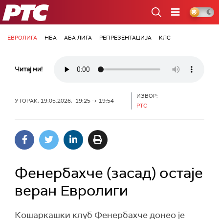
РТС
ЕВРОЛИГА
НБА
АБА ЛИГА
РЕПРЕЗЕНТАЦИЈА
КЛС
Читај ми!
ИЗВОР:
УТОРАК, 19.05.2026, 19:25 -> 19:54
РТС
Фенербахче (засад) остаје
веран Евролиги
Кошаркашки клуб Фенербахче донео је