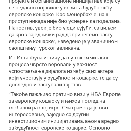
пројекте и организационе иницијативе које су
се недавно појавиле у вези са будућношћу
европске кошарке. Као Фенербахче, наш
приступ никада није био усмерен ка поделама.
Напротив, увек је био уједињујући, са циљем
да кроз заједнички рад допринесемо расту
европске кошарке", наведено је у званичном
саопштењу турског великана.
Из Истанбула истичу да су током читавог
процеса чврсто веровали у важност
успостављања дијалога између свих актера
који учествују у будућности кошарке, те да су
доследно и заступали тај став.
"Такође пажљиво пратимо визију НБА Европе
за европску кошарку и њихов поглед на
глобални развој игре. Сматрамо да је ово
интересовање, заједно са другим
инвестиционим иницијативама, веома вредно
за будућност европске кошарке. Основно