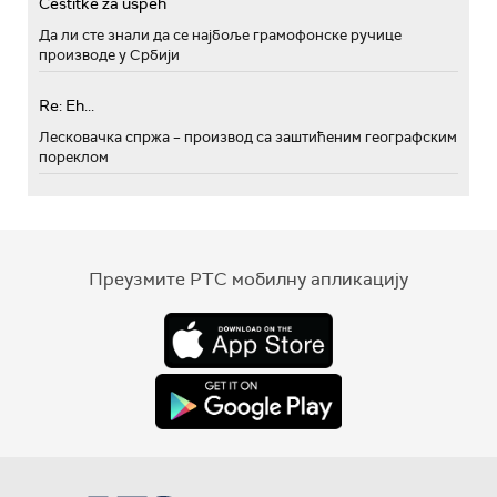
Cestitke za uspeh
Да ли сте знали да се најбоље грамофонске ручице
производе у Србији
Re: Eh...
Лесковачка спржа – производ са заштићеним географским
пореклом
Преузмите РТС мобилну апликацију