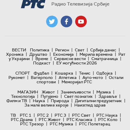
Радио Телевизија Србије
|
|
|
|
ВЕСТИ
Политика
Регион
Свет
Србија данас
|
|
|
|
Хроника
Друштво
Економија
Мерила времена
Рат
|
|
|
|
у Украјини
Време
Сервисне вести
Сматрачница
|
Подкаст
ЕУ могућности 2026
|
|
|
|
СПОРТ
Фудбал
Кошарка
Тенис
Одбојка
|
|
|
|
Рукомет
Ватерполо
Атлетика
Ауто-мото
Остали
|
спортови
Меморијал РТС
|
|
|
МАГАЗИН
Живот
Занимљивости
Музика
|
|
|
|
Технологијa
Путујемо
Свет познатих
Здравље
|
|
|
|
Филм и ТВ
Наука
Природа
Дигитални предузетник
|
За мале велике хероје
Наизглед здрав
|
|
|
|
|
ТВ
РТС 1
РТС 2
РТС 3
РТС Свет
РТС Наука
|
|
|
|
РТС Драма
РТС Живот
РТС Класика
РТС Коло
|
|
РТС Трезор
РТС Музика
РТС Полетарац