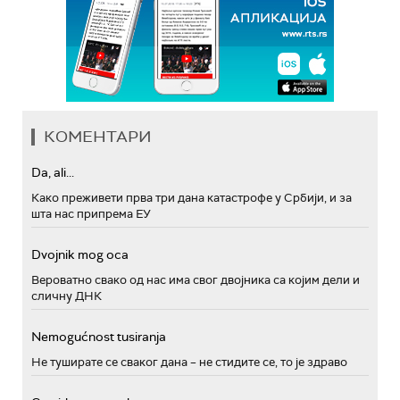
КОМЕНТАРИ
Da, ali...
Како преживети прва три дана катастрофе у Србији, и за
шта нас припрема ЕУ
Dvojnik mog oca
Вероватно свако од нас има свог двојника са којим дели и
сличну ДНК
Nemogućnost tusiranja
Не туширате се сваког дана – не стидите се, то је здраво