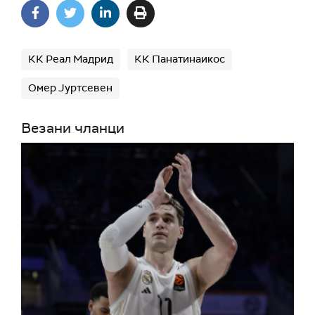
КК Реал Мадрид
КК Панатинаикос
Омер Јуртсевен
Везани чланци