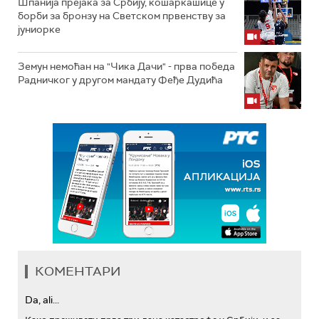
Шпанија прејакa за Србију, кошаркашице у
борби за бронзу на Светском првенству за
јуниорке
Земун немоћан на "Чика Дачи" - прва победа
Радничког у другом мандату Феђе Дудића
КОМЕНТАРИ
Da, ali...