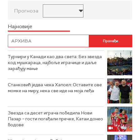
Прогноза
Најновије
Турнири у Канади као два света: Без звезда
код мушкараца, најбоље играчице и даље
зарађују мање
Станковић једва чека Хапоел: Оставите ове
момке на миру, нека све иде на моја леђа
Звезда са десет играча победила Нови
Пазар – гости погађали пречке, Катаи донео
бодове