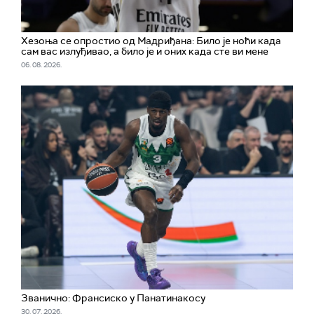
Хезоња се опростио од Мадриђана: Било је ноћи када
сам вас излуђивао, а било је и оних када сте ви мене
06. 08. 2026.
Званично: Франсиско у Панатинакосу
30. 07. 2026.