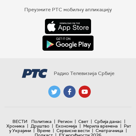
Преузмите РТС мобилну апликацију
Радио Телевизија Србије
|
|
|
|
ВЕСТИ
Политика
Регион
Свет
Србија данас
|
|
|
|
Хроника
Друштво
Економија
Мерила времена
Рат
|
|
|
|
у Украјини
Време
Сервисне вести
Сматрачница
|
Подкаст
ЕУ могућности 2026