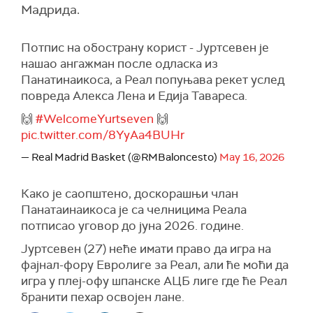
Мадрида.
Потпис на обострану корист - Јуртсевен је
нашао ангажман после одласка из
Панатинаикоса, а Реал попуњава рекет услед
повреда Алекса Лена и Едија Тавареса.
🙌
#WelcomeYurtseven
🙌
pic.twitter.com/8YyAa4BUHr
— Real Madrid Basket (@RMBaloncesto)
May 16, 2026
Како је саопштено, доскорашњи члан
Панатаинаикоса је са челницима Реала
потписао уговор до јуна 2026. године.
Јуртсевен (27) неће имати право да игра на
фајнал-фору Евролиге за Реал, али ће моћи да
игра у плеј-офу шпанске АЦБ лиге где ће Реал
бранити пехар освојен лане.