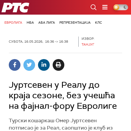
РТС
ЕВРОЛИГА
НБА
АБА ЛИГА
РЕПРЕЗЕНТАЦИЈА
КЛС
ИЗВОР:
СУБОТА, 16.05.2026, 16:36 -> 16:38
ТАНЈУГ
Јуртсевен у Реалу до
краја сезоне, без учешћа
на фајнал-фору Евролиге
Турски кошаркаш Омер Јуртсевен
потписао је за Реал, саопштио је клуб из