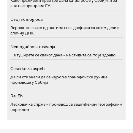
Како преживети прва три дана катастрофе у Србији, и за
шта нас припрема ЕУ
Dvojnik mog oca
Вероватно свако од нас има свог двојника са којим дели и
сличну ДНК
Nemogućnost tusiranja
Не туширате се сваког дана – не стидите се, то је здраво
Cestitke za uspeh
Да ли сте знали да се најбоље грамофонске ручице
производе у Србији
Re: Eh...
Лесковачка спржа – производ са заштићеним географским
пореклом