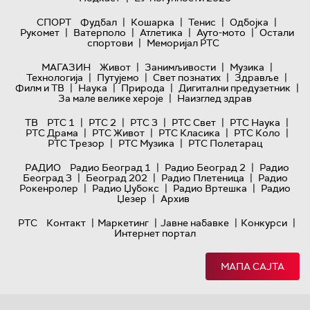
|
|
|
|
СПОРТ
Фудбал
Кошарка
Тенис
Одбојка
|
|
|
|
Рукомет
Ватерполо
Атлетика
Ауто-мото
Остали
|
спортови
Меморијал РТС
|
|
|
МАГАЗИН
Живот
Занимљивости
Музика
|
|
|
|
Технологијa
Путујемо
Свет познатих
Здравље
|
|
|
|
Филм и ТВ
Наука
Природа
Дигитални предузетник
|
За мале велике хероје
Наизглед здрав
|
|
|
|
|
ТВ
РТС 1
РТС 2
РТС 3
РТС Свет
РТС Наука
|
|
|
|
РТС Драма
РТС Живот
РТС Класика
РТС Коло
|
|
РТС Трезор
РТС Музика
РТС Полетарац
|
|
РАДИО
Радио Београд 1
Радио Београд 2
Радио
|
|
|
Београд 3
Београд 202
Радио Плетеница
Радио
|
|
|
Рокенролер
Радио Џубокс
Радио Вртешка
Радио
|
Џезер
Архив
|
|
|
|
РТС
Контакт
Маркетинг
Јавне набавке
Конкурси
Интернет портал
МАПА САЈТА