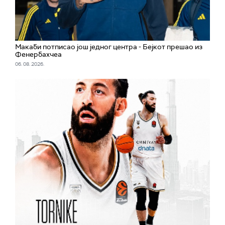
Макаби потписао још једног центра - Бејкот прешао из
Фенербахчеа
06. 08. 2026.