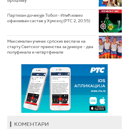
Вроцлаву
Партизан дочекује Тобол - Илић извео
офанзиван састав у Хумској (РТС 2, 20.55)
Максималан учинак српских веслача на
старту Светског првенства за јуниоре – два
полуфинала и четвртфинале
КОМЕНТАРИ