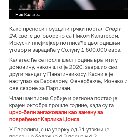
Ник Калатес
Како преноси поуздани грчки портал
Спорт
24
, све је договорено са Ником Калатесом.
Искусни плејмејкер потписаће двогодишњи
уговор и зарадиће у Солуну 1.800.000 евра.
Калатес ће се после шест година вратити у
домовину, након што је 2020. завршио свој
други мандат у Панатинаикосу. Касније је
наступао за Барселону, Фенербахче, Монако и
ове сезоне за Партизан.
Члан шампиона Србије и региона постао је
крајем октобра прошле године, када су га
црно-бели ангажовали као замену за
повређеног Карлика Џонса
.
У Евролиги је на узорку од 31 утакмице
просечно бележио 4,3 поена и 4,2