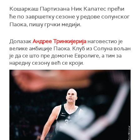
Кошаркаш Партизана Ник Калатес прећи
ће по завршетку сезоне у редове солунског
Паока, пишу грчки медији.
Долазак
Андрее Тринкијерија
наговестио је
велике амбиције Паока. Клуб из Солуна вољан
је да се што пре домогне Евролиге, а тим за
наредну сезону већ се кроји.