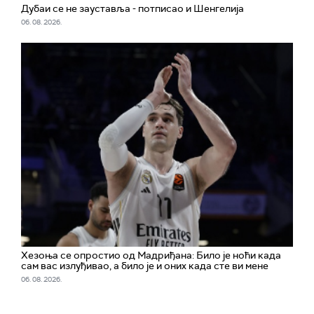
Дубаи се не зауставља - потписао и Шенгелија
06. 08. 2026.
Хезоња се опростио од Мадриђана: Било је ноћи када
сам вас излуђивао, а било је и оних када сте ви мене
06. 08. 2026.