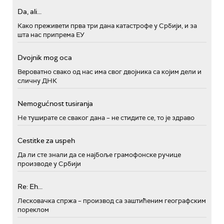
Da, ali...
Како преживети прва три дана катастрофе у Србији, и за
шта нас припрема ЕУ
Dvojnik mog oca
Вероватно свако од нас има свог двојника са којим дели и
сличну ДНК
Nemogućnost tusiranja
Не туширате се сваког дана – не стидите се, то је здраво
Cestitke za uspeh
Да ли сте знали да се најбоље грамофонске ручице
производе у Србији
Re: Eh...
Лесковачка спржа – производ са заштићеним географским
пореклом