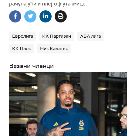
рачунајући и плеј-оф утакмице.
Евролига
КК Партизан
АБА лига
КК Паок
Ник Калатес
Везани чланци