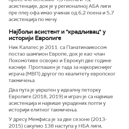
асистенције, док је у регионалној АБА лиги
пре плеј-офа имао учинак од 6,2 поена и 5,7
асистенција по мечу.
Најбољи асистент и "крадљивац" у
историји Евролиге
Ник Калатес је 2011. са Панатинаикосом
постао шампион Европе, док је као члан
Локомотиве освојио и Еврокуп две године
касније. Проглашен је тада за најкориснијег
играча (МВП) другог по квалитету европског
такмичења.
Два пута је уврштен у идеалну петорку
Евролиге (2018, 2019) и играч је са највише
асистенција и највише украдених лопти у
историји елитног такмичења.
У дресу Мемфиса је за две сезоне (2013-
2015) сакупио 138 наступа у НБА лиги,