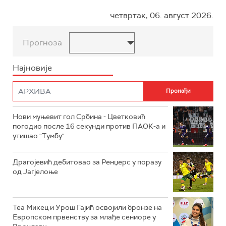
четвртак, 06. август 2026.
Прогноза
Најновије
Нови муњевит гол Србина - Цветковић
погодио после 16 секунди против ПАОК-а и
утишао "Тумбу"
Драгојевић дебитовао за Ренџерс у поразу
од Јагјелоње
Теа Микец и Урош Гајић освојили бронзе на
Европском првенству за млађе сениоре у