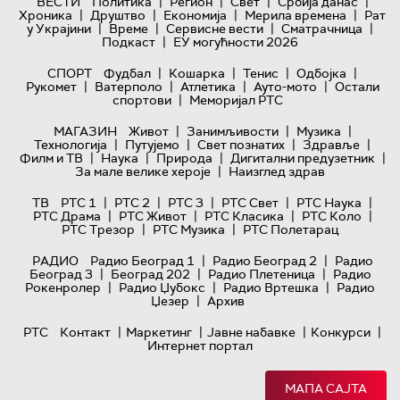
|
|
|
|
ВЕСТИ
Политика
Регион
Свет
Србија данас
|
|
|
|
Хроника
Друштво
Економија
Мерила времена
Рат
|
|
|
|
у Украјини
Време
Сервисне вести
Сматрачница
|
Подкаст
ЕУ могућности 2026
|
|
|
|
СПОРТ
Фудбал
Кошарка
Тенис
Одбојка
|
|
|
|
Рукомет
Ватерполо
Атлетика
Ауто-мото
Остали
|
спортови
Меморијал РТС
|
|
|
МАГАЗИН
Живот
Занимљивости
Музика
|
|
|
|
Технологијa
Путујемо
Свет познатих
Здравље
|
|
|
|
Филм и ТВ
Наука
Природа
Дигитални предузетник
|
За мале велике хероје
Наизглед здрав
|
|
|
|
|
ТВ
РТС 1
РТС 2
РТС 3
РТС Свет
РТС Наука
|
|
|
|
РТС Драма
РТС Живот
РТС Класика
РТС Коло
|
|
РТС Трезор
РТС Музика
РТС Полетарац
|
|
РАДИО
Радио Београд 1
Радио Београд 2
Радио
|
|
|
Београд 3
Београд 202
Радио Плетеница
Радио
|
|
|
Рокенролер
Радио Џубокс
Радио Вртешка
Радио
|
Џезер
Архив
|
|
|
|
РТС
Контакт
Маркетинг
Јавне набавке
Конкурси
Интернет портал
МАПА САЈТА