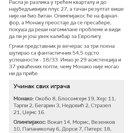
Расла је разлика у трећем кварталу и до
најубедљивијих плус 27, а тачан резултат више
није ни био битан. Олимпијакос ће на фајнал-
фор, а Монаку преостаје да се пресабере,
покуша да реши нагомилане проблеме и види
да ли је још увек калибар за Евролигу.
Грчки представник је вечерас за три поена
шутирао са фантастичних 54,5 одсто
успешности - 18/33. Имао је 29 асистенција и
37 ухваћених лопти, чему Монако није могао
ни да приђе.
Учинак свих играча
Монако:
Окобо 8, Блосомгејм 19, Хејс 11,
Тарпи 2, Бегарин 3, Недовић 2, Стразел
21, Џејмс 16.
Олимпијакос:
Вокап 14, Морис, Везенков
10, Папаниколау 6, Дорси 7, Питерс 18,