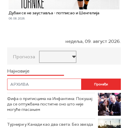
Дубаи се не зауставља - потписао и Шенгелија
06. 08. 2026.
недеља, 09. август 2026.
Прогноза
Најновије
Фифа о притисцима на Инфантина: Покушај
да се оптужбама постигне оно што није
могуће гласањем
Турнири у Канади као два света: Без звезда