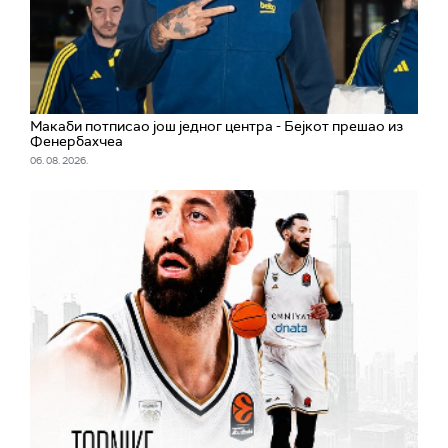
Макаби потписао још једног центра - Бејкот прешао из
Фенербахчеа
06. 08. 2026.