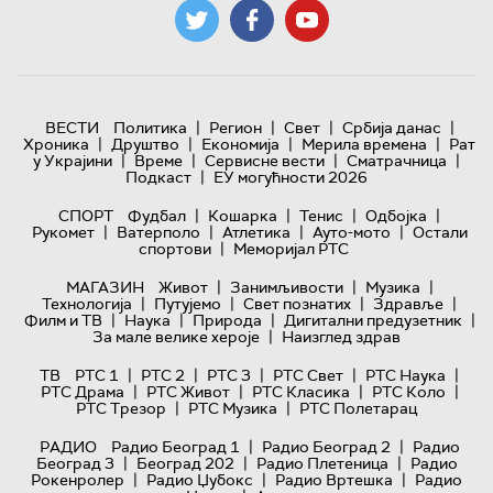
|
|
|
|
ВЕСТИ
Политика
Регион
Свет
Србија данас
|
|
|
|
Хроника
Друштво
Економија
Мерила времена
Рат
|
|
|
|
у Украјини
Време
Сервисне вести
Сматрачница
|
Подкаст
ЕУ могућности 2026
|
|
|
|
СПОРТ
Фудбал
Кошарка
Тенис
Одбојка
|
|
|
|
Рукомет
Ватерполо
Атлетика
Ауто-мото
Остали
|
спортови
Меморијал РТС
|
|
|
МАГАЗИН
Живот
Занимљивости
Музика
|
|
|
|
Технологијa
Путујемо
Свет познатих
Здравље
|
|
|
|
Филм и ТВ
Наука
Природа
Дигитални предузетник
|
За мале велике хероје
Наизглед здрав
|
|
|
|
|
ТВ
РТС 1
РТС 2
РТС 3
РТС Свет
РТС Наука
|
|
|
|
РТС Драма
РТС Живот
РТС Класика
РТС Коло
|
|
РТС Трезор
РТС Музика
РТС Полетарац
|
|
РАДИО
Радио Београд 1
Радио Београд 2
Радио
|
|
|
Београд 3
Београд 202
Радио Плетеница
Радио
|
|
|
Рокенролер
Радио Џубокс
Радио Вртешка
Радио