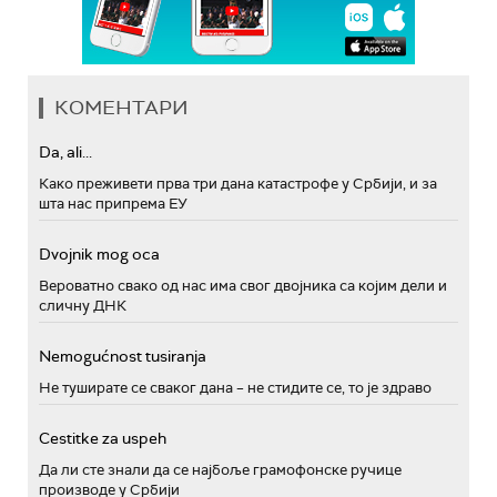
КОМЕНТАРИ
Da, ali...
Како преживети прва три дана катастрофе у Србији, и за
шта нас припрема ЕУ
Dvojnik mog oca
Вероватно свако од нас има свог двојника са којим дели и
сличну ДНК
Nemogućnost tusiranja
Не туширате се сваког дана – не стидите се, то је здраво
Cestitke za uspeh
Да ли сте знали да се најбоље грамофонске ручице
производе у Србији