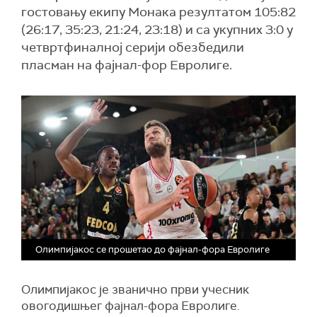
гостовању екипу Монака резултатом 105:82
(26:17, 35:23, 21:24, 23:18) и са укупних 3:0 у
четвртфиналној серији обезбедили
пласман на фајнал-фор Евролиге.
Олимпијакос се прошетао до фајнал-фора Евролиге
Олимпијакос је званично први учесник
овогодишњег фајнал-фора Евролиге.