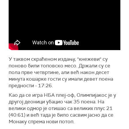
У таквом скраћеном издању, "кнежеви" су
поново били топовско месо. Држали су се
пола прве четвртине, али већ након десет
минута кошарке гости су имали девет поена
предности - 17:26.
Као да се игра НБА плеј-оф, Олимпијакос је у
другој деоници убацио чак 35 поена. На
велики одмор је отишао са великих плус 21
(40:61) и већ тада је било сасвим јасно да се
Монаку спрема нови потоп.