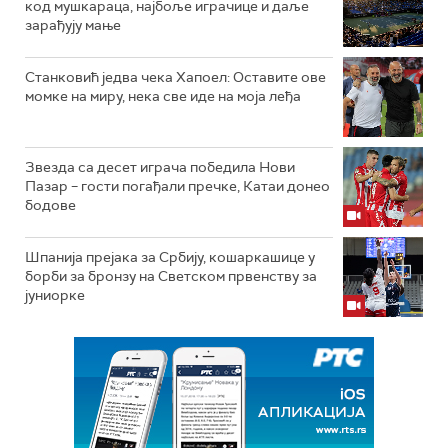
код мушкараца, најбоље играчице и даље
зарађују мање
Станковић једва чека Хапоел: Оставите ове
момке на миру, нека све иде на моја леђа
Звезда са десет играча победила Нови
Пазар – гости погађали пречке, Катаи донео
бодове
Шпанија прејакa за Србију, кошаркашице у
борби за бронзу на Светском првенству за
јуниорке