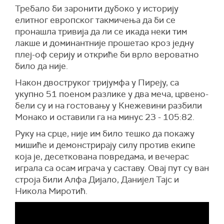
Требало би заронити дубоко у историју
елитног европског такмичења да би се
пронашла тривија да ли се икада неки тим
лакше и доминантније прошетао кроз једну
плеј-оф серију и откриће би врло вероватно
било да није.
Након двоструког тријумфа у Пиреју, са
укупно 51 поеном разлике у два меча, црвено-
бели су и на гостовању у Кнежевини разбили
Монако и оставили га на минус 23 - 105:82.
Руку на срце, није им било тешко да покажу
мишиће и демонстрирају силу против екипе
која је, десеткована повредама, и вечерас
играла са осам играча у саставу. Овај пут су ван
строја били Алфа Дијало, Данијел Тајс и
Никола Миротић.