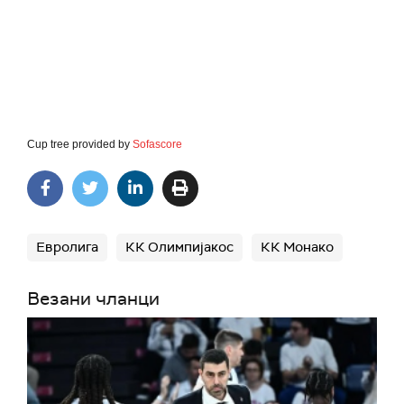
Cup tree provided by
Sofascore
Евролига
КК Олимпијакос
КК Монако
Везани чланци