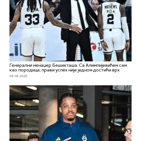
Генерални менаџер Бешикташа: Са Алимпијевићем сам
као породица, прави успех није једном достићи врх
08. 08. 2026.