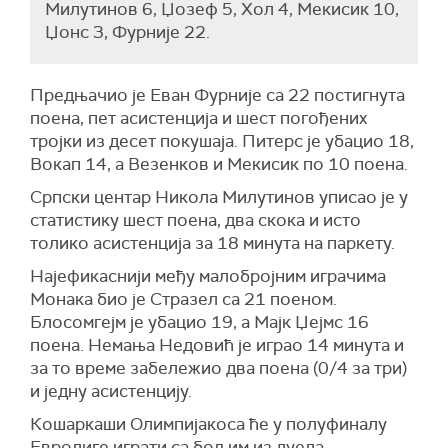
Милутинов 6, Џозеф 5, Хол 4, Мекисик 10,
Џонс 3, Фурније 22.
Предњачио је Еван Фурније са 22 постигнута
поена, пет асистенција и шест погођених
тројки из десет покушаја. Питерс је убацио 18,
Вокап 14, а Везенков и Мекисик по 10 поена.
Српски центар Никола Милутинов уписао је у
статистику шест поена, два скока и исто
толико асистенција за 18 минута на паркету.
Најефикаснији међу малобројним играчима
Монака био је Стразел са 21 поеном.
Блосомгејм је убацио 19, а Мајк Џејмс 16
поена. Немања Недовић је играо 14 минута и
за то време забележио два поена (0/4 за три)
и једну асистенцију.
Кошаркаши Олимпијакоса ће у полуфиналу
Евролиге играти са бољим из дуела