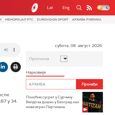
Lat
Eng
И
МЕМОРИЈАЛ РТС
EUROVISION SPORT
АРХИВА РУБРИКА
субота, 08. август 2026.
Прогноза
Најновије
осле
Поноћни сусрет у Сурчину -
87 у 34.
Вилдоза дошао у Београд као
нови играч Партизана