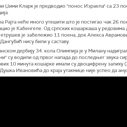
и Џими Кларк је предводио "понос Израела" са 23 по
ија.
а Рајта неће много утешити што је постигао чак 26 по
цио је Кабенгеле. Од српских кошаркаша у редовима 
етрушев је забележио 11 поена, док Алекса Аврамов
ангубић нису били у саставу.
анском дербију 34. кола Олимпија је у Милану надигра
и" су водили од првог напада до последњег звука си
вих 10 минута кошарке имали су двоцифрену залиху (
 Душка Ивановића до краја утакмице није успео да ану