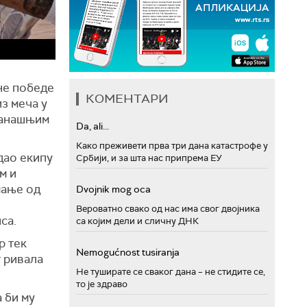
не победе
КОМЕНТАРИ
з меча у
 данашњим
Da, ali...
Како преживети прва три дана катастрофе у
дао екипу
Србији, и за шта нас припрема ЕУ
м и
мање од
Dvojnik mog oca
Вероватно свако од нас има свог двојника
са.
са којим дели и сличну ДНК
р тек
Nemogućnost tusiranja
г ривала
Не туширате се сваког дана – не стидите се,
то је здраво
 би му