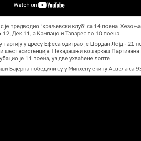
лс је предводио "краљевски клуб" са 14 поена. Хезоња 
 12, Дек 11, а Кампацо и Таварес по 10 поена.
 партију у дресу Ефеса одиграо је Џордан Лојд - 21 п
 и шест асистенција. Некадашњи кошаркаш Партизана
бацио је 11 поена, уз две ухваћене лопте.
ши Бајерна победили су у Минхену екипу Асвела са 93