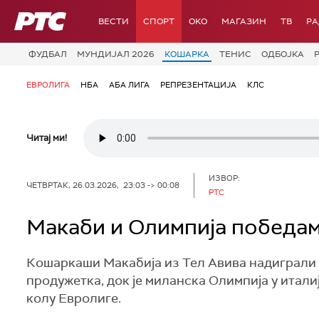
РТС
ВЕСТИ
СПОРТ
OKO
МАГАЗИН
ТВ
Р
ФУДБАЛ
МУНДИЈАЛ 2026
КОШАРКА
ТЕНИС
ОДБОЈКА
ЕВРОЛИГА
НБА
АБА ЛИГА
РЕПРЕЗЕНТАЦИЈА
КЛС
Читај ми!
ИЗВОР:
ЧЕТВРТАК, 26.03.2026, 23:03 -> 00:08
РТС
Макаби и Олимпија победам
Кошаркаши Макабија из Тел Авива надиграли с
продужетка, док је миланска Олимпија у итали
колу Евролиге.