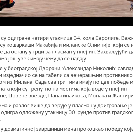
 су одигране четири утакмице 34. кола Евролиге. Важ
су кошаркаши Макабија и миланске Олимпије, који се и
е да остану у трци за пласман у плеј-ин. Захваљујући
ма још увек имају чему да се надају.
је у београдској Дворани "Александар Николић" савла
 и изједначио се на табели са вечерашњим противнико
м из Милана. Сада сва три тима имају по две победе 
ата који су тренутно на местима која воде у плеј-ин -
не, Црвене звезде, Панатинаикоса, Монака и Жалгири
ма и разлог више да верује у пласман у доигравање је
 одигра одложену утакмицу 30. рунде против градско
.
 у драматичној завршници меча прокоцкао победу која