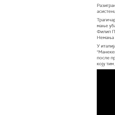
Разигран
асистенц
Трагичар
мање уба
Филип П
Немања Д
У италиј
"Манекен
после пр
коју тим