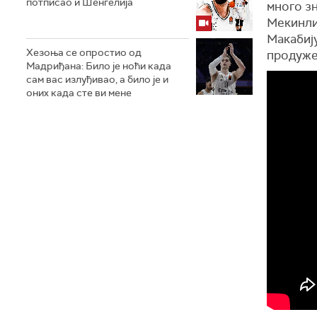
потписао и Шенгелија
много зн
Мекинли
Макабију
Хезоња се опростио од
продужет
Мадриђана: Било је ноћи када
сам вас излуђивао, а било је и
оних када сте ви мене