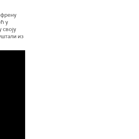
ифрену
ећ у
 своју
уштали из