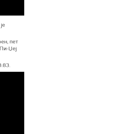
је
оен, пет
 Пи-Џеј
:83.