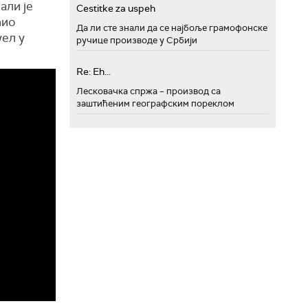
али је
Cestitke za uspeh
ћио
Да ли сте знали да се најбоље грамофонске
уел у
ручице производе у Србији
Re: Eh...
Лесковачка спржа – производ са
заштићеним географским пореклом