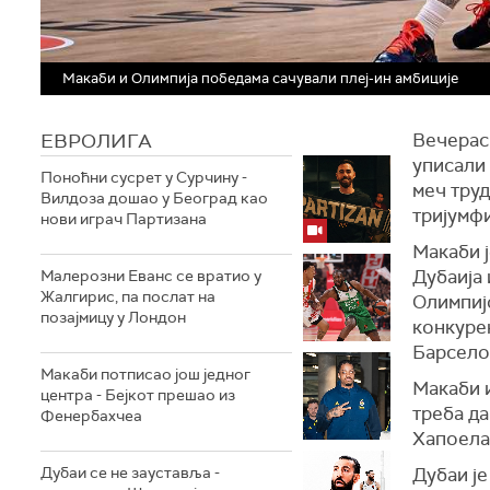
Макаби и Олимпија победама сачували плеј-ин амбиције
ЕВРОЛИГА
Вечерас
уписали 
Поноћни сусрет у Сурчину -
меч труд
Вилдоза дошао у Београд као
тријумфи
нови играч Партизана
Макаби 
Дубаија
Малерозни Еванс се вратио у
Жалгирис, па послат на
Олимпијо
позајмицу у Лондон
конкурен
Барсело
Макаби потписао још једног
Макаби и
центра - Бејкот прешао из
треба да
Фенербахчеа
Хапоела
Дубаи се не зауставља -
Дубаи је