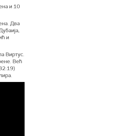
ена и 10
ена. Два
Дубаија,
ић и
ла Виртус.
рене. Већ
32:19)
лира.