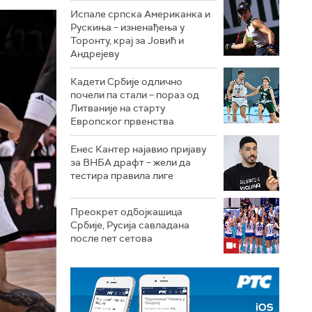
Испале српска Американка и
Рускиња – изненађења у
Торонту, крај за Јовић и
Андрејеву
Кадети Србије одлично
почели па стали – пораз од
Литваније на старту
Европског првенства
Енес Кантер најавио пријаву
за ВНБА драфт – жели да
тестира правила лиге
Преокрет одбојкашица
Србије, Русија савладана
после пет сетова