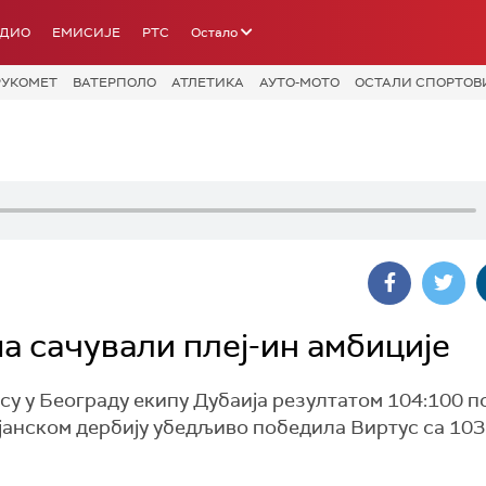
АДИО
ЕМИСИЈЕ
РТС
Остало
РУКОМЕТ
ВАТЕРПОЛО
АТЛЕТИКА
АУТО-МОТО
ОСТАЛИ СПОРТОВ
а сачували плеј-ин амбиције
у у Београду екипу Дубаија резултатом 104:100 п
јанском дербију убедљиво победила Виртус са 103: