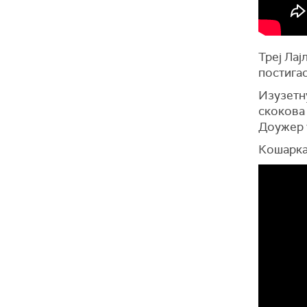
Треј Лај
постигао
Изузетну
скокова
Доужер у
Кошарка