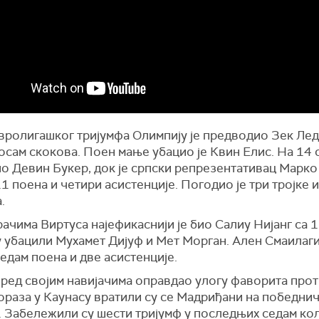
вролигашког тријумфа Олимпију је предводио Зек Лед
осам скокова. Поен мање убацио је Квин Елис. На 14 
ио Девин Букер, док је српски репрезентативац Марко
1 поена и четири асистенције. Погодио је три тројке 
.
ачима Виртуса најефикаснији је био Салиу Нијанг са 1
 убацили Мухамет Дијуф и Мет Морган. Ален Смаилаги
едам поена и две асистенције.
пред својим навијачима оправдао улогу фаворита прот
ораза у Каунасу вратили су се Мадриђани на победни
. Забележили су шести тријумф у последњих седам кол