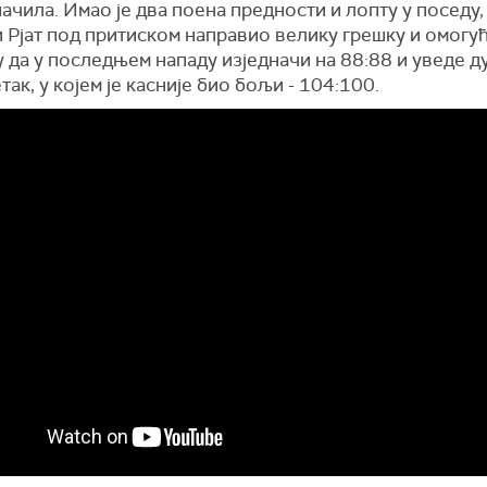
ачила. Имао је два поена предности и лопту у поседу, 
 Рјат под притиском направио велику грешку и омогу
 да у последњем нападу изједначи на 88:88 и уведе д
ак, у којем је касније био бољи - 104:100.