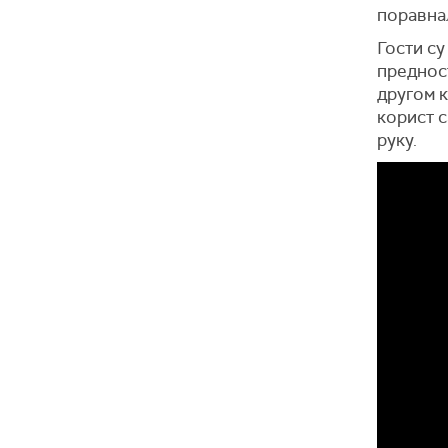
поравнал
Гости с
предност
другом к
корист с
руку.