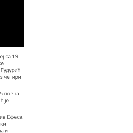
еј са 19
се
 Гудурић
из четири
5 поена.
ћ је
ив Ефеса.
чки
а и