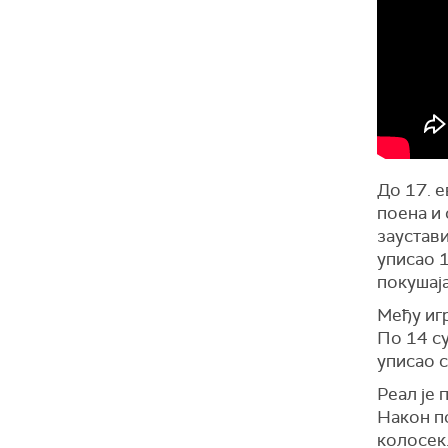
До 17. е
поена и 
заустав
уписао 1
покушаја
Међу игр
По 14 су
уписао с
Реал је 
Након п
колосек