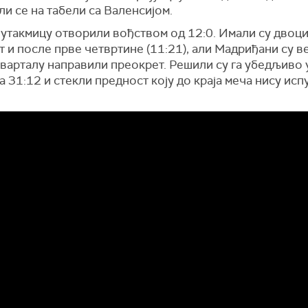
и се на табели са Валенсијом.
у утакмицу отворили вођством од 12:0. Имали су двоц
 и после прве четвртине (11:21), али Мадриђани су в
варталу направили преокрет. Решили су га убедљиво у
а 31:12 и стекли предност коју до краја меча нису исп