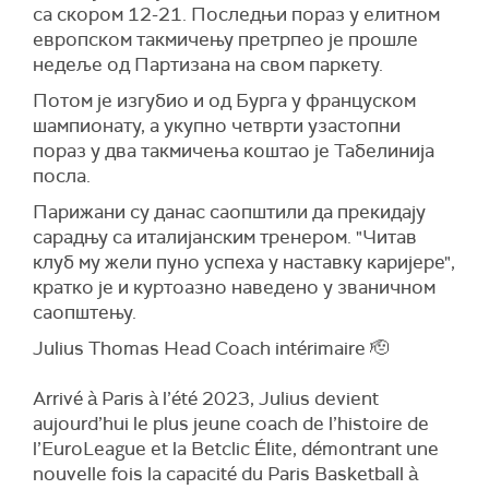
са скором 12-21. Последњи пораз у елитном
европском такмичењу претрпео је прошле
недеље од Партизана на свом паркету.
Потом је изгубио и од Бурга у француском
шампионату, а укупно четврти узастопни
пораз у два такмичења коштао је Табелинија
посла.
Парижани су данас саопштили да прекидају
сарадњу са италијанским тренером. "Читав
клуб му жели пуно успеха у наставку каријере",
кратко је и куртоазно наведено у званичном
саопштењу.
Julius Thomas Head Coach intérimaire 🫡
Arrivé à Paris à l’été 2023, Julius devient
aujourd’hui le plus jeune coach de l’histoire de
l’EuroLeague et la Betclic Élite, démontrant une
nouvelle fois la capacité du Paris Basketball à