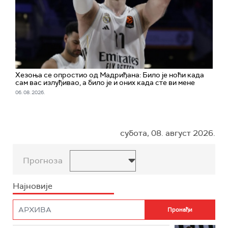
Хезоња се опростио од Мадриђана: Било је ноћи када
сам вас излуђивао, а било је и оних када сте ви мене
06. 08. 2026.
субота, 08. август 2026.
Прогноза
Најновије