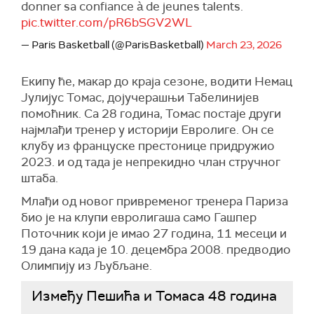
donner sa confiance à de jeunes talents.
pic.twitter.com/pR6bSGV2WL
— Paris Basketball (@ParisBasketball)
March 23, 2026
Екипу ће, макар до краја сезоне, водити Немац
Јулијус Томас, дојучерашњи Табелинијев
помоћник. Са 28 година, Томас постаје други
најмлађи тренер у историји Евролиге. Он се
клубу из француске престонице придружио
2023. и од тада је непрекидно члан стручног
штаба.
Млађи од новог привременог тренера Париза
био је на клупи евролигаша само Гашпер
Поточник који је имао 27 година, 11 месеци и
19 дана када је 10. децембра 2008. предводио
Олимпију из Љубљане.
Између Пешића и Томаса 48 година