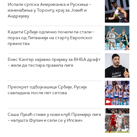
Испале српска Американка и Рускиња –
изненађења у Торонту, крај за Јовић и
Андрејеву
Кадети Србије одлично почели па стали –
пораз од Литваније на старту Европског
првенства
Енес Кантер најавио пријаву за ВНБА драфт
– жели да тестира правила лиге
Преокрет одбојкашица Србије, Русија
савладана после пет сетова
Саша Лукић стиже у нови клуб Премијер лиге
– напушта Фулам и сели се у Ипсвич