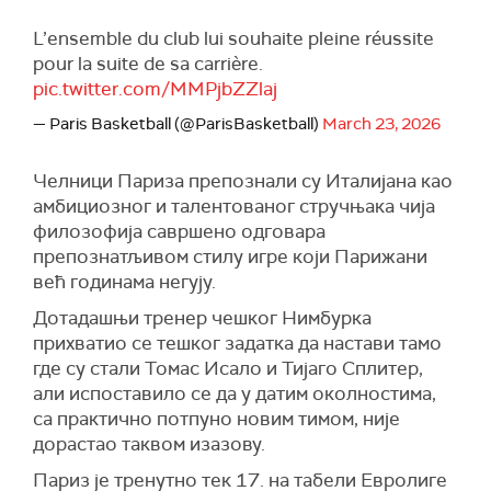
L’ensemble du club lui souhaite pleine réussite
pour la suite de sa carrière.
pic.twitter.com/MMPjbZZlaj
— Paris Basketball (@ParisBasketball)
March 23, 2026
Челници Париза препознали су Италијана као
амбициозног и талентованог стручњака чија
филозофија савршено одговара
препознатљивом стилу игре који Парижани
већ годинама негују.
Дотадашњи тренер чешког Нимбурка
прихватио се тешког задатка да настави тамо
где су стали Томас Исало и Тијаго Сплитер,
али испоставило се да у датим околностима,
са практично потпуно новим тимом, није
дорастао таквом изазову.
Париз је тренутно тек 17. на табели Евролиге