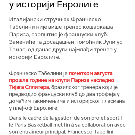
у историји Евролиге
Италијански стручњак Франческо
Табелини није више тренер кошаркаша
Париза, саопштио је француски клуб.
Замениће га досадашњи помоћник Јулијус
Томас, од данас други најмлађи тренер у
историји Евролиге.
Франческо Табелини је
почетком августа
прошле године на клупи Париза наследио
Тијага Сплитера
, бразилског тренера који је
предводио француски клуб до два трофеја у
домаћим такмичењима и историјског пласмана
у плеј-оф Евролиге.
Dans le cadre de la gestion de son projet sportif,
le Paris Basketball met fin à sa collaboration avec
son entraîneur principal, Francesco Tabellini.