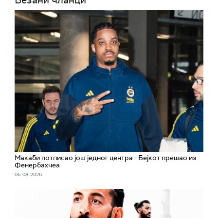
Везани чланци
Макаби потписао још једног центра - Бејкот прешао из
Фенербахчеа
06. 08. 2026.