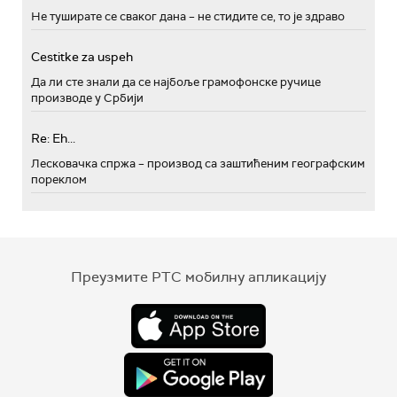
Не туширате се сваког дана – не стидите се, то је здраво
Cestitke za uspeh
Да ли сте знали да се најбоље грамофонске ручице
производе у Србији
Re: Eh...
Лесковачка спржа – производ са заштићеним географским
пореклом
Преузмите РТС мобилну апликацију