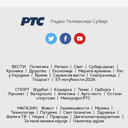
Радио Телевизија Србије
|
|
|
|
ВЕСТИ
Политика
Регион
Свет
Србија данас
|
|
|
|
Хроника
Друштво
Економија
Мерила времена
Рат
|
|
|
|
у Украјини
Време
Сервисне вести
Сматрачница
|
Подкаст
ЕУ могућности 2026
|
|
|
|
СПОРТ
Фудбал
Кошарка
Тенис
Одбојка
|
|
|
|
Рукомет
Ватерполо
Атлетика
Ауто-мото
Остали
|
спортови
Меморијал РТС
|
|
|
МАГАЗИН
Живот
Занимљивости
Музика
|
|
|
|
Технологијa
Путујемо
Свет познатих
Здравље
|
|
|
|
Филм и ТВ
Наука
Природа
Дигитални предузетник
|
За мале велике хероје
Наизглед здрав