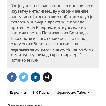
"Он је увек показивао професионализам и
изузетну интелигенцију у својим јавним
наступима. Под његовим вођством клуб је
остварио значајне престижне победе
против Реал Мадрида код куће, као и у
гостима против Партизана из Београда,
Барселоне и Панатинаикоса. Показао је
своју способност да се такмичи на
највишем европском нивоу. Читав клуб му
жели пуно успеха до краја каријере",
истакао је Кан.
Евролига
КК Париз
Франческо Табелини