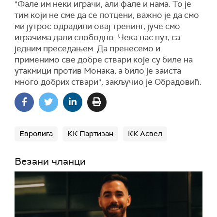
"Фале им неки играчи, али фале и нама. То је
тим који не сме да се потцени, важно је да смо
ми јутрос одрадили овај тренинг, јуче смо
играчима дали слободно. Чека нас пут, са
једним преседањем. Да пренесемо и
применимо све добре ствари које су биле на
утакмици против Монака, а било је заиста
много добрих ствари", закључио је Обрадовић.
Евролига
КК Партизан
КК Асвел
Везани чланци