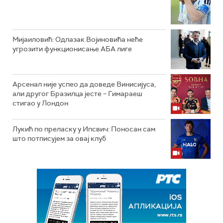
Мијаиловић: Одлазак Војиновића неће
угрозити функционисање АБА лиге
Арсенал није успео да доведе Винисијуса,
али другог Бразилца јесте – Гимараеш
стигао у Лондон
Лукић по преласку у Ипсвич: Поносан сам
што потписујем за овај клуб