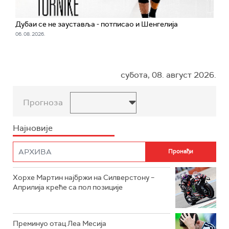
Дубаи се не зауставља - потписао и Шенгелија
06. 08. 2026.
субота, 08. август 2026.
Прогноза
Најновије
Хорхе Мартин најбржи на Силверстону –
Априлија креће са пол позиције
Преминуо отац Леа Месија