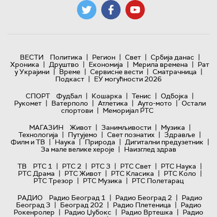
|
|
|
|
ВЕСТИ
Политика
Регион
Свет
Србија данас
|
|
|
|
Хроника
Друштво
Економија
Мерила времена
Рат
|
|
|
|
у Украјини
Време
Сервисне вести
Сматрачница
|
Подкаст
ЕУ могућности 2026
|
|
|
|
СПОРТ
Фудбал
Кошарка
Тенис
Одбојка
|
|
|
|
Рукомет
Ватерполо
Атлетика
Ауто-мото
Остали
|
спортови
Меморијал РТС
|
|
|
МАГАЗИН
Живот
Занимљивости
Музика
|
|
|
|
Технологијa
Путујемо
Свет познатих
Здравље
|
|
|
|
Филм и ТВ
Наука
Природа
Дигитални предузетник
|
За мале велике хероје
Наизглед здрав
|
|
|
|
|
ТВ
РТС 1
РТС 2
РТС 3
РТС Свет
РТС Наука
|
|
|
|
РТС Драма
РТС Живот
РТС Класика
РТС Коло
|
|
РТС Трезор
РТС Музика
РТС Полетарац
|
|
РАДИО
Радио Београд 1
Радио Београд 2
Радио
|
|
|
Београд 3
Београд 202
Радио Плетеница
Радио
|
|
|
Рокенролер
Радио Џубокс
Радио Вртешка
Радио