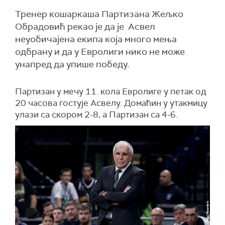
Тренер кошаркаша Партизана Жељко
Обрадовић рекао је да је Асвел
неуобичајена екипа која много мења
одбрану и да у Евролиги нико не може
унапред да упише победу.
Партизан у мечу 11. кола Евролиге у петак од
20 часова гостује Асвелу. Домаћин у утакмицу
улази са скором 2-8, а Партизан са 4-6.