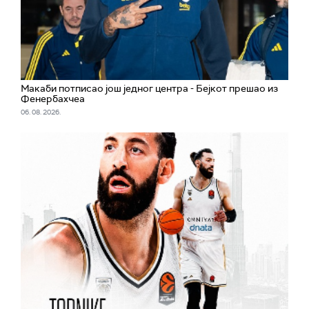
Макаби потписао још једног центра - Бејкот прешао из
Фенербахчеа
06. 08. 2026.