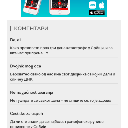
КОМЕНТАРИ
Da, ali...
Како преживети прва три дана катастрофе у Србији, и за
шта нас припрема ЕУ
Dvojnik mog oca
Вероватно свако од нас има свог двојника са којим дели и
сличну ДНК
Nemogućnost tusiranja
Не туширате се сваког дана – не стидите се, то је здраво
Cestitke za uspeh
Да ли сте знали да се најбоље грамофонске ручице
производе у Србији