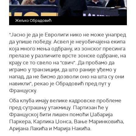
Жељко Обрадовић
"Јасно је да је Евролиги нико не може унапред
да упише победу. Асвел је неуобичајена екипа
која много мења одбрану, из зонског пресинга
прелазе у различите врсте зонске одбране, на
крају се то свело на "свич". Да пробамо да
играмо у транзицији, да што раније уђемо у
напад, да не бисмо дозволи оно на шта су они
навикли", рекао је Обрадовић пред пут у
Француску.
Оба клуба имају велике кадровске проблеме
пред сутрашњу утакмицу. Партизан ће у
Француској бити лишен помоћи Џабарија
Паркера, Карлика Џонса, Вање Маринковића,
Аријана Лакића и Марија Накића.