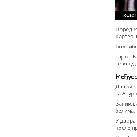
Кошарк
Поред М
Картер, 
Боломбо
Тајсон 
сезону, 
Међусо
Два рива
са Азурн
Занимљи
белима.
У дворан
после п