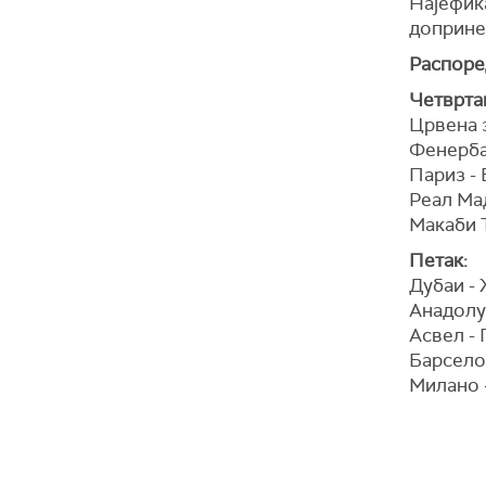
Најефика
допринео
Распоре
Четврта
Црвена 
Фенерба
Париз - 
Реал Ма
Макаби Т
Петак:
Дубаи -
Анадолу 
Асвел -
Барсело
Милано 