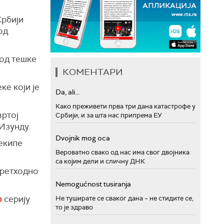
Србији
од
 од тешке
КОМЕНТАРИ
е који је
Da, ali...
Како преживети прва три дана катастрофе у
вртој
Србији, и за шта нас припрема ЕУ
 Изунду.
Dvojnik mog oca
 екипе
Вероватно свако од нас има свог двојника
са којим дели и сличну ДНК
претходно
Nemogućnost tusiranja
о
серију
Не туширате се сваког дана – не стидите се,
то је здраво