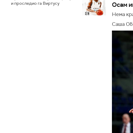
и проследио га Виртусу
Осам и
Нема кр
Саша Об