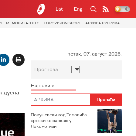
Lat
Eng
И
МЕМОРИЈАЛ РТС
EUROVISION SPORT
АРХИВА РУБРИКА
петак, 07. август 2026.
Прогноза
Најновије
к дуела
Покушевски код Томовића -
српски кошаркаш у
Локомотиви