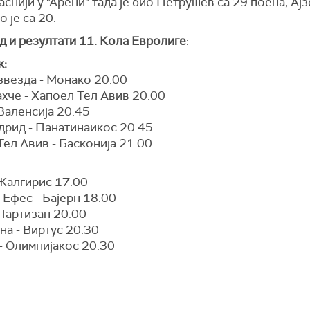
снији у "Арени" тада је био Петрушев са 29 поена, Ајз
 је са 20.
д и резултати 11. Кола Евролиге
:
к:
звезда - Монако 20.00
хче - Хапоел Тел Авив 20.00
Валенсија 20.45
дрид - Панатинаикос 20.45
ел Авив - Басконија 21.00
 Жалгирис 17.00
Ефес - Бајерн 18.00
 Партизан 20.00
на - Виртус 20.30
- Олимпијакос 20.30