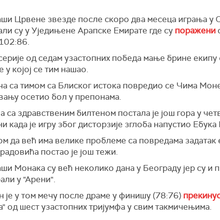
ши Црвене звезде после скоро два месеца играња у 
али су у Уједињене Арапске Емирате где су
поражени
102:86.
серије од седам узастопних победа мање брине екипу
е у којој се тим нашао.
а са тимом са Блиског истока повредио се Чима Монек
вању осетио бол у препонама.
а са здравственим билтеном постала је још гора у чет
и када је игру због дисторзије зглоба напустио Ебука
ом да већ има велике проблеме са повредама задатак
радовића постао је још тежи.
ши Монака су већ неколико дана у Београду јер су и 
али у "Арени".
 је у том мечу после драме у финишу (78:76)
прекину
" од шест узастопних тријумфа у свим такмичењима.