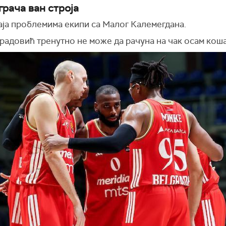
грача ван строја
аја проблемима екипи са Малог Калемегдана.
радовић тренутно не може да рачуна на чак осам кош