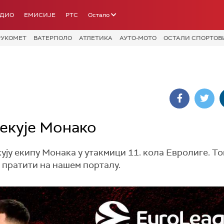
АДИО
ЕМИСИЈЕ
РТС
Остало
РУКОМЕТ
ВАТЕРПОЛО
АТЛЕТИКА
АУТО-МОТО
ОСТАЛИ СПОРТОВ
чекује Монако
ју екипу Монака у утакмици 11. кола Евролиге. То
 пратити на нашем порталу.