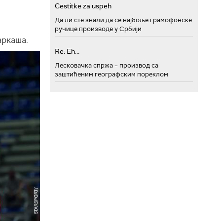
Cestitke za uspeh
Да ли сте знали да се најбоље грамофонске
ручице производе у Србији
аркаша.
Re: Eh...
Лесковачка спржа – производ са
заштићеним географским пореклом