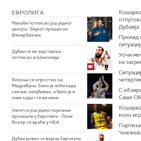
ЕВРОЛИГА
Кошарка
отпутов
Макаби потписао још једног
Дубаија 
центра - Бејкот прешао из
Фенербахчеа
Прекид 
ситуациј
Дубаи се не зауставља -
Уочи меч
потписао и Шенгелија
на загре
Ситуациј
четвртин
Хезоња се опростио од
Мадриђана: Било је ноћи када
С обзир
сам вас излуђивао, а било је и
Саше Об
оних када сте ви мене
Кошарка
Нагетси још једно појачање
коло игр
пронашли у Евролиги - Лони
Вокер се враћа у НБА
Партизан
"кнежева
Дубаи довео освајача Еврокупа