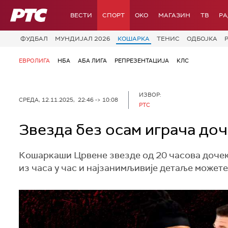
РТС
ВЕСТИ
СПОРТ
OKO
МАГАЗИН
ТВ
Р
ФУДБАЛ
МУНДИЈАЛ 2026
КОШАРКА
ТЕНИС
ОДБОЈКА
ЕВРОЛИГА
НБА
АБА ЛИГА
РЕПРЕЗЕНТАЦИЈА
КЛС
ИЗВОР:
СРЕДА, 12.11.2025, 22:46 -> 10:08
РТС
Звезда без осам играча до
Кошаркаши Црвене звезде од 20 часова дочеку
из часа у час и најзанимљивије детаље можете