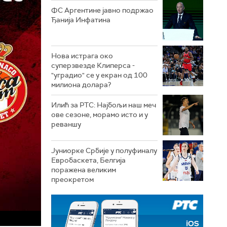
ФС Аргентине јавно подржао
Ђанија Инфатина
Нова истрага око
суперзвезде Клиперса -
"уградио" се у екран од 100
милиона долара?
Илић за РТС: Најбољи наш меч
ове сезоне, морамо исто и у
реваншу
Јуниорке Србије у полуфиналу
Евробаскета, Белгија
поражена великим
преокретом