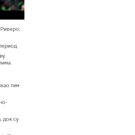
 Риверо,
период.
ву
лима.
овао тим
но-
, док су