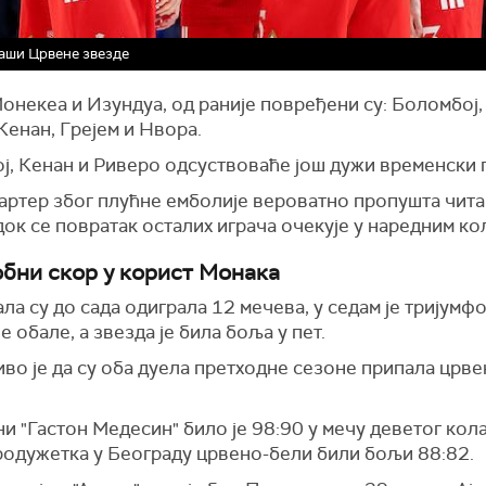
аши Црвене звезде
онекеа и Изундуа, од раније повређени су: Боломбој,
Кенан, Грејем и Нвора.
ј, Кенан и Риверо одсуствоваће још дужи временски 
Картер због плућне емболије вероватно пропушта чита
док се повратак осталих играча очекује у наредним ко
бни скор у корист Монака
ла су до сада одиграла 12 мечева, у седам је тријумф
е обале, а звезда је била боља у пет.
во је да су оба дуела претходне сезоне припала црве
и "Гастон Медесин" било је 98:90 у мечу деветог кола
родужетка у Београду црвено-бели били бољи 88:82.