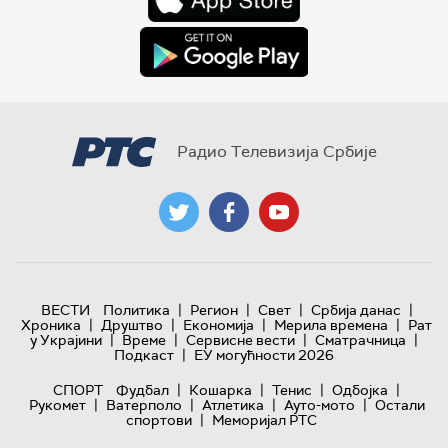
Радио Телевизија Србије
|
|
|
|
ВЕСТИ
Политика
Регион
Свет
Србија данас
|
|
|
|
Хроника
Друштво
Економија
Мерила времена
Рат
|
|
|
|
у Украјини
Време
Сервисне вести
Сматрачница
|
Подкаст
ЕУ могућности 2026
|
|
|
|
СПОРТ
Фудбал
Кошарка
Тенис
Одбојка
|
|
|
|
Рукомет
Ватерполо
Атлетика
Ауто-мото
Остали
|
спортови
Меморијал РТС