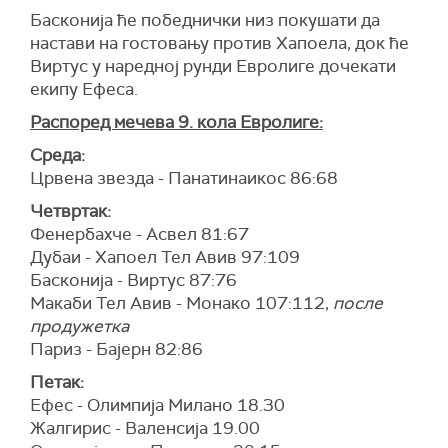
Басконија ће победнички низ покушати да
настави на гостовању против Хапоела, док ће
Виртус у наредној рунди Евролиге дочекати
екипу Ефеса.
Распоред мечева 9. кола Евролиге:
Среда:
Црвена звезда - Панатинаикос 86:68
Четвртак:
Фенербахче - Асвел 81:67
Дубаи - Хапоел Тел Авив 97:109
Басконија - Виртус 87:76
Макаби Тел Авив - Монако 107:112,
после
продужетка
Париз - Бајерн 82:86
Петак:
Ефес - Олимпија Милано 18.30
Жалгирис - Валенсија 19.00