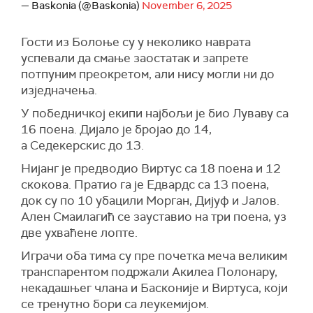
— Baskonia (@Baskonia)
November 6, 2025
Гости из Болоње су у неколико наврата
успевали да смање заостатак и запрете
потпуним преокретом, али нису могли ни до
изједначења.
У победничкој екипи најбољи је био Луваву са
16 поена. Дијало је бројао до 14,
а Седекерскис до 13.
Нијанг је предводио Виртус са 18 поена и 12
скокова. Пратио га је Едвардс са 13 поена,
док су по 10 убацили Морган, Дијуф и Јалов.
Ален Смаилагић се зауставио на три поена, уз
две ухваћене лопте.
Играчи оба тима су пре почетка меча великим
транспарентом подржали Акилеа Полонару,
некадашњег члана и Басконије и Виртуса, који
се тренутно бори са леукемијом.