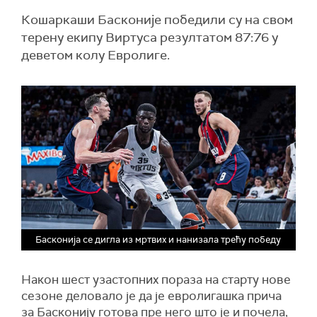
Кошаркаши Басконије победили су на свом
терену екипу Виртуса резултатом 87:76 у
деветом колу Евролиге.
Басконија се дигла из мртвих и нанизала трећу победу
Након шест узастопних пораза на старту нове
сезоне деловало је да је евролигашка прича
за Басконију готова пре него што је и почела,