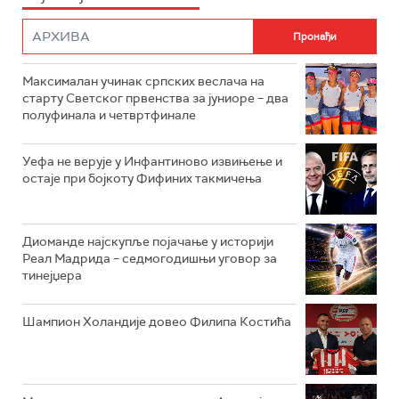
Максималан учинак српских веслача на
старту Светског првенства за јуниоре – два
полуфинала и четвртфинале
Уефа не верује у Инфантиново извињење и
остаје при бојкоту Фифиних такмичења
Диоманде најскупље појачање у историји
Реал Мадрида – седмогодишњи уговор за
тинејџера
Шампион Холандије довео Филипа Костића