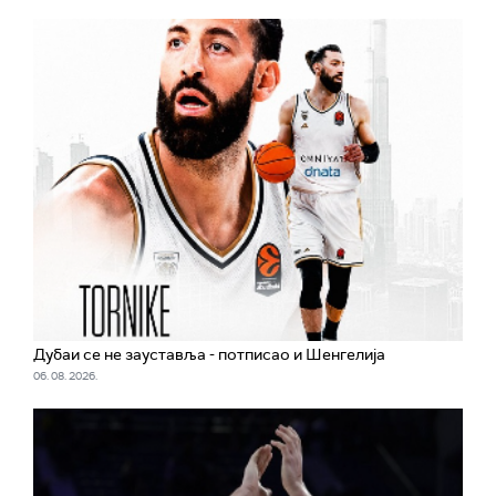
Дубаи се не зауставља - потписао и Шенгелија
06. 08. 2026.