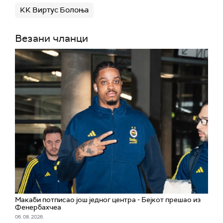
КК Виртус Болоња
Везани чланци
Макаби потписао још једног центра - Бејкот прешао из
Фенербахчеа
06. 08. 2026.