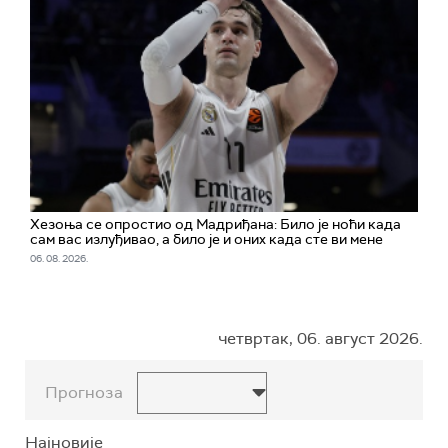
Хезоња се опростио од Мадриђана: Било је ноћи када
сам вас излуђивао, а било је и оних када сте ви мене
06. 08. 2026.
четвртак, 06. август 2026.
Прогноза
Најновије