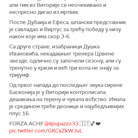
али тим из Виторије се неочекивано и
експресно дигао из мртвих.
После Дубаија и Ефеса, шпански представник
је савладао и Виртус за трећу победу у низу
након које има скор 3-6.
Са друге стране, изабраници Душка
Ивановића, некадашњег тренера Црвене
звезде, одлично су започели сезону, али су
тренутно у кризи и већ три кола не знају за
тријумф.
Од првог напада до последњег звука сирене
Басконија је у Виторији контролисала
дешавања на терену и чувала вођство. Имала
је средином треће деонице и најубедљивијих
плус 16.
FORZA ACHI!
@ilpupazzo33
🇮🇹🏀❤️
pic.twitter.com/GKCxZkWJuL