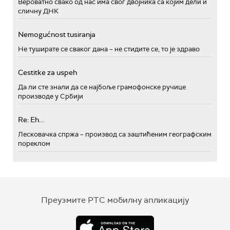
Вероватно свако од нас има свог двојника са којим дели и
сличну ДНК
Nemogućnost tusiranja
Не туширате се сваког дана – не стидите се, то је здраво
Cestitke za uspeh
Да ли сте знали да се најбоље грамофонске ручице
производе у Србији
Re: Eh...
Лесковачка спржа – производ са заштићеним географским
пореклом
Преузмите РТС мобилну апликацију