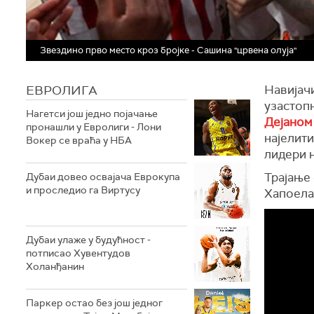
Звездино прво место кроз бројке - Сашина "црвена олуја"
ЕВРОЛИГА
Навијачи
узастоп
Нагетси још једно појачање
Дејаном
пронашли у Евролиги - Лони
најелити
Вокер се враћа у НБА
лидери н
Трајање 
Дубаи довео освајача Еврокупа
и проследио га Виртусу
Хапоела 
Дубаи улаже у будућност -
потписао Хувентудов
Холанђанин
Паркер остао без још једног