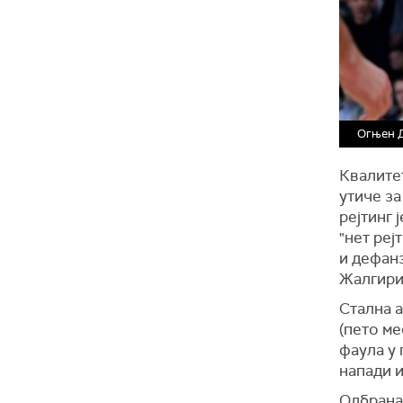
Огњен 
Квалите
утиче за
рејтинг 
"нет реј
и дефанз
Жалгири
Стална 
(пето ме
фаула у 
напади и
Одбрана 