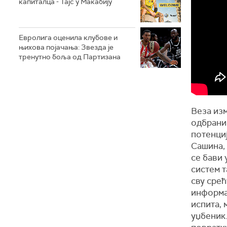
капиталца - Тајс у Макабију
Евролига оценила клубове и
њихова појачања: Звезда је
тренутно боља од Партизана
Веза из
одбрани 
потенциј
Сашина, 
се бави 
систем т
сву срећ
информа
испита, 
уџбеник.