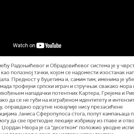
међу Радоњићевог и Обрадовићевог система је у чврст
као полазној тачки, којом се надомести изостанак на
ала. Предност у буџетима и, самим тим, именима је у
мада трофејни српски играч и стручњак свакако мора 
увођењем нападачки потентних Картера, Грејема и Ри
ако да се не губи на изграђеном идентитету и интензи
у, оправдано одсутне новајлије нису презасићене
цијама Јаниса Сферопулоса стога, попут кампањаца 
могу да све претходне лекције избришу из главе и отв
 Џордан Нвора је са "десетком" положио уводне испи