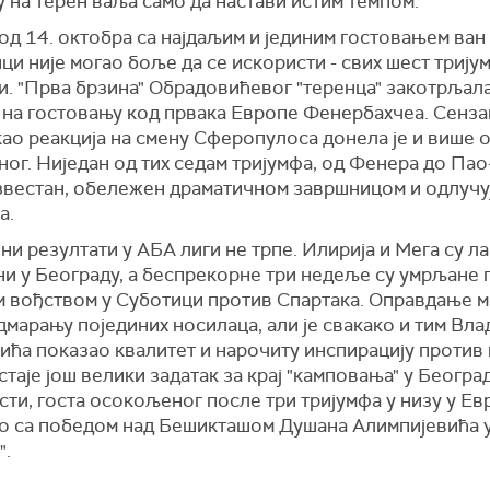
 на терен ваља само да настави истим темпом.
од 14. октобра са најдаљим и јединим гостовањем ван
ци није могао боље да се искористи - свих шест трију
. "Прва брзина" Обрадовићевог "теренца" закотрљала
 на гостовању код првака Европе Фенербахчеа. Сенз
ао реакција на смену Сферопулоса донела је и више 
ог. Ниједан од тих седам тријумфа, од Фенера до Пао-
звестан, обележен драматичном завршницом и одлучу
а.
ни резултати у АБА лиги не трпе. Илирија и Мега су л
ни у Београду, а беспрекорне три недеље су умрљане
м вођством у Суботици против Спартака. Оправдање м
дмарању појединих носилаца, али је свакако и тим Вла
ића показао квалитет и нарочиту инспирацију против
стаје још велики задатак за крај "камповања" у Београ
ти, госта осокољеног после три тријумфа у низу у Ев
о са победом над Бешикташом Душана Алимпијевића 
".