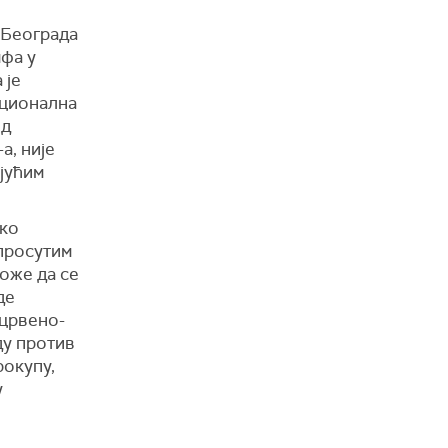
 Београда
мфа у
 је
ационална
од
а, није
јућим
ако
 просутим
оже да се
де
 црвено-
ду против
рокупу,
у