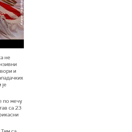
а не
анзивни
овори и
апaдачких
 је
е по мечу
тав са 23
ефикасни
 Тим са