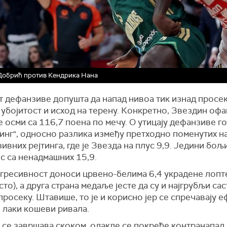
Добрић против Кендрика Нана
т дефанзиве допушта да напад нивоа тик изнад просек
 убојитост и исход на терену. Конкретно, Звездин оф
је осми са 116,7 поена по мечу. О утицају дефанзиве г
тинг", односно разлика између претходно поменутих н
ивних рејтинга, где је Звезда на плус 9,9. Једини бољи
с са ненадмашних 15,9.
агресивност доноси црвено-белима 6,4 украдене лопт
сто), а друга страна медаље јесте да су и најгрубљи сас
просеку. Штавише, то је и корисно јер се спречавају 
 лаки кошеви ривала.
се завршава скоком, одакле се покреће контранапад.