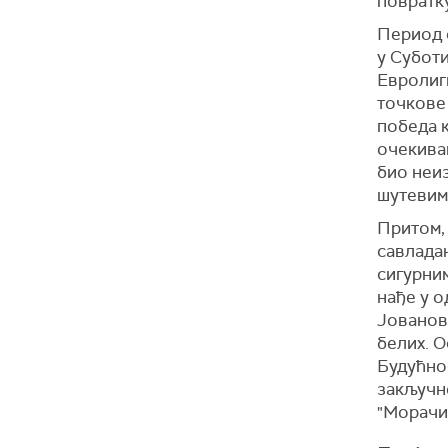
повратку
Период 
у Суботи
Евролиги
точкове
победа к
очекиван
био неи
шутевим
Притом, 
савлада
сигурни
нађе у о
Јованов
белих. О
Будућнос
закључн
"Морачи