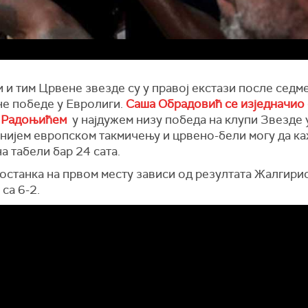
 и тим Црвене звезде су у правој екстази после седм
не победе у Евролиги.
Саша Обрадовић се изједначио 
 Радоњићем
у најдужем низу победа на клупи Звезде 
нијем европском такмичењу и црвено-бели могу да ка
а табели бар 24 сата.
останка на првом месту зависи од резултата Жалгирис
са 6-2.