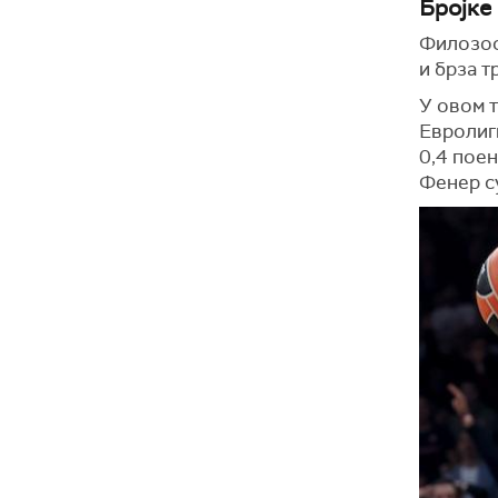
Бројке
Филозофи
и брза т
У овом т
Евролиги
0,4 поен
Фенер с