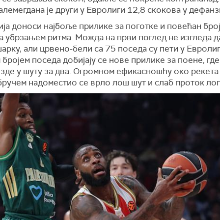
лемегдана је други у Евролиги 12,8 скокова у дефанз
ја доноси најбоље прилике за поготке и повећан број
а убрзањем ритма. Можда на први поглед не изгледа да
арку, али црвено-бели са 75 поседа су пети у Евролиг
бројем поседа добијају се нове прилике за поене, где 
зде у шуту за два. Огромном ефикасношћу око рекета
бручем надоместио се врло лош шут и слаб проток лоп