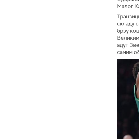
Малог Ка
Транзици
складу с
брзу кош
Великим 
адут Зве
самим о