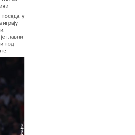
иви.
 поседа, у
 играју
и.
је главни
 и под
те.