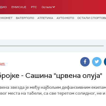
АДИО
ЕМИСИЈЕ
РТС
Остало
РУКОМЕТ
ВАТЕРПОЛО
АТЛЕТИКА
АУТО-МОТО
ОСТАЛИ СПОРТОВ
ДИЋ
ројке - Сашина "црвена олуја"
вена звезда је међу најбољим дефанзивним екипам
г места на табели, са све теретом солидног, не и