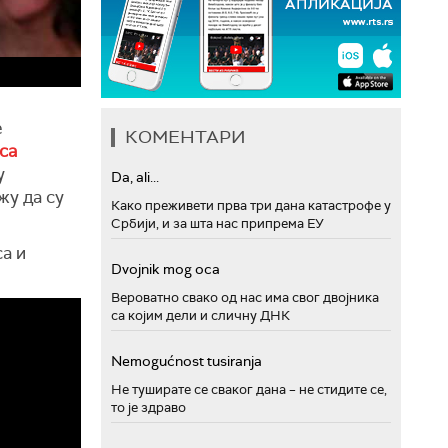
е
КОМЕНТАРИ
са
у
Da, ali...
жу да су
Како преживети прва три дана катастрофе у
Србији, и за шта нас припрема ЕУ
а и
Dvojnik mog oca
Вероватно свако од нас има свог двојника
са којим дели и сличну ДНК
Nemogućnost tusiranja
Не туширате се сваког дана – не стидите се,
то је здраво