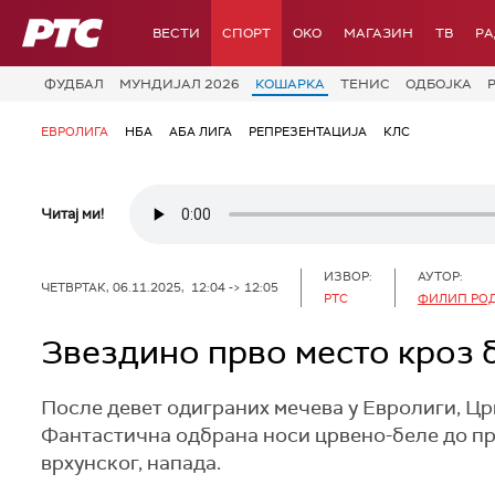
РТС
ВЕСТИ
СПОРТ
OKO
МАГАЗИН
ТВ
Р
ФУДБАЛ
МУНДИЈАЛ 2026
КОШАРКА
ТЕНИС
ОДБОЈКА
ЕВРОЛИГА
НБА
АБА ЛИГА
РЕПРЕЗЕНТАЦИЈА
КЛС
Читај ми!
ИЗВОР:
АУТОР:
ЧЕТВРТАК, 06.11.2025, 12:04 -> 12:05
РТС
ФИЛИП РО
Звездино прво место кроз б
После девет одиграних мечева у Евролиги, Цр
Фантастична одбрана носи црвено-беле до прво
врхунског, напада.