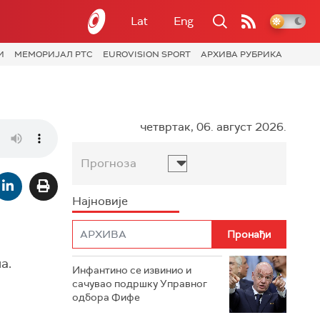
Lat
Eng
И
МЕМОРИЈАЛ РТС
EUROVISION SPORT
АРХИВА РУБРИКА
четвртак, 06. август 2026.
Прогноза
Најновије
а.
Инфантино се извинио и
сачувао подршку Управног
одбора Фифе