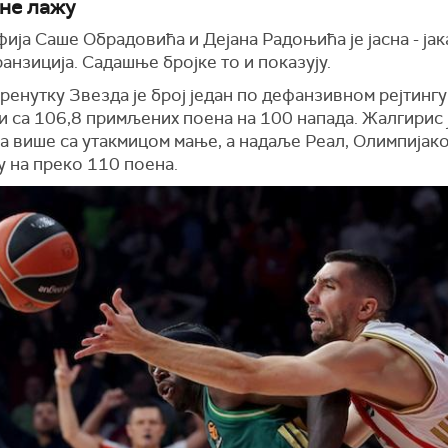
 не лажу
ја Саше Обрадовића и Дејана Радоњића је јасна - јак
ранзиција. Садашње бројке то и показују.
ренутку Звезда је број један по дефанзивном рејтингу
 са 106,8 примљених поена на 100 напада. Жалгирис ј
а више са утакмицом мање, а надаље Реал, Олимпијако
у на преко 110 поена.