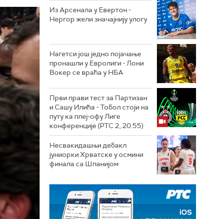
Из Арсенала у Евертон -
Нергор жели значајнију улогу
Нагетси још једно појачање
пронашли у Евролиги - Лони
Вокер се враћа у НБА
Први прави тест за Партизан
и Сашу Илића - Тобол стоји на
путу ка плеј-офу Лиге
конференције (РТС 2, 20.55)
Несвакидашњи дебакл
јуниорки Хрватске у осмини
финала са Шпанијом