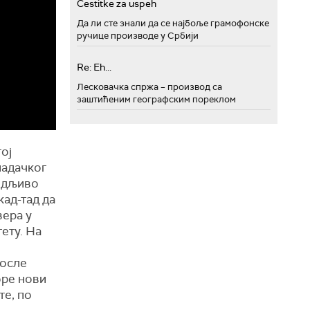
Cestitke za uspeh
Да ли сте знали да се најбоље грамофонске
ручице производе у Србији
Re: Eh...
Лесковачка спржа – производ са
заштићеним географским пореклом
ој
падачког
бедљиво
кад-тад да
вера у
тету. На
после
оре нови
те, по