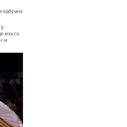
а одбрана
 у
е иза са
с и