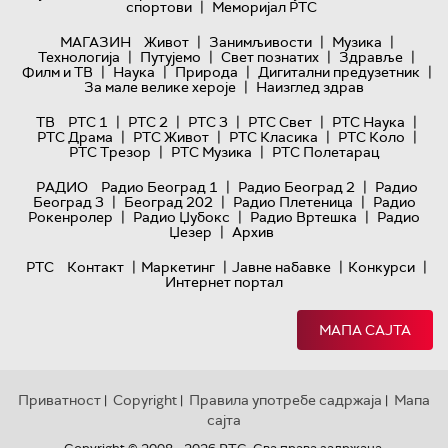
|
спортови
Меморијал РТС
|
|
|
МАГАЗИН
Живот
Занимљивости
Музика
|
|
|
|
Технологијa
Путујемо
Свет познатих
Здравље
|
|
|
|
Филм и ТВ
Наука
Природа
Дигитални предузетник
|
За мале велике хероје
Наизглед здрав
|
|
|
|
|
ТВ
РТС 1
РТС 2
РТС 3
РТС Свет
РТС Наука
|
|
|
|
РТС Драма
РТС Живот
РТС Класика
РТС Коло
|
|
РТС Трезор
РТС Музика
РТС Полетарац
|
|
РАДИО
Радио Београд 1
Радио Београд 2
Радио
|
|
|
Београд 3
Београд 202
Радио Плетеница
Радио
|
|
|
Рокенролер
Радио Џубокс
Радио Вртешка
Радио
|
Џезер
Архив
|
|
|
|
РТС
Контакт
Маркетинг
Јавне набавке
Конкурси
Интернет портал
МАПА САЈТА
Приватност
Copyright
Правила употребе садржаја
Мапа
|
|
|
сајта