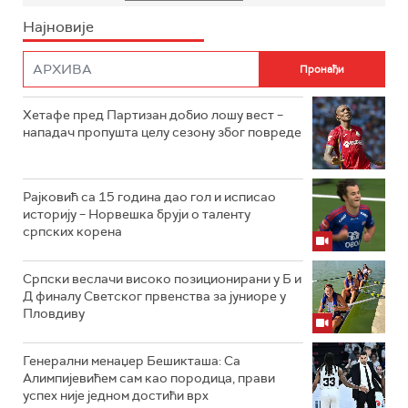
Најновије
Хетафе пред Партизан добио лошу вест –
нападач пропушта целу сезону због повреде
Рајковић са 15 година дао гол и исписао
историју – Норвешка бруји о таленту
српских корена
Српски веслачи високо позиционирани у Б и
Д финалу Светског првенства за јуниоре у
Пловдиву
Генерални менаџер Бешикташа: Са
Алимпијевићем сам као породица, прави
успех није једном достићи врх