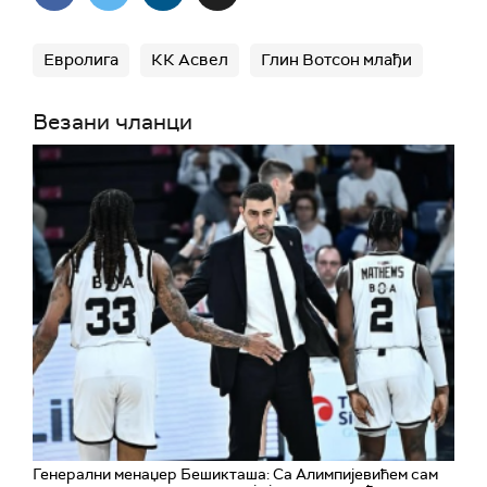
Евролига
КК Асвел
Глин Вотсон млађи
Везани чланци
Генерални менаџер Бешикташа: Са Алимпијевићем сам