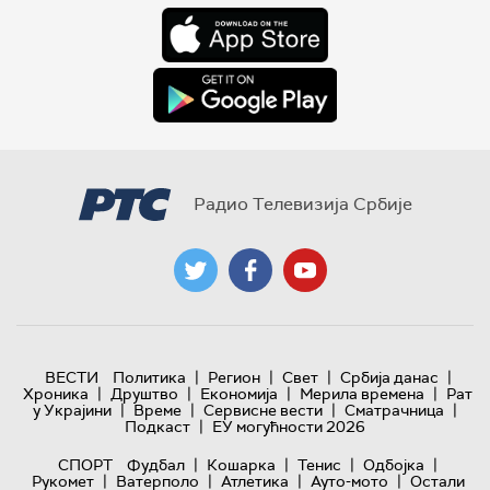
Радио Телевизија Србије
|
|
|
|
ВЕСТИ
Политика
Регион
Свет
Србија данас
|
|
|
|
Хроника
Друштво
Економија
Мерила времена
Рат
|
|
|
|
у Украјини
Време
Сервисне вести
Сматрачница
|
Подкаст
ЕУ могућности 2026
|
|
|
|
СПОРТ
Фудбал
Кошарка
Тенис
Одбојка
|
|
|
|
Рукомет
Ватерполо
Атлетика
Ауто-мото
Остали