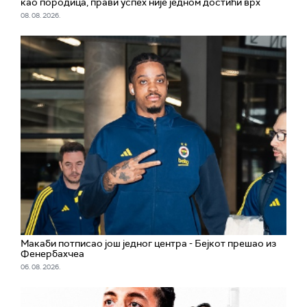
као породица, прави успех није једном достићи врх
08. 08. 2026.
Макаби потписао још једног центра - Бејкот прешао из
Фенербахчеа
06. 08. 2026.