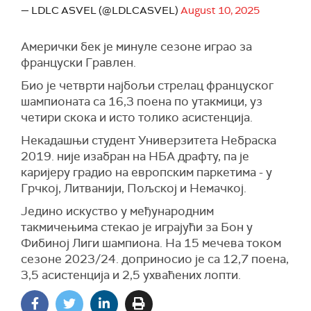
— LDLC ASVEL (@LDLCASVEL)
August 10, 2025
Амерички бек је минуле сезоне играо за
француски Гравлен.
Био је четврти најбољи стрелац француског
шампионата са 16,3 поена по утакмици, уз
четири скока и исто толико асистенција.
Некадашњи студент Универзитета Небраска
2019. није изабран на НБА драфту, па је
каријеру градио на европским паркетима - у
Грчкој, Литванији, Пољској и Немачкој.
Једино искуство у међународним
такмичењима стекао је играјући за Бон у
Фибиној Лиги шампиона. На 15 мечева током
сезоне 2023/24. доприносио је са 12,7 поена,
3,5 асистенција и 2,5 ухваћених лопти.