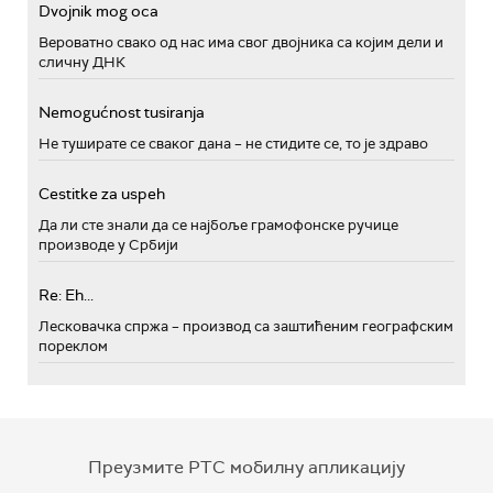
Dvojnik mog oca
Вероватно свако од нас има свог двојника са којим дели и
сличну ДНК
Nemogućnost tusiranja
Не туширате се сваког дана – не стидите се, то је здраво
Cestitke za uspeh
Да ли сте знали да се најбоље грамофонске ручице
производе у Србији
Re: Eh...
Лесковачка спржа – производ са заштићеним географским
пореклом
Преузмите РТС мобилну апликацију