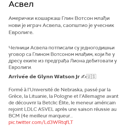
Асвел
Амерички кошаркаш Глин Вотсон млађи
нови је играч Асвела, саопштио је учесник
Евролиге.
Челници Асвела потписали су једногодишњи
уговор са Глином Вотсоном млађим, који ће у
дресу екипе из предграђа Лиона дебитовати у
Евролиги.
𝗔𝗿𝗿𝗶𝘃𝗲́𝗲 𝗱𝗲 𝗚𝗹𝘆𝗻𝗻 𝗪𝗮𝘁𝘀𝗼𝗻 𝗝𝗿 ✍️🇺🇸
Formé à l’Université de Nebraska, passé par la
Grèce, la Lituanie, la Pologne et l’Allemagne avant
de découvrir la Betclic Élite, le meneur américain
rejoint LDLC ASVEL après une saison réussie au
BCM (4e meilleur marqueur…
pic.twitter.com/Ld3WRtqfLT