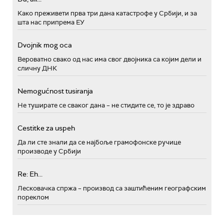
Како преживети прва три дана катастрофе у Србији, и за
шта нас припрема ЕУ
Dvojnik mog oca
Вероватно свако од нас има свог двојника са којим дели и
сличну ДНК
Nemogućnost tusiranja
Не туширате се сваког дана – не стидите се, то је здраво
Cestitke za uspeh
Да ли сте знали да се најбоље грамофонске ручице
производе у Србији
Re: Eh...
Лесковачка спржа – производ са заштићеним географским
пореклом