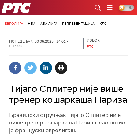
РТС
ЕВРОЛИГА
НБА
АБА ЛИГА
РЕПРЕЗЕНТАЦИЈА
КЛС
ИЗВОР:
ПОНЕДЕЉАК, 30.06.2025, 14:01 -
> 14:08
РТС
Тијаго Сплитер није више
тренер кошаркаша Париза
Бразилски стручњак Тијаго Сплитер није
више тренер кошаркаша Париза, саопштио
је француски евролигаш.