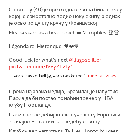
Сплитеру (40) је претходна сезона била прва у
којој је самостално водио неку екипу, а одмах
је освојио дуплу круну у Француској.
First season as a head coach ➡️ 2 trophies 🏆🏆
Légendaire. Historique. 🖤❤️💙
Good luck for what’s next
@tiagosplitter
pic.twitter.com/IVvyZLZIy1
— Paris Basketball (@ParisBasketball)
June 30, 2025
Према најавама медија, Бразилац је напустио
Париз да би постао помоћни тренер у НБА
клубу Портланду.
Париз после дебијантског учешћа у Евролиги
значајно мења тим за следећу сезону.
Клуб су већ напустили Ти Џеј Шортс, Микаел