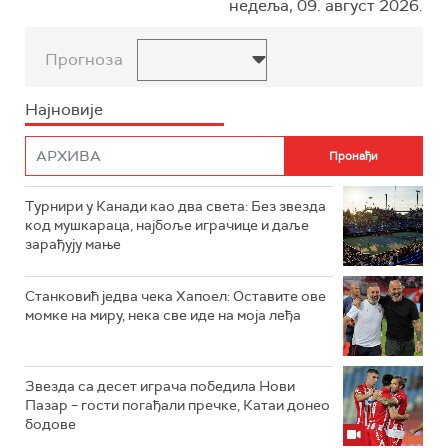
недеља, 09. август 2026.
Прогноза
Најновије
Турнири у Канади као два света: Без звезда
код мушкараца, најбоље играчице и даље
зарађују мање
Станковић једва чека Хапоел: Оставите ове
момке на миру, нека све иде на моја леђа
Звезда са десет играча победила Нови
Пазар – гости погађали пречке, Катаи донео
бодове