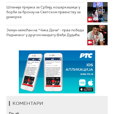
Шпанија прејакa за Србију, кошаркашице у
борби за бронзу на Светском првенству за
јуниорке
Земун немоћан на "Чика Дачи" - прва победа
Радничког у другом мандату Феђе Дудића
КОМЕНТАРИ
Da, ali...