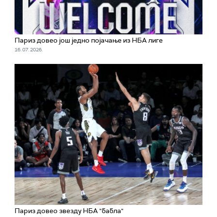
Париз довео још једно појачање из НБА лиге
16. 07. 2026.
Париз довео звезду НБА "бабла"