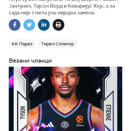
Јантунен, Тајсон Ворд и Кеваријус Хејс, а за
сада није стигла још ниједна замена.
КК Париз
Тијаго Сплитер
Везани чланци