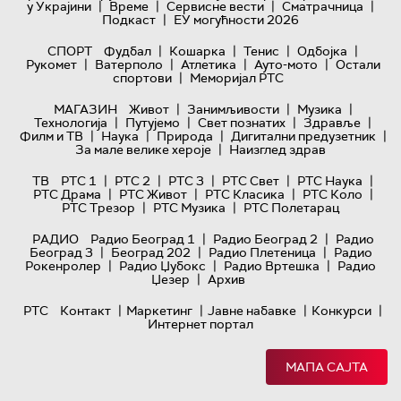
|
|
|
|
у Украјини
Време
Сервисне вести
Сматрачница
|
Подкаст
ЕУ могућности 2026
|
|
|
|
СПОРТ
Фудбал
Кошарка
Тенис
Одбојка
|
|
|
|
Рукомет
Ватерполо
Атлетика
Ауто-мото
Остали
|
спортови
Меморијал РТС
|
|
|
МАГАЗИН
Живот
Занимљивости
Музика
|
|
|
|
Технологијa
Путујемо
Свет познатих
Здравље
|
|
|
|
Филм и ТВ
Наука
Природа
Дигитални предузетник
|
За мале велике хероје
Наизглед здрав
|
|
|
|
|
ТВ
РТС 1
РТС 2
РТС 3
РТС Свет
РТС Наука
|
|
|
|
РТС Драма
РТС Живот
РТС Класика
РТС Коло
|
|
РТС Трезор
РТС Музика
РТС Полетарац
|
|
РАДИО
Радио Београд 1
Радио Београд 2
Радио
|
|
|
Београд 3
Београд 202
Радио Плетеница
Радио
|
|
|
Рокенролер
Радио Џубокс
Радио Вртешка
Радио
|
Џезер
Архив
|
|
|
|
РТС
Контакт
Маркетинг
Јавне набавке
Конкурси
Интернет портал
МАПА САЈТА