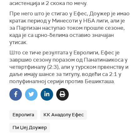
асистенција и 2 скока по мечу.
Пре него што је стигао у Ефес, Доужер је имао
кратак период у Минесоти у НБА лиги, али је
за Партизан наступао током прошле сезоне,
када је са црно-белима оставио значајан
утисак.
Што се тиче резултата у Евролиги, Ефес је
завршио сезону поразом од Панатинаикоса у
четвртфиналу (2:3), али у турском првенству и
даље имају шансе за титулу, водећи са 2:1 у
полуфиналној серији против Бешикташа.
Евролига
КК Анадолу Ефес
Пи Џеј Доужер