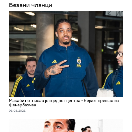
Везани чланци
Макаби потписао још једног центра - Бејкот прешао из
Фенербахчеа
06. 08. 2026.