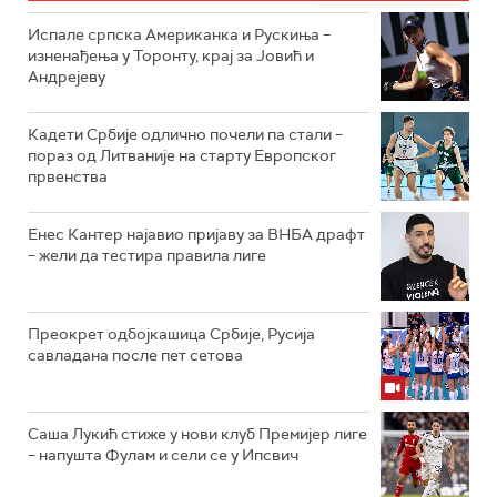
Испале српска Американка и Рускиња –
изненађења у Торонту, крај за Јовић и
Андрејеву
Кадети Србије одлично почели па стали –
пораз од Литваније на старту Европског
првенства
Енес Кантер најавио пријаву за ВНБА драфт
– жели да тестира правила лиге
Преокрет одбојкашица Србије, Русија
савладана после пет сетова
Саша Лукић стиже у нови клуб Премијер лиге
– напушта Фулам и сели се у Ипсвич