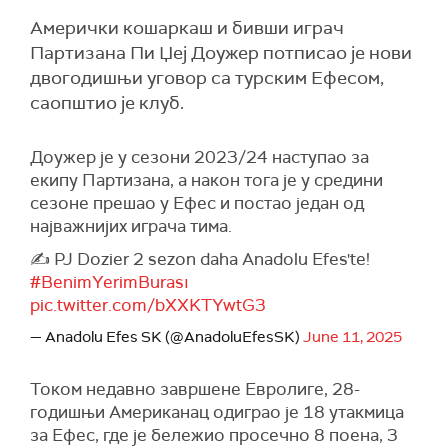
Амерички кошаркаш и бивши играч
Партизана Пи Џеј Доужер потписао је нови
двогодишњи уговор са турским Ефесом,
саопштио је клуб.
Доужер је у сезони 2023/24 наступао за
екипу Партизана, а након тога је у средини
сезоне прешао у Ефес и постао један од
најважнијих играча тима.
✍️ PJ Dozier 2 sezon daha Anadolu Efes'te!
#BenimYerimBurası
pic.twitter.com/bXXKTYwtG3
— Anadolu Efes SK (@AnadoluEfesSK)
June 11, 2025
Током недавно завршене Евролиге, 28-
годишњи Американац одиграо је 18 утакмица
за Ефес, где је бележио просечно 8 поена, 3