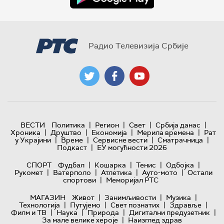
Радио Телевизија Србије
|
|
|
|
ВЕСТИ
Политика
Регион
Свет
Србија данас
|
|
|
|
Хроника
Друштво
Економија
Мерила времена
Рат
|
|
|
|
у Украјини
Време
Сервисне вести
Сматрачница
|
Подкаст
ЕУ могућности 2026
|
|
|
|
СПОРТ
Фудбал
Кошарка
Тенис
Одбојка
|
|
|
|
Рукомет
Ватерполо
Атлетика
Ауто-мото
Остали
|
спортови
Меморијал РТС
|
|
|
МАГАЗИН
Живот
Занимљивости
Музика
|
|
|
|
Технологијa
Путујемо
Свет познатих
Здравље
|
|
|
|
Филм и ТВ
Наука
Природа
Дигитални предузетник
|
За мале велике хероје
Наизглед здрав