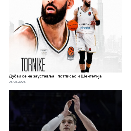
Дубаи се не зауставља - потписао и Шенгелија
06. 08. 2026.