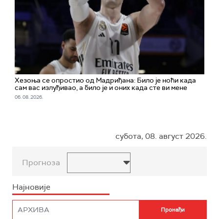
Хезоња се опростио од Мадриђана: Било је ноћи када
сам вас излуђивао, а било је и оних када сте ви мене
06. 08. 2026.
субота, 08. август 2026.
Прогноза
Најновије