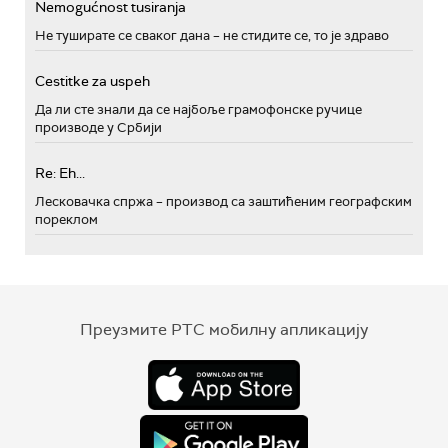
Nemogućnost tusiranja
Не туширате се сваког дана – не стидите се, то је здраво
Cestitke za uspeh
Да ли сте знали да се најбоље грамофонске ручице
производе у Србији
Re: Eh...
Лесковачка спржа – производ са заштићеним географским
пореклом
Преузмите РТС мобилну апликацију