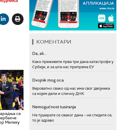
бедника
КОМЕНТАРИ
Da, ali...
Како преживети прва три дана катастрофе у
Србији, и за шта нас припрема ЕУ
Dvojnik mog oca
Вероватно свако од нас има свог двојника
са којим дели и сличну ДНК
Nemogućnost tusiranja
арадња се
Не туширате се сваког дана – не стидите се,
нербахче
то је здраво
ор Мелиху