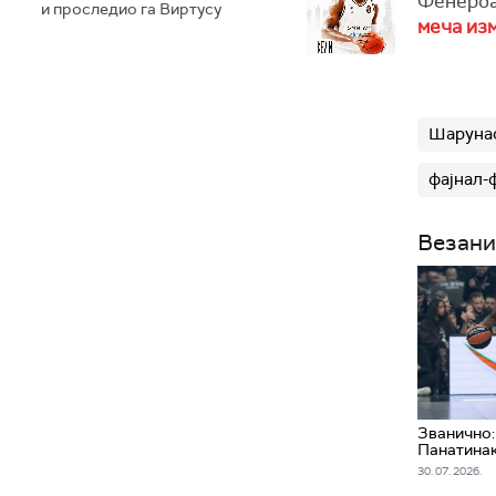
Фенерба
и проследио га Виртусу
меча из
Шарунас
фајнал-
Везани
Званично:
Панатина
30. 07. 2026.