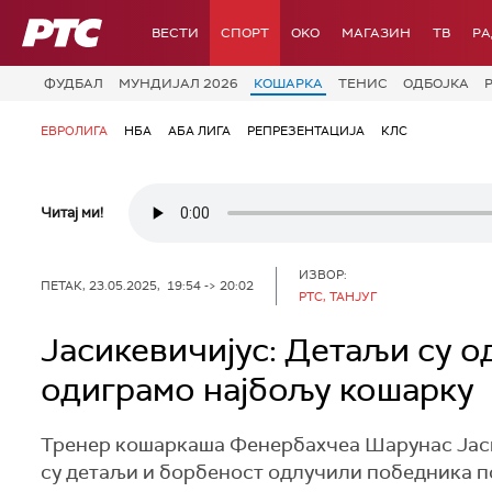
РТС
ВЕСТИ
СПОРТ
OKO
МАГАЗИН
ТВ
Р
ФУДБАЛ
МУНДИЈАЛ 2026
КОШАРКА
ТЕНИС
ОДБОЈКА
ЕВРОЛИГА
НБА
АБА ЛИГА
РЕПРЕЗЕНТАЦИЈА
КЛС
Читај ми!
ИЗВОР:
ПЕТАК, 23.05.2025, 19:54 -> 20:02
РТС, ТАНЈУГ
Јасикевичијус: Детаљи су о
одиграмо најбољу кошарку
Тренер кошаркаша Фенербахчеа Шарунас Јасик
су детаљи и борбеност одлучили победника 