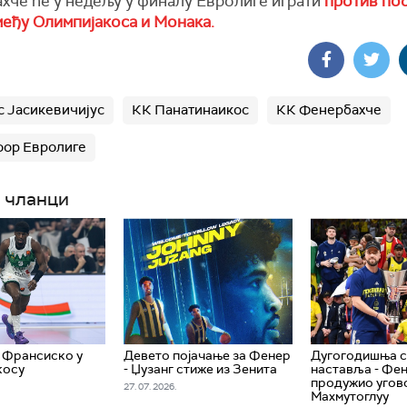
хче ће у недељу у финалу Евролиге играти
против по
међу Олимпијакоса и Монака.
 Јасикевичијус
КК Панатинаикос
КК Фенербахче
фор Евролиге
 чланци
 Франсиско у
Девето појачање за Фенер
Дугогодишња с
косу
- Џузанг стиже из Зенита
наставља - Фе
продужио угов
27. 07. 2026.
Махмутоглуу