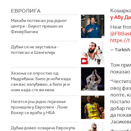
ЕВРОЛИГА
Кошарка
у Абу Д
Макаби потписао још једног
центра - Бејкот прешао из
Hear fro
Фенербахчеа
@FBBask
https://
Дубаи се не зауставља -
— Turkish
потписао и Шенгелија
Том прил
показао 
Хезоња се опростио од
Мадриђана: Било је ноћи када
"Честита
сам вас излуђивао, а било је и
овој фаз
оних када сте ви мене
лопте, к
постало
Нагетси још једно појачање
пронашли у Евролиги - Лони
добар по
Вокер се враћа у НБА
да покаж
Јасикеви
Дубаи довео освајача Еврокупа