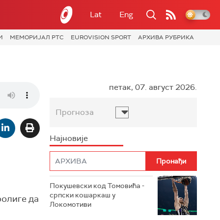
Lat
Eng
И
МЕМОРИЈАЛ РТС
EUROVISION SPORT
АРХИВА РУБРИКА
петак, 07. август 2026.
Прогноза
Најновије
Покушевски код Томовића -
српски кошаркаш у
ролиге да
Локомотиви