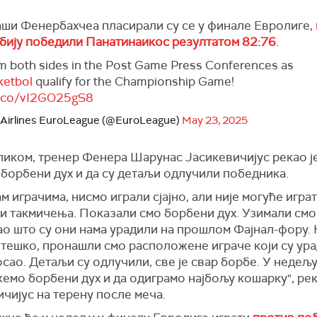
ши Фенербахчеа пласирали су се у финале Евролиге,
абију победили Панатинаикос резултатом 82:76
.
m both sides in the Post Game Press Conferences as
etbol
qualify for the Championship Game!
t.co/vI2GO25gS8
 Airlines EuroLeague (@EuroLeague)
May 23, 2025
иком, тренер Фенера Шарунас Јасикевичијус рекао је 
борбени дух и да су детаљи одлучили победника.
м играчима, нисмо играли сјајно, али није могуће играти
и такмичења. Показали смо борбени дух. Узимали смо
ао што су они нама урадили на прошлом Фајнал-фору. 
 тешко, пронашли смо расположене играче који су ур
сао. Детаљи су одлучили, све је свар борбе. У недељ
емо борбени дух и да одиграмо најбољу кошарку", рек
чијус на терену после меча.