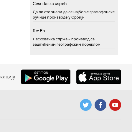
Cestitke za uspeh
Да ли сте знали да се најбоље грамофонске
ручице производе у Србији
Re: Eh...
Лесковачка спржа – производ са
заштићеним географским пореклом
кацију