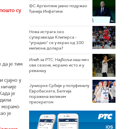
ФС Аргентине јавно подржао
пошто су
Ђанија Инфатина
Нова истрага око
суперзвезде Клиперса -
"уградио" се у екран од 100
милиона долара?
Илић за РТС: Најбољи наш меч
да је тим
ове сезоне, морамо исто и у
реваншу
 сјајно у
Јуниорке Србије у полуфиналу
 ничије
Евробаскета, Белгија
Када је
поражена великим
адили
преокретом
у морамо
ао је