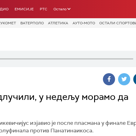
АДИО
ЕМИСИЈЕ
РТС
Остало
РУКОМЕТ
ВАТЕРПОЛО
АТЛЕТИКА
АУТО-МОТО
ОСТАЛИ СПОРТОВ
длучили, у недељу морамо да
евичијус изјавио је после пласмана у финале Ев
полуфинала против Панатинаикоса.