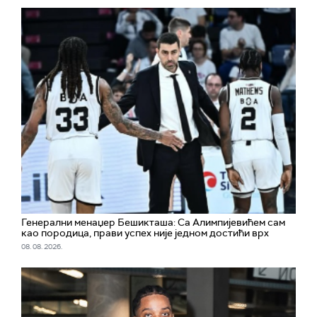
Генерални менаџер Бешикташа: Са Алимпијевићем сам
као породица, прави успех није једном достићи врх
08. 08. 2026.