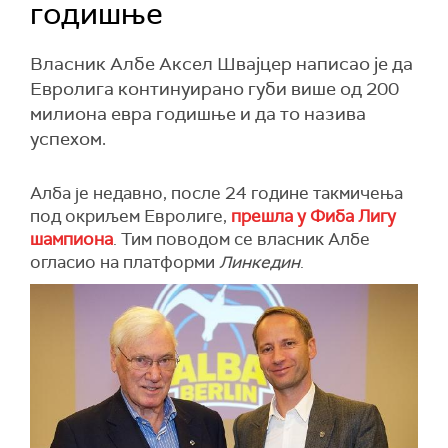
годишње
Власник Албе Аксел Швајцер написао је да
Евролига континуирано губи више од 200
милиона евра годишње и да то назива
успехом.
Алба је недавно, после 24 године такмичења
под окриљем Евролиге,
прешла у Фиба Лигу
шампиона
. Тим поводом се власник Албе
огласио на платформи
Линкедин
.