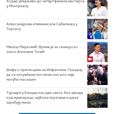
Ходар убедљиво до четвртфинала мастерса
у Монтреалу
Александрова елиминисала Сабаленку у
Торонту
Милош Марковић: Време је за сениорско
злато Ангелине Топић
Фифа о притисцима на Инфантина: Покушај
да се оптужбама постигне оно што није
могуће гласањем
Турнири у Канади као два света: Без звезда
код мушкараца, најбоље играчице и даље
зарађују мање