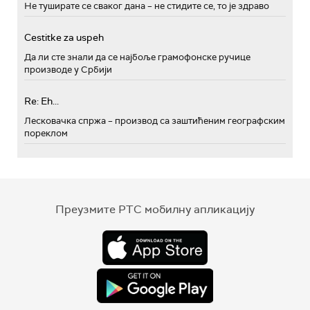
Не туширате се сваког дана – не стидите се, то је здраво
Cestitke za uspeh
Да ли сте знали да се најбоље грамофонске ручице
производе у Србији
Re: Eh...
Лесковачка спржа – производ са заштићеним географским
пореклом
Преузмите РТС мобилну апликацију