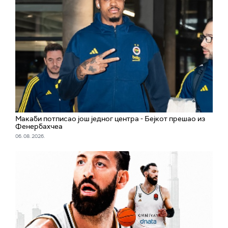
Макаби потписао још једног центра - Бејкот прешао из
Фенербахчеа
06. 08. 2026.