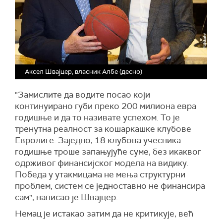
Аксел Швајцер, власник Албе (десно)
"Замислите да водите посао који
континуирано губи преко 200 милиона евра
годишње и да то називате успехом. То је
тренутна реалност за кошаркашке клубове
Евролиге. Заједно, 18 клубова учесника
годишње троше запањујуће суме, без икаквог
одрживог финансијског модела на видику.
Победа у утакмицама не мења структурни
проблем, систем се једноставно не финансира
сам", написао је Швајцер.
Немац је истакао затим да не критикује, већ