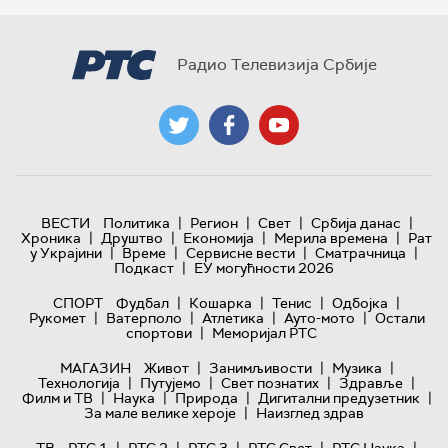
Радио Телевизија Србије
|
|
|
|
ВЕСТИ
Политика
Регион
Свет
Србија данас
|
|
|
|
Хроника
Друштво
Економија
Мерила времена
Рат
|
|
|
|
у Украјини
Време
Сервисне вести
Сматрачница
|
Подкаст
ЕУ могућности 2026
|
|
|
|
СПОРТ
Фудбал
Кошарка
Тенис
Одбојка
|
|
|
|
Рукомет
Ватерполо
Атлетика
Ауто-мото
Остали
|
спортови
Меморијал РТС
|
|
|
МАГАЗИН
Живот
Занимљивости
Музика
|
|
|
|
Технологијa
Путујемо
Свет познатих
Здравље
|
|
|
|
Филм и ТВ
Наука
Природа
Дигитални предузетник
|
За мале велике хероје
Наизглед здрав