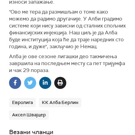
износи запажање.
"Ово ме тера да размишљам о томе како
можемо да радимо другачије. У Алби градимо
системе који нису зависни од сталних спољних
финансијских инјекција. Наш циљ је да Алба
буде институција која ће да траје наредних сто
година, и дуже", закључио је Немац.
Алба је ове сезоне лигашки део такмичења
завршила на последњем месту са пет тријумфа
и чак 29 пораза.
Евролига
КК Алба Берлин
Аксел Швајцер
Везани чланци